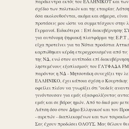
παράκεντρα εκτός του ΕΛΛΗΝΙΚΟΥ και των ό
σχέδιο των πολιτικών και της εταιρίας Λάτ
όσα ακολουθούνται, ακόμα και σήμερα, είναι σ
προτάσεις μου ώστε να συμμετέσχουν στην λε
Γερμανοί. Ειδικότερα：Επί διακυβέρνησης ΣΥΡ
για αυτόνομη ψηφιακή πλατφόρμα της Ε.Ρ.Τ ,
είχα προτείνει για τα Νότια προάστια Αττικ
καρπώθηκαν κέρδη ετεροχρονισμένα από τις 
της ΝΔ, ενώ στον αντίποδα επί διακυβέρνη
ληστεμένους εξοπλισμούς του ΓΛΥΦΑΔΑ FM στ
παρόντος η ΝΔ - Μητσοτάκη συνεχίζει την λ
ΕΛΛΗΝΙΚΟ, έχει κάποια σχέση ο Κουρτάκης η
οφείλει πλέον να γνωρίζει ότι ''ουδείς αναντ
γινόντουσαν για εμάς εξασφαλίζοντας ανταπ
εμάς και σε βάρος ημών. Από το δικό μου μετ
Λάτση όσο στον Δήμο Ελληνικού και τον Προκ
- αιρετών - διαπλεκομένων και των τσιρακίω
Σας έχουν προδώσει ΟΛΟΥΣ. Μας θέλουν θε