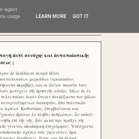
ΧΙΛΙΑΔΕΣ ΜΙΚΡΟΕΠΕΝΔΥΤΕΣ ΕΠΕΝΔΥΣΑΤΕ ΓΙΑ
er-agent
rate usage
LEARN MORE
GOT IT
παγή ἀντί συνόχης και ἀνταποδοτικῆς
σεως ;
ερον δε ἐκδίδουσι δεσμά ἀξίας
τονταπλασίων μυριάδων (τριακοσίας
τήκοντα ἀκριβῶς), και οι ὀλίγοι ποιούσι τους
λούς μετύχειν τῆς ἁρπαγῆς αὐτῶν. Ἰδίως δε ἐν
ς τελευταίοις δυσίν ἔτεσιν ἀνεδέξαντο τον ῥόλον
 συνεργαζομένων διοικητῶν, ἀπο πολιτικῶν
ρι ἱερέων. Καθιστῶσι, ἐπεμβαίνουσι και
έχουσιν ἀμέσως ἐν πλήθει ἀνθρώπων, ὧν οὐδείς
ννήθη ἐπί τῆς γῆς, ἥτις μετά την πράξιν τῆς
εᾶς γίνεται οἰκοδομική ἐπιχείρησις. Ὑπέσχοντο
αποδοτικήν σχέσιν τοῖς γηγενέσιν, ἅμα
έχοντες ἀναθέσεις, ἔργα, και δη δεσμά