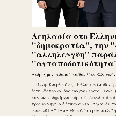
Λεηλασία στο Ελληνι
''δημοκρατία'', την '
''αλληλεγγύη'' παρά
''ανταποδοτικότητα''
Άνδρας μεν ουδαμού, παίδας δ’ εν Ελληνικό
Ἰωάννης Κουρδομένος: Πολλοστόν ἔπαθεν ἡ 
ἐστίν, ὥσπερ καὶ ὅσα εὐαγγελίζονται. Ἐσκεμ
πολιτικοί - δημάρχοι - αἱρετοί - ἐπενδυταί κα
πρός το διήγημα ὃ ἐπικαλοῦνται. Δῆλον ὅτι 
σταθμοῦ ΓΛΥΦΑΔΑ FM καὶ ὕστερον το κλεῖσ