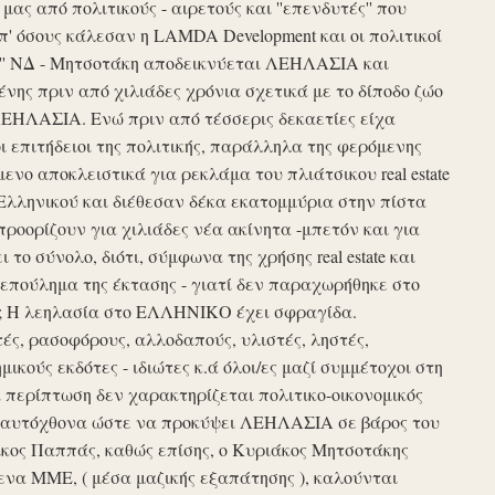
ς από πολιτικούς - αιρετούς και ''επενδυτές'' που
απ' όσους κάλεσαν η LAMDA Development και οι πολιτικοί
τυξη'' ΝΔ - Μητσοτάκη αποδεικνύεται ΛΕΗΛΑΣΙΑ και
νης πριν από χιλιάδες χρόνια σχετικά με το δίποδο ζώο
ΛΕΗΛΑΣΙΑ. Ενώ πριν από τέσσερις δεκαετίες είχα
ι επιτήδειοι της πολιτικής, παράλληλα της φερόμενης
νο αποκλειστικά για ρεκλάμα του πλιάτσικου real estate
Ελληνικού και διέθεσαν δέκα εκατομμύρια στην πίστα
προορίζουν για χιλιάδες νέα ακίνητα -μπετόν και για
το σύνολο, διότι, σύμφωνα της χρήσης real estate και
επούλημα της έκτασης - γιατί δεν παραχωρήθηκε στο
ές ; Η λεηλασία στο ΕΛΛΗΝΙΚΟ έχει σφραγίδα.
τές, ρασοφόρους, αλλοδαπούς, υλιστές, ληστές,
μικούς εκδότες - ιδιώτες κ.ά όλοι/ες μαζί συμμέτοχοι στη
περίπτωση δεν χαρακτηρίζεται πολιτικο-οικονομικός
ου αυτόχθονα ώστε να προκύψει ΛΕΗΛΑΣΙΑ σε βάρος του
ίκος Παππάς, καθώς επίσης, ο Κυριάκος Μητσοτάκης
να ΜΜΕ, ( μέσα μαζικής εξαπάτησης ), καλούνται