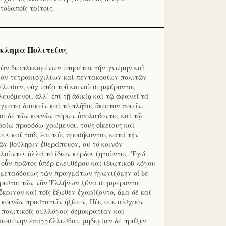
τοδαποῖς τρίτοις.
κλημα Πολιτείας
τῶν διαπλεκομένων ὑπηρέται τήν γνώμην καὶ
ον τετρακισχιλίων καὶ πεντακοσίων πολιτῶν
έλυσαν, οὐχ ὑπέρ τοῦ κοινοῦ συμφέροντος
λευόμενοι, ἀλλ᾽ ἐπί τῇ ἀδικίᾳ καὶ τῷ ἀφανεῖ τά
γματα διοικεῖν καί τό πλῆθος ἄκριτον ποιεῖν.
οί δέ τῶν κοινῶν πόρων ἀπολαύοντες καί τῷ
οσίω προσόδω χρώμενοι, τούς οἰκείους καὶ
ους καί τούς ἑαυτοῖς προσήκοντας κατά τήν
ῶν βούλησιν ἐθεράπευον, ού τό κοινόν
λοῦντες ἀλλά τό ἴδιον κέρδος ζητοῦντες. Ἐγώ
 οὖν πρῶτος ὑπέρ ἐλευθέρου καὶ ίδιωτικοῦ λόγου
 μεταδόσεως τῶν πραγμάτων ἠγωνιζόμην οἱ δέ
ριστοι τῶν νῦν Ἑλλήνων ξένα συμφέροντα
ὔκρινον καί τοῖς ἔξωθεν ἐχαρίζοντο, ἅμα δέ καί
 κοινῶν προστατεῖν ἠξίουν. Πῶς ούκ αἰσχρόν
ς πολιτικοῖς συλλόγοις δημοκρατίαν καὶ
αιοσύνην ἐπαγγέλλεσθαι, μηδεμίαν δέ πράξιν