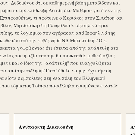
υν: Δεδομένου ότι σε καθημερινή βάση μεταδίδουν και
τήματα την επίσκεψη Λάτση στο Μαξίμου γιατί δεν την
πιπροσθέτως, τι πρότεινε ο Κυριάκος στον Σ.Λάτση και
ης βίλας Μητσοτάκη στη Γλυφάδα σε ισραηλινό πριν
ίσης, το λογισμικό που αγόρασαν από Ισραηλινό της
κωδικών από την κυβέρνηση ΝΔ Μητσοτάκη ? Ο κ.
σκεπτα γνωρίζοντας ότι έπειτα από την ανάπτυξη στο
ενείας του η αξία του τ.μ. θα αποκτούσε μυθική αξία ;
μενε και ο ίδιος την ''ανάπτυξη'' που ευαγγελίζεται
τα από την πώληση? Γιατί ήθελε να μην έχει άμεση
να είστε συμπολίτες στη νέα πόλη του Ελληνικού
ι του κόμματος Τσίπρα παράλληλα ορισμένων εκδοτών
Ανύπαρκτη Δικαιοσύνη
Α
-