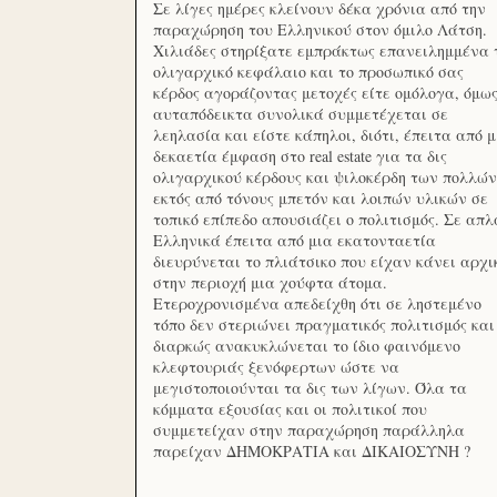
Σε λίγες ημέρες κλείνουν δέκα χρόνια από την
παραχώρηση του Ελληνικού στον όμιλο Λάτση.
Χιλιάδες στηρίξατε εμπράκτως επανειλημμένα 
ολιγαρχικό κεφάλαιο και το προσωπικό σας
κέρδος αγοράζοντας μετοχές είτε ομόλογα, όμω
αυταπόδεικτα συνολικά συμμετέχεται σε
λεηλασία και είστε κάπηλοι, διότι, έπειτα από μ
δεκαετία έμφαση στο real estate για τα δις
ολιγαρχικού κέρδους και ψιλοκέρδη των πολλών
εκτός από τόνους μπετόν και λοιπών υλικών σε
τοπικό επίπεδο απουσιάζει ο πολιτισμός. Σε απλ
Ελληνικά έπειτα από μια εκατονταετία
διευρύνεται το πλιάτσικο που είχαν κάνει αρχι
στην περιοχή μια χούφτα άτομα.
Ετεροχρονισμένα απεδείχθη ότι σε ληστεμένο
τόπο δεν στεριώνει πραγματικός πολιτισμός και
διαρκώς ανακυκλώνεται το ίδιο φαινόμενο
κλεφτουριάς ξενόφερτων ώστε να
μεγιστοποιούνται τα δις των λίγων. Όλα τα
κόμματα εξουσίας και οι πολιτικοί που
συμμετείχαν στην παραχώρηση παράλληλα
παρείχαν ΔΗΜΟΚΡΑΤΙΑ και ΔΙΚΑΙΟΣΥΝΗ ?