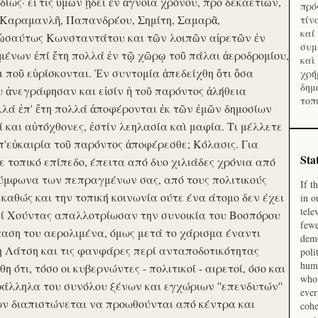
ίως· εἴ τις ὑμῶν ᾔδει ἐν ἀγνοία χρόνου, προ δεκαετιῶν,
πρό
 Καραμανλῆ, Παπανδρέου, Σημίτη, Σαμαρᾶ,
τίν
καί
 ὡσαύτως Κωνσταντάτου και τῶν λοιπῶν αἱρετῶν ἐν
συμ
ένων ἐπί ἔτη πολλά ἐν τῷ χῶρῳ τοῦ πάλαι ἀεροδρομίου,
καὶ
οι ποῦ εὑρίσκονται. Ἐν συντομία ἀπεδείχθη ὅτι ὅσα
χρή
δημ
υ ἀνεγράφησαν και εἰσίν ἡ τοῦ παρόντος ἀλήθεια
τοπ
λλά ἐπ' ἔτη πολλά ἀποφέρονται ἐκ τῶν ἐμῶν δημοσίων
και αὐτόχθονες, ἐστίν λεηλασία καὶ μαφία. Τι μέλλετε
π'εὐκαιρία τοῦ παρόντος ἀποφέρεσθε; Κόλασις. Για
Sta
ε τοπικό επίπεδο, έπειτα από δυο χιλιάδες χρόνια από
σύμφωνα των πεπραγμένων σας, από τους πολιτικούς
If t
 καθώς και την τοπική κοινωνία ούτε ένα άτομο δεν έχει
in o
tele
Επί Χούντας απαλλοτρίωσαν την συνοικία του Βοσπόρου
fewe
ταση του αερολιμένα, όμως μετά το χάρισμα έναντι
demo
η Λάτση και τις φανφάρες περί ανταποδοτικότητας
poli
huma
ότι, τόσο οι κυβερνώντες - πολιτικοί - αιρετοί, όσο και
who 
ράλληλα του συνόλου ξένων και εγχώριων ''επενδυτών''
ever
ν διαπιστώνεται να προωθούνται από κέντρα και
cohe