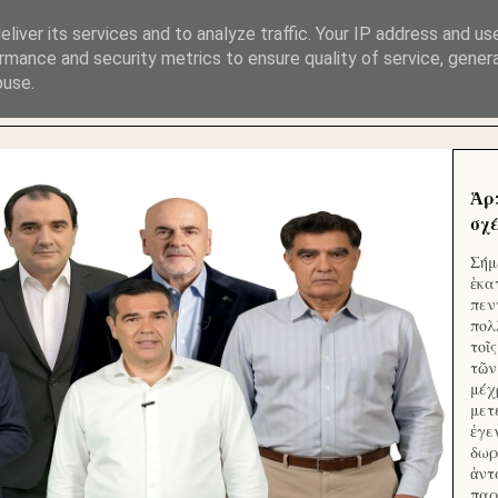
ΜΟΥ ΕΚΛΕΙΣΑΝ ΤΑ ΣΟΣΙΑΛ ΚΑΙ ΦΙΜΩΣΑΝ ΤΟ SITE. ΟΙ 
liver its services and to analyze traffic. Your IP address and us
rmance and security metrics to ensure quality of service, gene
buse.
 ΑΠΟ ΤΟ ΜΙΚΡΟΝ ΑΠΑΓΟΥΣΙ
Ἁρ
σχέ
Σήμ
ἑκα
πεν
πολ
τοῖ
τῶν
μέχ
μετ
ἐγε
δωρ
ἀντ
παρ