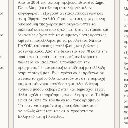
Από το 2014 της τοπικής προβοκάτσιας στο Δήμο
Γλυφάδας, (κατάλυση εντολής χιλιάδων
Με
το
ψηφοφόρων , εξαγορά αντιπολιτευόμενων και
κα
αναρίθμητα ''γαλάζια'' ρουσφέτια), η φερόμενη
κω
ς
δικαιοσύνη της χώρας μας συγκαλύπτει το
απ
πολιτικό και κρατικό έγκλημα. Στον αντίποδα επί
πο
ια
δεκαετίες είχαν πάντα συμμετοχή στις κρατικές
κα
ληστείες παράλληλα με τα ρουσφέτια ΝΔ και
πρ
ΠΑΣΟΚ, επίορκους υπαλλήλους και βαλτούς
αυ
αστυνομικούς. Από την δεκαετία του 70 κατά την
εξ
ά
οποία πρωτοστάτησα στα ερτζιανά κύματα
αν
πολιτεία και πολιτικοί υπονόμευαν την
πα
κά
πραγματική δημοκρατική και αξιακή μετεξέλιξη
δ
στην περιοχή μας. Ενώ πρότεινα εμπράκτως σε
γυ
ανύποπτο χρόνο όσα απαιτούνται στην περιοχή
υπ
μας και σύννομα κατέθεσα για αδειοδότηση
χρ
τοπικού μέσου κυβερνώντες και δήμαρχοι είχαν
πα
άλλα σχέδια υπηρέτησης των ολιγαρχών. Το θέμα
το
είναι ότι έπειτα του θανάτου τους ορισμένοι
ότ
ζήτησαν να ταφούν στην πατρίδα τους που
πα
ασφαλώς δεν ήταν τα νότια προάστια το
πε
Ελληνικό και η Γλυφάδα.
μπ
ακ