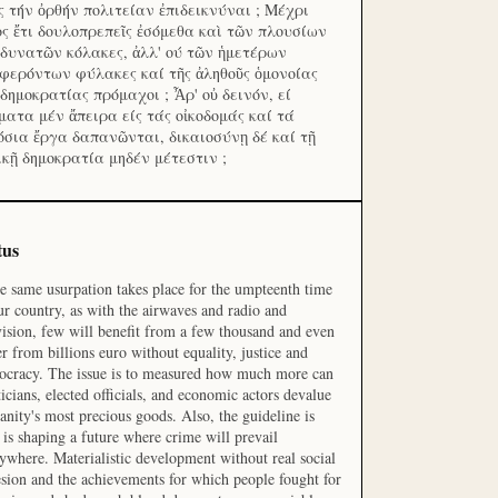
ς τήν ὀρθήν πολιτείαν ἐπιδεικνύναι ; Μέχρι
ος ἔτι δουλοπρεπεῖς ἐσόμεθα καὶ τῶν πλουσίων
 δυνατῶν κόλακες, ἀλλ' ού τῶν ἡμετέρων
φερόντων φύλακες καί τῆς ἀληθοῦς ὁμονοίας
 δημοκρατίας πρόμαχοι ; Ἆρ' οὐ δεινόν, εί
ματα μέν ἄπειρα είς τάς οἰκοδομάς καί τά
όσια ἔργα δαπανῶνται, δικαιοσύνῃ δέ καί τῇ
ικῇ δημοκρατία μηδέν μέτεστιν ;
tus
he same usurpation takes place for the umpteenth time
ur country, as with the airwaves and radio and
vision, few will benefit from a few thousand and even
r from billions euro without equality, justice and
cracy. The issue is to measured how much more can
ticians, elected officials, and economic actors devalue
nity's most precious goods. Also, the guideline is
is shaping a future where crime will prevail
ywhere. Materialistic development without real social
sion and the achievements for which people fought for