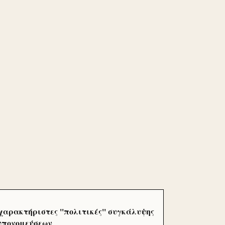
χαρακτήριστες ''πολιτικές'' συγκάλυψης
 υπονομεύσεων