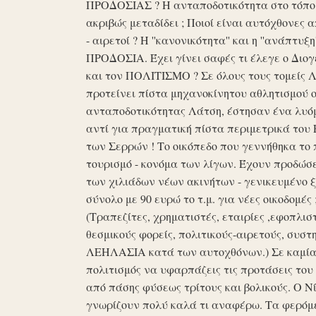
ΠΡΟΔΟΣΙΑΣ ? Η ανταποδοτικότητα στο τόπο μα
ακριβώς μεταδίδει ; Ποιοί είναι αυτόχθονες 
- αιρετοί ? Η ''κανονικότητα'' και η ''ανάπ
ΠΡΟΔΟΣΙΑ. Έχει γίνει σαφές τι έλεγε ο Διογέ
και τον ΠΟΛΙΤΙΣΜΟ ? Σε όλους τους τομείς 
προτείνει πίστα μηχανοκίνητου αθλητισμού ο
ανταποδοτικότητας Λάτση, έστησαν ένα λυόμε
αντί για πραγματική πίστα περιμετρικά του 
των Σερρών ! Το οικόπεδο που γεννήθηκα το 
τουρισμό - κονόμα των λίγων. Έχουν προδώσει 
των χιλιάδων νέων ακινήτων - γενικευμένο ξ
σύνολο με 90 ευρώ το τ.μ. για νέες οικοδομ
(Τραπεζίτες, χρηματιστές, εταιρίες ,εφοπλισ
θεσμικούς φορείς, πολιτικούς-αιρετούς, συστη
ΛΕΗΛΑΣΙΑ κατά των αυτοχθόνων.) Σε καμία 
πολιτισμός να υφαρπάζεις τις προτάσεις τ
από πάσης φύσεως τρίτους και βολικούς. Ο Ν
γνωρίζουν πολύ καλά τι αναφέρω. Τα φερόμε