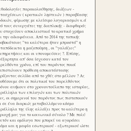
θοδολογίες παρακολούθησης, διώξεων -
τασχέσεων ( κρατικών ληστειών ) παραβίασης
δικών, φίμωσης με κλείσιμο λογαριασμών κ.ά
ό τους συνεργάτες της διαπλοκής - διαφθοράς
υ στοχεύουν αποκλειστικά το κρατικό χρήμα
ι την αδιαφάνεια. Από το 2014 της τοπικής
οβοκάτσιας ''τα καλύτερα ήταν μπροστά'' η
ταπόδεικτα η μαζοποίηση , οι ''γαλάζιες''
υπηρετήσεις και οι υπονομεύσεις ?. Επίσης,
έξαρτητα απ' όσα ίσχυσαν κατά τον
ρελθόντα χρόνο, επί του παρόντος ποιοί
ιαπιστώνουν πρόθεση αποκατάστασης
ρίζοντας σελίδα από το χθές στο μέλλον ? Ας
οθέσουμε ότι οι πολιτικοί του παρελθόντος
όνου ανήκουν στο χρονοντούλαπο της ιστορίας,
ράλληλα των επιλογών και των πολιτικών
υς, οι σημερινοί του παρόντος πως πιστοποιούν
ι σε ένα διαρκώς μεταβαλλόμενο κόσμο
ράλληλα της ύλης αλλάζει προς το καλύτερο η
ριοχή μας για το κοινωνικό σύνολο ? Με πολύ
ετόν και ομόλογα που μπορεί να αγοράσει
όμα και η μαφία εσωτερικού - εξωτερικού ώστε