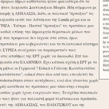
cent
μορων δήμων καθίσταται ηλίου φαεινότερο ότι το
and 
ση ήταν Λεηλασία Διαπλοκή και Μαφία. Ήδη σύμφωνα με
domi
αφής η ΛΕΗΛΑΣΙΑ, διότι, οι πολιτικοί ''άρπαξαν'' τις
lowe
deve
ηλασία εκτός του Λάτση και της Lamda μέχρι και οι
a me
ΙΖΑ - Τσίπρα - Παππά ''άρπαξαν'' τις προτάσεις μου
When
 καθώς επίσης την δημιουργία θεματικών μέσων που
from
ής που προφανώς δεν ίσχυσε στα νότια, όμως
and 
he w
προτάσεις μου κυβερνώντες και το πελατειακό σύστημα
to i
σης ΣΥΡΙΖΑ συνέχισαν να παρακρατούν τους
prov
ις αποθήκες της ΕΡΤ χωρίς να δικαιωθώ. Επί του
medi
Also
εηλασία στο ΕΛΛΗΝΙΚΟ. Έχει κάποια σχέση η ΕΡΤ με το
Hell
 μήπως οι Γερμανοί ? Ειδικά ο Γιάννης Κωνσταντάτος
bene
ικατάστατος'', ειδικά όταν όλα από τους επενδυτές θα
οδοτικότητα στους αυτόχθονες, ενώ όλα γίνονται χωρίς
ερίζι κατέθεσα τις προτάσεις μου τόσο στην εταιρία
οπίου χωρίς ίχνος ενεργειών τους. Το σχέδιο πολιτικών
ν τους ήταν για πολλοστή φορά πλιάτσικο και προδοσία.
ατές της ΛΕΗΛΑΣΙΑΣ, του ΠΛΙΑΤΣΙΚΟΥ και της