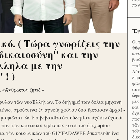
παν
Ἔγ
κό. ( Τώρα γνωρίζεις την
Οι 
ψῆφ
'δικαιοσύνη'' και την
κατ
βου
λληλα με την
πρά
Αὐτ
 ! )
δημ
φίλ
ν. «Άνθρωπον ζητώ.»
αὑτ
ὠφε
μέν
φυλον τῶν νεοἙλλήνων. Το διήγημά των δολία μηχανή
καί
μένως προὔτεινα ἐν ἀγνοίᾳ χρόνου ὅσα ἥρπασαν ἀρχαί -
ἀχά
ὶ μαφιῶται, ὡς ἵνα βεβαιοῖτο ὅτι οὐδεμίαν σχέσιν ἔχουσι
προ
το πᾶν τῶν κρατικῶν λῃστειῶν κατὰ τοῦ ἐπιχωρίου
τῶν
τοῖ
μα τῶν κοινωνικῶν τοῦ GLYFADAWEB ἐσκοπεύθη ἵνα
δικ