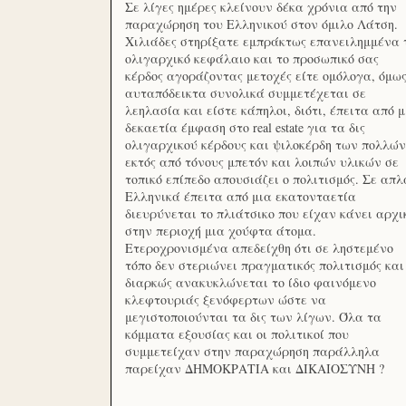
Σε λίγες ημέρες κλείνουν δέκα χρόνια από την
παραχώρηση του Ελληνικού στον όμιλο Λάτση.
Χιλιάδες στηρίξατε εμπράκτως επανειλημμένα 
ολιγαρχικό κεφάλαιο και το προσωπικό σας
κέρδος αγοράζοντας μετοχές είτε ομόλογα, όμω
αυταπόδεικτα συνολικά συμμετέχεται σε
λεηλασία και είστε κάπηλοι, διότι, έπειτα από μ
δεκαετία έμφαση στο real estate για τα δις
ολιγαρχικού κέρδους και ψιλοκέρδη των πολλών
εκτός από τόνους μπετόν και λοιπών υλικών σε
τοπικό επίπεδο απουσιάζει ο πολιτισμός. Σε απλ
Ελληνικά έπειτα από μια εκατονταετία
διευρύνεται το πλιάτσικο που είχαν κάνει αρχι
στην περιοχή μια χούφτα άτομα.
Ετεροχρονισμένα απεδείχθη ότι σε ληστεμένο
τόπο δεν στεριώνει πραγματικός πολιτισμός και
διαρκώς ανακυκλώνεται το ίδιο φαινόμενο
κλεφτουριάς ξενόφερτων ώστε να
μεγιστοποιούνται τα δις των λίγων. Όλα τα
κόμματα εξουσίας και οι πολιτικοί που
συμμετείχαν στην παραχώρηση παράλληλα
παρείχαν ΔΗΜΟΚΡΑΤΙΑ και ΔΙΚΑΙΟΣΥΝΗ ?