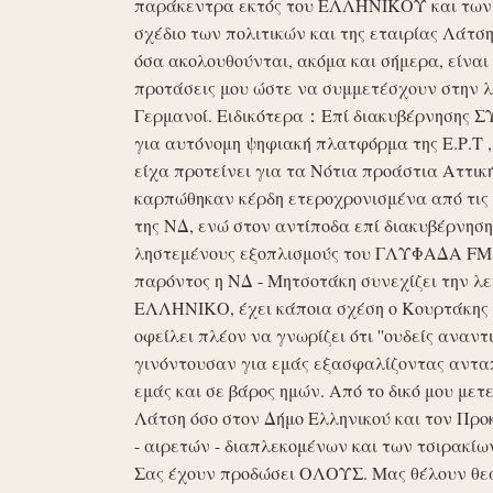
παράκεντρα εκτός του ΕΛΛΗΝΙΚΟΥ και των ό
σχέδιο των πολιτικών και της εταιρίας Λάτ
όσα ακολουθούνται, ακόμα και σήμερα, είναι σ
προτάσεις μου ώστε να συμμετέσχουν στην λε
Γερμανοί. Ειδικότερα：Επί διακυβέρνησης ΣΥΡ
για αυτόνομη ψηφιακή πλατφόρμα της Ε.Ρ.Τ ,
είχα προτείνει για τα Νότια προάστια Αττικ
καρπώθηκαν κέρδη ετεροχρονισμένα από τις 
της ΝΔ, ενώ στον αντίποδα επί διακυβέρνη
ληστεμένους εξοπλισμούς του ΓΛΥΦΑΔΑ FM στ
παρόντος η ΝΔ - Μητσοτάκη συνεχίζει την λ
ΕΛΛΗΝΙΚΟ, έχει κάποια σχέση ο Κουρτάκης η
οφείλει πλέον να γνωρίζει ότι ''ουδείς αναντ
γινόντουσαν για εμάς εξασφαλίζοντας ανταπ
εμάς και σε βάρος ημών. Από το δικό μου μετ
Λάτση όσο στον Δήμο Ελληνικού και τον Προκ
- αιρετών - διαπλεκομένων και των τσιρακίω
Σας έχουν προδώσει ΟΛΟΥΣ. Μας θέλουν θε