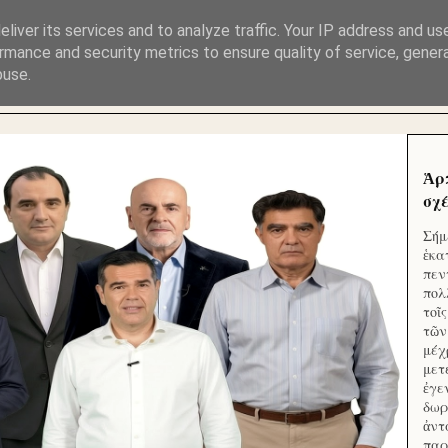
ΜΟΥ ΕΚΛΕΙΣΑΝ ΤΑ ΣΟΣΙΑΛ ΚΑΙ ΦΙΜΩΣΑΝ ΤΟ SITE. ΟΙ 
liver its services and to analyze traffic. Your IP address and us
rmance and security metrics to ensure quality of service, gene
buse.
 ΑΠΟ ΤΟ ΜΙΚΡΟΝ ΑΠΑΓΟΥΣΙ
Ἁρ
σχέ
Σήμ
ἑκα
πεν
πολ
τοῖ
τῶν
μέχ
μετ
ἐγε
δωρ
ἀντ
παρ