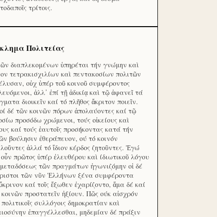
τοδαποῖς τρίτοις.
κλημα Πολιτείας
τῶν διαπλεκομένων ὑπηρέται τήν γνώμην καὶ
ον τετρακισχιλίων καὶ πεντακοσίων πολιτῶν
έλυσαν, οὐχ ὑπέρ τοῦ κοινοῦ συμφέροντος
λευόμενοι, ἀλλ᾽ ἐπί τῇ ἀδικίᾳ καὶ τῷ ἀφανεῖ τά
γματα διοικεῖν καί τό πλῆθος ἄκριτον ποιεῖν.
οί δέ τῶν κοινῶν πόρων ἀπολαύοντες καί τῷ
οσίω προσόδω χρώμενοι, τούς οἰκείους καὶ
ους καί τούς ἑαυτοῖς προσήκοντας κατά τήν
ῶν βούλησιν ἐθεράπευον, ού τό κοινόν
λοῦντες ἀλλά τό ἴδιον κέρδος ζητοῦντες. Ἐγώ
 οὖν πρῶτος ὑπέρ ἐλευθέρου καὶ ίδιωτικοῦ λόγου
 μεταδόσεως τῶν πραγμάτων ἠγωνιζόμην οἱ δέ
ριστοι τῶν νῦν Ἑλλήνων ξένα συμφέροντα
ὔκρινον καί τοῖς ἔξωθεν ἐχαρίζοντο, ἅμα δέ καί
 κοινῶν προστατεῖν ἠξίουν. Πῶς ούκ αἰσχρόν
ς πολιτικοῖς συλλόγοις δημοκρατίαν καὶ
αιοσύνην ἐπαγγέλλεσθαι, μηδεμίαν δέ πράξιν