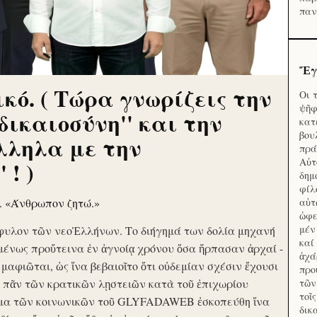
παν
Ἔγ
κό. ( Τώρα γνωρίζεις την
Οι 
ψῆφ
'δικαιοσύνη'' και την
κατ
βου
λληλα με την
πρά
Αὐτ
 ! )
δημ
φίλ
ν. «Άνθρωπον ζητώ.»
αὑτ
ὠφε
μέν
φυλον τῶν νεοἙλλήνων. Το διήγημά των δολία μηχανή
καί
μένως προὔτεινα ἐν ἀγνοίᾳ χρόνου ὅσα ἥρπασαν ἀρχαί -
ἀχά
ὶ μαφιῶται, ὡς ἵνα βεβαιοῖτο ὅτι οὐδεμίαν σχέσιν ἔχουσι
προ
το πᾶν τῶν κρατικῶν λῃστειῶν κατὰ τοῦ ἐπιχωρίου
τῶν
τοῖ
μα τῶν κοινωνικῶν τοῦ GLYFADAWEB ἐσκοπεύθη ἵνα
δικ