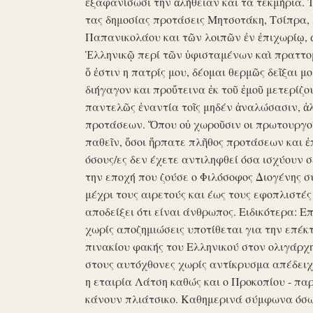
ἐξαφανίσωσι την ἀλήθειαν και τα τεκμήρια. Ἰδ
τας δημοσίας προτάσεις Μητσοτάκη, Τσίπρα,
Παπανικολάου και τῶν λοιπῶν ἐν ἐπιχωρίῳ,
Ἑλληνικῷ περί τῶν ὑφισταμένων καὶ πραττομ
ὅ ἐστιν η πατρίς μου, δέομαι θερμῶς δεῖξαι μ
διήγαγον και προὔτεινα ἐκ τοῦ ἐμοῦ μετερίζο
παντελῶς ἐναντία τοῖς μηδέν ἀναλώσασιν, ἀ
προτάσεων. Ὅπου οὐ χωροῦσιν οι πρωτουργοί 
παθεῖν, ὅσοι ἥρπατε πλῆθος προτάσεων και ἐ
όσους/ες δεν έχετε αντιληφθεί όσα ισχύουν σ
την εποχή που ζούσε ο Φιλόσοφος Διογένης 
μέχρι τους αιρετούς και έως τους εφοπλιστές
αποδείξει ότι είναι άνθρωπος. Ειδικότερα: 
χωρίς αποζημιώσεις υποτίθεται για την επέκ
πινακίου φακής του Ελληνικού στον ολιγάρχ
στους αυτόχθονες χωρίς αντίκρυσμα απέδειχθη 
η εταιρία Λάτση καθώς και ο Προκοπίου - πα
κάνουν πλιάτσικο. Καθημερινά σύμφωνα όσω