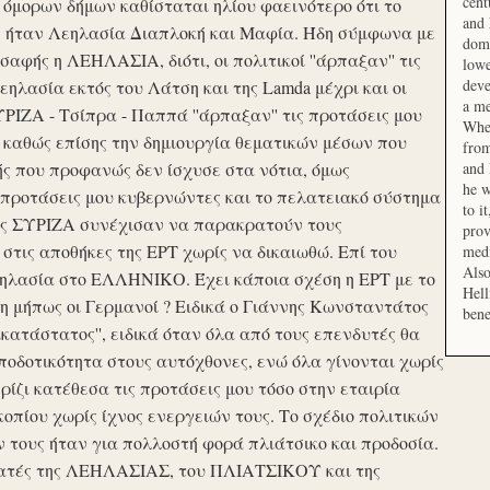
cent
μορων δήμων καθίσταται ηλίου φαεινότερο ότι το
and 
ση ήταν Λεηλασία Διαπλοκή και Μαφία. Ήδη σύμφωνα με
domi
αφής η ΛΕΗΛΑΣΙΑ, διότι, οι πολιτικοί ''άρπαξαν'' τις
lowe
deve
ηλασία εκτός του Λάτση και της Lamda μέχρι και οι
a me
ΙΖΑ - Τσίπρα - Παππά ''άρπαξαν'' τις προτάσεις μου
When
 καθώς επίσης την δημιουργία θεματικών μέσων που
from
ής που προφανώς δεν ίσχυσε στα νότια, όμως
and 
he w
προτάσεις μου κυβερνώντες και το πελατειακό σύστημα
to i
σης ΣΥΡΙΖΑ συνέχισαν να παρακρατούν τους
prov
ις αποθήκες της ΕΡΤ χωρίς να δικαιωθώ. Επί του
medi
Also
εηλασία στο ΕΛΛΗΝΙΚΟ. Έχει κάποια σχέση η ΕΡΤ με το
Hell
 μήπως οι Γερμανοί ? Ειδικά ο Γιάννης Κωνσταντάτος
bene
ικατάστατος'', ειδικά όταν όλα από τους επενδυτές θα
οδοτικότητα στους αυτόχθονες, ενώ όλα γίνονται χωρίς
ερίζι κατέθεσα τις προτάσεις μου τόσο στην εταιρία
οπίου χωρίς ίχνος ενεργειών τους. Το σχέδιο πολιτικών
ν τους ήταν για πολλοστή φορά πλιάτσικο και προδοσία.
ατές της ΛΕΗΛΑΣΙΑΣ, του ΠΛΙΑΤΣΙΚΟΥ και της