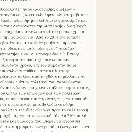
θοδολογίες παρακολούθησης, διώξεων -
τασχέσεων ( κρατικών ληστειών ) παραβίασης
δικών, φίμωσης με κλείσιμο λογαριασμών κ.ά
ό τους συνεργάτες της διαπλοκής - διαφθοράς
υ στοχεύουν αποκλειστικά το κρατικό χρήμα
ι την αδιαφάνεια. Από το 2014 της τοπικής
οβοκάτσιας ''τα καλύτερα ήταν μπροστά'' η
ταπόδεικτα η μαζοποίηση , οι ''γαλάζιες''
υπηρετήσεις και οι υπονομεύσεις ?. Επίσης,
έξαρτητα απ' όσα ίσχυσαν κατά τον
ρελθόντα χρόνο, επί του παρόντος ποιοί
ιαπιστώνουν πρόθεση αποκατάστασης
ρίζοντας σελίδα από το χθές στο μέλλον ? Ας
οθέσουμε ότι οι πολιτικοί του παρελθόντος
όνου ανήκουν στο χρονοντούλαπο της ιστορίας,
ράλληλα των επιλογών και των πολιτικών
υς, οι σημερινοί του παρόντος πως πιστοποιούν
ι σε ένα διαρκώς μεταβαλλόμενο κόσμο
ράλληλα της ύλης αλλάζει προς το καλύτερο η
ριοχή μας για το κοινωνικό σύνολο ? Με πολύ
ετόν και ομόλογα που μπορεί να αγοράσει
όμα και η μαφία εσωτερικού - εξωτερικού ώστε