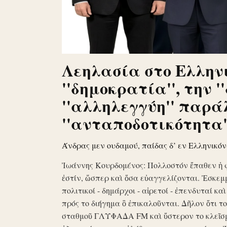
Λεηλασία στο Ελληνι
''δημοκρατία'', την '
''αλληλεγγύη'' παρά
''ανταποδοτικότητα''
Άνδρας μεν ουδαμού, παίδας δ’ εν Ελληνικό
Ἰωάννης Κουρδομένος: Πολλοστόν ἔπαθεν ἡ 
ἐστίν, ὥσπερ καὶ ὅσα εὐαγγελίζονται. Ἐσκεμ
πολιτικοί - δημάρχοι - αἱρετοί - ἐπενδυταί κα
πρός το διήγημα ὃ ἐπικαλοῦνται. Δῆλον ὅτι 
σταθμοῦ ΓΛΥΦΑΔΑ FM καὶ ὕστερον το κλεῖσ