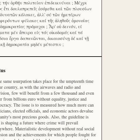
ς τήν ὀρθήν πολιτείαν ἐπιδεικνύναι ; Μέχρι
ος ἔτι δουλοπρεπεῖς ἐσόμεθα καὶ τῶν πλουσίων
 δυνατῶν κόλακες, ἀλλ' ού τῶν ἡμετέρων
φερόντων φύλακες καί τῆς ἀληθοῦς ὁμονοίας
 δημοκρατίας πρόμαχοι ; Ἆρ' οὐ δεινόν, εί
ματα μέν ἄπειρα είς τάς οἰκοδομάς καί τά
όσια ἔργα δαπανῶνται, δικαιοσύνῃ δέ καί τῇ
ικῇ δημοκρατία μηδέν μέτεστιν ;
tus
he same usurpation takes place for the umpteenth time
ur country, as with the airwaves and radio and
vision, few will benefit from a few thousand and even
r from billions euro without equality, justice and
cracy. The issue is to measured how much more can
ticians, elected officials, and economic actors devalue
nity's most precious goods. Also, the guideline is
is shaping a future where crime will prevail
ywhere. Materialistic development without real social
sion and the achievements for which people fought for