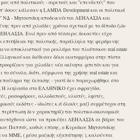
ς από πολιτικούς - αιρετούς και ''επενδυτές'' που
απ' όσους κάλεσαν η LAMDA Development και οι πολιτικοί
τυξη'' ΝΔ - Μητσοτάκη αποδεικνύεται ΛΕΗΛΑΣΙΑ και
νης πριν από χιλιάδες χρόνια σχετικά με το δίποδο ζώο
ΛΕΗΛΑΣΙΑ. Ενώ πριν από τέσσερις δεκαετίες είχα
ι επιτήδειοι της πολιτικής, παράλληλα της φερόμενης
νο αποκλειστικά για ρεκλάμα του πλιάτσικου real estate
Ελληνικού και διέθεσαν δέκα εκατομμύρια στην πίστα
προορίζουν για χιλιάδες νέα ακίνητα -μπετόν και για
το σύνολο, διότι, σύμφωνα της χρήσης real estate και
επούλημα της έκτασης - γιατί δεν παραχωρήθηκε στο
ές ; Η λεηλασία στο ΕΛΛΗΝΙΚΟ έχει σφραγίδα.
τές, ρασοφόρους, αλλοδαπούς, υλιστές, ληστές,
μικούς εκδότες - ιδιώτες κ.ά όλοι/ες μαζί συμμέτοχοι στη
περίπτωση δεν χαρακτηρίζεται πολιτικο-οικονομικός
ου αυτόχθονα ώστε να προκύψει ΛΕΗΛΑΣΙΑ σε βάρος του
ίκος Παππάς, καθώς επίσης, ο Κυριάκος Μητσοτάκης
να ΜΜΕ, ( μέσα μαζικής εξαπάτησης ), καλούνται