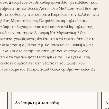
υν: Δεδομένου ότι σε καθημερινή βάση μεταδίδουν και
τήματα την επίσκεψη Λάτση στο Μαξίμου γιατί δεν την
πιπροσθέτως, τι πρότεινε ο Κυριάκος στον Σ.Λάτση και
ης βίλας Μητσοτάκη στη Γλυφάδα σε ισραηλινό πριν
ίσης, το λογισμικό που αγόρασαν από Ισραηλινό της
κωδικών από την κυβέρνηση ΝΔ Μητσοτάκη ? Ο κ.
σκεπτα γνωρίζοντας ότι έπειτα από την ανάπτυξη στο
ενείας του η αξία του τ.μ. θα αποκτούσε μυθική αξία ;
μενε και ο ίδιος την ''ανάπτυξη'' που ευαγγελίζεται
τα από την πώληση? Γιατί ήθελε να μην έχει άμεση
να είστε συμπολίτες στη νέα πόλη του Ελληνικού
ι του κόμματος Τσίπρα παράλληλα ορισμένων εκδοτών
Ανύπαρκτη Δικαιοσύνη
Α
-