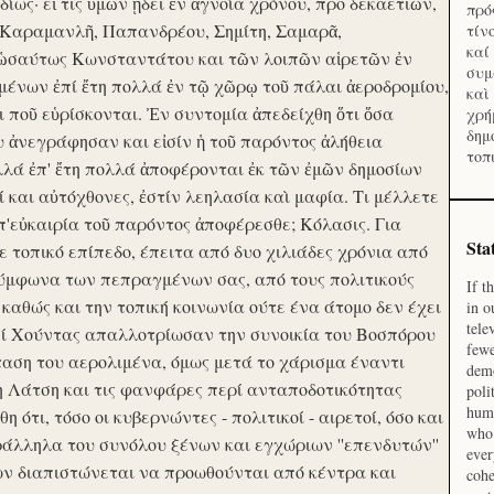
ίως· εἴ τις ὑμῶν ᾔδει ἐν ἀγνοία χρόνου, προ δεκαετιῶν,
πρό
 Καραμανλῆ, Παπανδρέου, Σημίτη, Σαμαρᾶ,
τίν
καί
 ὡσαύτως Κωνσταντάτου και τῶν λοιπῶν αἱρετῶν ἐν
συμ
ένων ἐπί ἔτη πολλά ἐν τῷ χῶρῳ τοῦ πάλαι ἀεροδρομίου,
καὶ
οι ποῦ εὑρίσκονται. Ἐν συντομία ἀπεδείχθη ὅτι ὅσα
χρή
δημ
υ ἀνεγράφησαν και εἰσίν ἡ τοῦ παρόντος ἀλήθεια
τοπ
λλά ἐπ' ἔτη πολλά ἀποφέρονται ἐκ τῶν ἐμῶν δημοσίων
και αὐτόχθονες, ἐστίν λεηλασία καὶ μαφία. Τι μέλλετε
π'εὐκαιρία τοῦ παρόντος ἀποφέρεσθε; Κόλασις. Για
Sta
ε τοπικό επίπεδο, έπειτα από δυο χιλιάδες χρόνια από
σύμφωνα των πεπραγμένων σας, από τους πολιτικούς
If t
 καθώς και την τοπική κοινωνία ούτε ένα άτομο δεν έχει
in o
tele
Επί Χούντας απαλλοτρίωσαν την συνοικία του Βοσπόρου
fewe
ταση του αερολιμένα, όμως μετά το χάρισμα έναντι
demo
η Λάτση και τις φανφάρες περί ανταποδοτικότητας
poli
huma
ότι, τόσο οι κυβερνώντες - πολιτικοί - αιρετοί, όσο και
who 
ράλληλα του συνόλου ξένων και εγχώριων ''επενδυτών''
ever
ν διαπιστώνεται να προωθούνται από κέντρα και
cohe