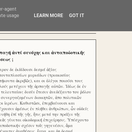
ΧΙΛΙΑΔΕΣ ΜΙΚΡΟΕΠΕΝΔΥΤΕΣ ΕΠΕΝΔΥΣΑΤΕ ΓΙΑ
er-agent
rate usage
LEARN MORE
GOT IT
παγή ἀντί συνόχης και ἀνταποδοτικῆς
σεως ;
ερον δε ἐκδίδουσι δεσμά ἀξίας
τονταπλασίων μυριάδων (τριακοσίας
τήκοντα ἀκριβῶς), και οι ὀλίγοι ποιούσι τους
λούς μετύχειν τῆς ἁρπαγῆς αὐτῶν. Ἰδίως δε ἐν
ς τελευταίοις δυσίν ἔτεσιν ἀνεδέξαντο τον ῥόλον
 συνεργαζομένων διοικητῶν, ἀπο πολιτικῶν
ρι ἱερέων. Καθιστῶσι, ἐπεμβαίνουσι και
έχουσιν ἀμέσως ἐν πλήθει ἀνθρώπων, ὧν οὐδείς
ννήθη ἐπί τῆς γῆς, ἥτις μετά την πράξιν τῆς
εᾶς γίνεται οἰκοδομική ἐπιχείρησις. Ὑπέσχοντο
αποδοτικήν σχέσιν τοῖς γηγενέσιν, ἅμα
έχοντες ἀναθέσεις, ἔργα, και δη δεσμά