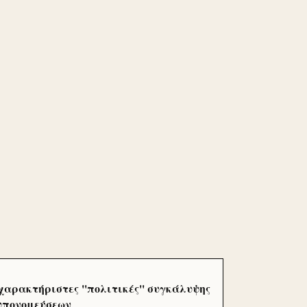
χαρακτήριστες ''πολιτικές'' συγκάλυψης
 υπονομεύσεων