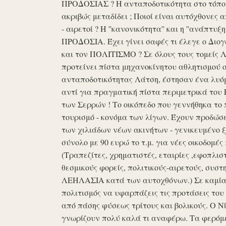
ΠΡΟΔΟΣΙΑΣ ? Η ανταποδοτικότητα στο τόπο μα
ακριβώς μεταδίδει ; Ποιοί είναι αυτόχθονες 
- αιρετοί ? Η ''κανονικότητα'' και η ''ανάπ
ΠΡΟΔΟΣΙΑ. Έχει γίνει σαφές τι έλεγε ο Διογέ
και τον ΠΟΛΙΤΙΣΜΟ ? Σε όλους τους τομείς 
προτείνει πίστα μηχανοκίνητου αθλητισμού ο
ανταποδοτικότητας Λάτση, έστησαν ένα λυόμε
αντί για πραγματική πίστα περιμετρικά του 
των Σερρών ! Το οικόπεδο που γεννήθηκα το 
τουρισμό - κονόμα των λίγων. Έχουν προδώσει 
των χιλιάδων νέων ακινήτων - γενικευμένο ξ
σύνολο με 90 ευρώ το τ.μ. για νέες οικοδομ
(Τραπεζίτες, χρηματιστές, εταιρίες ,εφοπλισ
θεσμικούς φορείς, πολιτικούς-αιρετούς, συστη
ΛΕΗΛΑΣΙΑ κατά των αυτοχθόνων.) Σε καμία 
πολιτισμός να υφαρπάζεις τις προτάσεις τ
από πάσης φύσεως τρίτους και βολικούς. Ο Ν
γνωρίζουν πολύ καλά τι αναφέρω. Τα φερόμε