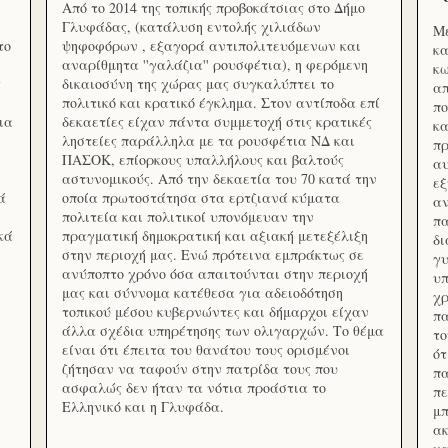
Από το 2014 της τοπικής προβοκάτσιας στο Δήμο
Γλυφάδας, (κατάλυση εντολής χιλιάδων
Με
το
ψηφοφόρων , εξαγορά αντιπολιτευόμενων και
κα
αναρίθμητα ''γαλάζια'' ρουσφέτια), η φερόμενη
κω
ς
δικαιοσύνη της χώρας μας συγκαλύπτει το
απ
πολιτικό και κρατικό έγκλημα. Στον αντίποδα επί
πο
ια
δεκαετίες είχαν πάντα συμμετοχή στις κρατικές
κα
ληστείες παράλληλα με τα ρουσφέτια ΝΔ και
πρ
ΠΑΣΟΚ, επίορκους υπαλλήλους και βαλτούς
αυ
αστυνομικούς. Από την δεκαετία του 70 κατά την
εξ
ά
οποία πρωτοστάτησα στα ερτζιανά κύματα
αν
πολιτεία και πολιτικοί υπονόμευαν την
πα
κά
πραγματική δημοκρατική και αξιακή μετεξέλιξη
δ
στην περιοχή μας. Ενώ πρότεινα εμπράκτως σε
γυ
ανύποπτο χρόνο όσα απαιτούνται στην περιοχή
υπ
μας και σύννομα κατέθεσα για αδειοδότηση
χρ
τοπικού μέσου κυβερνώντες και δήμαρχοι είχαν
πα
άλλα σχέδια υπηρέτησης των ολιγαρχών. Το θέμα
το
είναι ότι έπειτα του θανάτου τους ορισμένοι
ότ
ζήτησαν να ταφούν στην πατρίδα τους που
πα
ασφαλώς δεν ήταν τα νότια προάστια το
πε
Ελληνικό και η Γλυφάδα.
μπ
ακ