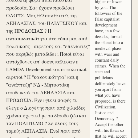
higher or lower
προδοσία. Σας έχουν προδώσει
by you. The
followers of the
ΟΛΟΥΣ. Μας θέλουν θεατές της
false capitalist
ΛΕΗΛΑΣΙΑΣ, του ΠΛΙΑΤΣΙΚΟΥ και
development
της ΠΡΟΔΟΣΙΑΣ ? Η
have, in a few
decades, turned
ανταποδοτικότητα στο τόπο μας από
the planet into a
πολιτικούς - αιρετούς και ''επενδυτές''
medieval phase
που ακριβώς μεταδίδει ; Ποιοί είναι
with wars and
constant daily
αυτόχθονες απ' όσους κάλεσαν η
crimes. When the
LAMDA Development και οι πολιτικοί -
state and
αιρετοί ? Η ''κανονικότητα'' και η
politicians
deliberately leave
''ανάπτυξη'' ΝΔ - Μητσοτάκη
you apart from
αποδεικνύεται ΛΕΗΛΑΣΙΑ και
what you have
ΠΡΟΔΟΣΙΑ. Έχει γίνει σαφές τι
proposed, is there
Civilization,
έλεγε ο Διογένης πριν από χιλιάδες
Justice and
χρόνια σχετικά με το δίποδο ζώο και
Democracy ?
τον ΠΟΛΙΤΙΣΜΟ ? Σε όλους τους
Accept the other
with his flaws so
τομείς ΛΕΗΛΑΣΙΑ. Ενώ πριν από
that he will accept