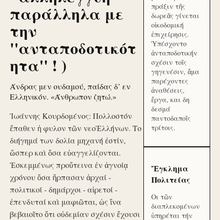
πράξιν τῆς
παράλληλα με
δωρεᾶς γίνεται
την
οἰκοδομική
ἐπιχείρησις.
''ανταποδοτικότ
Ὑπέσχοντο
ἀνταποδοτικήν
ητα'' ! )
σχέσιν τοῖς
γηγενέσιν, ἅμα
παρέχοντες
Άνδρας μεν ουδαμού, παίδας δ’ εν
ἀναθέσεις,
Ελληνικόν. «Άνθρωπον ζητώ.»
ἔργα, και δη
δεσμά
Ἰωάννης Κουρδομένος: Πολλοστόν
παντοδαποῖς
ἔπαθεν ἡ φυλον τῶν νεοἙλλήνων. Το
τρίτοις.
διήγημά των δολία μηχανή ἐστίν,
ὥσπερ καὶ ὅσα εὐαγγελίζονται.
Ἐσκεμμένως προὔτεινα ἐν ἀγνοίᾳ
Ἔγκλημα
χρόνου ὅσα ἥρπασαν ἀρχαί -
Πολιτείας
πολιτικοί - δημάρχοι - αἱρετοί -
Οι τῶν
ἐπενδυταί καὶ μαφιῶται, ὡς ἵνα
διαπλεκομένων
βεβαιοῖτο ὅτι οὐδεμίαν σχέσιν ἔχουσι
ὑπηρέται τήν