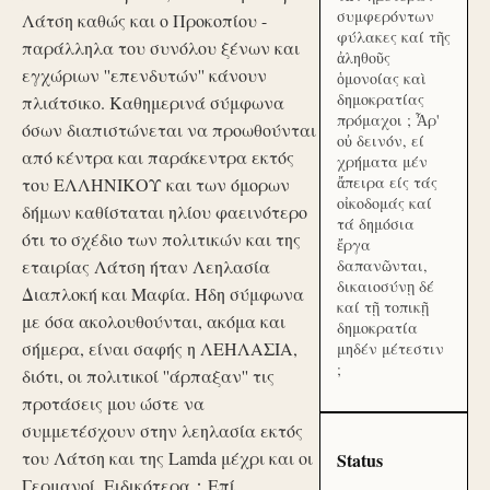
συμφερόντων
Λάτση καθώς και ο Προκοπίου -
φύλακες καί τῆς
παράλληλα του συνόλου ξένων και
ἀληθοῦς
εγχώριων ''επενδυτών'' κάνουν
ὁμονοίας καὶ
δημοκρατίας
πλιάτσικο. Καθημερινά σύμφωνα
πρόμαχοι ; Ἆρ'
όσων διαπιστώνεται να προωθούνται
οὐ δεινόν, εί
από κέντρα και παράκεντρα εκτός
χρήματα μέν
ἄπειρα είς τάς
του ΕΛΛΗΝΙΚΟΥ και των όμορων
οἰκοδομάς καί
δήμων καθίσταται ηλίου φαεινότερο
τά δημόσια
ότι το σχέδιο των πολιτικών και της
ἔργα
εταιρίας Λάτση ήταν Λεηλασία
δαπανῶνται,
δικαιοσύνῃ δέ
Διαπλοκή και Μαφία. Ήδη σύμφωνα
καί τῇ τοπικῇ
με όσα ακολουθούνται, ακόμα και
δημοκρατία
σήμερα, είναι σαφής η ΛΕΗΛΑΣΙΑ,
μηδέν μέτεστιν
;
διότι, οι πολιτικοί ''άρπαξαν'' τις
προτάσεις μου ώστε να
συμμετέσχουν στην λεηλασία εκτός
του Λάτση και της Lamda μέχρι και οι
Status
Γερμανοί. Ειδικότερα：Επί