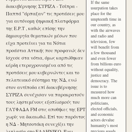
If the same
διακυβέρνησης ΣΥΡΙΖΑ - Τσίπρα -
usurpation takes
Παππά ''άρπαξαν'' τις προτάσεις μου
place for the
umpteenth time in
για αυτόνομη ψηφιακή πλατφόρμα
our country, as
της Ε.Ρ.Τ , καθώς επίσης την
with the airwaves
δημιουργία θεματικών μέσων που
and radio and
television, few
είχα προτείνει για τα Νότια
will benefit from
προάστια Αττικής που προφανώς δεν
a few thousand
ίσχυσε στα νότια, όμως καρπώθηκαν
and even fewer
from billions euro
κέρδη ετεροχρονισμένα από τις
without equality,
προτάσεις μου κυβερνώντες και το
justice and
πελατειακό σύστημα της ΝΔ, ενώ
democracy. The
issue is to
στον αντίποδα επί διακυβέρνησης
measured how
ΣΥΡΙΖΑ συνέχισαν να παρακρατούν
much more can
τους ληστεμένους εξοπλισμούς του
politicians,
elected officials,
ΓΛΥΦΑΔΑ FM στις αποθήκες της ΕΡΤ
and economic
χωρίς να δικαιωθώ. Επί του παρόντος
actors devalue
η ΝΔ - Μητσοτάκη συνεχίζει την
humanity's most
λεηλασία στο ΕΛΛΗΝΙΚΟ. Έχει
precious goods.