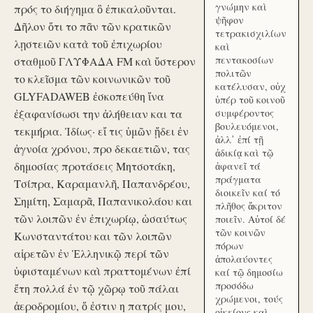
γνώμην καὶ
πρός το διήγημα ὃ ἐπικαλοῦνται.
ψῆφον
Δῆλον ὅτι το πᾶν τῶν κρατικῶν
τετρακισχιλίων
λῃστειῶν κατὰ τοῦ ἐπιχωρίου
καὶ
πεντακοσίων
σταθμοῦ ΓΛΥΦΑΔΑ FM καὶ ὕστερον
πολιτῶν
το κλεῖσμα τῶν κοινωνικῶν τοῦ
κατέλυσαν, οὐχ
GLYFADAWEB ἐσκοπεύθη ἵνα
ὑπέρ τοῦ κοινοῦ
ἐξαφανίσωσι την ἀλήθειαν και τα
συμφέροντος
βουλευόμενοι,
τεκμήρια. Ἰδίως· εἴ τις ὑμῶν ᾔδει ἐν
ἀλλ᾽ ἐπί τῇ
ἀγνοία χρόνου, προ δεκαετιῶν, τας
ἀδικίᾳ καὶ τῷ
δημοσίας προτάσεις Μητσοτάκη,
ἀφανεῖ τά
πράγματα
Τσίπρα, Καραμανλῆ, Παπανδρέου,
διοικεῖν καί τό
Σημίτη, Σαμαρᾶ, Παπανικολάου και
πλῆθος ἄκριτον
τῶν λοιπῶν ἐν ἐπιχωρίῳ, ὡσαύτως
ποιεῖν. Αὐτοί δέ
τῶν κοινῶν
Κωνσταντάτου και τῶν λοιπῶν
πόρων
αἱρετῶν ἐν Ἑλληνικῷ περί τῶν
ἀπολαύοντες
ὑφισταμένων καὶ πραττομένων ἐπί
καί τῷ δημοσίω
προσόδω
ἔτη πολλά ἐν τῷ χῶρῳ τοῦ πάλαι
χρώμενοι, τούς
ἀεροδρομίου, ὅ ἐστιν η πατρίς μου,
οἰκείους καὶ