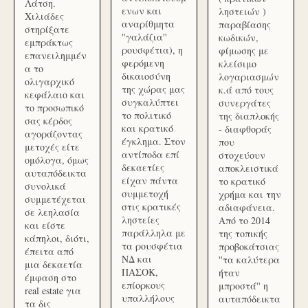
Λάτση.
ενων και
ληστειών )
Χιλιάδες
αναρίθμητα
παραβίασης
στηρίξατε
''γαλάζια''
κωδικών,
εμπράκτως
ρουσφέτια), η
φίμωσης με
επανειλημμέν
φερόμενη
κλείσιμο
α το
δικαιοσύνη
λογαριασμών
ολιγαρχικό
της χώρας μας
κ.ά από τους
κεφάλαιο και
συγκαλύπτει
συνεργάτες
το προσωπικό
το πολιτικό
της διαπλοκής
σας κέρδος
και κρατικό
- διαφθοράς
αγοράζοντας
έγκλημα. Στον
που
μετοχές είτε
αντίποδα επί
στοχεύουν
ομόλογα, όμως
δεκαετίες
αποκλειστικά
αυταπόδεικτα
είχαν πάντα
το κρατικό
συνολικά
συμμετοχή
χρήμα και την
συμμετέχεται
στις κρατικές
αδιαφάνεια.
σε λεηλασία
ληστείες
Από το 2014
και είστε
παράλληλα με
της τοπικής
κάπηλοι, διότι,
τα ρουσφέτια
προβοκάτσιας
έπειτα από
ΝΔ και
''τα καλύτερα
μια δεκαετία
ΠΑΣΟΚ,
ήταν
έμφαση στο
επίορκους
μπροστά'' η
real estate για
υπαλλήλους
αυταπόδεικτα
τα δις