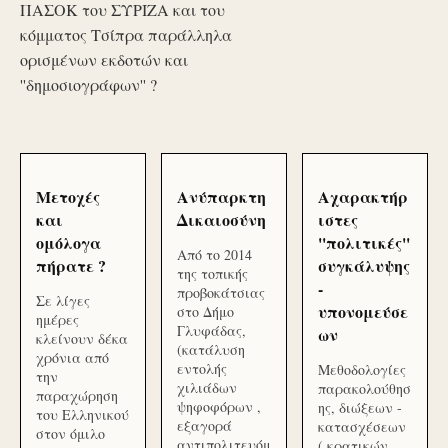
ΠΑΣΟΚ του ΣΥΡΙΖΑ και του
κόμματος Τσίπρα παράλληλα
ορισμένων εκδοτών και
''δημοσιογράφων'' ?
Μετοχές
Ανύπαρκτη
Αχαρακτήρ
και
Δικαιοσύνη
ιστες
ομόλογα
''πολιτικές''
Από το 2014
πήρατε ?
συγκάλυψης
της τοπικής
-
προβοκάτσιας
Σε λίγες
υπονομεύσε
στο Δήμο
ημέρες
Γλυφάδας,
ων
κλείνουν δέκα
(κατάλυση
χρόνια από
εντολής
Μεθοδολογίες
την
χιλιάδων
παρακολούθησ
παραχώρηση
ψηφοφόρων ,
ης, διώξεων -
του Ελληνικού
εξαγορά
κατασχέσεων
στον όμιλο
αντιπολιτευόμ
( κρατικών