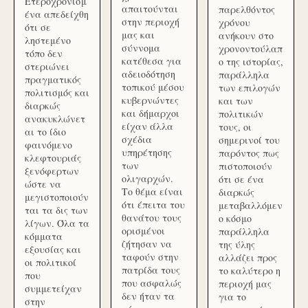
Ετεροχρονισμ
απαιτούνται
παρελθόντος
ένα απεδείχθη
στην περιοχή
χρόνου
ότι σε
μας και
ανήκουν στο
ληστεμένο
σύννομα
χρονοντούλαπ
τόπο δεν
κατέθεσα για
ο της ιστορίας,
στεριώνει
αδειοδότηση
παράλληλα
πραγματικός
τοπικού μέσου
των επιλογών
πολιτισμός και
κυβερνώντες
και των
διαρκώς
και δήμαρχοι
πολιτικών
ανακυκλώνετ
είχαν άλλα
τους, οι
αι το ίδιο
σχέδια
σημερινοί του
φαινόμενο
υπηρέτησης
παρόντος πως
κλεφτουριάς
των
πιστοποιούν
ξενόφερτων
ολιγαρχών.
ότι σε ένα
ώστε να
Το θέμα είναι
διαρκώς
μεγιστοποιούν
ότι έπειτα του
μεταβαλλόμεν
ται τα δις των
θανάτου τους
ο κόσμο
λίγων. Όλα τα
ορισμένοι
παράλληλα
κόμματα
ζήτησαν να
της ύλης
εξουσίας και
ταφούν στην
αλλάζει προς
οι πολιτικοί
πατρίδα τους
το καλύτερο η
που
που ασφαλώς
περιοχή μας
συμμετείχαν
δεν ήταν τα
για το
στην