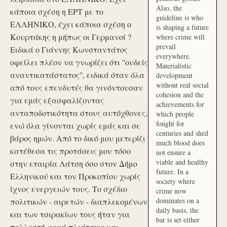
Also, the
κάποια σχέση η ΕΡΤ με το
guideline is who
ΕΛΛΗΝΙΚΟ, έχει κάποια σχέση ο
is shaping a future
Κουρτάκης η μήπως οι Γερμανοί ?
where crime will
prevail
Ειδικά ο Γιάννης Κωνσταντάτος
everywhere.
οφείλει πλέον να γνωρίζει ότι ''ουδείς
Materialistic
αναντικατάστατος'', ειδικά όταν όλα
development
without real social
από τους επενδυτές θα γινόντουσαν
cohesion and the
για εμάς εξασφαλίζοντας
achievements for
ανταποδοτικότητα στους αυτόχθονες,
which people
fought for
ενώ όλα γίνονται χωρίς εμάς και σε
centuries and shed
βάρος ημών. Από το δικό μου μετερίζι
much blood does
κατέθεσα τις προτάσεις μου τόσο
not ensure a
viable and healthy
στην εταιρία Λάτση όσο στον Δήμο
future. In a
Ελληνικού και τον Προκοπίου χωρίς
society where
ίχνος ενεργειών τους. Το σχέδιο
crime now
dominates on a
πολιτικών - αιρετών - διαπλεκομένων
daily basis, the
και των τσιρακίων τους ήταν για
bar is set either
πολλοστή φορά πλιάτσικο και