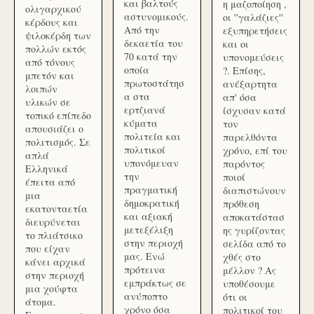
και βαλτούς
η μαζοποίηση ,
ολιγαρχικού
αστυνομικούς.
οι ''γαλάζιες''
κέρδους και
Από την
εξυπηρετήσεις
ψιλοκέρδη των
δεκαετία του
και οι
πολλών εκτός
70 κατά την
υπονομεύσεις
από τόνους
οποία
?. Επίσης,
μπετόν και
πρωτοστάτησ
ανέξαρτητα
λοιπών
α στα
απ' όσα
υλικών σε
ερτζιανά
ίσχυσαν κατά
τοπικό επίπεδο
κύματα
τον
απουσιάζει ο
πολιτεία και
παρελθόντα
πολιτισμός. Σε
πολιτικοί
χρόνο, επί του
απλά
υπονόμευαν
παρόντος
Ελληνικά
την
ποιοί
έπειτα από
πραγματική
διαπιστώνουν
μια
δημοκρατική
πρόθεση
εκατονταετία
και αξιακή
αποκατάστασ
διευρύνεται
μετεξέλιξη
ης γυρίζοντας
το πλιάτσικο
στην περιοχή
σελίδα από το
που είχαν
μας. Ενώ
χθές στο
κάνει αρχικά
πρότεινα
μέλλον ? Ας
στην περιοχή
εμπράκτως σε
υποθέσουμε
μια χούφτα
ανύποπτο
ότι οι
άτομα.
χρόνο όσα
πολιτικοί του