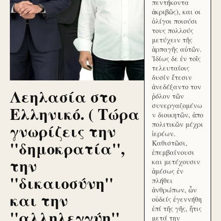
πεντήκοντα
ἀκριβῶς), και οι
ὀλίγοι ποιούσι
τους πολλούς
μετύχειν τῆς
ἁρπαγῆς αὐτῶν.
Ἰδίως δε ἐν τοῖς
τελευταίοις
δυσίν ἔτεσιν
ἀνεδέξαντο τον
Λεηλασία στο
ῥόλον τῶν
συνεργαζομένω
Ελληνικό. ( Τώρα
ν διοικητῶν, ἀπο
γνωρίζεις την
πολιτικῶν μέχρι
ἱερέων.
''δημοκρατία'',
Καθιστῶσι,
ἐπεμβαίνουσι
την
και μετέχουσιν
ἀμέσως ἐν
''δικαιοσύνη''
πλήθει
ἀνθρώπων, ὧν
και την
οὐδείς ἐγεννήθη
ἐπί τῆς γῆς, ἥτις
''αλληλεγγύη''
μετά την