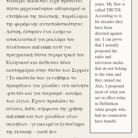
τέσσερις δεκαετίες είχα προτείνει
yours. My flaw is
πίστα μηχανοκίνητου αθλητισμού οι
called TRUTH.
επιτήδειοι της πολιτικής, παράλληλα
According to it,
for decades they
της φερόμενης ανταποδοτικότητας
have been
Λάτση, έστησαν ένα λυόμενο
directed against
αποκλειστικά για ρεκλάμα του
me. I can prove
that I actually
πλιάτσικου real estate αντί για
proposed the
πραγματική πίστα περιμετρικά του
radio and
Ελληνικού και διέθεσαν δέκα
television media
that do not belong
εκατομμύρια στην πίστα των Σερρών
to the state and
! Το οικόπεδο που γεννήθηκα το
they ruined me.
προορίζουν για χιλιάδες νέα ακίνητα
Also, I proposed
most of what you
-μπετόν και για τουρισμό - κονόμα
see in effect today
των λίγων. Έχουν προδώσει το
in Hellinikon
σύνολο, διότι, σύμφωνα της χρήσης
while people who
had no connection
real estate και των χιλιάδων νέων
have benefit.
ακινήτων - γενικευμένο ξεπούλημα
της έκτασης - γιατί δεν