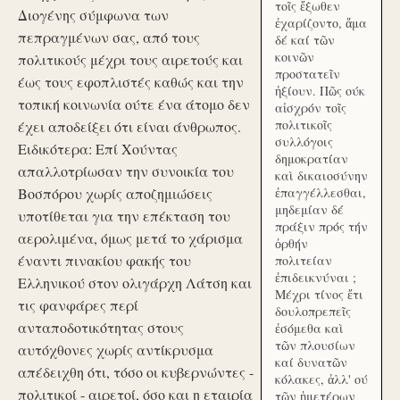
τοῖς ἔξωθεν
Διογένης σύμφωνα των
ἐχαρίζοντο, ἅμα
πεπραγμένων σας, από τους
δέ καί τῶν
κοινῶν
πολιτικούς μέχρι τους αιρετούς και
προστατεῖν
έως τους εφοπλιστές καθώς και την
ἠξίουν. Πῶς ούκ
τοπική κοινωνία ούτε ένα άτομο δεν
αἰσχρόν τοῖς
πολιτικοῖς
έχει αποδείξει ότι είναι άνθρωπος.
συλλόγοις
Ειδικότερα: Επί Χούντας
δημοκρατίαν
απαλλοτρίωσαν την συνοικία του
καὶ δικαιοσύνην
Βοσπόρου χωρίς αποζημιώσεις
ἐπαγγέλλεσθαι,
μηδεμίαν δέ
υποτίθεται για την επέκταση του
πράξιν πρός τήν
αερολιμένα, όμως μετά το χάρισμα
ὀρθήν
έναντι πινακίου φακής του
πολιτείαν
ἐπιδεικνύναι ;
Ελληνικού στον ολιγάρχη Λάτση και
Μέχρι τίνος ἔτι
τις φανφάρες περί
δουλοπρεπεῖς
ανταποδοτικότητας στους
ἐσόμεθα καὶ
τῶν πλουσίων
αυτόχθονες χωρίς αντίκρυσμα
καί δυνατῶν
απέδειχθη ότι, τόσο οι κυβερνώντες -
κόλακες, ἀλλ' ού
πολιτικοί - αιρετοί, όσο και η εταιρία
τῶν ἡμετέρων