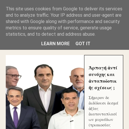
GLYFADAWEB: ΑΝΤΙ ΑΝΤΑΠΟΔΟΣΗΣ ΣΤΟΥΣ
This site uses cookies from Google to deliver its services
ΑΥΤΟΧΘΟΝΕΣ ΜΟΥ ΕΚΛΕΙΣΑΝ ΤΑ ΣΟΣΙΑΛ ΚΑΙ
and to analyze traffic. Your IP address and user-agent are
ΦΙΜΩΣΑΝ ΤΟ SITE. ΟΙ ΧΙΛΙΑΔΕΣ ΜΙΚΡΟΕΠΕΝΔΥΤΕΣ
ΕΠΕΝΔΥΣΑΤΕ ΓΙΑ ΛΕΗΛΑΣΙΑ ΚΑΙ ΕΓΚΛΗΜΑ ?
shared with Google along with performance and security
metrics to ensure quality of service, generate usage
statistics, and to detect and address abuse.
ΓΛΥΦΑΔΑ WEB |ΟΙ ΜΕΓΑΛΟΙ ΚΛΕΠΤΑΙ ΑΠΟ ΤΟ
ΜΙΚΡΟΝ ΑΠΑΓΟΥΣΙ
LEARN MORE
GOT IT
Ἁρπαγή ἀντί
συνόχης και
ἀνταποδοτικ
ῆς σχέσεως ;
Σήμερον δε
ἐκδίδουσι δεσμά
ἀξίας
ἑκατονταπλασί
ων μυριάδων
(τριακοσίας