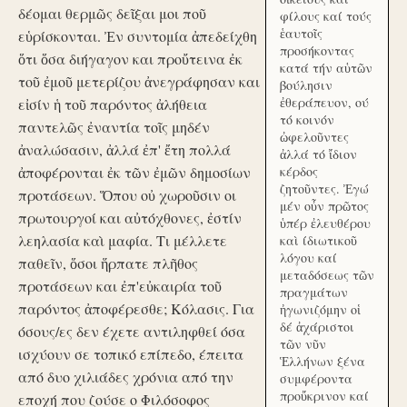
δέομαι θερμῶς δεῖξαι μοι ποῦ
φίλους καί τούς
ἑαυτοῖς
εὑρίσκονται. Ἐν συντομία ἀπεδείχθη
προσήκοντας
ὅτι ὅσα διήγαγον και προὔτεινα ἐκ
κατά τήν αὑτῶν
τοῦ ἐμοῦ μετερίζου ἀνεγράφησαν και
βούλησιν
ἐθεράπευον, ού
εἰσίν ἡ τοῦ παρόντος ἀλήθεια
τό κοινόν
παντελῶς ἐναντία τοῖς μηδέν
ὠφελοῦντες
ἀναλώσασιν, ἀλλά ἐπ' ἔτη πολλά
ἀλλά τό ἴδιον
ἀποφέρονται ἐκ τῶν ἐμῶν δημοσίων
κέρδος
ζητοῦντες. Ἐγώ
προτάσεων. Ὅπου οὐ χωροῦσιν οι
μέν οὖν πρῶτος
πρωτουργοί και αὐτόχθονες, ἐστίν
ὑπέρ ἐλευθέρου
λεηλασία καὶ μαφία. Τι μέλλετε
καὶ ίδιωτικοῦ
λόγου καί
παθεῖν, ὅσοι ἥρπατε πλῆθος
μεταδόσεως τῶν
προτάσεων και ἐπ'εὐκαιρία τοῦ
πραγμάτων
παρόντος ἀποφέρεσθε; Κόλασις. Για
ἠγωνιζόμην οἱ
δέ ἀχάριστοι
όσους/ες δεν έχετε αντιληφθεί όσα
τῶν νῦν
ισχύουν σε τοπικό επίπεδο, έπειτα
Ἑλλήνων ξένα
από δυο χιλιάδες χρόνια από την
συμφέροντα
προὔκρινον καί
εποχή που ζούσε ο Φιλόσοφος