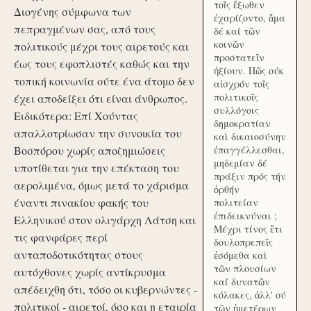
τοῖς ἔξωθεν
Διογένης σύμφωνα των
ἐχαρίζοντο, ἅμα
πεπραγμένων σας, από τους
δέ καί τῶν
κοινῶν
πολιτικούς μέχρι τους αιρετούς και
προστατεῖν
έως τους εφοπλιστές καθώς και την
ἠξίουν. Πῶς ούκ
τοπική κοινωνία ούτε ένα άτομο δεν
αἰσχρόν τοῖς
πολιτικοῖς
έχει αποδείξει ότι είναι άνθρωπος.
συλλόγοις
Ειδικότερα: Επί Χούντας
δημοκρατίαν
απαλλοτρίωσαν την συνοικία του
καὶ δικαιοσύνην
Βοσπόρου χωρίς αποζημιώσεις
ἐπαγγέλλεσθαι,
μηδεμίαν δέ
υποτίθεται για την επέκταση του
πράξιν πρός τήν
αερολιμένα, όμως μετά το χάρισμα
ὀρθήν
έναντι πινακίου φακής του
πολιτείαν
ἐπιδεικνύναι ;
Ελληνικού στον ολιγάρχη Λάτση και
Μέχρι τίνος ἔτι
τις φανφάρες περί
δουλοπρεπεῖς
ανταποδοτικότητας στους
ἐσόμεθα καὶ
τῶν πλουσίων
αυτόχθονες χωρίς αντίκρυσμα
καί δυνατῶν
απέδειχθη ότι, τόσο οι κυβερνώντες -
κόλακες, ἀλλ' ού
πολιτικοί - αιρετοί, όσο και η εταιρία
τῶν ἡμετέρων