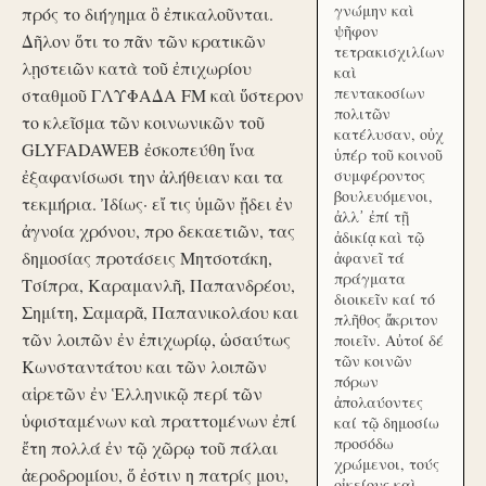
γνώμην καὶ
πρός το διήγημα ὃ ἐπικαλοῦνται.
ψῆφον
Δῆλον ὅτι το πᾶν τῶν κρατικῶν
τετρακισχιλίων
λῃστειῶν κατὰ τοῦ ἐπιχωρίου
καὶ
πεντακοσίων
σταθμοῦ ΓΛΥΦΑΔΑ FM καὶ ὕστερον
πολιτῶν
το κλεῖσμα τῶν κοινωνικῶν τοῦ
κατέλυσαν, οὐχ
GLYFADAWEB ἐσκοπεύθη ἵνα
ὑπέρ τοῦ κοινοῦ
ἐξαφανίσωσι την ἀλήθειαν και τα
συμφέροντος
βουλευόμενοι,
τεκμήρια. Ἰδίως· εἴ τις ὑμῶν ᾔδει ἐν
ἀλλ᾽ ἐπί τῇ
ἀγνοία χρόνου, προ δεκαετιῶν, τας
ἀδικίᾳ καὶ τῷ
δημοσίας προτάσεις Μητσοτάκη,
ἀφανεῖ τά
πράγματα
Τσίπρα, Καραμανλῆ, Παπανδρέου,
διοικεῖν καί τό
Σημίτη, Σαμαρᾶ, Παπανικολάου και
πλῆθος ἄκριτον
τῶν λοιπῶν ἐν ἐπιχωρίῳ, ὡσαύτως
ποιεῖν. Αὐτοί δέ
τῶν κοινῶν
Κωνσταντάτου και τῶν λοιπῶν
πόρων
αἱρετῶν ἐν Ἑλληνικῷ περί τῶν
ἀπολαύοντες
ὑφισταμένων καὶ πραττομένων ἐπί
καί τῷ δημοσίω
προσόδω
ἔτη πολλά ἐν τῷ χῶρῳ τοῦ πάλαι
χρώμενοι, τούς
ἀεροδρομίου, ὅ ἐστιν η πατρίς μου,
οἰκείους καὶ