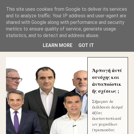
GLYFADAWEB: ΑΝΤΙ ΑΝΤΑΠΟΔΟΣΗΣ ΣΤΟΥΣ
This site uses cookies from Google to deliver its services
ΑΥΤΟΧΘΟΝΕΣ ΜΟΥ ΕΚΛΕΙΣΑΝ ΤΑ ΣΟΣΙΑΛ ΚΑΙ
and to analyze traffic. Your IP address and user-agent are
ΦΙΜΩΣΑΝ ΤΟ SITE. ΟΙ ΧΙΛΙΑΔΕΣ ΜΙΚΡΟΕΠΕΝΔΥΤΕΣ
ΕΠΕΝΔΥΣΑΤΕ ΓΙΑ ΛΕΗΛΑΣΙΑ ΚΑΙ ΕΓΚΛΗΜΑ ?
shared with Google along with performance and security
metrics to ensure quality of service, generate usage
statistics, and to detect and address abuse.
ΓΛΥΦΑΔΑ WEB |ΟΙ ΜΕΓΑΛΟΙ ΚΛΕΠΤΑΙ ΑΠΟ ΤΟ
ΜΙΚΡΟΝ ΑΠΑΓΟΥΣΙ
LEARN MORE
GOT IT
Ἁρπαγή ἀντί
συνόχης και
ἀνταποδοτικ
ῆς σχέσεως ;
Σήμερον δε
ἐκδίδουσι δεσμά
ἀξίας
ἑκατονταπλασί
ων μυριάδων
(τριακοσίας