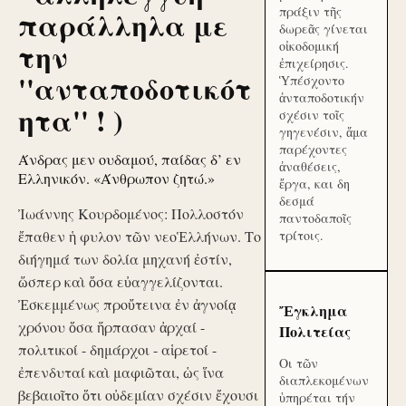
πράξιν τῆς
παράλληλα με
δωρεᾶς γίνεται
την
οἰκοδομική
ἐπιχείρησις.
''ανταποδοτικότ
Ὑπέσχοντο
ἀνταποδοτικήν
ητα'' ! )
σχέσιν τοῖς
γηγενέσιν, ἅμα
παρέχοντες
Άνδρας μεν ουδαμού, παίδας δ’ εν
ἀναθέσεις,
Ελληνικόν. «Άνθρωπον ζητώ.»
ἔργα, και δη
δεσμά
Ἰωάννης Κουρδομένος: Πολλοστόν
παντοδαποῖς
ἔπαθεν ἡ φυλον τῶν νεοἙλλήνων. Το
τρίτοις.
διήγημά των δολία μηχανή ἐστίν,
ὥσπερ καὶ ὅσα εὐαγγελίζονται.
Ἐσκεμμένως προὔτεινα ἐν ἀγνοίᾳ
Ἔγκλημα
χρόνου ὅσα ἥρπασαν ἀρχαί -
Πολιτείας
πολιτικοί - δημάρχοι - αἱρετοί -
Οι τῶν
ἐπενδυταί καὶ μαφιῶται, ὡς ἵνα
διαπλεκομένων
βεβαιοῖτο ὅτι οὐδεμίαν σχέσιν ἔχουσι
ὑπηρέται τήν