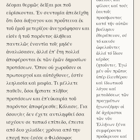
δέομαι θερμῶς δεῖξαι μοι ποῦ
φίλους καί τούς
ἑαυτοῖς
εὑρίσκονται. Ἐν συντομία ἀπεδείχθη
προσήκοντας
ὅτι ὅσα διήγαγον και προὔτεινα ἐκ
κατά τήν αὑτῶν
τοῦ ἐμοῦ μετερίζου ἀνεγράφησαν και
βούλησιν
ἐθεράπευον, ού
εἰσίν ἡ τοῦ παρόντος ἀλήθεια
τό κοινόν
παντελῶς ἐναντία τοῖς μηδέν
ὠφελοῦντες
ἀναλώσασιν, ἀλλά ἐπ' ἔτη πολλά
ἀλλά τό ἴδιον
ἀποφέρονται ἐκ τῶν ἐμῶν δημοσίων
κέρδος
ζητοῦντες. Ἐγώ
προτάσεων. Ὅπου οὐ χωροῦσιν οι
μέν οὖν πρῶτος
πρωτουργοί και αὐτόχθονες, ἐστίν
ὑπέρ ἐλευθέρου
λεηλασία καὶ μαφία. Τι μέλλετε
καὶ ίδιωτικοῦ
λόγου καί
παθεῖν, ὅσοι ἥρπατε πλῆθος
μεταδόσεως τῶν
προτάσεων και ἐπ'εὐκαιρία τοῦ
πραγμάτων
παρόντος ἀποφέρεσθε; Κόλασις. Για
ἠγωνιζόμην οἱ
δέ ἀχάριστοι
όσους/ες δεν έχετε αντιληφθεί όσα
τῶν νῦν
ισχύουν σε τοπικό επίπεδο, έπειτα
Ἑλλήνων ξένα
από δυο χιλιάδες χρόνια από την
συμφέροντα
προὔκρινον καί
εποχή που ζούσε ο Φιλόσοφος