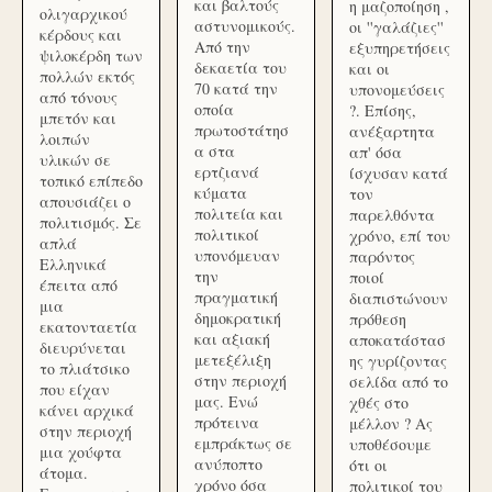
και βαλτούς
η μαζοποίηση ,
ολιγαρχικού
αστυνομικούς.
οι ''γαλάζιες''
κέρδους και
Από την
εξυπηρετήσεις
ψιλοκέρδη των
δεκαετία του
και οι
πολλών εκτός
70 κατά την
υπονομεύσεις
από τόνους
οποία
?. Επίσης,
μπετόν και
πρωτοστάτησ
ανέξαρτητα
λοιπών
α στα
απ' όσα
υλικών σε
ερτζιανά
ίσχυσαν κατά
τοπικό επίπεδο
κύματα
τον
απουσιάζει ο
πολιτεία και
παρελθόντα
πολιτισμός. Σε
πολιτικοί
χρόνο, επί του
απλά
υπονόμευαν
παρόντος
Ελληνικά
την
ποιοί
έπειτα από
πραγματική
διαπιστώνουν
μια
δημοκρατική
πρόθεση
εκατονταετία
και αξιακή
αποκατάστασ
διευρύνεται
μετεξέλιξη
ης γυρίζοντας
το πλιάτσικο
στην περιοχή
σελίδα από το
που είχαν
μας. Ενώ
χθές στο
κάνει αρχικά
πρότεινα
μέλλον ? Ας
στην περιοχή
εμπράκτως σε
υποθέσουμε
μια χούφτα
ανύποπτο
ότι οι
άτομα.
χρόνο όσα
πολιτικοί του