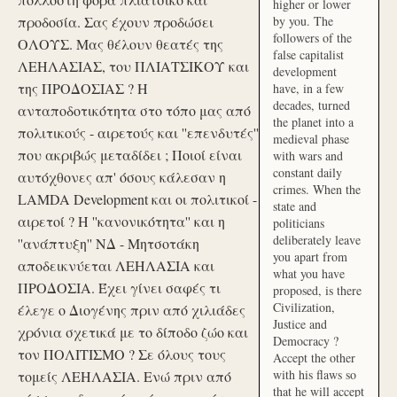
higher or lower
προδοσία. Σας έχουν προδώσει
by you. The
followers of the
ΟΛΟΥΣ. Μας θέλουν θεατές της
false capitalist
ΛΕΗΛΑΣΙΑΣ, του ΠΛΙΑΤΣΙΚΟΥ και
development
της ΠΡΟΔΟΣΙΑΣ ? Η
have, in a few
decades, turned
ανταποδοτικότητα στο τόπο μας από
the planet into a
πολιτικούς - αιρετούς και ''επενδυτές''
medieval phase
που ακριβώς μεταδίδει ; Ποιοί είναι
with wars and
constant daily
αυτόχθονες απ' όσους κάλεσαν η
crimes. When the
LAMDA Development και οι πολιτικοί -
state and
αιρετοί ? Η ''κανονικότητα'' και η
politicians
deliberately leave
''ανάπτυξη'' ΝΔ - Μητσοτάκη
you apart from
αποδεικνύεται ΛΕΗΛΑΣΙΑ και
what you have
ΠΡΟΔΟΣΙΑ. Έχει γίνει σαφές τι
proposed, is there
Civilization,
έλεγε ο Διογένης πριν από χιλιάδες
Justice and
χρόνια σχετικά με το δίποδο ζώο και
Democracy ?
τον ΠΟΛΙΤΙΣΜΟ ? Σε όλους τους
Accept the other
with his flaws so
τομείς ΛΕΗΛΑΣΙΑ. Ενώ πριν από
that he will accept