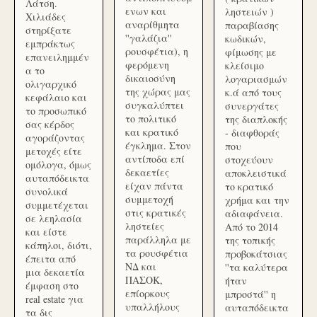
Λάτση.
ενων και
ληστειών )
Χιλιάδες
αναρίθμητα
παραβίασης
στηρίξατε
''γαλάζια''
κωδικών,
εμπράκτως
ρουσφέτια), η
φίμωσης με
επανειλημμέν
φερόμενη
κλείσιμο
α το
δικαιοσύνη
λογαριασμών
ολιγαρχικό
της χώρας μας
κ.ά από τους
κεφάλαιο και
συγκαλύπτει
συνεργάτες
το προσωπικό
το πολιτικό
της διαπλοκής
σας κέρδος
και κρατικό
- διαφθοράς
αγοράζοντας
έγκλημα. Στον
που
μετοχές είτε
αντίποδα επί
στοχεύουν
ομόλογα, όμως
δεκαετίες
αποκλειστικά
αυταπόδεικτα
είχαν πάντα
το κρατικό
συνολικά
συμμετοχή
χρήμα και την
συμμετέχεται
στις κρατικές
αδιαφάνεια.
σε λεηλασία
ληστείες
Από το 2014
και είστε
παράλληλα με
της τοπικής
κάπηλοι, διότι,
τα ρουσφέτια
προβοκάτσιας
έπειτα από
ΝΔ και
''τα καλύτερα
μια δεκαετία
ΠΑΣΟΚ,
ήταν
έμφαση στο
επίορκους
μπροστά'' η
real estate για
υπαλλήλους
αυταπόδεικτα
τα δις