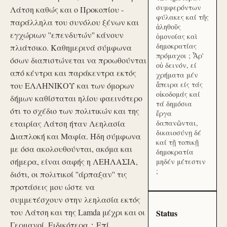
συμφερόντων
Λάτση καθώς και ο Προκοπίου -
φύλακες καί τῆς
παράλληλα του συνόλου ξένων και
ἀληθοῦς
εγχώριων ''επενδυτών'' κάνουν
ὁμονοίας καὶ
δημοκρατίας
πλιάτσικο. Καθημερινά σύμφωνα
πρόμαχοι ; Ἆρ'
όσων διαπιστώνεται να προωθούνται
οὐ δεινόν, εί
από κέντρα και παράκεντρα εκτός
χρήματα μέν
ἄπειρα είς τάς
του ΕΛΛΗΝΙΚΟΥ και των όμορων
οἰκοδομάς καί
δήμων καθίσταται ηλίου φαεινότερο
τά δημόσια
ότι το σχέδιο των πολιτικών και της
ἔργα
εταιρίας Λάτση ήταν Λεηλασία
δαπανῶνται,
δικαιοσύνῃ δέ
Διαπλοκή και Μαφία. Ήδη σύμφωνα
καί τῇ τοπικῇ
με όσα ακολουθούνται, ακόμα και
δημοκρατία
σήμερα, είναι σαφής η ΛΕΗΛΑΣΙΑ,
μηδέν μέτεστιν
;
διότι, οι πολιτικοί ''άρπαξαν'' τις
προτάσεις μου ώστε να
συμμετέσχουν στην λεηλασία εκτός
του Λάτση και της Lamda μέχρι και οι
Status
Γερμανοί. Ειδικότερα：Επί