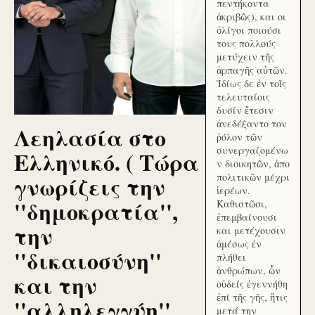
πεντήκοντα
ἀκριβῶς), και οι
ὀλίγοι ποιούσι
τους πολλούς
μετύχειν τῆς
ἁρπαγῆς αὐτῶν.
Ἰδίως δε ἐν τοῖς
τελευταίοις
δυσίν ἔτεσιν
ἀνεδέξαντο τον
Λεηλασία στο
ῥόλον τῶν
συνεργαζομένω
Ελληνικό. ( Τώρα
ν διοικητῶν, ἀπο
γνωρίζεις την
πολιτικῶν μέχρι
ἱερέων.
''δημοκρατία'',
Καθιστῶσι,
ἐπεμβαίνουσι
την
και μετέχουσιν
ἀμέσως ἐν
''δικαιοσύνη''
πλήθει
ἀνθρώπων, ὧν
και την
οὐδείς ἐγεννήθη
ἐπί τῆς γῆς, ἥτις
''αλληλεγγύη''
μετά την