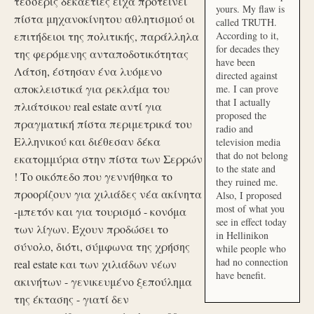
τέσσερις δεκαετίες είχα προτείνει
yours. My flaw is
πίστα μηχανοκίνητου αθλητισμού οι
called TRUTH.
επιτήδειοι της πολιτικής, παράλληλα
According to it,
for decades they
της φερόμενης ανταποδοτικότητας
have been
Λάτση, έστησαν ένα λυόμενο
directed against
αποκλειστικά για ρεκλάμα του
me. I can prove
that I actually
πλιάτσικου real estate αντί για
proposed the
πραγματική πίστα περιμετρικά του
radio and
Ελληνικού και διέθεσαν δέκα
television media
that do not belong
εκατομμύρια στην πίστα των Σερρών
to the state and
! Το οικόπεδο που γεννήθηκα το
they ruined me.
προορίζουν για χιλιάδες νέα ακίνητα
Also, I proposed
most of what you
-μπετόν και για τουρισμό - κονόμα
see in effect today
των λίγων. Έχουν προδώσει το
in Hellinikon
σύνολο, διότι, σύμφωνα της χρήσης
while people who
had no connection
real estate και των χιλιάδων νέων
have benefit.
ακινήτων - γενικευμένο ξεπούλημα
της έκτασης - γιατί δεν