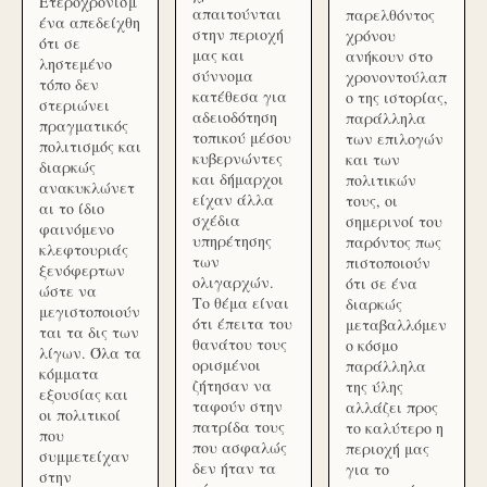
Ετεροχρονισμ
απαιτούνται
παρελθόντος
ένα απεδείχθη
στην περιοχή
χρόνου
ότι σε
μας και
ανήκουν στο
ληστεμένο
σύννομα
χρονοντούλαπ
τόπο δεν
κατέθεσα για
ο της ιστορίας,
στεριώνει
αδειοδότηση
παράλληλα
πραγματικός
τοπικού μέσου
των επιλογών
πολιτισμός και
κυβερνώντες
και των
διαρκώς
και δήμαρχοι
πολιτικών
ανακυκλώνετ
είχαν άλλα
τους, οι
αι το ίδιο
σχέδια
σημερινοί του
φαινόμενο
υπηρέτησης
παρόντος πως
κλεφτουριάς
των
πιστοποιούν
ξενόφερτων
ολιγαρχών.
ότι σε ένα
ώστε να
Το θέμα είναι
διαρκώς
μεγιστοποιούν
ότι έπειτα του
μεταβαλλόμεν
ται τα δις των
θανάτου τους
ο κόσμο
λίγων. Όλα τα
ορισμένοι
παράλληλα
κόμματα
ζήτησαν να
της ύλης
εξουσίας και
ταφούν στην
αλλάζει προς
οι πολιτικοί
πατρίδα τους
το καλύτερο η
που
που ασφαλώς
περιοχή μας
συμμετείχαν
δεν ήταν τα
για το
στην