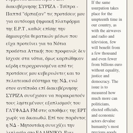
If the same
διακυβέρνησης ΣΥΡΙΖΑ - Τσίπρα -
usurpation takes
Παππά ''άρπαξαν'' τις προτάσεις μου
place for the
umpteenth time in
για αυτόνομη ψηφιακή πλατφόρμα
our country, as
της Ε.Ρ.Τ , καθώς επίσης την
with the airwaves
δημιουργία θεματικών μέσων που
and radio and
television, few
είχα προτείνει για τα Νότια
will benefit from
προάστια Αττικής που προφανώς δεν
a few thousand
ίσχυσε στα νότια, όμως καρπώθηκαν
and even fewer
from billions euro
κέρδη ετεροχρονισμένα από τις
without equality,
προτάσεις μου κυβερνώντες και το
justice and
πελατειακό σύστημα της ΝΔ, ενώ
democracy. The
issue is to
στον αντίποδα επί διακυβέρνησης
measured how
ΣΥΡΙΖΑ συνέχισαν να παρακρατούν
much more can
τους ληστεμένους εξοπλισμούς του
politicians,
elected officials,
ΓΛΥΦΑΔΑ FM στις αποθήκες της ΕΡΤ
and economic
χωρίς να δικαιωθώ. Επί του παρόντος
actors devalue
η ΝΔ - Μητσοτάκη συνεχίζει την
humanity's most
λεηλασία στο ΕΛΛΗΝΙΚΟ. Έχει
precious goods.