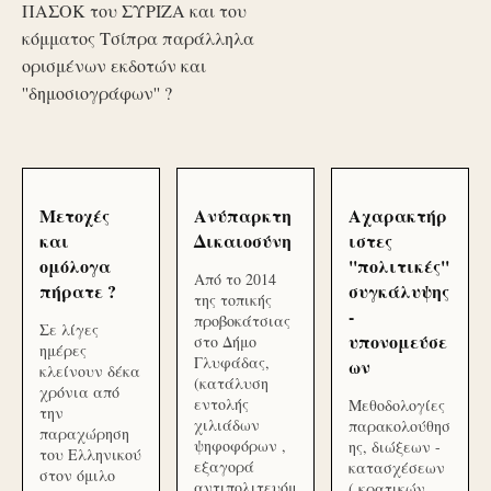
ΠΑΣΟΚ του ΣΥΡΙΖΑ και του
κόμματος Τσίπρα παράλληλα
ορισμένων εκδοτών και
''δημοσιογράφων'' ?
Μετοχές
Ανύπαρκτη
Αχαρακτήρ
και
Δικαιοσύνη
ιστες
ομόλογα
''πολιτικές''
Από το 2014
πήρατε ?
συγκάλυψης
της τοπικής
-
προβοκάτσιας
Σε λίγες
υπονομεύσε
στο Δήμο
ημέρες
Γλυφάδας,
ων
κλείνουν δέκα
(κατάλυση
χρόνια από
εντολής
Μεθοδολογίες
την
χιλιάδων
παρακολούθησ
παραχώρηση
ψηφοφόρων ,
ης, διώξεων -
του Ελληνικού
εξαγορά
κατασχέσεων
στον όμιλο
αντιπολιτευόμ
( κρατικών