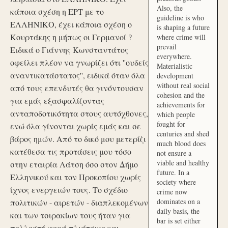
Also, the
κάποια σχέση η ΕΡΤ με το
guideline is who
ΕΛΛΗΝΙΚΟ, έχει κάποια σχέση ο
is shaping a future
Κουρτάκης η μήπως οι Γερμανοί ?
where crime will
prevail
Ειδικά ο Γιάννης Κωνσταντάτος
everywhere.
οφείλει πλέον να γνωρίζει ότι ''ουδείς
Materialistic
αναντικατάστατος'', ειδικά όταν όλα
development
without real social
από τους επενδυτές θα γινόντουσαν
cohesion and the
για εμάς εξασφαλίζοντας
achievements for
ανταποδοτικότητα στους αυτόχθονες,
which people
fought for
ενώ όλα γίνονται χωρίς εμάς και σε
centuries and shed
βάρος ημών. Από το δικό μου μετερίζι
much blood does
κατέθεσα τις προτάσεις μου τόσο
not ensure a
viable and healthy
στην εταιρία Λάτση όσο στον Δήμο
future. In a
Ελληνικού και τον Προκοπίου χωρίς
society where
ίχνος ενεργειών τους. Το σχέδιο
crime now
dominates on a
πολιτικών - αιρετών - διαπλεκομένων
daily basis, the
και των τσιρακίων τους ήταν για
bar is set either
πολλοστή φορά πλιάτσικο και