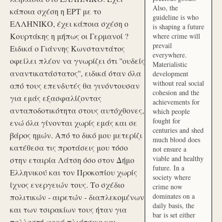
Also, the
κάποια σχέση η ΕΡΤ με το
guideline is who
ΕΛΛΗΝΙΚΟ, έχει κάποια σχέση ο
is shaping a future
Κουρτάκης η μήπως οι Γερμανοί ?
where crime will
prevail
Ειδικά ο Γιάννης Κωνσταντάτος
everywhere.
οφείλει πλέον να γνωρίζει ότι ''ουδείς
Materialistic
αναντικατάστατος'', ειδικά όταν όλα
development
without real social
από τους επενδυτές θα γινόντουσαν
cohesion and the
για εμάς εξασφαλίζοντας
achievements for
ανταποδοτικότητα στους αυτόχθονες,
which people
fought for
ενώ όλα γίνονται χωρίς εμάς και σε
centuries and shed
βάρος ημών. Από το δικό μου μετερίζι
much blood does
κατέθεσα τις προτάσεις μου τόσο
not ensure a
viable and healthy
στην εταιρία Λάτση όσο στον Δήμο
future. In a
Ελληνικού και τον Προκοπίου χωρίς
society where
ίχνος ενεργειών τους. Το σχέδιο
crime now
dominates on a
πολιτικών - αιρετών - διαπλεκομένων
daily basis, the
και των τσιρακίων τους ήταν για
bar is set either
πολλοστή φορά πλιάτσικο και