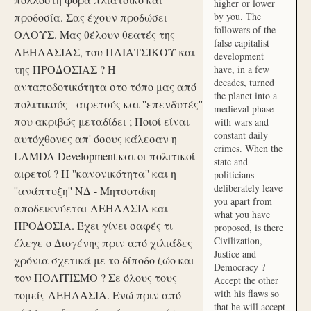
higher or lower
προδοσία. Σας έχουν προδώσει
by you. The
followers of the
ΟΛΟΥΣ. Μας θέλουν θεατές της
false capitalist
ΛΕΗΛΑΣΙΑΣ, του ΠΛΙΑΤΣΙΚΟΥ και
development
της ΠΡΟΔΟΣΙΑΣ ? Η
have, in a few
decades, turned
ανταποδοτικότητα στο τόπο μας από
the planet into a
πολιτικούς - αιρετούς και ''επενδυτές''
medieval phase
που ακριβώς μεταδίδει ; Ποιοί είναι
with wars and
constant daily
αυτόχθονες απ' όσους κάλεσαν η
crimes. When the
LAMDA Development και οι πολιτικοί -
state and
αιρετοί ? Η ''κανονικότητα'' και η
politicians
deliberately leave
''ανάπτυξη'' ΝΔ - Μητσοτάκη
you apart from
αποδεικνύεται ΛΕΗΛΑΣΙΑ και
what you have
ΠΡΟΔΟΣΙΑ. Έχει γίνει σαφές τι
proposed, is there
Civilization,
έλεγε ο Διογένης πριν από χιλιάδες
Justice and
χρόνια σχετικά με το δίποδο ζώο και
Democracy ?
τον ΠΟΛΙΤΙΣΜΟ ? Σε όλους τους
Accept the other
with his flaws so
τομείς ΛΕΗΛΑΣΙΑ. Ενώ πριν από
that he will accept