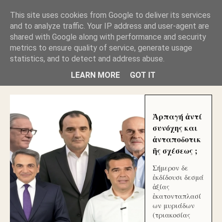
GLYFADAWEB: ΑΝΤΙ ΑΝΤΑΠΟΔΟΣΗΣ ΣΤΟΥΣ
This site uses cookies from Google to deliver its services
ΑΥΤΟΧΘΟΝΕΣ ΜΟΥ ΕΚΛΕΙΣΑΝ ΤΑ ΣΟΣΙΑΛ ΚΑΙ
and to analyze traffic. Your IP address and user-agent are
ΦΙΜΩΣΑΝ ΤΟ SITE. ΟΙ ΧΙΛΙΑΔΕΣ ΜΙΚΡΟΕΠΕΝΔΥΤΕΣ
ΕΠΕΝΔΥΣΑΤΕ ΓΙΑ ΛΕΗΛΑΣΙΑ ΚΑΙ ΕΓΚΛΗΜΑ ?
shared with Google along with performance and security
metrics to ensure quality of service, generate usage
statistics, and to detect and address abuse.
ΓΛΥΦΑΔΑ WEB |ΟΙ ΜΕΓΑΛΟΙ ΚΛΕΠΤΑΙ ΑΠΟ ΤΟ
ΜΙΚΡΟΝ ΑΠΑΓΟΥΣΙ
LEARN MORE
GOT IT
Ἁρπαγή ἀντί
συνόχης και
ἀνταποδοτικ
ῆς σχέσεως ;
Σήμερον δε
ἐκδίδουσι δεσμά
ἀξίας
ἑκατονταπλασί
ων μυριάδων
(τριακοσίας