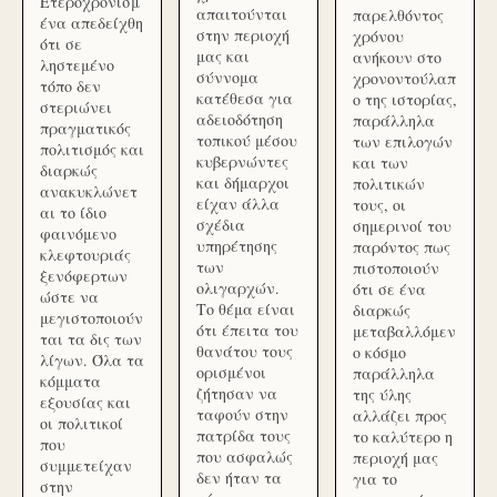
Ετεροχρονισμ
απαιτούνται
παρελθόντος
ένα απεδείχθη
στην περιοχή
χρόνου
ότι σε
μας και
ανήκουν στο
ληστεμένο
σύννομα
χρονοντούλαπ
τόπο δεν
κατέθεσα για
ο της ιστορίας,
στεριώνει
αδειοδότηση
παράλληλα
πραγματικός
τοπικού μέσου
των επιλογών
πολιτισμός και
κυβερνώντες
και των
διαρκώς
και δήμαρχοι
πολιτικών
ανακυκλώνετ
είχαν άλλα
τους, οι
αι το ίδιο
σχέδια
σημερινοί του
φαινόμενο
υπηρέτησης
παρόντος πως
κλεφτουριάς
των
πιστοποιούν
ξενόφερτων
ολιγαρχών.
ότι σε ένα
ώστε να
Το θέμα είναι
διαρκώς
μεγιστοποιούν
ότι έπειτα του
μεταβαλλόμεν
ται τα δις των
θανάτου τους
ο κόσμο
λίγων. Όλα τα
ορισμένοι
παράλληλα
κόμματα
ζήτησαν να
της ύλης
εξουσίας και
ταφούν στην
αλλάζει προς
οι πολιτικοί
πατρίδα τους
το καλύτερο η
που
που ασφαλώς
περιοχή μας
συμμετείχαν
δεν ήταν τα
για το
στην