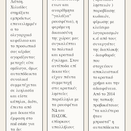
Λάτση.
ενων και
ληστειών )
Χιλιάδες
αναρίθμητα
παραβίασης
στηρίξατε
''γαλάζια''
κωδικών,
εμπράκτως
ρουσφέτια), η
φίμωσης με
επανειλημμέν
φερόμενη
κλείσιμο
α το
δικαιοσύνη
λογαριασμών
ολιγαρχικό
της χώρας μας
κ.ά από τους
κεφάλαιο και
συγκαλύπτει
συνεργάτες
το προσωπικό
το πολιτικό
της διαπλοκής
σας κέρδος
και κρατικό
- διαφθοράς
αγοράζοντας
έγκλημα. Στον
που
μετοχές είτε
αντίποδα επί
στοχεύουν
ομόλογα, όμως
δεκαετίες
αποκλειστικά
αυταπόδεικτα
είχαν πάντα
το κρατικό
συνολικά
συμμετοχή
χρήμα και την
συμμετέχεται
στις κρατικές
αδιαφάνεια.
σε λεηλασία
ληστείες
Από το 2014
και είστε
παράλληλα με
της τοπικής
κάπηλοι, διότι,
τα ρουσφέτια
προβοκάτσιας
έπειτα από
ΝΔ και
''τα καλύτερα
μια δεκαετία
ΠΑΣΟΚ,
ήταν
έμφαση στο
επίορκους
μπροστά'' η
real estate για
υπαλλήλους
αυταπόδεικτα
τα δις