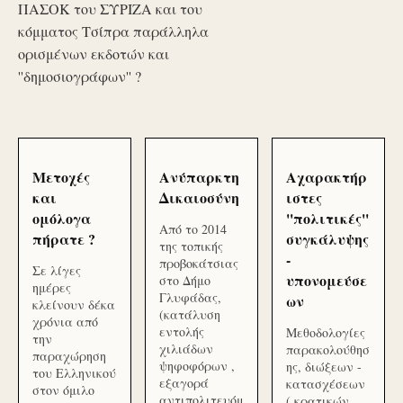
ΠΑΣΟΚ του ΣΥΡΙΖΑ και του
κόμματος Τσίπρα παράλληλα
ορισμένων εκδοτών και
''δημοσιογράφων'' ?
Μετοχές
Ανύπαρκτη
Αχαρακτήρ
και
Δικαιοσύνη
ιστες
ομόλογα
''πολιτικές''
Από το 2014
πήρατε ?
συγκάλυψης
της τοπικής
-
προβοκάτσιας
Σε λίγες
υπονομεύσε
στο Δήμο
ημέρες
Γλυφάδας,
ων
κλείνουν δέκα
(κατάλυση
χρόνια από
εντολής
Μεθοδολογίες
την
χιλιάδων
παρακολούθησ
παραχώρηση
ψηφοφόρων ,
ης, διώξεων -
του Ελληνικού
εξαγορά
κατασχέσεων
στον όμιλο
αντιπολιτευόμ
( κρατικών