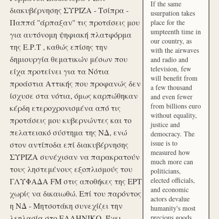
If the same
διακυβέρνησης ΣΥΡΙΖΑ - Τσίπρα -
usurpation takes
Παππά ''άρπαξαν'' τις προτάσεις μου
place for the
umpteenth time in
για αυτόνομη ψηφιακή πλατφόρμα
our country, as
της Ε.Ρ.Τ , καθώς επίσης την
with the airwaves
δημιουργία θεματικών μέσων που
and radio and
television, few
είχα προτείνει για τα Νότια
will benefit from
προάστια Αττικής που προφανώς δεν
a few thousand
ίσχυσε στα νότια, όμως καρπώθηκαν
and even fewer
from billions euro
κέρδη ετεροχρονισμένα από τις
without equality,
προτάσεις μου κυβερνώντες και το
justice and
πελατειακό σύστημα της ΝΔ, ενώ
democracy. The
issue is to
στον αντίποδα επί διακυβέρνησης
measured how
ΣΥΡΙΖΑ συνέχισαν να παρακρατούν
much more can
τους ληστεμένους εξοπλισμούς του
politicians,
elected officials,
ΓΛΥΦΑΔΑ FM στις αποθήκες της ΕΡΤ
and economic
χωρίς να δικαιωθώ. Επί του παρόντος
actors devalue
η ΝΔ - Μητσοτάκη συνεχίζει την
humanity's most
λεηλασία στο ΕΛΛΗΝΙΚΟ. Έχει
precious goods.