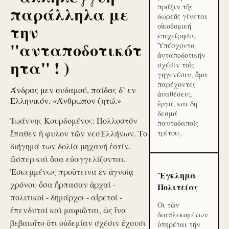
πράξιν τῆς
παράλληλα με
δωρεᾶς γίνεται
την
οἰκοδομική
ἐπιχείρησις.
''ανταποδοτικότ
Ὑπέσχοντο
ἀνταποδοτικήν
ητα'' ! )
σχέσιν τοῖς
γηγενέσιν, ἅμα
παρέχοντες
Άνδρας μεν ουδαμού, παίδας δ’ εν
ἀναθέσεις,
Ελληνικόν. «Άνθρωπον ζητώ.»
ἔργα, και δη
δεσμά
Ἰωάννης Κουρδομένος: Πολλοστόν
παντοδαποῖς
ἔπαθεν ἡ φυλον τῶν νεοἙλλήνων. Το
τρίτοις.
διήγημά των δολία μηχανή ἐστίν,
ὥσπερ καὶ ὅσα εὐαγγελίζονται.
Ἐσκεμμένως προὔτεινα ἐν ἀγνοίᾳ
Ἔγκλημα
χρόνου ὅσα ἥρπασαν ἀρχαί -
Πολιτείας
πολιτικοί - δημάρχοι - αἱρετοί -
Οι τῶν
ἐπενδυταί καὶ μαφιῶται, ὡς ἵνα
διαπλεκομένων
βεβαιοῖτο ὅτι οὐδεμίαν σχέσιν ἔχουσι
ὑπηρέται τήν