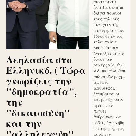
πεντήκοντα
ἀκριβῶς), και οι
ὀλίγοι ποιούσι
τους πολλούς
μετύχειν τῆς
ἁρπαγῆς αὐτῶν.
Ἰδίως δε ἐν τοῖς
τελευταίοις
δυσίν ἔτεσιν
ἀνεδέξαντο τον
Λεηλασία στο
ῥόλον τῶν
συνεργαζομένω
Ελληνικό. ( Τώρα
ν διοικητῶν, ἀπο
γνωρίζεις την
πολιτικῶν μέχρι
ἱερέων.
''δημοκρατία'',
Καθιστῶσι,
ἐπεμβαίνουσι
την
και μετέχουσιν
ἀμέσως ἐν
''δικαιοσύνη''
πλήθει
ἀνθρώπων, ὧν
και την
οὐδείς ἐγεννήθη
ἐπί τῆς γῆς, ἥτις
''αλληλεγγύη''
μετά την