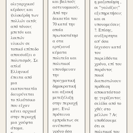
και βαλτούς
η μαζοποίηση ,
ολιγαρχικού
αστυνομικούς.
οι ''γαλάζιες''
κέρδους και
Από την
εξυπηρετήσεις
ψιλοκέρδη των
δεκαετία του
και οι
πολλών εκτός
70 κατά την
υπονομεύσεις
από τόνους
οποία
?. Επίσης,
μπετόν και
πρωτοστάτησ
ανέξαρτητα
λοιπών
α στα
απ' όσα
υλικών σε
ερτζιανά
ίσχυσαν κατά
τοπικό επίπεδο
κύματα
τον
απουσιάζει ο
πολιτεία και
παρελθόντα
πολιτισμός. Σε
πολιτικοί
χρόνο, επί του
απλά
υπονόμευαν
παρόντος
Ελληνικά
την
ποιοί
έπειτα από
πραγματική
διαπιστώνουν
μια
δημοκρατική
πρόθεση
εκατονταετία
και αξιακή
αποκατάστασ
διευρύνεται
μετεξέλιξη
ης γυρίζοντας
το πλιάτσικο
στην περιοχή
σελίδα από το
που είχαν
μας. Ενώ
χθές στο
κάνει αρχικά
πρότεινα
μέλλον ? Ας
στην περιοχή
εμπράκτως σε
υποθέσουμε
μια χούφτα
ανύποπτο
ότι οι
άτομα.
χρόνο όσα
πολιτικοί του