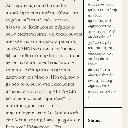
συμφερόντων
Λάτση καθώς και ο Προκοπίου -
φύλακες καί τῆς
παράλληλα του συνόλου ξένων και
ἀληθοῦς
εγχώριων ''επενδυτών'' κάνουν
ὁμονοίας καὶ
δημοκρατίας
πλιάτσικο. Καθημερινά σύμφωνα
πρόμαχοι ; Ἆρ'
όσων διαπιστώνεται να προωθούνται
οὐ δεινόν, εί
από κέντρα και παράκεντρα εκτός
χρήματα μέν
ἄπειρα είς τάς
του ΕΛΛΗΝΙΚΟΥ και των όμορων
οἰκοδομάς καί
δήμων καθίσταται ηλίου φαεινότερο
τά δημόσια
ότι το σχέδιο των πολιτικών και της
ἔργα
εταιρίας Λάτση ήταν Λεηλασία
δαπανῶνται,
δικαιοσύνῃ δέ
Διαπλοκή και Μαφία. Ήδη σύμφωνα
καί τῇ τοπικῇ
με όσα ακολουθούνται, ακόμα και
δημοκρατία
σήμερα, είναι σαφής η ΛΕΗΛΑΣΙΑ,
μηδέν μέτεστιν
;
διότι, οι πολιτικοί ''άρπαξαν'' τις
προτάσεις μου ώστε να
συμμετέσχουν στην λεηλασία εκτός
του Λάτση και της Lamda μέχρι και οι
Status
Γερμανοί. Ειδικότερα：Επί