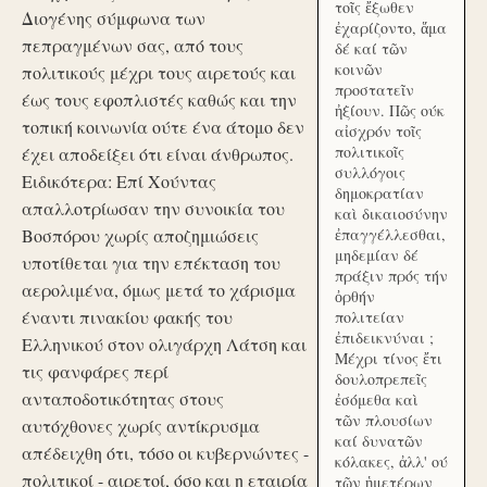
τοῖς ἔξωθεν
Διογένης σύμφωνα των
ἐχαρίζοντο, ἅμα
πεπραγμένων σας, από τους
δέ καί τῶν
κοινῶν
πολιτικούς μέχρι τους αιρετούς και
προστατεῖν
έως τους εφοπλιστές καθώς και την
ἠξίουν. Πῶς ούκ
τοπική κοινωνία ούτε ένα άτομο δεν
αἰσχρόν τοῖς
πολιτικοῖς
έχει αποδείξει ότι είναι άνθρωπος.
συλλόγοις
Ειδικότερα: Επί Χούντας
δημοκρατίαν
απαλλοτρίωσαν την συνοικία του
καὶ δικαιοσύνην
Βοσπόρου χωρίς αποζημιώσεις
ἐπαγγέλλεσθαι,
μηδεμίαν δέ
υποτίθεται για την επέκταση του
πράξιν πρός τήν
αερολιμένα, όμως μετά το χάρισμα
ὀρθήν
έναντι πινακίου φακής του
πολιτείαν
ἐπιδεικνύναι ;
Ελληνικού στον ολιγάρχη Λάτση και
Μέχρι τίνος ἔτι
τις φανφάρες περί
δουλοπρεπεῖς
ανταποδοτικότητας στους
ἐσόμεθα καὶ
τῶν πλουσίων
αυτόχθονες χωρίς αντίκρυσμα
καί δυνατῶν
απέδειχθη ότι, τόσο οι κυβερνώντες -
κόλακες, ἀλλ' ού
πολιτικοί - αιρετοί, όσο και η εταιρία
τῶν ἡμετέρων