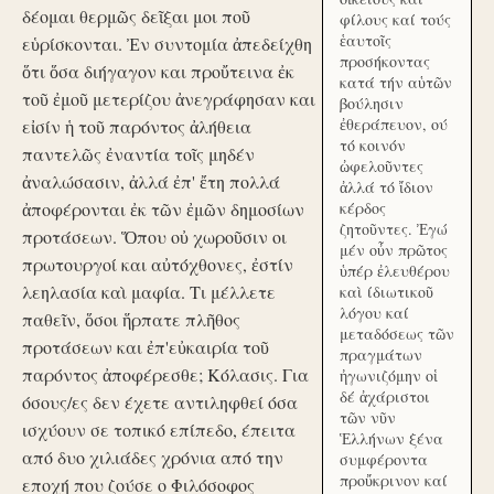
δέομαι θερμῶς δεῖξαι μοι ποῦ
φίλους καί τούς
ἑαυτοῖς
εὑρίσκονται. Ἐν συντομία ἀπεδείχθη
προσήκοντας
ὅτι ὅσα διήγαγον και προὔτεινα ἐκ
κατά τήν αὑτῶν
τοῦ ἐμοῦ μετερίζου ἀνεγράφησαν και
βούλησιν
ἐθεράπευον, ού
εἰσίν ἡ τοῦ παρόντος ἀλήθεια
τό κοινόν
παντελῶς ἐναντία τοῖς μηδέν
ὠφελοῦντες
ἀναλώσασιν, ἀλλά ἐπ' ἔτη πολλά
ἀλλά τό ἴδιον
ἀποφέρονται ἐκ τῶν ἐμῶν δημοσίων
κέρδος
ζητοῦντες. Ἐγώ
προτάσεων. Ὅπου οὐ χωροῦσιν οι
μέν οὖν πρῶτος
πρωτουργοί και αὐτόχθονες, ἐστίν
ὑπέρ ἐλευθέρου
λεηλασία καὶ μαφία. Τι μέλλετε
καὶ ίδιωτικοῦ
λόγου καί
παθεῖν, ὅσοι ἥρπατε πλῆθος
μεταδόσεως τῶν
προτάσεων και ἐπ'εὐκαιρία τοῦ
πραγμάτων
παρόντος ἀποφέρεσθε; Κόλασις. Για
ἠγωνιζόμην οἱ
δέ ἀχάριστοι
όσους/ες δεν έχετε αντιληφθεί όσα
τῶν νῦν
ισχύουν σε τοπικό επίπεδο, έπειτα
Ἑλλήνων ξένα
από δυο χιλιάδες χρόνια από την
συμφέροντα
προὔκρινον καί
εποχή που ζούσε ο Φιλόσοφος