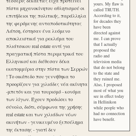
τέσσερις δεκαετίες είχα προτείνει
yours. My flaw is
πίστα μηχανοκίνητου αθλητισμού οι
called TRUTH.
επιτήδειοι της πολιτικής, παράλληλα
According to it,
for decades they
της φερόμενης ανταποδοτικότητας
have been
Λάτση, έστησαν ένα λυόμενο
directed against
αποκλειστικά για ρεκλάμα του
me. I can prove
that I actually
πλιάτσικου real estate αντί για
proposed the
πραγματική πίστα περιμετρικά του
radio and
Ελληνικού και διέθεσαν δέκα
television media
that do not belong
εκατομμύρια στην πίστα των Σερρών
to the state and
! Το οικόπεδο που γεννήθηκα το
they ruined me.
προορίζουν για χιλιάδες νέα ακίνητα
Also, I proposed
most of what you
-μπετόν και για τουρισμό - κονόμα
see in effect today
των λίγων. Έχουν προδώσει το
in Hellinikon
σύνολο, διότι, σύμφωνα της χρήσης
while people who
had no connection
real estate και των χιλιάδων νέων
have benefit.
ακινήτων - γενικευμένο ξεπούλημα
της έκτασης - γιατί δεν