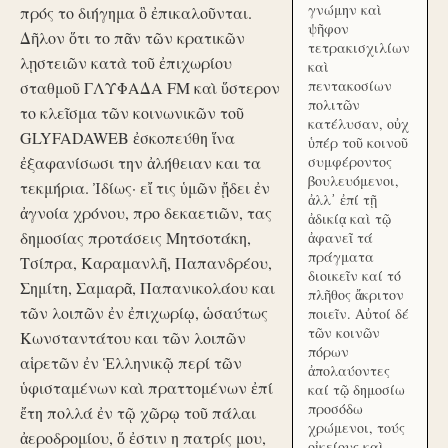
γνώμην καὶ
πρός το διήγημα ὃ ἐπικαλοῦνται.
ψῆφον
Δῆλον ὅτι το πᾶν τῶν κρατικῶν
τετρακισχιλίων
λῃστειῶν κατὰ τοῦ ἐπιχωρίου
καὶ
πεντακοσίων
σταθμοῦ ΓΛΥΦΑΔΑ FM καὶ ὕστερον
πολιτῶν
το κλεῖσμα τῶν κοινωνικῶν τοῦ
κατέλυσαν, οὐχ
GLYFADAWEB ἐσκοπεύθη ἵνα
ὑπέρ τοῦ κοινοῦ
ἐξαφανίσωσι την ἀλήθειαν και τα
συμφέροντος
βουλευόμενοι,
τεκμήρια. Ἰδίως· εἴ τις ὑμῶν ᾔδει ἐν
ἀλλ᾽ ἐπί τῇ
ἀγνοία χρόνου, προ δεκαετιῶν, τας
ἀδικίᾳ καὶ τῷ
δημοσίας προτάσεις Μητσοτάκη,
ἀφανεῖ τά
πράγματα
Τσίπρα, Καραμανλῆ, Παπανδρέου,
διοικεῖν καί τό
Σημίτη, Σαμαρᾶ, Παπανικολάου και
πλῆθος ἄκριτον
τῶν λοιπῶν ἐν ἐπιχωρίῳ, ὡσαύτως
ποιεῖν. Αὐτοί δέ
τῶν κοινῶν
Κωνσταντάτου και τῶν λοιπῶν
πόρων
αἱρετῶν ἐν Ἑλληνικῷ περί τῶν
ἀπολαύοντες
ὑφισταμένων καὶ πραττομένων ἐπί
καί τῷ δημοσίω
προσόδω
ἔτη πολλά ἐν τῷ χῶρῳ τοῦ πάλαι
χρώμενοι, τούς
ἀεροδρομίου, ὅ ἐστιν η πατρίς μου,
οἰκείους καὶ