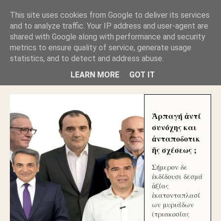
GLYFADAWEB: ΑΝΤΙ ΑΝΤΑΠΟΔΟΣΗΣ ΣΤΟΥΣ
This site uses cookies from Google to deliver its services
ΑΥΤΟΧΘΟΝΕΣ ΜΟΥ ΕΚΛΕΙΣΑΝ ΤΑ ΣΟΣΙΑΛ ΚΑΙ
and to analyze traffic. Your IP address and user-agent are
ΦΙΜΩΣΑΝ ΤΟ SITE. ΟΙ ΧΙΛΙΑΔΕΣ ΜΙΚΡΟΕΠΕΝΔΥΤΕΣ
ΕΠΕΝΔΥΣΑΤΕ ΓΙΑ ΛΕΗΛΑΣΙΑ ΚΑΙ ΕΓΚΛΗΜΑ ?
shared with Google along with performance and security
metrics to ensure quality of service, generate usage
statistics, and to detect and address abuse.
ΓΛΥΦΑΔΑ WEB |ΟΙ ΜΕΓΑΛΟΙ ΚΛΕΠΤΑΙ ΑΠΟ ΤΟ
ΜΙΚΡΟΝ ΑΠΑΓΟΥΣΙ
LEARN MORE
GOT IT
Ἁρπαγή ἀντί
συνόχης και
ἀνταποδοτικ
ῆς σχέσεως ;
Σήμερον δε
ἐκδίδουσι δεσμά
ἀξίας
ἑκατονταπλασί
ων μυριάδων
(τριακοσίας