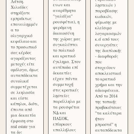
Λάτση.
ενων και
ληστειών )
Χιλιάδες
αναρίθμητα
παραβίασης
στηρίξατε
''γαλάζια''
κωδικών,
εμπράκτως
ρουσφέτια), η
φίμωσης με
επανειλημμέν
φερόμενη
κλείσιμο
α το
δικαιοσύνη
λογαριασμών
ολιγαρχικό
της χώρας μας
κ.ά από τους
κεφάλαιο και
συγκαλύπτει
συνεργάτες
το προσωπικό
το πολιτικό
της διαπλοκής
σας κέρδος
και κρατικό
- διαφθοράς
αγοράζοντας
έγκλημα. Στον
που
μετοχές είτε
αντίποδα επί
στοχεύουν
ομόλογα, όμως
δεκαετίες
αποκλειστικά
αυταπόδεικτα
είχαν πάντα
το κρατικό
συνολικά
συμμετοχή
χρήμα και την
συμμετέχεται
στις κρατικές
αδιαφάνεια.
σε λεηλασία
ληστείες
Από το 2014
και είστε
παράλληλα με
της τοπικής
κάπηλοι, διότι,
τα ρουσφέτια
προβοκάτσιας
έπειτα από
ΝΔ και
''τα καλύτερα
μια δεκαετία
ΠΑΣΟΚ,
ήταν
έμφαση στο
επίορκους
μπροστά'' η
real estate για
υπαλλήλους
αυταπόδεικτα
τα δις