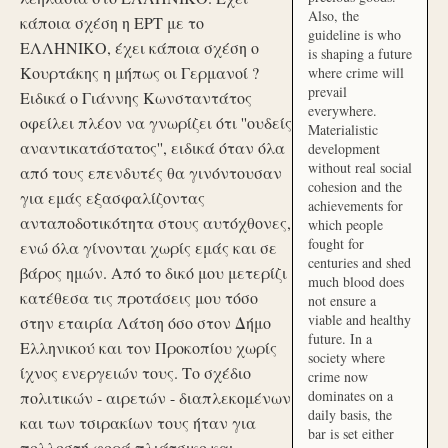
Also, the
κάποια σχέση η ΕΡΤ με το
guideline is who
ΕΛΛΗΝΙΚΟ, έχει κάποια σχέση ο
is shaping a future
Κουρτάκης η μήπως οι Γερμανοί ?
where crime will
prevail
Ειδικά ο Γιάννης Κωνσταντάτος
everywhere.
οφείλει πλέον να γνωρίζει ότι ''ουδείς
Materialistic
αναντικατάστατος'', ειδικά όταν όλα
development
without real social
από τους επενδυτές θα γινόντουσαν
cohesion and the
για εμάς εξασφαλίζοντας
achievements for
ανταποδοτικότητα στους αυτόχθονες,
which people
fought for
ενώ όλα γίνονται χωρίς εμάς και σε
centuries and shed
βάρος ημών. Από το δικό μου μετερίζι
much blood does
κατέθεσα τις προτάσεις μου τόσο
not ensure a
viable and healthy
στην εταιρία Λάτση όσο στον Δήμο
future. In a
Ελληνικού και τον Προκοπίου χωρίς
society where
ίχνος ενεργειών τους. Το σχέδιο
crime now
dominates on a
πολιτικών - αιρετών - διαπλεκομένων
daily basis, the
και των τσιρακίων τους ήταν για
bar is set either
πολλοστή φορά πλιάτσικο και