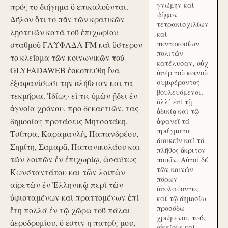
γνώμην καὶ
πρός το διήγημα ὃ ἐπικαλοῦνται.
ψῆφον
Δῆλον ὅτι το πᾶν τῶν κρατικῶν
τετρακισχιλίων
λῃστειῶν κατὰ τοῦ ἐπιχωρίου
καὶ
πεντακοσίων
σταθμοῦ ΓΛΥΦΑΔΑ FM καὶ ὕστερον
πολιτῶν
το κλεῖσμα τῶν κοινωνικῶν τοῦ
κατέλυσαν, οὐχ
GLYFADAWEB ἐσκοπεύθη ἵνα
ὑπέρ τοῦ κοινοῦ
ἐξαφανίσωσι την ἀλήθειαν και τα
συμφέροντος
βουλευόμενοι,
τεκμήρια. Ἰδίως· εἴ τις ὑμῶν ᾔδει ἐν
ἀλλ᾽ ἐπί τῇ
ἀγνοία χρόνου, προ δεκαετιῶν, τας
ἀδικίᾳ καὶ τῷ
δημοσίας προτάσεις Μητσοτάκη,
ἀφανεῖ τά
πράγματα
Τσίπρα, Καραμανλῆ, Παπανδρέου,
διοικεῖν καί τό
Σημίτη, Σαμαρᾶ, Παπανικολάου και
πλῆθος ἄκριτον
τῶν λοιπῶν ἐν ἐπιχωρίῳ, ὡσαύτως
ποιεῖν. Αὐτοί δέ
τῶν κοινῶν
Κωνσταντάτου και τῶν λοιπῶν
πόρων
αἱρετῶν ἐν Ἑλληνικῷ περί τῶν
ἀπολαύοντες
ὑφισταμένων καὶ πραττομένων ἐπί
καί τῷ δημοσίω
προσόδω
ἔτη πολλά ἐν τῷ χῶρῳ τοῦ πάλαι
χρώμενοι, τούς
ἀεροδρομίου, ὅ ἐστιν η πατρίς μου,
οἰκείους καὶ