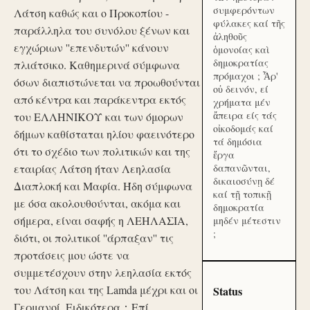
συμφερόντων
Λάτση καθώς και ο Προκοπίου -
φύλακες καί τῆς
παράλληλα του συνόλου ξένων και
ἀληθοῦς
εγχώριων ''επενδυτών'' κάνουν
ὁμονοίας καὶ
δημοκρατίας
πλιάτσικο. Καθημερινά σύμφωνα
πρόμαχοι ; Ἆρ'
όσων διαπιστώνεται να προωθούνται
οὐ δεινόν, εί
από κέντρα και παράκεντρα εκτός
χρήματα μέν
ἄπειρα είς τάς
του ΕΛΛΗΝΙΚΟΥ και των όμορων
οἰκοδομάς καί
δήμων καθίσταται ηλίου φαεινότερο
τά δημόσια
ότι το σχέδιο των πολιτικών και της
ἔργα
εταιρίας Λάτση ήταν Λεηλασία
δαπανῶνται,
δικαιοσύνῃ δέ
Διαπλοκή και Μαφία. Ήδη σύμφωνα
καί τῇ τοπικῇ
με όσα ακολουθούνται, ακόμα και
δημοκρατία
σήμερα, είναι σαφής η ΛΕΗΛΑΣΙΑ,
μηδέν μέτεστιν
;
διότι, οι πολιτικοί ''άρπαξαν'' τις
προτάσεις μου ώστε να
συμμετέσχουν στην λεηλασία εκτός
του Λάτση και της Lamda μέχρι και οι
Status
Γερμανοί. Ειδικότερα：Επί