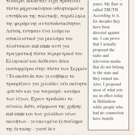
τέσσερις δεκαετίες είχα προτείνει
yours. My flaw is
πίστα μηχανοκίνητου αθλητισμού οι
called TRUTH.
επιτήδειοι της πολιτικής, παράλληλα
According to it,
for decades they
της φερόμενης ανταποδοτικότητας
have been
Λάτση, έστησαν ένα λυόμενο
directed against
αποκλειστικά για ρεκλάμα του
me. I can prove
that I actually
πλιάτσικου real estate αντί για
proposed the
πραγματική πίστα περιμετρικά του
radio and
Ελληνικού και διέθεσαν δέκα
television media
that do not belong
εκατομμύρια στην πίστα των Σερρών
to the state and
! Το οικόπεδο που γεννήθηκα το
they ruined me.
προορίζουν για χιλιάδες νέα ακίνητα
Also, I proposed
most of what you
-μπετόν και για τουρισμό - κονόμα
see in effect today
των λίγων. Έχουν προδώσει το
in Hellinikon
σύνολο, διότι, σύμφωνα της χρήσης
while people who
had no connection
real estate και των χιλιάδων νέων
have benefit.
ακινήτων - γενικευμένο ξεπούλημα
της έκτασης - γιατί δεν