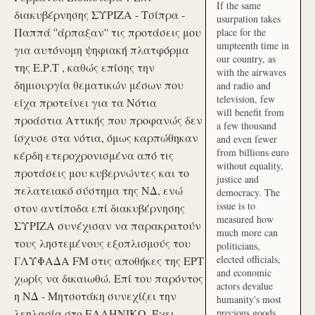
If the same
διακυβέρνησης ΣΥΡΙΖΑ - Τσίπρα -
usurpation takes
Παππά ''άρπαξαν'' τις προτάσεις μου
place for the
umpteenth time in
για αυτόνομη ψηφιακή πλατφόρμα
our country, as
της Ε.Ρ.Τ , καθώς επίσης την
with the airwaves
δημιουργία θεματικών μέσων που
and radio and
television, few
είχα προτείνει για τα Νότια
will benefit from
προάστια Αττικής που προφανώς δεν
a few thousand
ίσχυσε στα νότια, όμως καρπώθηκαν
and even fewer
from billions euro
κέρδη ετεροχρονισμένα από τις
without equality,
προτάσεις μου κυβερνώντες και το
justice and
πελατειακό σύστημα της ΝΔ, ενώ
democracy. The
issue is to
στον αντίποδα επί διακυβέρνησης
measured how
ΣΥΡΙΖΑ συνέχισαν να παρακρατούν
much more can
τους ληστεμένους εξοπλισμούς του
politicians,
elected officials,
ΓΛΥΦΑΔΑ FM στις αποθήκες της ΕΡΤ
and economic
χωρίς να δικαιωθώ. Επί του παρόντος
actors devalue
η ΝΔ - Μητσοτάκη συνεχίζει την
humanity's most
λεηλασία στο ΕΛΛΗΝΙΚΟ. Έχει
precious goods.