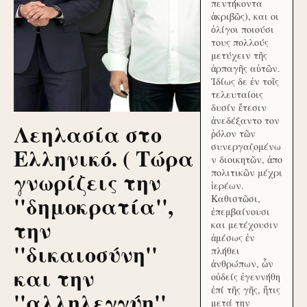
πεντήκοντα
ἀκριβῶς), και οι
ὀλίγοι ποιούσι
τους πολλούς
μετύχειν τῆς
ἁρπαγῆς αὐτῶν.
Ἰδίως δε ἐν τοῖς
τελευταίοις
δυσίν ἔτεσιν
ἀνεδέξαντο τον
Λεηλασία στο
ῥόλον τῶν
συνεργαζομένω
Ελληνικό. ( Τώρα
ν διοικητῶν, ἀπο
γνωρίζεις την
πολιτικῶν μέχρι
ἱερέων.
''δημοκρατία'',
Καθιστῶσι,
ἐπεμβαίνουσι
την
και μετέχουσιν
ἀμέσως ἐν
''δικαιοσύνη''
πλήθει
ἀνθρώπων, ὧν
και την
οὐδείς ἐγεννήθη
ἐπί τῆς γῆς, ἥτις
''αλληλεγγύη''
μετά την