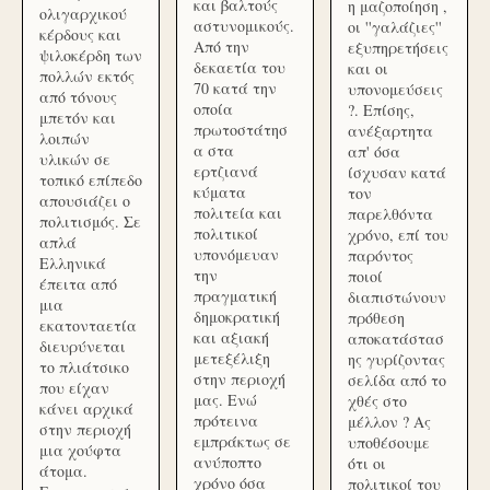
και βαλτούς
η μαζοποίηση ,
ολιγαρχικού
αστυνομικούς.
οι ''γαλάζιες''
κέρδους και
Από την
εξυπηρετήσεις
ψιλοκέρδη των
δεκαετία του
και οι
πολλών εκτός
70 κατά την
υπονομεύσεις
από τόνους
οποία
?. Επίσης,
μπετόν και
πρωτοστάτησ
ανέξαρτητα
λοιπών
α στα
απ' όσα
υλικών σε
ερτζιανά
ίσχυσαν κατά
τοπικό επίπεδο
κύματα
τον
απουσιάζει ο
πολιτεία και
παρελθόντα
πολιτισμός. Σε
πολιτικοί
χρόνο, επί του
απλά
υπονόμευαν
παρόντος
Ελληνικά
την
ποιοί
έπειτα από
πραγματική
διαπιστώνουν
μια
δημοκρατική
πρόθεση
εκατονταετία
και αξιακή
αποκατάστασ
διευρύνεται
μετεξέλιξη
ης γυρίζοντας
το πλιάτσικο
στην περιοχή
σελίδα από το
που είχαν
μας. Ενώ
χθές στο
κάνει αρχικά
πρότεινα
μέλλον ? Ας
στην περιοχή
εμπράκτως σε
υποθέσουμε
μια χούφτα
ανύποπτο
ότι οι
άτομα.
χρόνο όσα
πολιτικοί του