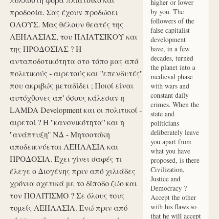
higher or lower
προδοσία. Σας έχουν προδώσει
by you. The
followers of the
ΟΛΟΥΣ. Μας θέλουν θεατές της
false capitalist
ΛΕΗΛΑΣΙΑΣ, του ΠΛΙΑΤΣΙΚΟΥ και
development
της ΠΡΟΔΟΣΙΑΣ ? Η
have, in a few
decades, turned
ανταποδοτικότητα στο τόπο μας από
the planet into a
πολιτικούς - αιρετούς και ''επενδυτές''
medieval phase
που ακριβώς μεταδίδει ; Ποιοί είναι
with wars and
constant daily
αυτόχθονες απ' όσους κάλεσαν η
crimes. When the
LAMDA Development και οι πολιτικοί -
state and
αιρετοί ? Η ''κανονικότητα'' και η
politicians
deliberately leave
''ανάπτυξη'' ΝΔ - Μητσοτάκη
you apart from
αποδεικνύεται ΛΕΗΛΑΣΙΑ και
what you have
ΠΡΟΔΟΣΙΑ. Έχει γίνει σαφές τι
proposed, is there
Civilization,
έλεγε ο Διογένης πριν από χιλιάδες
Justice and
χρόνια σχετικά με το δίποδο ζώο και
Democracy ?
τον ΠΟΛΙΤΙΣΜΟ ? Σε όλους τους
Accept the other
with his flaws so
τομείς ΛΕΗΛΑΣΙΑ. Ενώ πριν από
that he will accept