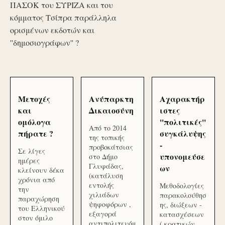
ΠΑΣΟΚ του ΣΥΡΙΖΑ και του
κόμματος Τσίπρα παράλληλα
ορισμένων εκδοτών και
''δημοσιογράφων'' ?
Μετοχές
Ανύπαρκτη
Αχαρακτήρ
και
Δικαιοσύνη
ιστες
ομόλογα
''πολιτικές''
Από το 2014
πήρατε ?
συγκάλυψης
της τοπικής
-
προβοκάτσιας
Σε λίγες
υπονομεύσε
στο Δήμο
ημέρες
Γλυφάδας,
ων
κλείνουν δέκα
(κατάλυση
χρόνια από
εντολής
Μεθοδολογίες
την
χιλιάδων
παρακολούθησ
παραχώρηση
ψηφοφόρων ,
ης, διώξεων -
του Ελληνικού
εξαγορά
κατασχέσεων
στον όμιλο
αντιπολιτευόμ
( κρατικών