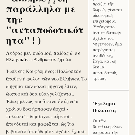
πράξιν τῆς
παράλληλα με
δωρεᾶς γίνεται
την
οἰκοδομική
ἐπιχείρησις.
''ανταποδοτικότ
Ὑπέσχοντο
ἀνταποδοτικήν
ητα'' ! )
σχέσιν τοῖς
γηγενέσιν, ἅμα
παρέχοντες
Άνδρας μεν ουδαμού, παίδας δ’ εν
ἀναθέσεις,
Ελληνικόν. «Άνθρωπον ζητώ.»
ἔργα, και δη
δεσμά
Ἰωάννης Κουρδομένος: Πολλοστόν
παντοδαποῖς
ἔπαθεν ἡ φυλον τῶν νεοἙλλήνων. Το
τρίτοις.
διήγημά των δολία μηχανή ἐστίν,
ὥσπερ καὶ ὅσα εὐαγγελίζονται.
Ἐσκεμμένως προὔτεινα ἐν ἀγνοίᾳ
Ἔγκλημα
χρόνου ὅσα ἥρπασαν ἀρχαί -
Πολιτείας
πολιτικοί - δημάρχοι - αἱρετοί -
Οι τῶν
ἐπενδυταί καὶ μαφιῶται, ὡς ἵνα
διαπλεκομένων
βεβαιοῖτο ὅτι οὐδεμίαν σχέσιν ἔχουσι
ὑπηρέται τήν