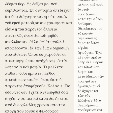
δέομαι θερμῶς δεῖξαι μοι ποῦ
φίλους καί τούς
ἑαυτοῖς
εὑρίσκονται. Ἐν συντομία ἀπεδείχθη
προσήκοντας
ὅτι ὅσα διήγαγον και προὔτεινα ἐκ
κατά τήν αὑτῶν
τοῦ ἐμοῦ μετερίζου ἀνεγράφησαν και
βούλησιν
ἐθεράπευον, ού
εἰσίν ἡ τοῦ παρόντος ἀλήθεια
τό κοινόν
παντελῶς ἐναντία τοῖς μηδέν
ὠφελοῦντες
ἀναλώσασιν, ἀλλά ἐπ' ἔτη πολλά
ἀλλά τό ἴδιον
ἀποφέρονται ἐκ τῶν ἐμῶν δημοσίων
κέρδος
ζητοῦντες. Ἐγώ
προτάσεων. Ὅπου οὐ χωροῦσιν οι
μέν οὖν πρῶτος
πρωτουργοί και αὐτόχθονες, ἐστίν
ὑπέρ ἐλευθέρου
λεηλασία καὶ μαφία. Τι μέλλετε
καὶ ίδιωτικοῦ
λόγου καί
παθεῖν, ὅσοι ἥρπατε πλῆθος
μεταδόσεως τῶν
προτάσεων και ἐπ'εὐκαιρία τοῦ
πραγμάτων
παρόντος ἀποφέρεσθε; Κόλασις. Για
ἠγωνιζόμην οἱ
δέ ἀχάριστοι
όσους/ες δεν έχετε αντιληφθεί όσα
τῶν νῦν
ισχύουν σε τοπικό επίπεδο, έπειτα
Ἑλλήνων ξένα
από δυο χιλιάδες χρόνια από την
συμφέροντα
προὔκρινον καί
εποχή που ζούσε ο Φιλόσοφος