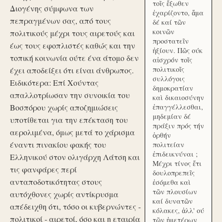
τοῖς ἔξωθεν
Διογένης σύμφωνα των
ἐχαρίζοντο, ἅμα
πεπραγμένων σας, από τους
δέ καί τῶν
κοινῶν
πολιτικούς μέχρι τους αιρετούς και
προστατεῖν
έως τους εφοπλιστές καθώς και την
ἠξίουν. Πῶς ούκ
τοπική κοινωνία ούτε ένα άτομο δεν
αἰσχρόν τοῖς
πολιτικοῖς
έχει αποδείξει ότι είναι άνθρωπος.
συλλόγοις
Ειδικότερα: Επί Χούντας
δημοκρατίαν
απαλλοτρίωσαν την συνοικία του
καὶ δικαιοσύνην
Βοσπόρου χωρίς αποζημιώσεις
ἐπαγγέλλεσθαι,
μηδεμίαν δέ
υποτίθεται για την επέκταση του
πράξιν πρός τήν
αερολιμένα, όμως μετά το χάρισμα
ὀρθήν
έναντι πινακίου φακής του
πολιτείαν
ἐπιδεικνύναι ;
Ελληνικού στον ολιγάρχη Λάτση και
Μέχρι τίνος ἔτι
τις φανφάρες περί
δουλοπρεπεῖς
ανταποδοτικότητας στους
ἐσόμεθα καὶ
τῶν πλουσίων
αυτόχθονες χωρίς αντίκρυσμα
καί δυνατῶν
απέδειχθη ότι, τόσο οι κυβερνώντες -
κόλακες, ἀλλ' ού
πολιτικοί - αιρετοί, όσο και η εταιρία
τῶν ἡμετέρων