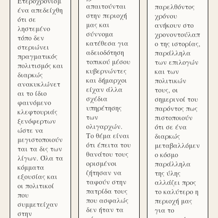
Ετεροχρονισμ
απαιτούνται
παρελθόντος
ένα απεδείχθη
στην περιοχή
χρόνου
ότι σε
μας και
ανήκουν στο
ληστεμένο
σύννομα
χρονοντούλαπ
τόπο δεν
κατέθεσα για
ο της ιστορίας,
στεριώνει
αδειοδότηση
παράλληλα
πραγματικός
τοπικού μέσου
των επιλογών
πολιτισμός και
κυβερνώντες
και των
διαρκώς
και δήμαρχοι
πολιτικών
ανακυκλώνετ
είχαν άλλα
τους, οι
αι το ίδιο
σχέδια
σημερινοί του
φαινόμενο
υπηρέτησης
παρόντος πως
κλεφτουριάς
των
πιστοποιούν
ξενόφερτων
ολιγαρχών.
ότι σε ένα
ώστε να
Το θέμα είναι
διαρκώς
μεγιστοποιούν
ότι έπειτα του
μεταβαλλόμεν
ται τα δις των
θανάτου τους
ο κόσμο
λίγων. Όλα τα
ορισμένοι
παράλληλα
κόμματα
ζήτησαν να
της ύλης
εξουσίας και
ταφούν στην
αλλάζει προς
οι πολιτικοί
πατρίδα τους
το καλύτερο η
που
που ασφαλώς
περιοχή μας
συμμετείχαν
δεν ήταν τα
για το
στην