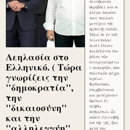
πεντήκοντα
ἀκριβῶς), και οι
ὀλίγοι ποιούσι
τους πολλούς
μετύχειν τῆς
ἁρπαγῆς αὐτῶν.
Ἰδίως δε ἐν τοῖς
τελευταίοις
δυσίν ἔτεσιν
ἀνεδέξαντο τον
Λεηλασία στο
ῥόλον τῶν
συνεργαζομένω
Ελληνικό. ( Τώρα
ν διοικητῶν, ἀπο
γνωρίζεις την
πολιτικῶν μέχρι
ἱερέων.
''δημοκρατία'',
Καθιστῶσι,
ἐπεμβαίνουσι
την
και μετέχουσιν
ἀμέσως ἐν
''δικαιοσύνη''
πλήθει
ἀνθρώπων, ὧν
και την
οὐδείς ἐγεννήθη
ἐπί τῆς γῆς, ἥτις
''αλληλεγγύη''
μετά την