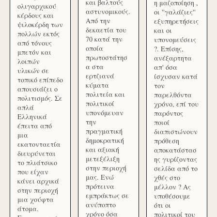
και βαλτούς
η μαζοποίηση ,
ολιγαρχικού
αστυνομικούς.
οι ''γαλάζιες''
κέρδους και
Από την
εξυπηρετήσεις
ψιλοκέρδη των
δεκαετία του
και οι
πολλών εκτός
70 κατά την
υπονομεύσεις
από τόνους
οποία
?. Επίσης,
μπετόν και
πρωτοστάτησ
ανέξαρτητα
λοιπών
α στα
απ' όσα
υλικών σε
ερτζιανά
ίσχυσαν κατά
τοπικό επίπεδο
κύματα
τον
απουσιάζει ο
πολιτεία και
παρελθόντα
πολιτισμός. Σε
πολιτικοί
χρόνο, επί του
απλά
υπονόμευαν
παρόντος
Ελληνικά
την
ποιοί
έπειτα από
πραγματική
διαπιστώνουν
μια
δημοκρατική
πρόθεση
εκατονταετία
και αξιακή
αποκατάστασ
διευρύνεται
μετεξέλιξη
ης γυρίζοντας
το πλιάτσικο
στην περιοχή
σελίδα από το
που είχαν
μας. Ενώ
χθές στο
κάνει αρχικά
πρότεινα
μέλλον ? Ας
στην περιοχή
εμπράκτως σε
υποθέσουμε
μια χούφτα
ανύποπτο
ότι οι
άτομα.
χρόνο όσα
πολιτικοί του