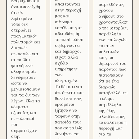
Ετεροχρονισμ
απαιτούνται
παρελθόντος
ένα απεδείχθη
στην περιοχή
χρόνου
ότι σε
μας και
ανήκουν στο
ληστεμένο
σύννομα
χρονοντούλαπ
τόπο δεν
κατέθεσα για
ο της ιστορίας,
στεριώνει
αδειοδότηση
παράλληλα
πραγματικός
τοπικού μέσου
των επιλογών
πολιτισμός και
κυβερνώντες
και των
διαρκώς
και δήμαρχοι
πολιτικών
ανακυκλώνετ
είχαν άλλα
τους, οι
αι το ίδιο
σχέδια
σημερινοί του
φαινόμενο
υπηρέτησης
παρόντος πως
κλεφτουριάς
των
πιστοποιούν
ξενόφερτων
ολιγαρχών.
ότι σε ένα
ώστε να
Το θέμα είναι
διαρκώς
μεγιστοποιούν
ότι έπειτα του
μεταβαλλόμεν
ται τα δις των
θανάτου τους
ο κόσμο
λίγων. Όλα τα
ορισμένοι
παράλληλα
κόμματα
ζήτησαν να
της ύλης
εξουσίας και
ταφούν στην
αλλάζει προς
οι πολιτικοί
πατρίδα τους
το καλύτερο η
που
που ασφαλώς
περιοχή μας
συμμετείχαν
δεν ήταν τα
για το
στην