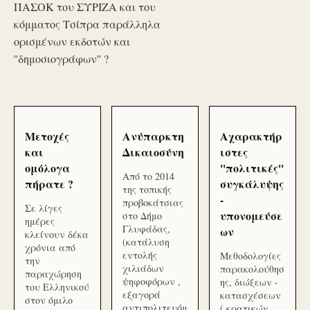
ΠΑΣΟΚ του ΣΥΡΙΖΑ και του
κόμματος Τσίπρα παράλληλα
ορισμένων εκδοτών και
''δημοσιογράφων'' ?
Μετοχές
Ανύπαρκτη
Αχαρακτήρ
και
Δικαιοσύνη
ιστες
ομόλογα
''πολιτικές''
Από το 2014
πήρατε ?
συγκάλυψης
της τοπικής
-
προβοκάτσιας
Σε λίγες
υπονομεύσε
στο Δήμο
ημέρες
Γλυφάδας,
ων
κλείνουν δέκα
(κατάλυση
χρόνια από
εντολής
Μεθοδολογίες
την
χιλιάδων
παρακολούθησ
παραχώρηση
ψηφοφόρων ,
ης, διώξεων -
του Ελληνικού
εξαγορά
κατασχέσεων
στον όμιλο
αντιπολιτευόμ
( κρατικών