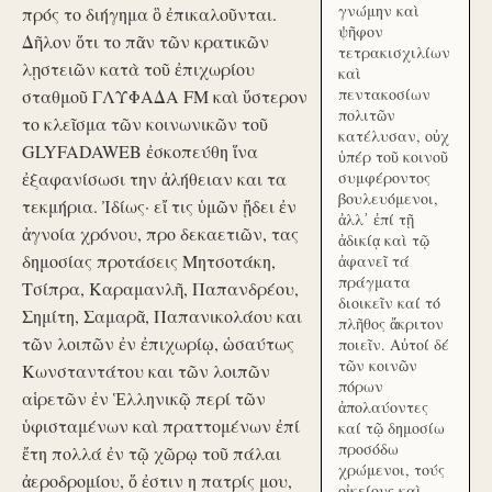
γνώμην καὶ
πρός το διήγημα ὃ ἐπικαλοῦνται.
ψῆφον
Δῆλον ὅτι το πᾶν τῶν κρατικῶν
τετρακισχιλίων
λῃστειῶν κατὰ τοῦ ἐπιχωρίου
καὶ
πεντακοσίων
σταθμοῦ ΓΛΥΦΑΔΑ FM καὶ ὕστερον
πολιτῶν
το κλεῖσμα τῶν κοινωνικῶν τοῦ
κατέλυσαν, οὐχ
GLYFADAWEB ἐσκοπεύθη ἵνα
ὑπέρ τοῦ κοινοῦ
ἐξαφανίσωσι την ἀλήθειαν και τα
συμφέροντος
βουλευόμενοι,
τεκμήρια. Ἰδίως· εἴ τις ὑμῶν ᾔδει ἐν
ἀλλ᾽ ἐπί τῇ
ἀγνοία χρόνου, προ δεκαετιῶν, τας
ἀδικίᾳ καὶ τῷ
δημοσίας προτάσεις Μητσοτάκη,
ἀφανεῖ τά
πράγματα
Τσίπρα, Καραμανλῆ, Παπανδρέου,
διοικεῖν καί τό
Σημίτη, Σαμαρᾶ, Παπανικολάου και
πλῆθος ἄκριτον
τῶν λοιπῶν ἐν ἐπιχωρίῳ, ὡσαύτως
ποιεῖν. Αὐτοί δέ
τῶν κοινῶν
Κωνσταντάτου και τῶν λοιπῶν
πόρων
αἱρετῶν ἐν Ἑλληνικῷ περί τῶν
ἀπολαύοντες
ὑφισταμένων καὶ πραττομένων ἐπί
καί τῷ δημοσίω
προσόδω
ἔτη πολλά ἐν τῷ χῶρῳ τοῦ πάλαι
χρώμενοι, τούς
ἀεροδρομίου, ὅ ἐστιν η πατρίς μου,
οἰκείους καὶ