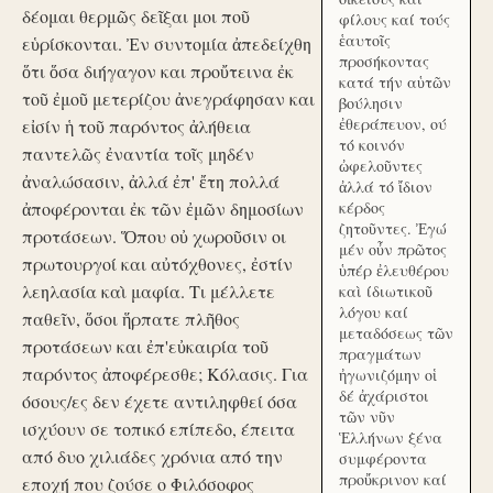
δέομαι θερμῶς δεῖξαι μοι ποῦ
φίλους καί τούς
ἑαυτοῖς
εὑρίσκονται. Ἐν συντομία ἀπεδείχθη
προσήκοντας
ὅτι ὅσα διήγαγον και προὔτεινα ἐκ
κατά τήν αὑτῶν
τοῦ ἐμοῦ μετερίζου ἀνεγράφησαν και
βούλησιν
ἐθεράπευον, ού
εἰσίν ἡ τοῦ παρόντος ἀλήθεια
τό κοινόν
παντελῶς ἐναντία τοῖς μηδέν
ὠφελοῦντες
ἀναλώσασιν, ἀλλά ἐπ' ἔτη πολλά
ἀλλά τό ἴδιον
ἀποφέρονται ἐκ τῶν ἐμῶν δημοσίων
κέρδος
ζητοῦντες. Ἐγώ
προτάσεων. Ὅπου οὐ χωροῦσιν οι
μέν οὖν πρῶτος
πρωτουργοί και αὐτόχθονες, ἐστίν
ὑπέρ ἐλευθέρου
λεηλασία καὶ μαφία. Τι μέλλετε
καὶ ίδιωτικοῦ
λόγου καί
παθεῖν, ὅσοι ἥρπατε πλῆθος
μεταδόσεως τῶν
προτάσεων και ἐπ'εὐκαιρία τοῦ
πραγμάτων
παρόντος ἀποφέρεσθε; Κόλασις. Για
ἠγωνιζόμην οἱ
δέ ἀχάριστοι
όσους/ες δεν έχετε αντιληφθεί όσα
τῶν νῦν
ισχύουν σε τοπικό επίπεδο, έπειτα
Ἑλλήνων ξένα
από δυο χιλιάδες χρόνια από την
συμφέροντα
προὔκρινον καί
εποχή που ζούσε ο Φιλόσοφος