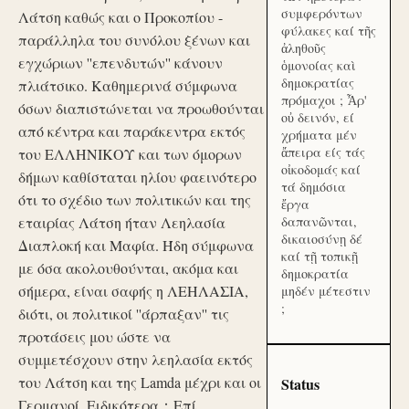
συμφερόντων
Λάτση καθώς και ο Προκοπίου -
φύλακες καί τῆς
παράλληλα του συνόλου ξένων και
ἀληθοῦς
εγχώριων ''επενδυτών'' κάνουν
ὁμονοίας καὶ
δημοκρατίας
πλιάτσικο. Καθημερινά σύμφωνα
πρόμαχοι ; Ἆρ'
όσων διαπιστώνεται να προωθούνται
οὐ δεινόν, εί
από κέντρα και παράκεντρα εκτός
χρήματα μέν
ἄπειρα είς τάς
του ΕΛΛΗΝΙΚΟΥ και των όμορων
οἰκοδομάς καί
δήμων καθίσταται ηλίου φαεινότερο
τά δημόσια
ότι το σχέδιο των πολιτικών και της
ἔργα
εταιρίας Λάτση ήταν Λεηλασία
δαπανῶνται,
δικαιοσύνῃ δέ
Διαπλοκή και Μαφία. Ήδη σύμφωνα
καί τῇ τοπικῇ
με όσα ακολουθούνται, ακόμα και
δημοκρατία
σήμερα, είναι σαφής η ΛΕΗΛΑΣΙΑ,
μηδέν μέτεστιν
;
διότι, οι πολιτικοί ''άρπαξαν'' τις
προτάσεις μου ώστε να
συμμετέσχουν στην λεηλασία εκτός
του Λάτση και της Lamda μέχρι και οι
Status
Γερμανοί. Ειδικότερα：Επί