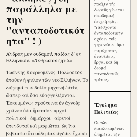
πράξιν τῆς
παράλληλα με
δωρεᾶς γίνεται
την
οἰκοδομική
ἐπιχείρησις.
''ανταποδοτικότ
Ὑπέσχοντο
ἀνταποδοτικήν
ητα'' ! )
σχέσιν τοῖς
γηγενέσιν, ἅμα
παρέχοντες
Άνδρας μεν ουδαμού, παίδας δ’ εν
ἀναθέσεις,
Ελληνικόν. «Άνθρωπον ζητώ.»
ἔργα, και δη
δεσμά
Ἰωάννης Κουρδομένος: Πολλοστόν
παντοδαποῖς
ἔπαθεν ἡ φυλον τῶν νεοἙλλήνων. Το
τρίτοις.
διήγημά των δολία μηχανή ἐστίν,
ὥσπερ καὶ ὅσα εὐαγγελίζονται.
Ἐσκεμμένως προὔτεινα ἐν ἀγνοίᾳ
Ἔγκλημα
χρόνου ὅσα ἥρπασαν ἀρχαί -
Πολιτείας
πολιτικοί - δημάρχοι - αἱρετοί -
Οι τῶν
ἐπενδυταί καὶ μαφιῶται, ὡς ἵνα
διαπλεκομένων
βεβαιοῖτο ὅτι οὐδεμίαν σχέσιν ἔχουσι
ὑπηρέται τήν