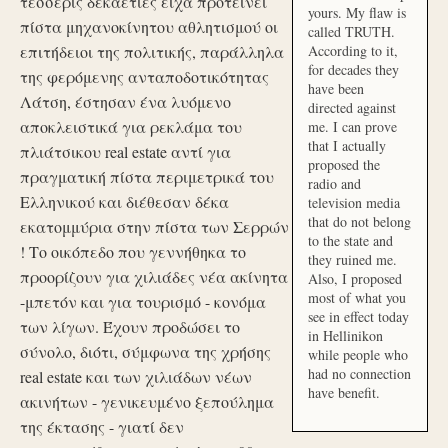
τέσσερις δεκαετίες είχα προτείνει
yours. My flaw is
πίστα μηχανοκίνητου αθλητισμού οι
called TRUTH.
επιτήδειοι της πολιτικής, παράλληλα
According to it,
for decades they
της φερόμενης ανταποδοτικότητας
have been
Λάτση, έστησαν ένα λυόμενο
directed against
αποκλειστικά για ρεκλάμα του
me. I can prove
that I actually
πλιάτσικου real estate αντί για
proposed the
πραγματική πίστα περιμετρικά του
radio and
Ελληνικού και διέθεσαν δέκα
television media
that do not belong
εκατομμύρια στην πίστα των Σερρών
to the state and
! Το οικόπεδο που γεννήθηκα το
they ruined me.
προορίζουν για χιλιάδες νέα ακίνητα
Also, I proposed
most of what you
-μπετόν και για τουρισμό - κονόμα
see in effect today
των λίγων. Έχουν προδώσει το
in Hellinikon
σύνολο, διότι, σύμφωνα της χρήσης
while people who
had no connection
real estate και των χιλιάδων νέων
have benefit.
ακινήτων - γενικευμένο ξεπούλημα
της έκτασης - γιατί δεν