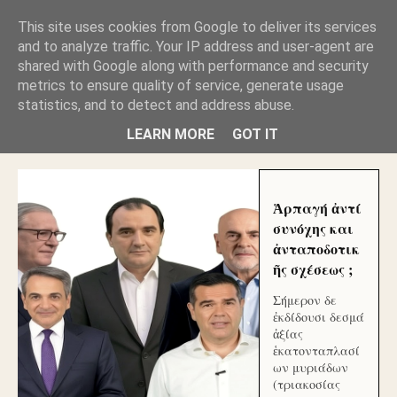
GLYFADAWEB: ΑΝΤΙ ΑΝΤΑΠΟΔΟΣΗΣ ΣΤΟΥΣ
This site uses cookies from Google to deliver its services
ΑΥΤΟΧΘΟΝΕΣ ΜΟΥ ΕΚΛΕΙΣΑΝ ΤΑ ΣΟΣΙΑΛ ΚΑΙ
and to analyze traffic. Your IP address and user-agent are
ΦΙΜΩΣΑΝ ΤΟ SITE. ΟΙ ΧΙΛΙΑΔΕΣ ΜΙΚΡΟΕΠΕΝΔΥΤΕΣ
ΕΠΕΝΔΥΣΑΤΕ ΓΙΑ ΛΕΗΛΑΣΙΑ ΚΑΙ ΕΓΚΛΗΜΑ ?
shared with Google along with performance and security
metrics to ensure quality of service, generate usage
statistics, and to detect and address abuse.
ΓΛΥΦΑΔΑ WEB |ΟΙ ΜΕΓΑΛΟΙ ΚΛΕΠΤΑΙ ΑΠΟ ΤΟ
ΜΙΚΡΟΝ ΑΠΑΓΟΥΣΙ
LEARN MORE
GOT IT
Ἁρπαγή ἀντί
συνόχης και
ἀνταποδοτικ
ῆς σχέσεως ;
Σήμερον δε
ἐκδίδουσι δεσμά
ἀξίας
ἑκατονταπλασί
ων μυριάδων
(τριακοσίας