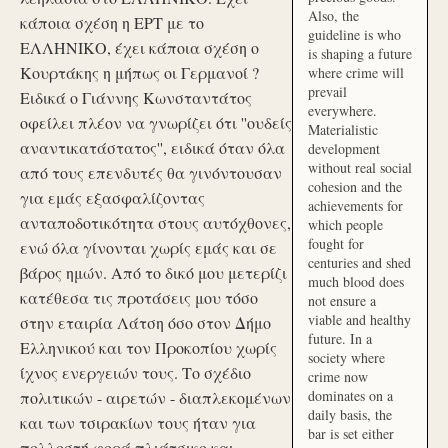
Also, the
κάποια σχέση η ΕΡΤ με το
guideline is who
ΕΛΛΗΝΙΚΟ, έχει κάποια σχέση ο
is shaping a future
Κουρτάκης η μήπως οι Γερμανοί ?
where crime will
prevail
Ειδικά ο Γιάννης Κωνσταντάτος
everywhere.
οφείλει πλέον να γνωρίζει ότι ''ουδείς
Materialistic
αναντικατάστατος'', ειδικά όταν όλα
development
without real social
από τους επενδυτές θα γινόντουσαν
cohesion and the
για εμάς εξασφαλίζοντας
achievements for
ανταποδοτικότητα στους αυτόχθονες,
which people
fought for
ενώ όλα γίνονται χωρίς εμάς και σε
centuries and shed
βάρος ημών. Από το δικό μου μετερίζι
much blood does
κατέθεσα τις προτάσεις μου τόσο
not ensure a
viable and healthy
στην εταιρία Λάτση όσο στον Δήμο
future. In a
Ελληνικού και τον Προκοπίου χωρίς
society where
ίχνος ενεργειών τους. Το σχέδιο
crime now
dominates on a
πολιτικών - αιρετών - διαπλεκομένων
daily basis, the
και των τσιρακίων τους ήταν για
bar is set either
πολλοστή φορά πλιάτσικο και