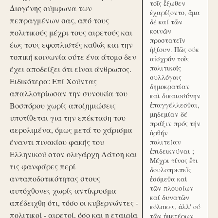
τοῖς ἔξωθεν
Διογένης σύμφωνα των
ἐχαρίζοντο, ἅμα
πεπραγμένων σας, από τους
δέ καί τῶν
κοινῶν
πολιτικούς μέχρι τους αιρετούς και
προστατεῖν
έως τους εφοπλιστές καθώς και την
ἠξίουν. Πῶς ούκ
τοπική κοινωνία ούτε ένα άτομο δεν
αἰσχρόν τοῖς
πολιτικοῖς
έχει αποδείξει ότι είναι άνθρωπος.
συλλόγοις
Ειδικότερα: Επί Χούντας
δημοκρατίαν
απαλλοτρίωσαν την συνοικία του
καὶ δικαιοσύνην
Βοσπόρου χωρίς αποζημιώσεις
ἐπαγγέλλεσθαι,
μηδεμίαν δέ
υποτίθεται για την επέκταση του
πράξιν πρός τήν
αερολιμένα, όμως μετά το χάρισμα
ὀρθήν
έναντι πινακίου φακής του
πολιτείαν
ἐπιδεικνύναι ;
Ελληνικού στον ολιγάρχη Λάτση και
Μέχρι τίνος ἔτι
τις φανφάρες περί
δουλοπρεπεῖς
ανταποδοτικότητας στους
ἐσόμεθα καὶ
τῶν πλουσίων
αυτόχθονες χωρίς αντίκρυσμα
καί δυνατῶν
απέδειχθη ότι, τόσο οι κυβερνώντες -
κόλακες, ἀλλ' ού
πολιτικοί - αιρετοί, όσο και η εταιρία
τῶν ἡμετέρων