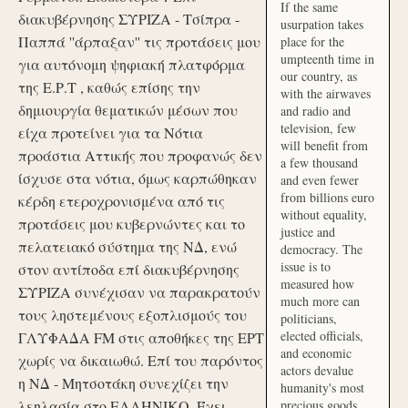
If the same
διακυβέρνησης ΣΥΡΙΖΑ - Τσίπρα -
usurpation takes
Παππά ''άρπαξαν'' τις προτάσεις μου
place for the
umpteenth time in
για αυτόνομη ψηφιακή πλατφόρμα
our country, as
της Ε.Ρ.Τ , καθώς επίσης την
with the airwaves
δημιουργία θεματικών μέσων που
and radio and
television, few
είχα προτείνει για τα Νότια
will benefit from
προάστια Αττικής που προφανώς δεν
a few thousand
ίσχυσε στα νότια, όμως καρπώθηκαν
and even fewer
from billions euro
κέρδη ετεροχρονισμένα από τις
without equality,
προτάσεις μου κυβερνώντες και το
justice and
πελατειακό σύστημα της ΝΔ, ενώ
democracy. The
issue is to
στον αντίποδα επί διακυβέρνησης
measured how
ΣΥΡΙΖΑ συνέχισαν να παρακρατούν
much more can
τους ληστεμένους εξοπλισμούς του
politicians,
elected officials,
ΓΛΥΦΑΔΑ FM στις αποθήκες της ΕΡΤ
and economic
χωρίς να δικαιωθώ. Επί του παρόντος
actors devalue
η ΝΔ - Μητσοτάκη συνεχίζει την
humanity's most
λεηλασία στο ΕΛΛΗΝΙΚΟ. Έχει
precious goods.