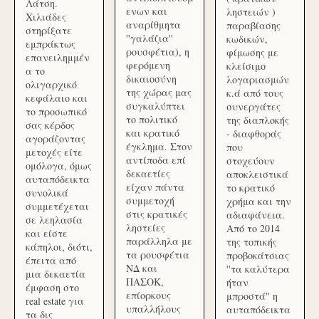
Λάτση.
ενων και
ληστειών )
Χιλιάδες
αναρίθμητα
παραβίασης
στηρίξατε
''γαλάζια''
κωδικών,
εμπράκτως
ρουσφέτια), η
φίμωσης με
επανειλημμέν
φερόμενη
κλείσιμο
α το
δικαιοσύνη
λογαριασμών
ολιγαρχικό
της χώρας μας
κ.ά από τους
κεφάλαιο και
συγκαλύπτει
συνεργάτες
το προσωπικό
το πολιτικό
της διαπλοκής
σας κέρδος
και κρατικό
- διαφθοράς
αγοράζοντας
έγκλημα. Στον
που
μετοχές είτε
αντίποδα επί
στοχεύουν
ομόλογα, όμως
δεκαετίες
αποκλειστικά
αυταπόδεικτα
είχαν πάντα
το κρατικό
συνολικά
συμμετοχή
χρήμα και την
συμμετέχεται
στις κρατικές
αδιαφάνεια.
σε λεηλασία
ληστείες
Από το 2014
και είστε
παράλληλα με
της τοπικής
κάπηλοι, διότι,
τα ρουσφέτια
προβοκάτσιας
έπειτα από
ΝΔ και
''τα καλύτερα
μια δεκαετία
ΠΑΣΟΚ,
ήταν
έμφαση στο
επίορκους
μπροστά'' η
real estate για
υπαλλήλους
αυταπόδεικτα
τα δις