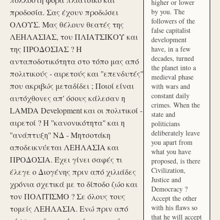
higher or lower
προδοσία. Σας έχουν προδώσει
by you. The
followers of the
ΟΛΟΥΣ. Μας θέλουν θεατές της
false capitalist
ΛΕΗΛΑΣΙΑΣ, του ΠΛΙΑΤΣΙΚΟΥ και
development
της ΠΡΟΔΟΣΙΑΣ ? Η
have, in a few
decades, turned
ανταποδοτικότητα στο τόπο μας από
the planet into a
πολιτικούς - αιρετούς και ''επενδυτές''
medieval phase
που ακριβώς μεταδίδει ; Ποιοί είναι
with wars and
constant daily
αυτόχθονες απ' όσους κάλεσαν η
crimes. When the
LAMDA Development και οι πολιτικοί -
state and
αιρετοί ? Η ''κανονικότητα'' και η
politicians
deliberately leave
''ανάπτυξη'' ΝΔ - Μητσοτάκη
you apart from
αποδεικνύεται ΛΕΗΛΑΣΙΑ και
what you have
ΠΡΟΔΟΣΙΑ. Έχει γίνει σαφές τι
proposed, is there
Civilization,
έλεγε ο Διογένης πριν από χιλιάδες
Justice and
χρόνια σχετικά με το δίποδο ζώο και
Democracy ?
τον ΠΟΛΙΤΙΣΜΟ ? Σε όλους τους
Accept the other
with his flaws so
τομείς ΛΕΗΛΑΣΙΑ. Ενώ πριν από
that he will accept