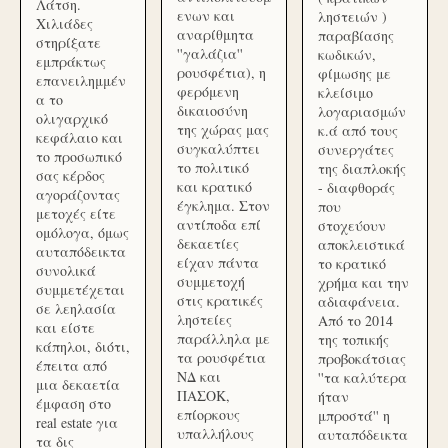
Λάτση.
ενων και
ληστειών )
Χιλιάδες
αναρίθμητα
παραβίασης
στηρίξατε
''γαλάζια''
κωδικών,
εμπράκτως
ρουσφέτια), η
φίμωσης με
επανειλημμέν
φερόμενη
κλείσιμο
α το
δικαιοσύνη
λογαριασμών
ολιγαρχικό
της χώρας μας
κ.ά από τους
κεφάλαιο και
συγκαλύπτει
συνεργάτες
το προσωπικό
το πολιτικό
της διαπλοκής
σας κέρδος
και κρατικό
- διαφθοράς
αγοράζοντας
έγκλημα. Στον
που
μετοχές είτε
αντίποδα επί
στοχεύουν
ομόλογα, όμως
δεκαετίες
αποκλειστικά
αυταπόδεικτα
είχαν πάντα
το κρατικό
συνολικά
συμμετοχή
χρήμα και την
συμμετέχεται
στις κρατικές
αδιαφάνεια.
σε λεηλασία
ληστείες
Από το 2014
και είστε
παράλληλα με
της τοπικής
κάπηλοι, διότι,
τα ρουσφέτια
προβοκάτσιας
έπειτα από
ΝΔ και
''τα καλύτερα
μια δεκαετία
ΠΑΣΟΚ,
ήταν
έμφαση στο
επίορκους
μπροστά'' η
real estate για
υπαλλήλους
αυταπόδεικτα
τα δις