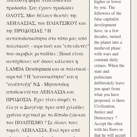
higher or lower
προδοσία. Σας έχουν προδώσει
by you. The
followers of the
ΟΛΟΥΣ. Μας θέλουν θεατές της
false capitalist
ΛΕΗΛΑΣΙΑΣ, του ΠΛΙΑΤΣΙΚΟΥ και
development
της ΠΡΟΔΟΣΙΑΣ ? Η
have, in a few
decades, turned
ανταποδοτικότητα στο τόπο μας από
the planet into a
πολιτικούς - αιρετούς και ''επενδυτές''
medieval phase
που ακριβώς μεταδίδει ; Ποιοί είναι
with wars and
constant daily
αυτόχθονες απ' όσους κάλεσαν η
crimes. When the
LAMDA Development και οι πολιτικοί -
state and
αιρετοί ? Η ''κανονικότητα'' και η
politicians
deliberately leave
''ανάπτυξη'' ΝΔ - Μητσοτάκη
you apart from
αποδεικνύεται ΛΕΗΛΑΣΙΑ και
what you have
ΠΡΟΔΟΣΙΑ. Έχει γίνει σαφές τι
proposed, is there
Civilization,
έλεγε ο Διογένης πριν από χιλιάδες
Justice and
χρόνια σχετικά με το δίποδο ζώο και
Democracy ?
τον ΠΟΛΙΤΙΣΜΟ ? Σε όλους τους
Accept the other
with his flaws so
τομείς ΛΕΗΛΑΣΙΑ. Ενώ πριν από
that he will accept