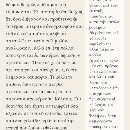
δέομαι θερμῶς δεῖξαι μοι ποῦ
φίλους καί τούς
ἑαυτοῖς
εὑρίσκονται. Ἐν συντομία ἀπεδείχθη
προσήκοντας
ὅτι ὅσα διήγαγον και προὔτεινα ἐκ
κατά τήν αὑτῶν
τοῦ ἐμοῦ μετερίζου ἀνεγράφησαν και
βούλησιν
ἐθεράπευον, ού
εἰσίν ἡ τοῦ παρόντος ἀλήθεια
τό κοινόν
παντελῶς ἐναντία τοῖς μηδέν
ὠφελοῦντες
ἀναλώσασιν, ἀλλά ἐπ' ἔτη πολλά
ἀλλά τό ἴδιον
ἀποφέρονται ἐκ τῶν ἐμῶν δημοσίων
κέρδος
ζητοῦντες. Ἐγώ
προτάσεων. Ὅπου οὐ χωροῦσιν οι
μέν οὖν πρῶτος
πρωτουργοί και αὐτόχθονες, ἐστίν
ὑπέρ ἐλευθέρου
λεηλασία καὶ μαφία. Τι μέλλετε
καὶ ίδιωτικοῦ
λόγου καί
παθεῖν, ὅσοι ἥρπατε πλῆθος
μεταδόσεως τῶν
προτάσεων και ἐπ'εὐκαιρία τοῦ
πραγμάτων
παρόντος ἀποφέρεσθε; Κόλασις. Για
ἠγωνιζόμην οἱ
δέ ἀχάριστοι
όσους/ες δεν έχετε αντιληφθεί όσα
τῶν νῦν
ισχύουν σε τοπικό επίπεδο, έπειτα
Ἑλλήνων ξένα
από δυο χιλιάδες χρόνια από την
συμφέροντα
προὔκρινον καί
εποχή που ζούσε ο Φιλόσοφος