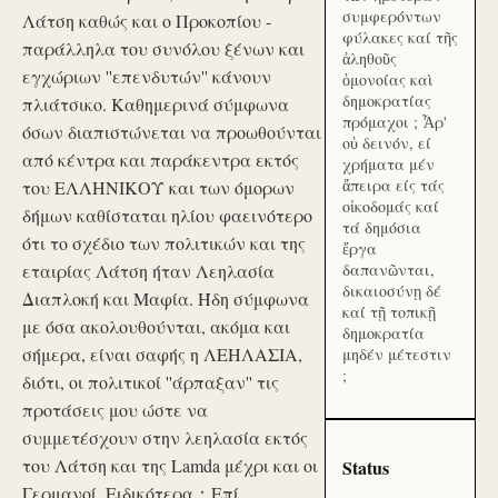
συμφερόντων
Λάτση καθώς και ο Προκοπίου -
φύλακες καί τῆς
παράλληλα του συνόλου ξένων και
ἀληθοῦς
εγχώριων ''επενδυτών'' κάνουν
ὁμονοίας καὶ
δημοκρατίας
πλιάτσικο. Καθημερινά σύμφωνα
πρόμαχοι ; Ἆρ'
όσων διαπιστώνεται να προωθούνται
οὐ δεινόν, εί
από κέντρα και παράκεντρα εκτός
χρήματα μέν
ἄπειρα είς τάς
του ΕΛΛΗΝΙΚΟΥ και των όμορων
οἰκοδομάς καί
δήμων καθίσταται ηλίου φαεινότερο
τά δημόσια
ότι το σχέδιο των πολιτικών και της
ἔργα
εταιρίας Λάτση ήταν Λεηλασία
δαπανῶνται,
δικαιοσύνῃ δέ
Διαπλοκή και Μαφία. Ήδη σύμφωνα
καί τῇ τοπικῇ
με όσα ακολουθούνται, ακόμα και
δημοκρατία
σήμερα, είναι σαφής η ΛΕΗΛΑΣΙΑ,
μηδέν μέτεστιν
;
διότι, οι πολιτικοί ''άρπαξαν'' τις
προτάσεις μου ώστε να
συμμετέσχουν στην λεηλασία εκτός
του Λάτση και της Lamda μέχρι και οι
Status
Γερμανοί. Ειδικότερα：Επί