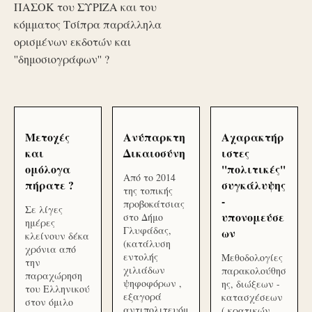
ΠΑΣΟΚ του ΣΥΡΙΖΑ και του
κόμματος Τσίπρα παράλληλα
ορισμένων εκδοτών και
''δημοσιογράφων'' ?
Μετοχές
Ανύπαρκτη
Αχαρακτήρ
και
Δικαιοσύνη
ιστες
ομόλογα
''πολιτικές''
Από το 2014
πήρατε ?
συγκάλυψης
της τοπικής
-
προβοκάτσιας
Σε λίγες
υπονομεύσε
στο Δήμο
ημέρες
Γλυφάδας,
ων
κλείνουν δέκα
(κατάλυση
χρόνια από
εντολής
Μεθοδολογίες
την
χιλιάδων
παρακολούθησ
παραχώρηση
ψηφοφόρων ,
ης, διώξεων -
του Ελληνικού
εξαγορά
κατασχέσεων
στον όμιλο
αντιπολιτευόμ
( κρατικών