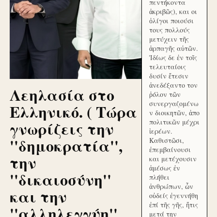
πεντήκοντα
ἀκριβῶς), και οι
ὀλίγοι ποιούσι
τους πολλούς
μετύχειν τῆς
ἁρπαγῆς αὐτῶν.
Ἰδίως δε ἐν τοῖς
τελευταίοις
δυσίν ἔτεσιν
ἀνεδέξαντο τον
Λεηλασία στο
ῥόλον τῶν
συνεργαζομένω
Ελληνικό. ( Τώρα
ν διοικητῶν, ἀπο
γνωρίζεις την
πολιτικῶν μέχρι
ἱερέων.
''δημοκρατία'',
Καθιστῶσι,
ἐπεμβαίνουσι
την
και μετέχουσιν
ἀμέσως ἐν
''δικαιοσύνη''
πλήθει
ἀνθρώπων, ὧν
και την
οὐδείς ἐγεννήθη
ἐπί τῆς γῆς, ἥτις
''αλληλεγγύη''
μετά την