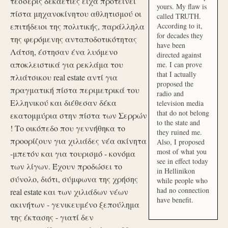
τέσσερις δεκαετίες είχα προτείνει
yours. My flaw is
πίστα μηχανοκίνητου αθλητισμού οι
called TRUTH.
επιτήδειοι της πολιτικής, παράλληλα
According to it,
for decades they
της φερόμενης ανταποδοτικότητας
have been
Λάτση, έστησαν ένα λυόμενο
directed against
αποκλειστικά για ρεκλάμα του
me. I can prove
that I actually
πλιάτσικου real estate αντί για
proposed the
πραγματική πίστα περιμετρικά του
radio and
Ελληνικού και διέθεσαν δέκα
television media
that do not belong
εκατομμύρια στην πίστα των Σερρών
to the state and
! Το οικόπεδο που γεννήθηκα το
they ruined me.
προορίζουν για χιλιάδες νέα ακίνητα
Also, I proposed
most of what you
-μπετόν και για τουρισμό - κονόμα
see in effect today
των λίγων. Έχουν προδώσει το
in Hellinikon
σύνολο, διότι, σύμφωνα της χρήσης
while people who
had no connection
real estate και των χιλιάδων νέων
have benefit.
ακινήτων - γενικευμένο ξεπούλημα
της έκτασης - γιατί δεν