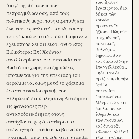
τοῖς ἔξωθεν
Διογένης σύμφωνα των
ἐχαρίζοντο, ἅμα
πεπραγμένων σας, από τους
δέ καί τῶν
κοινῶν
πολιτικούς μέχρι τους αιρετούς και
προστατεῖν
έως τους εφοπλιστές καθώς και την
ἠξίουν. Πῶς ούκ
τοπική κοινωνία ούτε ένα άτομο δεν
αἰσχρόν τοῖς
πολιτικοῖς
έχει αποδείξει ότι είναι άνθρωπος.
συλλόγοις
Ειδικότερα: Επί Χούντας
δημοκρατίαν
απαλλοτρίωσαν την συνοικία του
καὶ δικαιοσύνην
Βοσπόρου χωρίς αποζημιώσεις
ἐπαγγέλλεσθαι,
μηδεμίαν δέ
υποτίθεται για την επέκταση του
πράξιν πρός τήν
αερολιμένα, όμως μετά το χάρισμα
ὀρθήν
έναντι πινακίου φακής του
πολιτείαν
ἐπιδεικνύναι ;
Ελληνικού στον ολιγάρχη Λάτση και
Μέχρι τίνος ἔτι
τις φανφάρες περί
δουλοπρεπεῖς
ανταποδοτικότητας στους
ἐσόμεθα καὶ
τῶν πλουσίων
αυτόχθονες χωρίς αντίκρυσμα
καί δυνατῶν
απέδειχθη ότι, τόσο οι κυβερνώντες -
κόλακες, ἀλλ' ού
πολιτικοί - αιρετοί, όσο και η εταιρία
τῶν ἡμετέρων