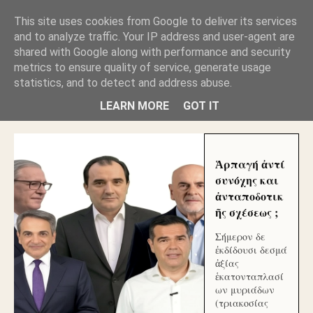
GLYFADAWEB: ΑΝΤΙ ΑΝΤΑΠΟΔΟΣΗΣ ΣΤΟΥΣ
This site uses cookies from Google to deliver its services
ΑΥΤΟΧΘΟΝΕΣ ΜΟΥ ΕΚΛΕΙΣΑΝ ΤΑ ΣΟΣΙΑΛ ΚΑΙ
and to analyze traffic. Your IP address and user-agent are
ΦΙΜΩΣΑΝ ΤΟ SITE. ΟΙ ΧΙΛΙΑΔΕΣ ΜΙΚΡΟΕΠΕΝΔΥΤΕΣ
ΕΠΕΝΔΥΣΑΤΕ ΓΙΑ ΛΕΗΛΑΣΙΑ ΚΑΙ ΕΓΚΛΗΜΑ ?
shared with Google along with performance and security
metrics to ensure quality of service, generate usage
statistics, and to detect and address abuse.
ΓΛΥΦΑΔΑ WEB |ΟΙ ΜΕΓΑΛΟΙ ΚΛΕΠΤΑΙ ΑΠΟ ΤΟ
ΜΙΚΡΟΝ ΑΠΑΓΟΥΣΙ
LEARN MORE
GOT IT
Ἁρπαγή ἀντί
συνόχης και
ἀνταποδοτικ
ῆς σχέσεως ;
Σήμερον δε
ἐκδίδουσι δεσμά
ἀξίας
ἑκατονταπλασί
ων μυριάδων
(τριακοσίας