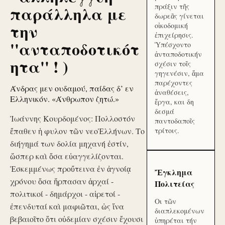
πράξιν τῆς
παράλληλα με
δωρεᾶς γίνεται
την
οἰκοδομική
ἐπιχείρησις.
''ανταποδοτικότ
Ὑπέσχοντο
ἀνταποδοτικήν
ητα'' ! )
σχέσιν τοῖς
γηγενέσιν, ἅμα
παρέχοντες
Άνδρας μεν ουδαμού, παίδας δ’ εν
ἀναθέσεις,
Ελληνικόν. «Άνθρωπον ζητώ.»
ἔργα, και δη
δεσμά
Ἰωάννης Κουρδομένος: Πολλοστόν
παντοδαποῖς
ἔπαθεν ἡ φυλον τῶν νεοἙλλήνων. Το
τρίτοις.
διήγημά των δολία μηχανή ἐστίν,
ὥσπερ καὶ ὅσα εὐαγγελίζονται.
Ἐσκεμμένως προὔτεινα ἐν ἀγνοίᾳ
Ἔγκλημα
χρόνου ὅσα ἥρπασαν ἀρχαί -
Πολιτείας
πολιτικοί - δημάρχοι - αἱρετοί -
Οι τῶν
ἐπενδυταί καὶ μαφιῶται, ὡς ἵνα
διαπλεκομένων
βεβαιοῖτο ὅτι οὐδεμίαν σχέσιν ἔχουσι
ὑπηρέται τήν