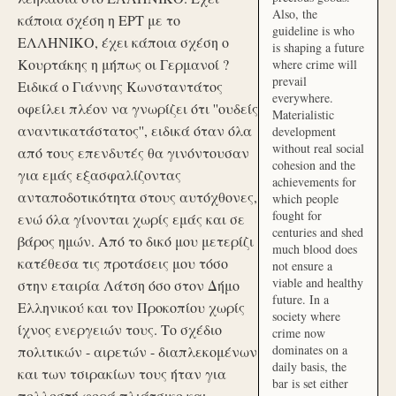
Also, the
κάποια σχέση η ΕΡΤ με το
guideline is who
ΕΛΛΗΝΙΚΟ, έχει κάποια σχέση ο
is shaping a future
Κουρτάκης η μήπως οι Γερμανοί ?
where crime will
prevail
Ειδικά ο Γιάννης Κωνσταντάτος
everywhere.
οφείλει πλέον να γνωρίζει ότι ''ουδείς
Materialistic
αναντικατάστατος'', ειδικά όταν όλα
development
without real social
από τους επενδυτές θα γινόντουσαν
cohesion and the
για εμάς εξασφαλίζοντας
achievements for
ανταποδοτικότητα στους αυτόχθονες,
which people
fought for
ενώ όλα γίνονται χωρίς εμάς και σε
centuries and shed
βάρος ημών. Από το δικό μου μετερίζι
much blood does
κατέθεσα τις προτάσεις μου τόσο
not ensure a
viable and healthy
στην εταιρία Λάτση όσο στον Δήμο
future. In a
Ελληνικού και τον Προκοπίου χωρίς
society where
ίχνος ενεργειών τους. Το σχέδιο
crime now
dominates on a
πολιτικών - αιρετών - διαπλεκομένων
daily basis, the
και των τσιρακίων τους ήταν για
bar is set either
πολλοστή φορά πλιάτσικο και