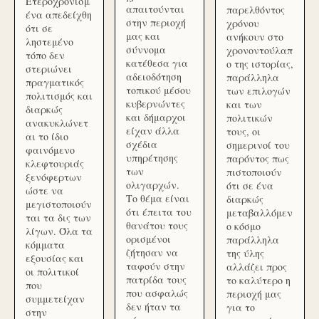
Ετεροχρονισμ
απαιτούνται
παρελθόντος
ένα απεδείχθη
στην περιοχή
χρόνου
ότι σε
μας και
ανήκουν στο
ληστεμένο
σύννομα
χρονοντούλαπ
τόπο δεν
κατέθεσα για
ο της ιστορίας,
στεριώνει
αδειοδότηση
παράλληλα
πραγματικός
τοπικού μέσου
των επιλογών
πολιτισμός και
κυβερνώντες
και των
διαρκώς
και δήμαρχοι
πολιτικών
ανακυκλώνετ
είχαν άλλα
τους, οι
αι το ίδιο
σχέδια
σημερινοί του
φαινόμενο
υπηρέτησης
παρόντος πως
κλεφτουριάς
των
πιστοποιούν
ξενόφερτων
ολιγαρχών.
ότι σε ένα
ώστε να
Το θέμα είναι
διαρκώς
μεγιστοποιούν
ότι έπειτα του
μεταβαλλόμεν
ται τα δις των
θανάτου τους
ο κόσμο
λίγων. Όλα τα
ορισμένοι
παράλληλα
κόμματα
ζήτησαν να
της ύλης
εξουσίας και
ταφούν στην
αλλάζει προς
οι πολιτικοί
πατρίδα τους
το καλύτερο η
που
που ασφαλώς
περιοχή μας
συμμετείχαν
δεν ήταν τα
για το
στην