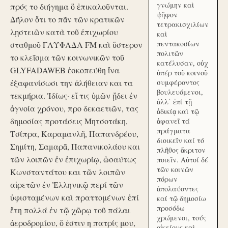
γνώμην καὶ
πρός το διήγημα ὃ ἐπικαλοῦνται.
ψῆφον
Δῆλον ὅτι το πᾶν τῶν κρατικῶν
τετρακισχιλίων
λῃστειῶν κατὰ τοῦ ἐπιχωρίου
καὶ
πεντακοσίων
σταθμοῦ ΓΛΥΦΑΔΑ FM καὶ ὕστερον
πολιτῶν
το κλεῖσμα τῶν κοινωνικῶν τοῦ
κατέλυσαν, οὐχ
GLYFADAWEB ἐσκοπεύθη ἵνα
ὑπέρ τοῦ κοινοῦ
ἐξαφανίσωσι την ἀλήθειαν και τα
συμφέροντος
βουλευόμενοι,
τεκμήρια. Ἰδίως· εἴ τις ὑμῶν ᾔδει ἐν
ἀλλ᾽ ἐπί τῇ
ἀγνοία χρόνου, προ δεκαετιῶν, τας
ἀδικίᾳ καὶ τῷ
δημοσίας προτάσεις Μητσοτάκη,
ἀφανεῖ τά
πράγματα
Τσίπρα, Καραμανλῆ, Παπανδρέου,
διοικεῖν καί τό
Σημίτη, Σαμαρᾶ, Παπανικολάου και
πλῆθος ἄκριτον
τῶν λοιπῶν ἐν ἐπιχωρίῳ, ὡσαύτως
ποιεῖν. Αὐτοί δέ
τῶν κοινῶν
Κωνσταντάτου και τῶν λοιπῶν
πόρων
αἱρετῶν ἐν Ἑλληνικῷ περί τῶν
ἀπολαύοντες
ὑφισταμένων καὶ πραττομένων ἐπί
καί τῷ δημοσίω
προσόδω
ἔτη πολλά ἐν τῷ χῶρῳ τοῦ πάλαι
χρώμενοι, τούς
ἀεροδρομίου, ὅ ἐστιν η πατρίς μου,
οἰκείους καὶ