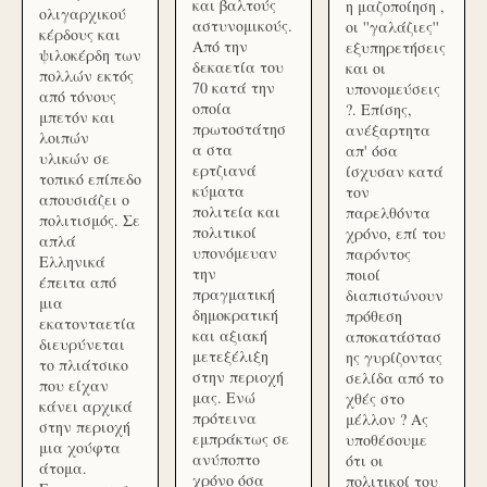
και βαλτούς
η μαζοποίηση ,
ολιγαρχικού
αστυνομικούς.
οι ''γαλάζιες''
κέρδους και
Από την
εξυπηρετήσεις
ψιλοκέρδη των
δεκαετία του
και οι
πολλών εκτός
70 κατά την
υπονομεύσεις
από τόνους
οποία
?. Επίσης,
μπετόν και
πρωτοστάτησ
ανέξαρτητα
λοιπών
α στα
απ' όσα
υλικών σε
ερτζιανά
ίσχυσαν κατά
τοπικό επίπεδο
κύματα
τον
απουσιάζει ο
πολιτεία και
παρελθόντα
πολιτισμός. Σε
πολιτικοί
χρόνο, επί του
απλά
υπονόμευαν
παρόντος
Ελληνικά
την
ποιοί
έπειτα από
πραγματική
διαπιστώνουν
μια
δημοκρατική
πρόθεση
εκατονταετία
και αξιακή
αποκατάστασ
διευρύνεται
μετεξέλιξη
ης γυρίζοντας
το πλιάτσικο
στην περιοχή
σελίδα από το
που είχαν
μας. Ενώ
χθές στο
κάνει αρχικά
πρότεινα
μέλλον ? Ας
στην περιοχή
εμπράκτως σε
υποθέσουμε
μια χούφτα
ανύποπτο
ότι οι
άτομα.
χρόνο όσα
πολιτικοί του