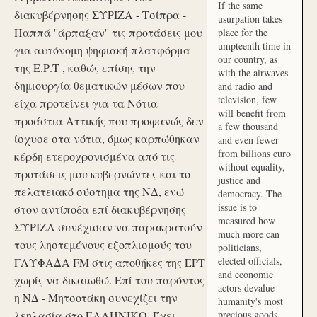
If the same
διακυβέρνησης ΣΥΡΙΖΑ - Τσίπρα -
usurpation takes
Παππά ''άρπαξαν'' τις προτάσεις μου
place for the
umpteenth time in
για αυτόνομη ψηφιακή πλατφόρμα
our country, as
της Ε.Ρ.Τ , καθώς επίσης την
with the airwaves
δημιουργία θεματικών μέσων που
and radio and
television, few
είχα προτείνει για τα Νότια
will benefit from
προάστια Αττικής που προφανώς δεν
a few thousand
ίσχυσε στα νότια, όμως καρπώθηκαν
and even fewer
from billions euro
κέρδη ετεροχρονισμένα από τις
without equality,
προτάσεις μου κυβερνώντες και το
justice and
πελατειακό σύστημα της ΝΔ, ενώ
democracy. The
issue is to
στον αντίποδα επί διακυβέρνησης
measured how
ΣΥΡΙΖΑ συνέχισαν να παρακρατούν
much more can
τους ληστεμένους εξοπλισμούς του
politicians,
elected officials,
ΓΛΥΦΑΔΑ FM στις αποθήκες της ΕΡΤ
and economic
χωρίς να δικαιωθώ. Επί του παρόντος
actors devalue
η ΝΔ - Μητσοτάκη συνεχίζει την
humanity's most
λεηλασία στο ΕΛΛΗΝΙΚΟ. Έχει
precious goods.