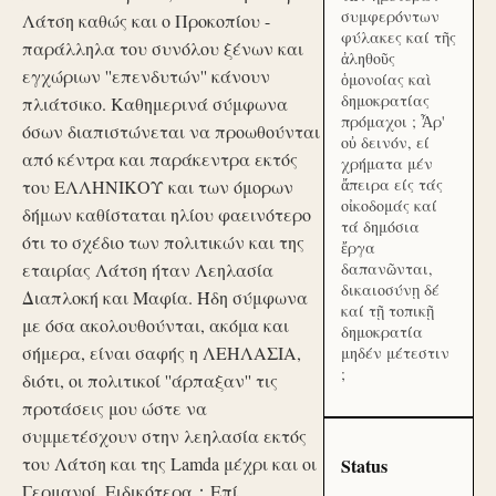
συμφερόντων
Λάτση καθώς και ο Προκοπίου -
φύλακες καί τῆς
παράλληλα του συνόλου ξένων και
ἀληθοῦς
εγχώριων ''επενδυτών'' κάνουν
ὁμονοίας καὶ
δημοκρατίας
πλιάτσικο. Καθημερινά σύμφωνα
πρόμαχοι ; Ἆρ'
όσων διαπιστώνεται να προωθούνται
οὐ δεινόν, εί
από κέντρα και παράκεντρα εκτός
χρήματα μέν
ἄπειρα είς τάς
του ΕΛΛΗΝΙΚΟΥ και των όμορων
οἰκοδομάς καί
δήμων καθίσταται ηλίου φαεινότερο
τά δημόσια
ότι το σχέδιο των πολιτικών και της
ἔργα
εταιρίας Λάτση ήταν Λεηλασία
δαπανῶνται,
δικαιοσύνῃ δέ
Διαπλοκή και Μαφία. Ήδη σύμφωνα
καί τῇ τοπικῇ
με όσα ακολουθούνται, ακόμα και
δημοκρατία
σήμερα, είναι σαφής η ΛΕΗΛΑΣΙΑ,
μηδέν μέτεστιν
;
διότι, οι πολιτικοί ''άρπαξαν'' τις
προτάσεις μου ώστε να
συμμετέσχουν στην λεηλασία εκτός
του Λάτση και της Lamda μέχρι και οι
Status
Γερμανοί. Ειδικότερα：Επί