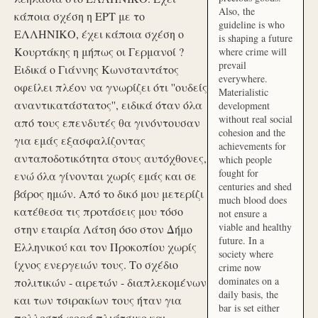
Also, the
κάποια σχέση η ΕΡΤ με το
guideline is who
ΕΛΛΗΝΙΚΟ, έχει κάποια σχέση ο
is shaping a future
Κουρτάκης η μήπως οι Γερμανοί ?
where crime will
prevail
Ειδικά ο Γιάννης Κωνσταντάτος
everywhere.
οφείλει πλέον να γνωρίζει ότι ''ουδείς
Materialistic
αναντικατάστατος'', ειδικά όταν όλα
development
without real social
από τους επενδυτές θα γινόντουσαν
cohesion and the
για εμάς εξασφαλίζοντας
achievements for
ανταποδοτικότητα στους αυτόχθονες,
which people
fought for
ενώ όλα γίνονται χωρίς εμάς και σε
centuries and shed
βάρος ημών. Από το δικό μου μετερίζι
much blood does
κατέθεσα τις προτάσεις μου τόσο
not ensure a
viable and healthy
στην εταιρία Λάτση όσο στον Δήμο
future. In a
Ελληνικού και τον Προκοπίου χωρίς
society where
ίχνος ενεργειών τους. Το σχέδιο
crime now
dominates on a
πολιτικών - αιρετών - διαπλεκομένων
daily basis, the
και των τσιρακίων τους ήταν για
bar is set either
πολλοστή φορά πλιάτσικο και