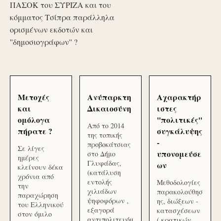
ΠΑΣΟΚ του ΣΥΡΙΖΑ και του
κόμματος Τσίπρα παράλληλα
ορισμένων εκδοτών και
''δημοσιογράφων'' ?
Μετοχές
Ανύπαρκτη
Αχαρακτήρ
και
Δικαιοσύνη
ιστες
ομόλογα
''πολιτικές''
Από το 2014
πήρατε ?
συγκάλυψης
της τοπικής
-
προβοκάτσιας
Σε λίγες
υπονομεύσε
στο Δήμο
ημέρες
Γλυφάδας,
ων
κλείνουν δέκα
(κατάλυση
χρόνια από
εντολής
Μεθοδολογίες
την
χιλιάδων
παρακολούθησ
παραχώρηση
ψηφοφόρων ,
ης, διώξεων -
του Ελληνικού
εξαγορά
κατασχέσεων
στον όμιλο
αντιπολιτευόμ
( κρατικών