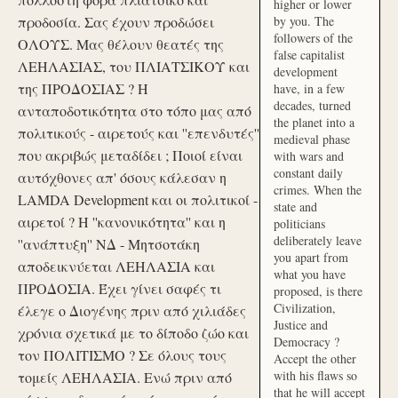
higher or lower
προδοσία. Σας έχουν προδώσει
by you. The
followers of the
ΟΛΟΥΣ. Μας θέλουν θεατές της
false capitalist
ΛΕΗΛΑΣΙΑΣ, του ΠΛΙΑΤΣΙΚΟΥ και
development
της ΠΡΟΔΟΣΙΑΣ ? Η
have, in a few
decades, turned
ανταποδοτικότητα στο τόπο μας από
the planet into a
πολιτικούς - αιρετούς και ''επενδυτές''
medieval phase
που ακριβώς μεταδίδει ; Ποιοί είναι
with wars and
constant daily
αυτόχθονες απ' όσους κάλεσαν η
crimes. When the
LAMDA Development και οι πολιτικοί -
state and
αιρετοί ? Η ''κανονικότητα'' και η
politicians
deliberately leave
''ανάπτυξη'' ΝΔ - Μητσοτάκη
you apart from
αποδεικνύεται ΛΕΗΛΑΣΙΑ και
what you have
ΠΡΟΔΟΣΙΑ. Έχει γίνει σαφές τι
proposed, is there
Civilization,
έλεγε ο Διογένης πριν από χιλιάδες
Justice and
χρόνια σχετικά με το δίποδο ζώο και
Democracy ?
τον ΠΟΛΙΤΙΣΜΟ ? Σε όλους τους
Accept the other
with his flaws so
τομείς ΛΕΗΛΑΣΙΑ. Ενώ πριν από
that he will accept