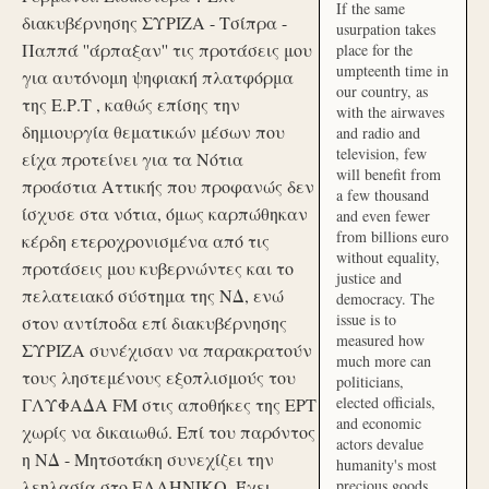
If the same
διακυβέρνησης ΣΥΡΙΖΑ - Τσίπρα -
usurpation takes
Παππά ''άρπαξαν'' τις προτάσεις μου
place for the
umpteenth time in
για αυτόνομη ψηφιακή πλατφόρμα
our country, as
της Ε.Ρ.Τ , καθώς επίσης την
with the airwaves
δημιουργία θεματικών μέσων που
and radio and
television, few
είχα προτείνει για τα Νότια
will benefit from
προάστια Αττικής που προφανώς δεν
a few thousand
ίσχυσε στα νότια, όμως καρπώθηκαν
and even fewer
from billions euro
κέρδη ετεροχρονισμένα από τις
without equality,
προτάσεις μου κυβερνώντες και το
justice and
πελατειακό σύστημα της ΝΔ, ενώ
democracy. The
issue is to
στον αντίποδα επί διακυβέρνησης
measured how
ΣΥΡΙΖΑ συνέχισαν να παρακρατούν
much more can
τους ληστεμένους εξοπλισμούς του
politicians,
elected officials,
ΓΛΥΦΑΔΑ FM στις αποθήκες της ΕΡΤ
and economic
χωρίς να δικαιωθώ. Επί του παρόντος
actors devalue
η ΝΔ - Μητσοτάκη συνεχίζει την
humanity's most
λεηλασία στο ΕΛΛΗΝΙΚΟ. Έχει
precious goods.