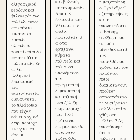
και βαλτούς
η μαζοποίηση ,
ολιγαρχικού
αστυνομικούς.
οι ''γαλάζιες''
κέρδους και
Από την
εξυπηρετήσεις
ψιλοκέρδη των
δεκαετία του
και οι
πολλών εκτός
70 κατά την
υπονομεύσεις
από τόνους
οποία
?. Επίσης,
μπετόν και
πρωτοστάτησ
ανέξαρτητα
λοιπών
α στα
απ' όσα
υλικών σε
ερτζιανά
ίσχυσαν κατά
τοπικό επίπεδο
κύματα
τον
απουσιάζει ο
πολιτεία και
παρελθόντα
πολιτισμός. Σε
πολιτικοί
χρόνο, επί του
απλά
υπονόμευαν
παρόντος
Ελληνικά
την
ποιοί
έπειτα από
πραγματική
διαπιστώνουν
μια
δημοκρατική
πρόθεση
εκατονταετία
και αξιακή
αποκατάστασ
διευρύνεται
μετεξέλιξη
ης γυρίζοντας
το πλιάτσικο
στην περιοχή
σελίδα από το
που είχαν
μας. Ενώ
χθές στο
κάνει αρχικά
πρότεινα
μέλλον ? Ας
στην περιοχή
εμπράκτως σε
υποθέσουμε
μια χούφτα
ανύποπτο
ότι οι
άτομα.
χρόνο όσα
πολιτικοί του