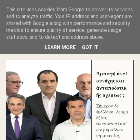
GLYFADAWEB: ΑΝΤΙ ΑΝΤΑΠΟΔΟΣΗΣ ΣΤΟΥΣ
This site uses cookies from Google to deliver its services
ΑΥΤΟΧΘΟΝΕΣ ΜΟΥ ΕΚΛΕΙΣΑΝ ΤΑ ΣΟΣΙΑΛ ΚΑΙ
and to analyze traffic. Your IP address and user-agent are
ΦΙΜΩΣΑΝ ΤΟ SITE. ΟΙ ΧΙΛΙΑΔΕΣ ΜΙΚΡΟΕΠΕΝΔΥΤΕΣ
ΕΠΕΝΔΥΣΑΤΕ ΓΙΑ ΛΕΗΛΑΣΙΑ ΚΑΙ ΕΓΚΛΗΜΑ ?
shared with Google along with performance and security
metrics to ensure quality of service, generate usage
statistics, and to detect and address abuse.
ΓΛΥΦΑΔΑ WEB |ΟΙ ΜΕΓΑΛΟΙ ΚΛΕΠΤΑΙ ΑΠΟ ΤΟ
ΜΙΚΡΟΝ ΑΠΑΓΟΥΣΙ
LEARN MORE
GOT IT
Ἁρπαγή ἀντί
συνόχης και
ἀνταποδοτικ
ῆς σχέσεως ;
Σήμερον δε
ἐκδίδουσι δεσμά
ἀξίας
ἑκατονταπλασί
ων μυριάδων
(τριακοσίας