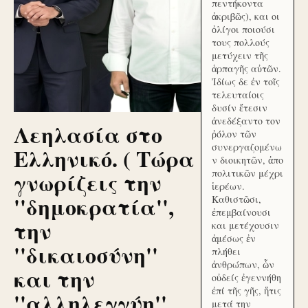
πεντήκοντα
ἀκριβῶς), και οι
ὀλίγοι ποιούσι
τους πολλούς
μετύχειν τῆς
ἁρπαγῆς αὐτῶν.
Ἰδίως δε ἐν τοῖς
τελευταίοις
δυσίν ἔτεσιν
ἀνεδέξαντο τον
Λεηλασία στο
ῥόλον τῶν
συνεργαζομένω
Ελληνικό. ( Τώρα
ν διοικητῶν, ἀπο
γνωρίζεις την
πολιτικῶν μέχρι
ἱερέων.
''δημοκρατία'',
Καθιστῶσι,
ἐπεμβαίνουσι
την
και μετέχουσιν
ἀμέσως ἐν
''δικαιοσύνη''
πλήθει
ἀνθρώπων, ὧν
και την
οὐδείς ἐγεννήθη
ἐπί τῆς γῆς, ἥτις
''αλληλεγγύη''
μετά την