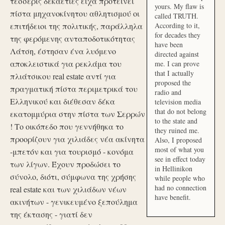
τέσσερις δεκαετίες είχα προτείνει
yours. My flaw is
πίστα μηχανοκίνητου αθλητισμού οι
called TRUTH.
επιτήδειοι της πολιτικής, παράλληλα
According to it,
for decades they
της φερόμενης ανταποδοτικότητας
have been
Λάτση, έστησαν ένα λυόμενο
directed against
αποκλειστικά για ρεκλάμα του
me. I can prove
that I actually
πλιάτσικου real estate αντί για
proposed the
πραγματική πίστα περιμετρικά του
radio and
Ελληνικού και διέθεσαν δέκα
television media
that do not belong
εκατομμύρια στην πίστα των Σερρών
to the state and
! Το οικόπεδο που γεννήθηκα το
they ruined me.
προορίζουν για χιλιάδες νέα ακίνητα
Also, I proposed
most of what you
-μπετόν και για τουρισμό - κονόμα
see in effect today
των λίγων. Έχουν προδώσει το
in Hellinikon
σύνολο, διότι, σύμφωνα της χρήσης
while people who
had no connection
real estate και των χιλιάδων νέων
have benefit.
ακινήτων - γενικευμένο ξεπούλημα
της έκτασης - γιατί δεν