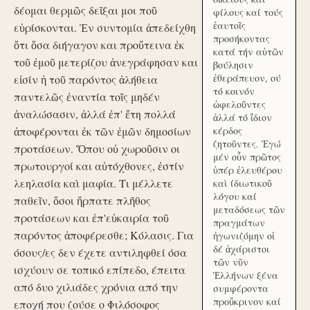
δέομαι θερμῶς δεῖξαι μοι ποῦ
φίλους καί τούς
ἑαυτοῖς
εὑρίσκονται. Ἐν συντομία ἀπεδείχθη
προσήκοντας
ὅτι ὅσα διήγαγον και προὔτεινα ἐκ
κατά τήν αὑτῶν
τοῦ ἐμοῦ μετερίζου ἀνεγράφησαν και
βούλησιν
ἐθεράπευον, ού
εἰσίν ἡ τοῦ παρόντος ἀλήθεια
τό κοινόν
παντελῶς ἐναντία τοῖς μηδέν
ὠφελοῦντες
ἀναλώσασιν, ἀλλά ἐπ' ἔτη πολλά
ἀλλά τό ἴδιον
ἀποφέρονται ἐκ τῶν ἐμῶν δημοσίων
κέρδος
ζητοῦντες. Ἐγώ
προτάσεων. Ὅπου οὐ χωροῦσιν οι
μέν οὖν πρῶτος
πρωτουργοί και αὐτόχθονες, ἐστίν
ὑπέρ ἐλευθέρου
λεηλασία καὶ μαφία. Τι μέλλετε
καὶ ίδιωτικοῦ
λόγου καί
παθεῖν, ὅσοι ἥρπατε πλῆθος
μεταδόσεως τῶν
προτάσεων και ἐπ'εὐκαιρία τοῦ
πραγμάτων
παρόντος ἀποφέρεσθε; Κόλασις. Για
ἠγωνιζόμην οἱ
δέ ἀχάριστοι
όσους/ες δεν έχετε αντιληφθεί όσα
τῶν νῦν
ισχύουν σε τοπικό επίπεδο, έπειτα
Ἑλλήνων ξένα
από δυο χιλιάδες χρόνια από την
συμφέροντα
προὔκρινον καί
εποχή που ζούσε ο Φιλόσοφος