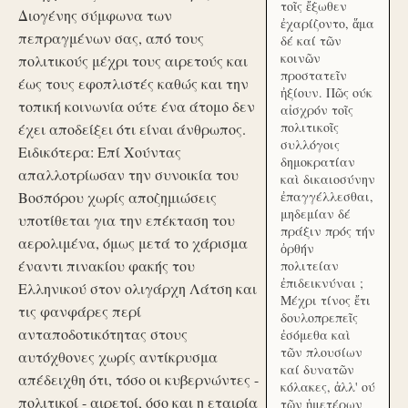
τοῖς ἔξωθεν
Διογένης σύμφωνα των
ἐχαρίζοντο, ἅμα
πεπραγμένων σας, από τους
δέ καί τῶν
κοινῶν
πολιτικούς μέχρι τους αιρετούς και
προστατεῖν
έως τους εφοπλιστές καθώς και την
ἠξίουν. Πῶς ούκ
τοπική κοινωνία ούτε ένα άτομο δεν
αἰσχρόν τοῖς
πολιτικοῖς
έχει αποδείξει ότι είναι άνθρωπος.
συλλόγοις
Ειδικότερα: Επί Χούντας
δημοκρατίαν
απαλλοτρίωσαν την συνοικία του
καὶ δικαιοσύνην
Βοσπόρου χωρίς αποζημιώσεις
ἐπαγγέλλεσθαι,
μηδεμίαν δέ
υποτίθεται για την επέκταση του
πράξιν πρός τήν
αερολιμένα, όμως μετά το χάρισμα
ὀρθήν
έναντι πινακίου φακής του
πολιτείαν
ἐπιδεικνύναι ;
Ελληνικού στον ολιγάρχη Λάτση και
Μέχρι τίνος ἔτι
τις φανφάρες περί
δουλοπρεπεῖς
ανταποδοτικότητας στους
ἐσόμεθα καὶ
τῶν πλουσίων
αυτόχθονες χωρίς αντίκρυσμα
καί δυνατῶν
απέδειχθη ότι, τόσο οι κυβερνώντες -
κόλακες, ἀλλ' ού
πολιτικοί - αιρετοί, όσο και η εταιρία
τῶν ἡμετέρων