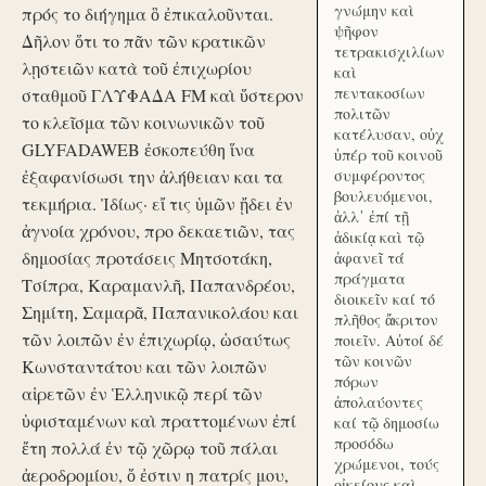
γνώμην καὶ
πρός το διήγημα ὃ ἐπικαλοῦνται.
ψῆφον
Δῆλον ὅτι το πᾶν τῶν κρατικῶν
τετρακισχιλίων
λῃστειῶν κατὰ τοῦ ἐπιχωρίου
καὶ
πεντακοσίων
σταθμοῦ ΓΛΥΦΑΔΑ FM καὶ ὕστερον
πολιτῶν
το κλεῖσμα τῶν κοινωνικῶν τοῦ
κατέλυσαν, οὐχ
GLYFADAWEB ἐσκοπεύθη ἵνα
ὑπέρ τοῦ κοινοῦ
ἐξαφανίσωσι την ἀλήθειαν και τα
συμφέροντος
βουλευόμενοι,
τεκμήρια. Ἰδίως· εἴ τις ὑμῶν ᾔδει ἐν
ἀλλ᾽ ἐπί τῇ
ἀγνοία χρόνου, προ δεκαετιῶν, τας
ἀδικίᾳ καὶ τῷ
δημοσίας προτάσεις Μητσοτάκη,
ἀφανεῖ τά
πράγματα
Τσίπρα, Καραμανλῆ, Παπανδρέου,
διοικεῖν καί τό
Σημίτη, Σαμαρᾶ, Παπανικολάου και
πλῆθος ἄκριτον
τῶν λοιπῶν ἐν ἐπιχωρίῳ, ὡσαύτως
ποιεῖν. Αὐτοί δέ
τῶν κοινῶν
Κωνσταντάτου και τῶν λοιπῶν
πόρων
αἱρετῶν ἐν Ἑλληνικῷ περί τῶν
ἀπολαύοντες
ὑφισταμένων καὶ πραττομένων ἐπί
καί τῷ δημοσίω
προσόδω
ἔτη πολλά ἐν τῷ χῶρῳ τοῦ πάλαι
χρώμενοι, τούς
ἀεροδρομίου, ὅ ἐστιν η πατρίς μου,
οἰκείους καὶ