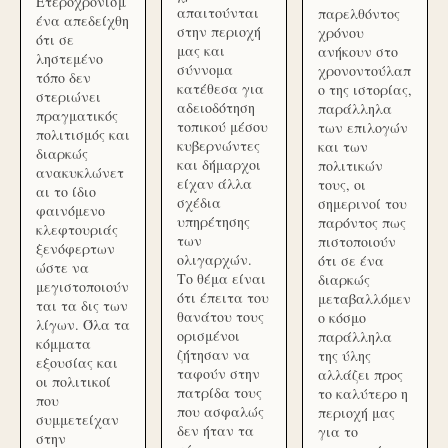
Ετεροχρονισμ
απαιτούνται
παρελθόντος
ένα απεδείχθη
στην περιοχή
χρόνου
ότι σε
μας και
ανήκουν στο
ληστεμένο
σύννομα
χρονοντούλαπ
τόπο δεν
κατέθεσα για
ο της ιστορίας,
στεριώνει
αδειοδότηση
παράλληλα
πραγματικός
τοπικού μέσου
των επιλογών
πολιτισμός και
κυβερνώντες
και των
διαρκώς
και δήμαρχοι
πολιτικών
ανακυκλώνετ
είχαν άλλα
τους, οι
αι το ίδιο
σχέδια
σημερινοί του
φαινόμενο
υπηρέτησης
παρόντος πως
κλεφτουριάς
των
πιστοποιούν
ξενόφερτων
ολιγαρχών.
ότι σε ένα
ώστε να
Το θέμα είναι
διαρκώς
μεγιστοποιούν
ότι έπειτα του
μεταβαλλόμεν
ται τα δις των
θανάτου τους
ο κόσμο
λίγων. Όλα τα
ορισμένοι
παράλληλα
κόμματα
ζήτησαν να
της ύλης
εξουσίας και
ταφούν στην
αλλάζει προς
οι πολιτικοί
πατρίδα τους
το καλύτερο η
που
που ασφαλώς
περιοχή μας
συμμετείχαν
δεν ήταν τα
για το
στην