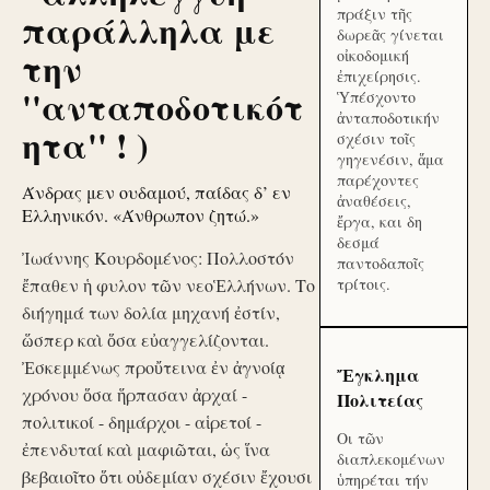
πράξιν τῆς
παράλληλα με
δωρεᾶς γίνεται
την
οἰκοδομική
ἐπιχείρησις.
''ανταποδοτικότ
Ὑπέσχοντο
ἀνταποδοτικήν
ητα'' ! )
σχέσιν τοῖς
γηγενέσιν, ἅμα
παρέχοντες
Άνδρας μεν ουδαμού, παίδας δ’ εν
ἀναθέσεις,
Ελληνικόν. «Άνθρωπον ζητώ.»
ἔργα, και δη
δεσμά
Ἰωάννης Κουρδομένος: Πολλοστόν
παντοδαποῖς
ἔπαθεν ἡ φυλον τῶν νεοἙλλήνων. Το
τρίτοις.
διήγημά των δολία μηχανή ἐστίν,
ὥσπερ καὶ ὅσα εὐαγγελίζονται.
Ἐσκεμμένως προὔτεινα ἐν ἀγνοίᾳ
Ἔγκλημα
χρόνου ὅσα ἥρπασαν ἀρχαί -
Πολιτείας
πολιτικοί - δημάρχοι - αἱρετοί -
Οι τῶν
ἐπενδυταί καὶ μαφιῶται, ὡς ἵνα
διαπλεκομένων
βεβαιοῖτο ὅτι οὐδεμίαν σχέσιν ἔχουσι
ὑπηρέται τήν