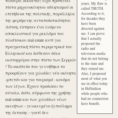
τέσσερις δεκαετίες είχα προτείνει
yours. My flaw is
πίστα μηχανοκίνητου αθλητισμού οι
called TRUTH.
επιτήδειοι της πολιτικής, παράλληλα
According to it,
for decades they
της φερόμενης ανταποδοτικότητας
have been
Λάτση, έστησαν ένα λυόμενο
directed against
αποκλειστικά για ρεκλάμα του
me. I can prove
that I actually
πλιάτσικου real estate αντί για
proposed the
πραγματική πίστα περιμετρικά του
radio and
Ελληνικού και διέθεσαν δέκα
television media
that do not belong
εκατομμύρια στην πίστα των Σερρών
to the state and
! Το οικόπεδο που γεννήθηκα το
they ruined me.
προορίζουν για χιλιάδες νέα ακίνητα
Also, I proposed
most of what you
-μπετόν και για τουρισμό - κονόμα
see in effect today
των λίγων. Έχουν προδώσει το
in Hellinikon
σύνολο, διότι, σύμφωνα της χρήσης
while people who
had no connection
real estate και των χιλιάδων νέων
have benefit.
ακινήτων - γενικευμένο ξεπούλημα
της έκτασης - γιατί δεν