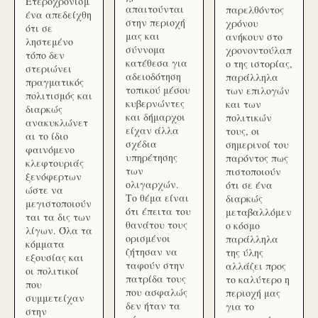
Ετεροχρονισμ
απαιτούνται
παρελθόντος
ένα απεδείχθη
στην περιοχή
χρόνου
ότι σε
μας και
ανήκουν στο
ληστεμένο
σύννομα
χρονοντούλαπ
τόπο δεν
κατέθεσα για
ο της ιστορίας,
στεριώνει
αδειοδότηση
παράλληλα
πραγματικός
τοπικού μέσου
των επιλογών
πολιτισμός και
κυβερνώντες
και των
διαρκώς
και δήμαρχοι
πολιτικών
ανακυκλώνετ
είχαν άλλα
τους, οι
αι το ίδιο
σχέδια
σημερινοί του
φαινόμενο
υπηρέτησης
παρόντος πως
κλεφτουριάς
των
πιστοποιούν
ξενόφερτων
ολιγαρχών.
ότι σε ένα
ώστε να
Το θέμα είναι
διαρκώς
μεγιστοποιούν
ότι έπειτα του
μεταβαλλόμεν
ται τα δις των
θανάτου τους
ο κόσμο
λίγων. Όλα τα
ορισμένοι
παράλληλα
κόμματα
ζήτησαν να
της ύλης
εξουσίας και
ταφούν στην
αλλάζει προς
οι πολιτικοί
πατρίδα τους
το καλύτερο η
που
που ασφαλώς
περιοχή μας
συμμετείχαν
δεν ήταν τα
για το
στην