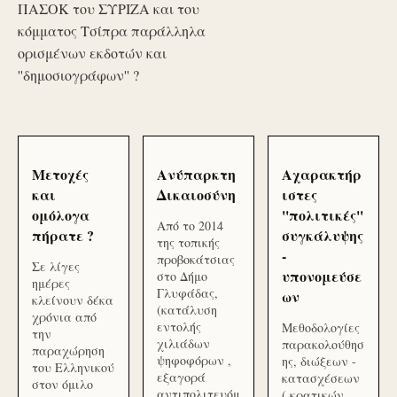
ΠΑΣΟΚ του ΣΥΡΙΖΑ και του
κόμματος Τσίπρα παράλληλα
ορισμένων εκδοτών και
''δημοσιογράφων'' ?
Μετοχές
Ανύπαρκτη
Αχαρακτήρ
και
Δικαιοσύνη
ιστες
ομόλογα
''πολιτικές''
Από το 2014
πήρατε ?
συγκάλυψης
της τοπικής
-
προβοκάτσιας
Σε λίγες
υπονομεύσε
στο Δήμο
ημέρες
Γλυφάδας,
ων
κλείνουν δέκα
(κατάλυση
χρόνια από
εντολής
Μεθοδολογίες
την
χιλιάδων
παρακολούθησ
παραχώρηση
ψηφοφόρων ,
ης, διώξεων -
του Ελληνικού
εξαγορά
κατασχέσεων
στον όμιλο
αντιπολιτευόμ
( κρατικών