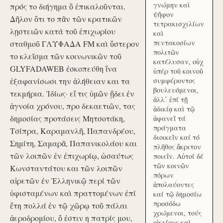
γνώμην καὶ
πρός το διήγημα ὃ ἐπικαλοῦνται.
ψῆφον
Δῆλον ὅτι το πᾶν τῶν κρατικῶν
τετρακισχιλίων
λῃστειῶν κατὰ τοῦ ἐπιχωρίου
καὶ
πεντακοσίων
σταθμοῦ ΓΛΥΦΑΔΑ FM καὶ ὕστερον
πολιτῶν
το κλεῖσμα τῶν κοινωνικῶν τοῦ
κατέλυσαν, οὐχ
GLYFADAWEB ἐσκοπεύθη ἵνα
ὑπέρ τοῦ κοινοῦ
ἐξαφανίσωσι την ἀλήθειαν και τα
συμφέροντος
βουλευόμενοι,
τεκμήρια. Ἰδίως· εἴ τις ὑμῶν ᾔδει ἐν
ἀλλ᾽ ἐπί τῇ
ἀγνοία χρόνου, προ δεκαετιῶν, τας
ἀδικίᾳ καὶ τῷ
δημοσίας προτάσεις Μητσοτάκη,
ἀφανεῖ τά
πράγματα
Τσίπρα, Καραμανλῆ, Παπανδρέου,
διοικεῖν καί τό
Σημίτη, Σαμαρᾶ, Παπανικολάου και
πλῆθος ἄκριτον
τῶν λοιπῶν ἐν ἐπιχωρίῳ, ὡσαύτως
ποιεῖν. Αὐτοί δέ
τῶν κοινῶν
Κωνσταντάτου και τῶν λοιπῶν
πόρων
αἱρετῶν ἐν Ἑλληνικῷ περί τῶν
ἀπολαύοντες
ὑφισταμένων καὶ πραττομένων ἐπί
καί τῷ δημοσίω
προσόδω
ἔτη πολλά ἐν τῷ χῶρῳ τοῦ πάλαι
χρώμενοι, τούς
ἀεροδρομίου, ὅ ἐστιν η πατρίς μου,
οἰκείους καὶ