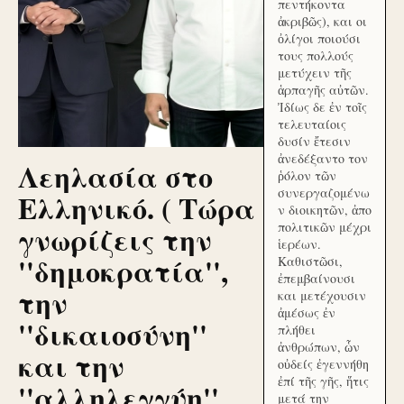
πεντήκοντα
ἀκριβῶς), και οι
ὀλίγοι ποιούσι
τους πολλούς
μετύχειν τῆς
ἁρπαγῆς αὐτῶν.
Ἰδίως δε ἐν τοῖς
τελευταίοις
δυσίν ἔτεσιν
ἀνεδέξαντο τον
Λεηλασία στο
ῥόλον τῶν
συνεργαζομένω
Ελληνικό. ( Τώρα
ν διοικητῶν, ἀπο
γνωρίζεις την
πολιτικῶν μέχρι
ἱερέων.
''δημοκρατία'',
Καθιστῶσι,
ἐπεμβαίνουσι
την
και μετέχουσιν
ἀμέσως ἐν
''δικαιοσύνη''
πλήθει
ἀνθρώπων, ὧν
και την
οὐδείς ἐγεννήθη
ἐπί τῆς γῆς, ἥτις
''αλληλεγγύη''
μετά την