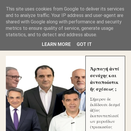
GLYFADAWEB: ΑΝΤΙ ΑΝΤΑΠΟΔΟΣΗΣ ΣΤΟΥΣ
This site uses cookies from Google to deliver its services
ΑΥΤΟΧΘΟΝΕΣ ΜΟΥ ΕΚΛΕΙΣΑΝ ΤΑ ΣΟΣΙΑΛ ΚΑΙ
and to analyze traffic. Your IP address and user-agent are
ΦΙΜΩΣΑΝ ΤΟ SITE. ΟΙ ΧΙΛΙΑΔΕΣ ΜΙΚΡΟΕΠΕΝΔΥΤΕΣ
ΕΠΕΝΔΥΣΑΤΕ ΓΙΑ ΛΕΗΛΑΣΙΑ ΚΑΙ ΕΓΚΛΗΜΑ ?
shared with Google along with performance and security
metrics to ensure quality of service, generate usage
statistics, and to detect and address abuse.
ΓΛΥΦΑΔΑ WEB |ΟΙ ΜΕΓΑΛΟΙ ΚΛΕΠΤΑΙ ΑΠΟ ΤΟ
ΜΙΚΡΟΝ ΑΠΑΓΟΥΣΙ
LEARN MORE
GOT IT
Ἁρπαγή ἀντί
συνόχης και
ἀνταποδοτικ
ῆς σχέσεως ;
Σήμερον δε
ἐκδίδουσι δεσμά
ἀξίας
ἑκατονταπλασί
ων μυριάδων
(τριακοσίας