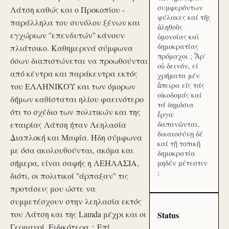
συμφερόντων
Λάτση καθώς και ο Προκοπίου -
φύλακες καί τῆς
παράλληλα του συνόλου ξένων και
ἀληθοῦς
εγχώριων ''επενδυτών'' κάνουν
ὁμονοίας καὶ
δημοκρατίας
πλιάτσικο. Καθημερινά σύμφωνα
πρόμαχοι ; Ἆρ'
όσων διαπιστώνεται να προωθούνται
οὐ δεινόν, εί
από κέντρα και παράκεντρα εκτός
χρήματα μέν
ἄπειρα είς τάς
του ΕΛΛΗΝΙΚΟΥ και των όμορων
οἰκοδομάς καί
δήμων καθίσταται ηλίου φαεινότερο
τά δημόσια
ότι το σχέδιο των πολιτικών και της
ἔργα
εταιρίας Λάτση ήταν Λεηλασία
δαπανῶνται,
δικαιοσύνῃ δέ
Διαπλοκή και Μαφία. Ήδη σύμφωνα
καί τῇ τοπικῇ
με όσα ακολουθούνται, ακόμα και
δημοκρατία
σήμερα, είναι σαφής η ΛΕΗΛΑΣΙΑ,
μηδέν μέτεστιν
;
διότι, οι πολιτικοί ''άρπαξαν'' τις
προτάσεις μου ώστε να
συμμετέσχουν στην λεηλασία εκτός
του Λάτση και της Lamda μέχρι και οι
Status
Γερμανοί. Ειδικότερα：Επί