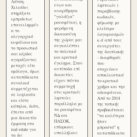
Λάτση.
ενων και
ληστειών )
Χιλιάδες
αναρίθμητα
παραβίασης
στηρίξατε
''γαλάζια''
κωδικών,
εμπράκτως
ρουσφέτια), η
φίμωσης με
επανειλημμέν
φερόμενη
κλείσιμο
α το
δικαιοσύνη
λογαριασμών
ολιγαρχικό
της χώρας μας
κ.ά από τους
κεφάλαιο και
συγκαλύπτει
συνεργάτες
το προσωπικό
το πολιτικό
της διαπλοκής
σας κέρδος
και κρατικό
- διαφθοράς
αγοράζοντας
έγκλημα. Στον
που
μετοχές είτε
αντίποδα επί
στοχεύουν
ομόλογα, όμως
δεκαετίες
αποκλειστικά
αυταπόδεικτα
είχαν πάντα
το κρατικό
συνολικά
συμμετοχή
χρήμα και την
συμμετέχεται
στις κρατικές
αδιαφάνεια.
σε λεηλασία
ληστείες
Από το 2014
και είστε
παράλληλα με
της τοπικής
κάπηλοι, διότι,
τα ρουσφέτια
προβοκάτσιας
έπειτα από
ΝΔ και
''τα καλύτερα
μια δεκαετία
ΠΑΣΟΚ,
ήταν
έμφαση στο
επίορκους
μπροστά'' η
real estate για
υπαλλήλους
αυταπόδεικτα
τα δις