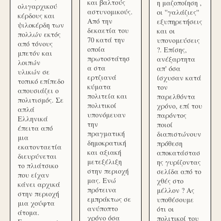
και βαλτούς
η μαζοποίηση ,
ολιγαρχικού
αστυνομικούς.
οι ''γαλάζιες''
κέρδους και
Από την
εξυπηρετήσεις
ψιλοκέρδη των
δεκαετία του
και οι
πολλών εκτός
70 κατά την
υπονομεύσεις
από τόνους
οποία
?. Επίσης,
μπετόν και
πρωτοστάτησ
ανέξαρτητα
λοιπών
α στα
απ' όσα
υλικών σε
ερτζιανά
ίσχυσαν κατά
τοπικό επίπεδο
κύματα
τον
απουσιάζει ο
πολιτεία και
παρελθόντα
πολιτισμός. Σε
πολιτικοί
χρόνο, επί του
απλά
υπονόμευαν
παρόντος
Ελληνικά
την
ποιοί
έπειτα από
πραγματική
διαπιστώνουν
μια
δημοκρατική
πρόθεση
εκατονταετία
και αξιακή
αποκατάστασ
διευρύνεται
μετεξέλιξη
ης γυρίζοντας
το πλιάτσικο
στην περιοχή
σελίδα από το
που είχαν
μας. Ενώ
χθές στο
κάνει αρχικά
πρότεινα
μέλλον ? Ας
στην περιοχή
εμπράκτως σε
υποθέσουμε
μια χούφτα
ανύποπτο
ότι οι
άτομα.
χρόνο όσα
πολιτικοί του