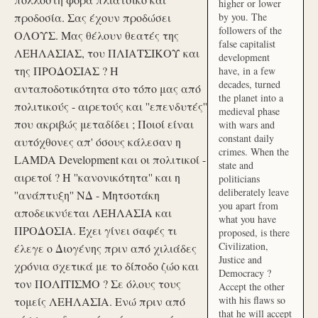
higher or lower
προδοσία. Σας έχουν προδώσει
by you. The
followers of the
ΟΛΟΥΣ. Μας θέλουν θεατές της
false capitalist
ΛΕΗΛΑΣΙΑΣ, του ΠΛΙΑΤΣΙΚΟΥ και
development
της ΠΡΟΔΟΣΙΑΣ ? Η
have, in a few
decades, turned
ανταποδοτικότητα στο τόπο μας από
the planet into a
πολιτικούς - αιρετούς και ''επενδυτές''
medieval phase
που ακριβώς μεταδίδει ; Ποιοί είναι
with wars and
constant daily
αυτόχθονες απ' όσους κάλεσαν η
crimes. When the
LAMDA Development και οι πολιτικοί -
state and
αιρετοί ? Η ''κανονικότητα'' και η
politicians
deliberately leave
''ανάπτυξη'' ΝΔ - Μητσοτάκη
you apart from
αποδεικνύεται ΛΕΗΛΑΣΙΑ και
what you have
ΠΡΟΔΟΣΙΑ. Έχει γίνει σαφές τι
proposed, is there
Civilization,
έλεγε ο Διογένης πριν από χιλιάδες
Justice and
χρόνια σχετικά με το δίποδο ζώο και
Democracy ?
τον ΠΟΛΙΤΙΣΜΟ ? Σε όλους τους
Accept the other
with his flaws so
τομείς ΛΕΗΛΑΣΙΑ. Ενώ πριν από
that he will accept