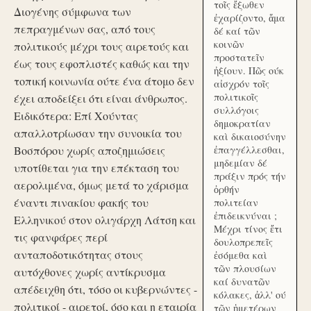
τοῖς ἔξωθεν
Διογένης σύμφωνα των
ἐχαρίζοντο, ἅμα
πεπραγμένων σας, από τους
δέ καί τῶν
κοινῶν
πολιτικούς μέχρι τους αιρετούς και
προστατεῖν
έως τους εφοπλιστές καθώς και την
ἠξίουν. Πῶς ούκ
τοπική κοινωνία ούτε ένα άτομο δεν
αἰσχρόν τοῖς
πολιτικοῖς
έχει αποδείξει ότι είναι άνθρωπος.
συλλόγοις
Ειδικότερα: Επί Χούντας
δημοκρατίαν
απαλλοτρίωσαν την συνοικία του
καὶ δικαιοσύνην
Βοσπόρου χωρίς αποζημιώσεις
ἐπαγγέλλεσθαι,
μηδεμίαν δέ
υποτίθεται για την επέκταση του
πράξιν πρός τήν
αερολιμένα, όμως μετά το χάρισμα
ὀρθήν
έναντι πινακίου φακής του
πολιτείαν
ἐπιδεικνύναι ;
Ελληνικού στον ολιγάρχη Λάτση και
Μέχρι τίνος ἔτι
τις φανφάρες περί
δουλοπρεπεῖς
ανταποδοτικότητας στους
ἐσόμεθα καὶ
τῶν πλουσίων
αυτόχθονες χωρίς αντίκρυσμα
καί δυνατῶν
απέδειχθη ότι, τόσο οι κυβερνώντες -
κόλακες, ἀλλ' ού
πολιτικοί - αιρετοί, όσο και η εταιρία
τῶν ἡμετέρων