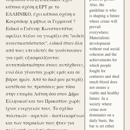
Also, the
κάποια σχέση η ΕΡΤ με το
guideline is who
ΕΛΛΗΝΙΚΟ, έχει κάποια σχέση ο
is shaping a future
Κουρτάκης η μήπως οι Γερμανοί ?
where crime will
prevail
Ειδικά ο Γιάννης Κωνσταντάτος
everywhere.
οφείλει πλέον να γνωρίζει ότι ''ουδείς
Materialistic
αναντικατάστατος'', ειδικά όταν όλα
development
without real social
από τους επενδυτές θα γινόντουσαν
cohesion and the
για εμάς εξασφαλίζοντας
achievements for
ανταποδοτικότητα στους αυτόχθονες,
which people
fought for
ενώ όλα γίνονται χωρίς εμάς και σε
centuries and shed
βάρος ημών. Από το δικό μου μετερίζι
much blood does
κατέθεσα τις προτάσεις μου τόσο
not ensure a
viable and healthy
στην εταιρία Λάτση όσο στον Δήμο
future. In a
Ελληνικού και τον Προκοπίου χωρίς
society where
ίχνος ενεργειών τους. Το σχέδιο
crime now
dominates on a
πολιτικών - αιρετών - διαπλεκομένων
daily basis, the
και των τσιρακίων τους ήταν για
bar is set either
πολλοστή φορά πλιάτσικο και