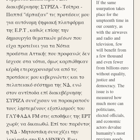
If the same
διακυβέρνησης ΣΥΡΙΖΑ - Τσίπρα -
usurpation takes
Παππά ''άρπαξαν'' τις προτάσεις μου
place for the
umpteenth time in
για αυτόνομη ψηφιακή πλατφόρμα
our country, as
της Ε.Ρ.Τ , καθώς επίσης την
with the airwaves
δημιουργία θεματικών μέσων που
and radio and
television, few
είχα προτείνει για τα Νότια
will benefit from
προάστια Αττικής που προφανώς δεν
a few thousand
ίσχυσε στα νότια, όμως καρπώθηκαν
and even fewer
from billions euro
κέρδη ετεροχρονισμένα από τις
without equality,
προτάσεις μου κυβερνώντες και το
justice and
πελατειακό σύστημα της ΝΔ, ενώ
democracy. The
issue is to
στον αντίποδα επί διακυβέρνησης
measured how
ΣΥΡΙΖΑ συνέχισαν να παρακρατούν
much more can
τους ληστεμένους εξοπλισμούς του
politicians,
elected officials,
ΓΛΥΦΑΔΑ FM στις αποθήκες της ΕΡΤ
and economic
χωρίς να δικαιωθώ. Επί του παρόντος
actors devalue
η ΝΔ - Μητσοτάκη συνεχίζει την
humanity's most
λεηλασία στο ΕΛΛΗΝΙΚΟ. Έχει
precious goods.