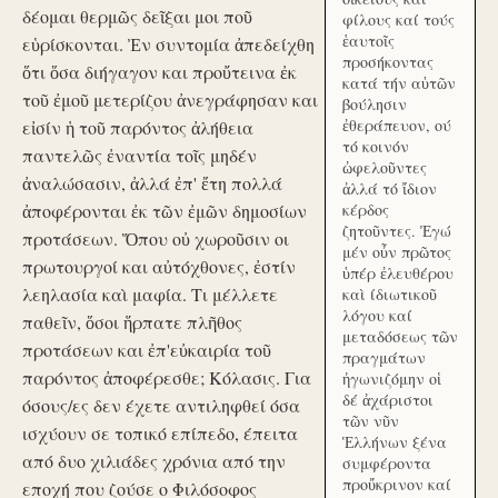
δέομαι θερμῶς δεῖξαι μοι ποῦ
φίλους καί τούς
ἑαυτοῖς
εὑρίσκονται. Ἐν συντομία ἀπεδείχθη
προσήκοντας
ὅτι ὅσα διήγαγον και προὔτεινα ἐκ
κατά τήν αὑτῶν
τοῦ ἐμοῦ μετερίζου ἀνεγράφησαν και
βούλησιν
ἐθεράπευον, ού
εἰσίν ἡ τοῦ παρόντος ἀλήθεια
τό κοινόν
παντελῶς ἐναντία τοῖς μηδέν
ὠφελοῦντες
ἀναλώσασιν, ἀλλά ἐπ' ἔτη πολλά
ἀλλά τό ἴδιον
ἀποφέρονται ἐκ τῶν ἐμῶν δημοσίων
κέρδος
ζητοῦντες. Ἐγώ
προτάσεων. Ὅπου οὐ χωροῦσιν οι
μέν οὖν πρῶτος
πρωτουργοί και αὐτόχθονες, ἐστίν
ὑπέρ ἐλευθέρου
λεηλασία καὶ μαφία. Τι μέλλετε
καὶ ίδιωτικοῦ
λόγου καί
παθεῖν, ὅσοι ἥρπατε πλῆθος
μεταδόσεως τῶν
προτάσεων και ἐπ'εὐκαιρία τοῦ
πραγμάτων
παρόντος ἀποφέρεσθε; Κόλασις. Για
ἠγωνιζόμην οἱ
δέ ἀχάριστοι
όσους/ες δεν έχετε αντιληφθεί όσα
τῶν νῦν
ισχύουν σε τοπικό επίπεδο, έπειτα
Ἑλλήνων ξένα
από δυο χιλιάδες χρόνια από την
συμφέροντα
προὔκρινον καί
εποχή που ζούσε ο Φιλόσοφος