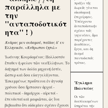
πράξιν τῆς
παράλληλα με
δωρεᾶς γίνεται
την
οἰκοδομική
ἐπιχείρησις.
''ανταποδοτικότ
Ὑπέσχοντο
ἀνταποδοτικήν
ητα'' ! )
σχέσιν τοῖς
γηγενέσιν, ἅμα
παρέχοντες
Άνδρας μεν ουδαμού, παίδας δ’ εν
ἀναθέσεις,
Ελληνικόν. «Άνθρωπον ζητώ.»
ἔργα, και δη
δεσμά
Ἰωάννης Κουρδομένος: Πολλοστόν
παντοδαποῖς
ἔπαθεν ἡ φυλον τῶν νεοἙλλήνων. Το
τρίτοις.
διήγημά των δολία μηχανή ἐστίν,
ὥσπερ καὶ ὅσα εὐαγγελίζονται.
Ἐσκεμμένως προὔτεινα ἐν ἀγνοίᾳ
Ἔγκλημα
χρόνου ὅσα ἥρπασαν ἀρχαί -
Πολιτείας
πολιτικοί - δημάρχοι - αἱρετοί -
Οι τῶν
ἐπενδυταί καὶ μαφιῶται, ὡς ἵνα
διαπλεκομένων
βεβαιοῖτο ὅτι οὐδεμίαν σχέσιν ἔχουσι
ὑπηρέται τήν