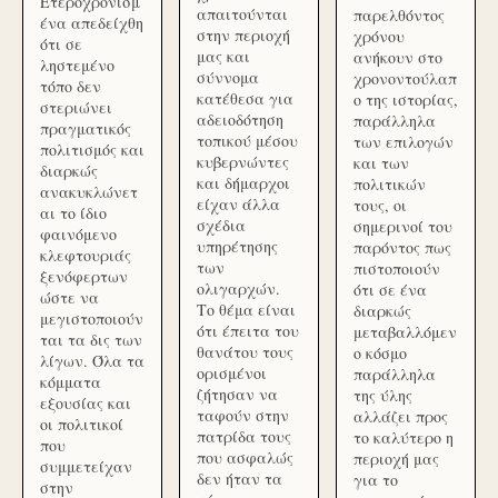
Ετεροχρονισμ
απαιτούνται
παρελθόντος
ένα απεδείχθη
στην περιοχή
χρόνου
ότι σε
μας και
ανήκουν στο
ληστεμένο
σύννομα
χρονοντούλαπ
τόπο δεν
κατέθεσα για
ο της ιστορίας,
στεριώνει
αδειοδότηση
παράλληλα
πραγματικός
τοπικού μέσου
των επιλογών
πολιτισμός και
κυβερνώντες
και των
διαρκώς
και δήμαρχοι
πολιτικών
ανακυκλώνετ
είχαν άλλα
τους, οι
αι το ίδιο
σχέδια
σημερινοί του
φαινόμενο
υπηρέτησης
παρόντος πως
κλεφτουριάς
των
πιστοποιούν
ξενόφερτων
ολιγαρχών.
ότι σε ένα
ώστε να
Το θέμα είναι
διαρκώς
μεγιστοποιούν
ότι έπειτα του
μεταβαλλόμεν
ται τα δις των
θανάτου τους
ο κόσμο
λίγων. Όλα τα
ορισμένοι
παράλληλα
κόμματα
ζήτησαν να
της ύλης
εξουσίας και
ταφούν στην
αλλάζει προς
οι πολιτικοί
πατρίδα τους
το καλύτερο η
που
που ασφαλώς
περιοχή μας
συμμετείχαν
δεν ήταν τα
για το
στην