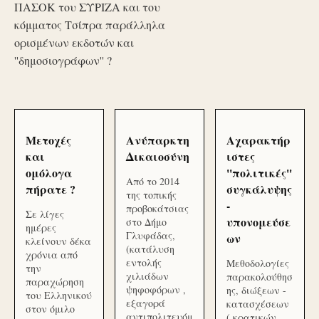
ΠΑΣΟΚ του ΣΥΡΙΖΑ και του
κόμματος Τσίπρα παράλληλα
ορισμένων εκδοτών και
''δημοσιογράφων'' ?
Μετοχές
Ανύπαρκτη
Αχαρακτήρ
και
Δικαιοσύνη
ιστες
ομόλογα
''πολιτικές''
Από το 2014
πήρατε ?
συγκάλυψης
της τοπικής
-
προβοκάτσιας
Σε λίγες
υπονομεύσε
στο Δήμο
ημέρες
Γλυφάδας,
ων
κλείνουν δέκα
(κατάλυση
χρόνια από
εντολής
Μεθοδολογίες
την
χιλιάδων
παρακολούθησ
παραχώρηση
ψηφοφόρων ,
ης, διώξεων -
του Ελληνικού
εξαγορά
κατασχέσεων
στον όμιλο
αντιπολιτευόμ
( κρατικών