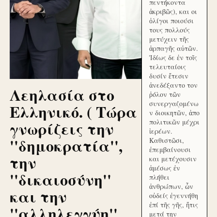
πεντήκοντα
ἀκριβῶς), και οι
ὀλίγοι ποιούσι
τους πολλούς
μετύχειν τῆς
ἁρπαγῆς αὐτῶν.
Ἰδίως δε ἐν τοῖς
τελευταίοις
δυσίν ἔτεσιν
ἀνεδέξαντο τον
Λεηλασία στο
ῥόλον τῶν
συνεργαζομένω
Ελληνικό. ( Τώρα
ν διοικητῶν, ἀπο
γνωρίζεις την
πολιτικῶν μέχρι
ἱερέων.
''δημοκρατία'',
Καθιστῶσι,
ἐπεμβαίνουσι
την
και μετέχουσιν
ἀμέσως ἐν
''δικαιοσύνη''
πλήθει
ἀνθρώπων, ὧν
και την
οὐδείς ἐγεννήθη
ἐπί τῆς γῆς, ἥτις
''αλληλεγγύη''
μετά την