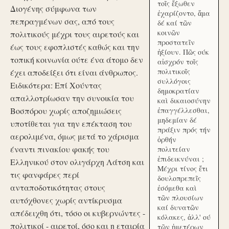
τοῖς ἔξωθεν
Διογένης σύμφωνα των
ἐχαρίζοντο, ἅμα
πεπραγμένων σας, από τους
δέ καί τῶν
κοινῶν
πολιτικούς μέχρι τους αιρετούς και
προστατεῖν
έως τους εφοπλιστές καθώς και την
ἠξίουν. Πῶς ούκ
τοπική κοινωνία ούτε ένα άτομο δεν
αἰσχρόν τοῖς
πολιτικοῖς
έχει αποδείξει ότι είναι άνθρωπος.
συλλόγοις
Ειδικότερα: Επί Χούντας
δημοκρατίαν
απαλλοτρίωσαν την συνοικία του
καὶ δικαιοσύνην
Βοσπόρου χωρίς αποζημιώσεις
ἐπαγγέλλεσθαι,
μηδεμίαν δέ
υποτίθεται για την επέκταση του
πράξιν πρός τήν
αερολιμένα, όμως μετά το χάρισμα
ὀρθήν
έναντι πινακίου φακής του
πολιτείαν
ἐπιδεικνύναι ;
Ελληνικού στον ολιγάρχη Λάτση και
Μέχρι τίνος ἔτι
τις φανφάρες περί
δουλοπρεπεῖς
ανταποδοτικότητας στους
ἐσόμεθα καὶ
τῶν πλουσίων
αυτόχθονες χωρίς αντίκρυσμα
καί δυνατῶν
απέδειχθη ότι, τόσο οι κυβερνώντες -
κόλακες, ἀλλ' ού
πολιτικοί - αιρετοί, όσο και η εταιρία
τῶν ἡμετέρων