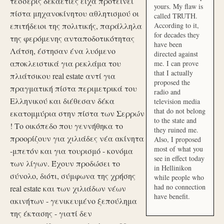
τέσσερις δεκαετίες είχα προτείνει
yours. My flaw is
πίστα μηχανοκίνητου αθλητισμού οι
called TRUTH.
επιτήδειοι της πολιτικής, παράλληλα
According to it,
for decades they
της φερόμενης ανταποδοτικότητας
have been
Λάτση, έστησαν ένα λυόμενο
directed against
αποκλειστικά για ρεκλάμα του
me. I can prove
that I actually
πλιάτσικου real estate αντί για
proposed the
πραγματική πίστα περιμετρικά του
radio and
Ελληνικού και διέθεσαν δέκα
television media
that do not belong
εκατομμύρια στην πίστα των Σερρών
to the state and
! Το οικόπεδο που γεννήθηκα το
they ruined me.
προορίζουν για χιλιάδες νέα ακίνητα
Also, I proposed
most of what you
-μπετόν και για τουρισμό - κονόμα
see in effect today
των λίγων. Έχουν προδώσει το
in Hellinikon
σύνολο, διότι, σύμφωνα της χρήσης
while people who
had no connection
real estate και των χιλιάδων νέων
have benefit.
ακινήτων - γενικευμένο ξεπούλημα
της έκτασης - γιατί δεν