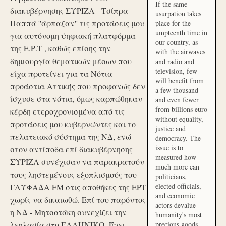
If the same
διακυβέρνησης ΣΥΡΙΖΑ - Τσίπρα -
usurpation takes
Παππά ''άρπαξαν'' τις προτάσεις μου
place for the
umpteenth time in
για αυτόνομη ψηφιακή πλατφόρμα
our country, as
της Ε.Ρ.Τ , καθώς επίσης την
with the airwaves
δημιουργία θεματικών μέσων που
and radio and
television, few
είχα προτείνει για τα Νότια
will benefit from
προάστια Αττικής που προφανώς δεν
a few thousand
ίσχυσε στα νότια, όμως καρπώθηκαν
and even fewer
from billions euro
κέρδη ετεροχρονισμένα από τις
without equality,
προτάσεις μου κυβερνώντες και το
justice and
πελατειακό σύστημα της ΝΔ, ενώ
democracy. The
issue is to
στον αντίποδα επί διακυβέρνησης
measured how
ΣΥΡΙΖΑ συνέχισαν να παρακρατούν
much more can
τους ληστεμένους εξοπλισμούς του
politicians,
elected officials,
ΓΛΥΦΑΔΑ FM στις αποθήκες της ΕΡΤ
and economic
χωρίς να δικαιωθώ. Επί του παρόντος
actors devalue
η ΝΔ - Μητσοτάκη συνεχίζει την
humanity's most
λεηλασία στο ΕΛΛΗΝΙΚΟ. Έχει
precious goods.