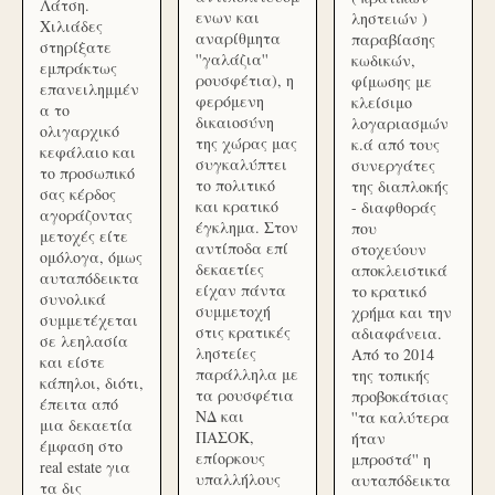
Λάτση.
ενων και
ληστειών )
Χιλιάδες
αναρίθμητα
παραβίασης
στηρίξατε
''γαλάζια''
κωδικών,
εμπράκτως
ρουσφέτια), η
φίμωσης με
επανειλημμέν
φερόμενη
κλείσιμο
α το
δικαιοσύνη
λογαριασμών
ολιγαρχικό
της χώρας μας
κ.ά από τους
κεφάλαιο και
συγκαλύπτει
συνεργάτες
το προσωπικό
το πολιτικό
της διαπλοκής
σας κέρδος
και κρατικό
- διαφθοράς
αγοράζοντας
έγκλημα. Στον
που
μετοχές είτε
αντίποδα επί
στοχεύουν
ομόλογα, όμως
δεκαετίες
αποκλειστικά
αυταπόδεικτα
είχαν πάντα
το κρατικό
συνολικά
συμμετοχή
χρήμα και την
συμμετέχεται
στις κρατικές
αδιαφάνεια.
σε λεηλασία
ληστείες
Από το 2014
και είστε
παράλληλα με
της τοπικής
κάπηλοι, διότι,
τα ρουσφέτια
προβοκάτσιας
έπειτα από
ΝΔ και
''τα καλύτερα
μια δεκαετία
ΠΑΣΟΚ,
ήταν
έμφαση στο
επίορκους
μπροστά'' η
real estate για
υπαλλήλους
αυταπόδεικτα
τα δις