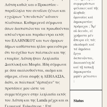
συμφερόντων
Λάτση καθώς και ο Προκοπίου -
φύλακες καί τῆς
παράλληλα του συνόλου ξένων και
ἀληθοῦς
εγχώριων ''επενδυτών'' κάνουν
ὁμονοίας καὶ
δημοκρατίας
πλιάτσικο. Καθημερινά σύμφωνα
πρόμαχοι ; Ἆρ'
όσων διαπιστώνεται να προωθούνται
οὐ δεινόν, εί
από κέντρα και παράκεντρα εκτός
χρήματα μέν
ἄπειρα είς τάς
του ΕΛΛΗΝΙΚΟΥ και των όμορων
οἰκοδομάς καί
δήμων καθίσταται ηλίου φαεινότερο
τά δημόσια
ότι το σχέδιο των πολιτικών και της
ἔργα
εταιρίας Λάτση ήταν Λεηλασία
δαπανῶνται,
δικαιοσύνῃ δέ
Διαπλοκή και Μαφία. Ήδη σύμφωνα
καί τῇ τοπικῇ
με όσα ακολουθούνται, ακόμα και
δημοκρατία
σήμερα, είναι σαφής η ΛΕΗΛΑΣΙΑ,
μηδέν μέτεστιν
;
διότι, οι πολιτικοί ''άρπαξαν'' τις
προτάσεις μου ώστε να
συμμετέσχουν στην λεηλασία εκτός
του Λάτση και της Lamda μέχρι και οι
Status
Γερμανοί. Ειδικότερα：Επί