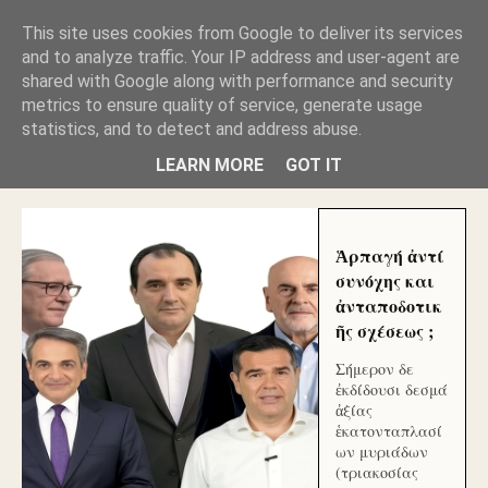
GLYFADAWEB: ΑΝΤΙ ΑΝΤΑΠΟΔΟΣΗΣ ΣΤΟΥΣ
This site uses cookies from Google to deliver its services
ΑΥΤΟΧΘΟΝΕΣ ΜΟΥ ΕΚΛΕΙΣΑΝ ΤΑ ΣΟΣΙΑΛ ΚΑΙ
and to analyze traffic. Your IP address and user-agent are
ΦΙΜΩΣΑΝ ΤΟ SITE. ΟΙ ΧΙΛΙΑΔΕΣ ΜΙΚΡΟΕΠΕΝΔΥΤΕΣ
ΕΠΕΝΔΥΣΑΤΕ ΓΙΑ ΛΕΗΛΑΣΙΑ ΚΑΙ ΕΓΚΛΗΜΑ ?
shared with Google along with performance and security
metrics to ensure quality of service, generate usage
statistics, and to detect and address abuse.
ΓΛΥΦΑΔΑ WEB |ΟΙ ΜΕΓΑΛΟΙ ΚΛΕΠΤΑΙ ΑΠΟ ΤΟ
ΜΙΚΡΟΝ ΑΠΑΓΟΥΣΙ
LEARN MORE
GOT IT
Ἁρπαγή ἀντί
συνόχης και
ἀνταποδοτικ
ῆς σχέσεως ;
Σήμερον δε
ἐκδίδουσι δεσμά
ἀξίας
ἑκατονταπλασί
ων μυριάδων
(τριακοσίας