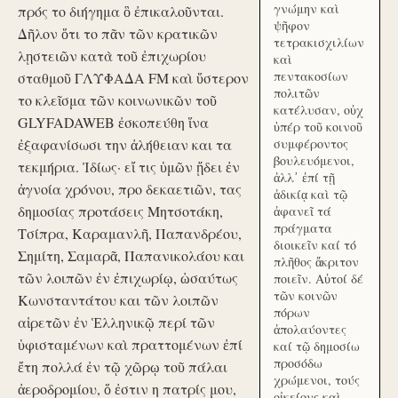
γνώμην καὶ
πρός το διήγημα ὃ ἐπικαλοῦνται.
ψῆφον
Δῆλον ὅτι το πᾶν τῶν κρατικῶν
τετρακισχιλίων
λῃστειῶν κατὰ τοῦ ἐπιχωρίου
καὶ
πεντακοσίων
σταθμοῦ ΓΛΥΦΑΔΑ FM καὶ ὕστερον
πολιτῶν
το κλεῖσμα τῶν κοινωνικῶν τοῦ
κατέλυσαν, οὐχ
GLYFADAWEB ἐσκοπεύθη ἵνα
ὑπέρ τοῦ κοινοῦ
ἐξαφανίσωσι την ἀλήθειαν και τα
συμφέροντος
βουλευόμενοι,
τεκμήρια. Ἰδίως· εἴ τις ὑμῶν ᾔδει ἐν
ἀλλ᾽ ἐπί τῇ
ἀγνοία χρόνου, προ δεκαετιῶν, τας
ἀδικίᾳ καὶ τῷ
δημοσίας προτάσεις Μητσοτάκη,
ἀφανεῖ τά
πράγματα
Τσίπρα, Καραμανλῆ, Παπανδρέου,
διοικεῖν καί τό
Σημίτη, Σαμαρᾶ, Παπανικολάου και
πλῆθος ἄκριτον
τῶν λοιπῶν ἐν ἐπιχωρίῳ, ὡσαύτως
ποιεῖν. Αὐτοί δέ
τῶν κοινῶν
Κωνσταντάτου και τῶν λοιπῶν
πόρων
αἱρετῶν ἐν Ἑλληνικῷ περί τῶν
ἀπολαύοντες
ὑφισταμένων καὶ πραττομένων ἐπί
καί τῷ δημοσίω
προσόδω
ἔτη πολλά ἐν τῷ χῶρῳ τοῦ πάλαι
χρώμενοι, τούς
ἀεροδρομίου, ὅ ἐστιν η πατρίς μου,
οἰκείους καὶ