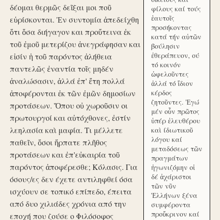
δέομαι θερμῶς δεῖξαι μοι ποῦ
φίλους καί τούς
ἑαυτοῖς
εὑρίσκονται. Ἐν συντομία ἀπεδείχθη
προσήκοντας
ὅτι ὅσα διήγαγον και προὔτεινα ἐκ
κατά τήν αὑτῶν
τοῦ ἐμοῦ μετερίζου ἀνεγράφησαν και
βούλησιν
ἐθεράπευον, ού
εἰσίν ἡ τοῦ παρόντος ἀλήθεια
τό κοινόν
παντελῶς ἐναντία τοῖς μηδέν
ὠφελοῦντες
ἀναλώσασιν, ἀλλά ἐπ' ἔτη πολλά
ἀλλά τό ἴδιον
ἀποφέρονται ἐκ τῶν ἐμῶν δημοσίων
κέρδος
ζητοῦντες. Ἐγώ
προτάσεων. Ὅπου οὐ χωροῦσιν οι
μέν οὖν πρῶτος
πρωτουργοί και αὐτόχθονες, ἐστίν
ὑπέρ ἐλευθέρου
λεηλασία καὶ μαφία. Τι μέλλετε
καὶ ίδιωτικοῦ
λόγου καί
παθεῖν, ὅσοι ἥρπατε πλῆθος
μεταδόσεως τῶν
προτάσεων και ἐπ'εὐκαιρία τοῦ
πραγμάτων
παρόντος ἀποφέρεσθε; Κόλασις. Για
ἠγωνιζόμην οἱ
δέ ἀχάριστοι
όσους/ες δεν έχετε αντιληφθεί όσα
τῶν νῦν
ισχύουν σε τοπικό επίπεδο, έπειτα
Ἑλλήνων ξένα
από δυο χιλιάδες χρόνια από την
συμφέροντα
προὔκρινον καί
εποχή που ζούσε ο Φιλόσοφος