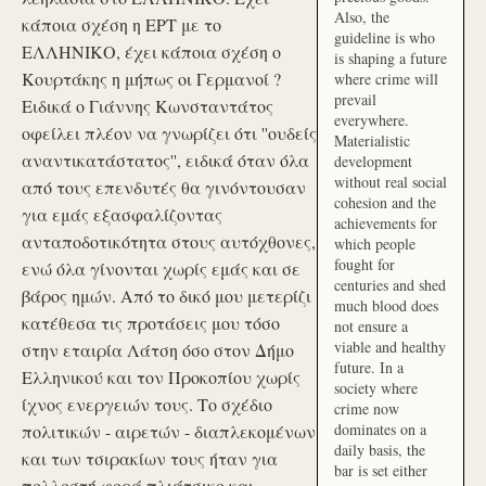
Also, the
κάποια σχέση η ΕΡΤ με το
guideline is who
ΕΛΛΗΝΙΚΟ, έχει κάποια σχέση ο
is shaping a future
Κουρτάκης η μήπως οι Γερμανοί ?
where crime will
prevail
Ειδικά ο Γιάννης Κωνσταντάτος
everywhere.
οφείλει πλέον να γνωρίζει ότι ''ουδείς
Materialistic
αναντικατάστατος'', ειδικά όταν όλα
development
without real social
από τους επενδυτές θα γινόντουσαν
cohesion and the
για εμάς εξασφαλίζοντας
achievements for
ανταποδοτικότητα στους αυτόχθονες,
which people
fought for
ενώ όλα γίνονται χωρίς εμάς και σε
centuries and shed
βάρος ημών. Από το δικό μου μετερίζι
much blood does
κατέθεσα τις προτάσεις μου τόσο
not ensure a
viable and healthy
στην εταιρία Λάτση όσο στον Δήμο
future. In a
Ελληνικού και τον Προκοπίου χωρίς
society where
ίχνος ενεργειών τους. Το σχέδιο
crime now
dominates on a
πολιτικών - αιρετών - διαπλεκομένων
daily basis, the
και των τσιρακίων τους ήταν για
bar is set either
πολλοστή φορά πλιάτσικο και