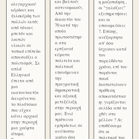
και βαλτούς
η μαζοποίηση ,
ολιγαρχικού
αστυνομικούς.
οι ''γαλάζιες''
κέρδους και
Από την
εξυπηρετήσεις
ψιλοκέρδη των
δεκαετία του
και οι
πολλών εκτός
70 κατά την
υπονομεύσεις
από τόνους
οποία
?. Επίσης,
μπετόν και
πρωτοστάτησ
ανέξαρτητα
λοιπών
α στα
απ' όσα
υλικών σε
ερτζιανά
ίσχυσαν κατά
τοπικό επίπεδο
κύματα
τον
απουσιάζει ο
πολιτεία και
παρελθόντα
πολιτισμός. Σε
πολιτικοί
χρόνο, επί του
απλά
υπονόμευαν
παρόντος
Ελληνικά
την
ποιοί
έπειτα από
πραγματική
διαπιστώνουν
μια
δημοκρατική
πρόθεση
εκατονταετία
και αξιακή
αποκατάστασ
διευρύνεται
μετεξέλιξη
ης γυρίζοντας
το πλιάτσικο
στην περιοχή
σελίδα από το
που είχαν
μας. Ενώ
χθές στο
κάνει αρχικά
πρότεινα
μέλλον ? Ας
στην περιοχή
εμπράκτως σε
υποθέσουμε
μια χούφτα
ανύποπτο
ότι οι
άτομα.
χρόνο όσα
πολιτικοί του