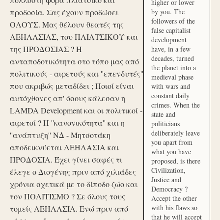
higher or lower
προδοσία. Σας έχουν προδώσει
by you. The
followers of the
ΟΛΟΥΣ. Μας θέλουν θεατές της
false capitalist
ΛΕΗΛΑΣΙΑΣ, του ΠΛΙΑΤΣΙΚΟΥ και
development
της ΠΡΟΔΟΣΙΑΣ ? Η
have, in a few
decades, turned
ανταποδοτικότητα στο τόπο μας από
the planet into a
πολιτικούς - αιρετούς και ''επενδυτές''
medieval phase
που ακριβώς μεταδίδει ; Ποιοί είναι
with wars and
constant daily
αυτόχθονες απ' όσους κάλεσαν η
crimes. When the
LAMDA Development και οι πολιτικοί -
state and
αιρετοί ? Η ''κανονικότητα'' και η
politicians
deliberately leave
''ανάπτυξη'' ΝΔ - Μητσοτάκη
you apart from
αποδεικνύεται ΛΕΗΛΑΣΙΑ και
what you have
ΠΡΟΔΟΣΙΑ. Έχει γίνει σαφές τι
proposed, is there
Civilization,
έλεγε ο Διογένης πριν από χιλιάδες
Justice and
χρόνια σχετικά με το δίποδο ζώο και
Democracy ?
τον ΠΟΛΙΤΙΣΜΟ ? Σε όλους τους
Accept the other
with his flaws so
τομείς ΛΕΗΛΑΣΙΑ. Ενώ πριν από
that he will accept