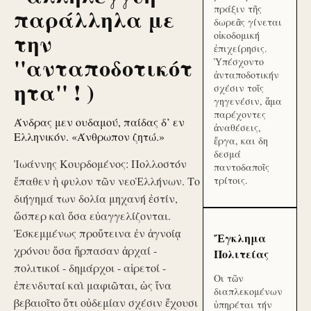
πράξιν τῆς
παράλληλα με
δωρεᾶς γίνεται
την
οἰκοδομική
ἐπιχείρησις.
''ανταποδοτικότ
Ὑπέσχοντο
ἀνταποδοτικήν
ητα'' ! )
σχέσιν τοῖς
γηγενέσιν, ἅμα
παρέχοντες
Άνδρας μεν ουδαμού, παίδας δ’ εν
ἀναθέσεις,
Ελληνικόν. «Άνθρωπον ζητώ.»
ἔργα, και δη
δεσμά
Ἰωάννης Κουρδομένος: Πολλοστόν
παντοδαποῖς
ἔπαθεν ἡ φυλον τῶν νεοἙλλήνων. Το
τρίτοις.
διήγημά των δολία μηχανή ἐστίν,
ὥσπερ καὶ ὅσα εὐαγγελίζονται.
Ἐσκεμμένως προὔτεινα ἐν ἀγνοίᾳ
Ἔγκλημα
χρόνου ὅσα ἥρπασαν ἀρχαί -
Πολιτείας
πολιτικοί - δημάρχοι - αἱρετοί -
Οι τῶν
ἐπενδυταί καὶ μαφιῶται, ὡς ἵνα
διαπλεκομένων
βεβαιοῖτο ὅτι οὐδεμίαν σχέσιν ἔχουσι
ὑπηρέται τήν