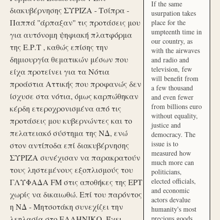
If the same
διακυβέρνησης ΣΥΡΙΖΑ - Τσίπρα -
usurpation takes
Παππά ''άρπαξαν'' τις προτάσεις μου
place for the
umpteenth time in
για αυτόνομη ψηφιακή πλατφόρμα
our country, as
της Ε.Ρ.Τ , καθώς επίσης την
with the airwaves
δημιουργία θεματικών μέσων που
and radio and
television, few
είχα προτείνει για τα Νότια
will benefit from
προάστια Αττικής που προφανώς δεν
a few thousand
ίσχυσε στα νότια, όμως καρπώθηκαν
and even fewer
from billions euro
κέρδη ετεροχρονισμένα από τις
without equality,
προτάσεις μου κυβερνώντες και το
justice and
πελατειακό σύστημα της ΝΔ, ενώ
democracy. The
issue is to
στον αντίποδα επί διακυβέρνησης
measured how
ΣΥΡΙΖΑ συνέχισαν να παρακρατούν
much more can
τους ληστεμένους εξοπλισμούς του
politicians,
elected officials,
ΓΛΥΦΑΔΑ FM στις αποθήκες της ΕΡΤ
and economic
χωρίς να δικαιωθώ. Επί του παρόντος
actors devalue
η ΝΔ - Μητσοτάκη συνεχίζει την
humanity's most
λεηλασία στο ΕΛΛΗΝΙΚΟ. Έχει
precious goods.