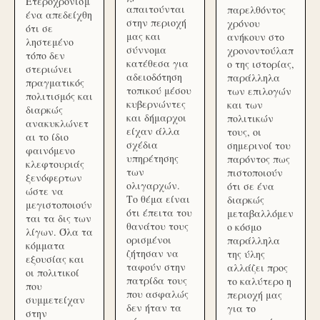
Ετεροχρονισμ
απαιτούνται
παρελθόντος
ένα απεδείχθη
στην περιοχή
χρόνου
ότι σε
μας και
ανήκουν στο
ληστεμένο
σύννομα
χρονοντούλαπ
τόπο δεν
κατέθεσα για
ο της ιστορίας,
στεριώνει
αδειοδότηση
παράλληλα
πραγματικός
τοπικού μέσου
των επιλογών
πολιτισμός και
κυβερνώντες
και των
διαρκώς
και δήμαρχοι
πολιτικών
ανακυκλώνετ
είχαν άλλα
τους, οι
αι το ίδιο
σχέδια
σημερινοί του
φαινόμενο
υπηρέτησης
παρόντος πως
κλεφτουριάς
των
πιστοποιούν
ξενόφερτων
ολιγαρχών.
ότι σε ένα
ώστε να
Το θέμα είναι
διαρκώς
μεγιστοποιούν
ότι έπειτα του
μεταβαλλόμεν
ται τα δις των
θανάτου τους
ο κόσμο
λίγων. Όλα τα
ορισμένοι
παράλληλα
κόμματα
ζήτησαν να
της ύλης
εξουσίας και
ταφούν στην
αλλάζει προς
οι πολιτικοί
πατρίδα τους
το καλύτερο η
που
που ασφαλώς
περιοχή μας
συμμετείχαν
δεν ήταν τα
για το
στην