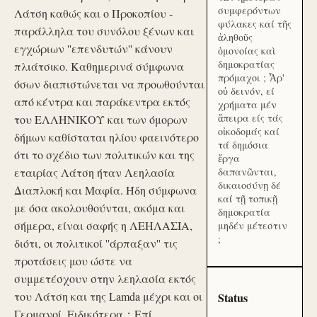
συμφερόντων
Λάτση καθώς και ο Προκοπίου -
φύλακες καί τῆς
παράλληλα του συνόλου ξένων και
ἀληθοῦς
εγχώριων ''επενδυτών'' κάνουν
ὁμονοίας καὶ
δημοκρατίας
πλιάτσικο. Καθημερινά σύμφωνα
πρόμαχοι ; Ἆρ'
όσων διαπιστώνεται να προωθούνται
οὐ δεινόν, εί
από κέντρα και παράκεντρα εκτός
χρήματα μέν
ἄπειρα είς τάς
του ΕΛΛΗΝΙΚΟΥ και των όμορων
οἰκοδομάς καί
δήμων καθίσταται ηλίου φαεινότερο
τά δημόσια
ότι το σχέδιο των πολιτικών και της
ἔργα
εταιρίας Λάτση ήταν Λεηλασία
δαπανῶνται,
δικαιοσύνῃ δέ
Διαπλοκή και Μαφία. Ήδη σύμφωνα
καί τῇ τοπικῇ
με όσα ακολουθούνται, ακόμα και
δημοκρατία
σήμερα, είναι σαφής η ΛΕΗΛΑΣΙΑ,
μηδέν μέτεστιν
;
διότι, οι πολιτικοί ''άρπαξαν'' τις
προτάσεις μου ώστε να
συμμετέσχουν στην λεηλασία εκτός
του Λάτση και της Lamda μέχρι και οι
Status
Γερμανοί. Ειδικότερα：Επί