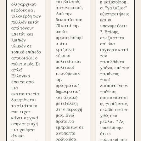
και βαλτούς
η μαζοποίηση ,
ολιγαρχικού
αστυνομικούς.
οι ''γαλάζιες''
κέρδους και
Από την
εξυπηρετήσεις
ψιλοκέρδη των
δεκαετία του
και οι
πολλών εκτός
70 κατά την
υπονομεύσεις
από τόνους
οποία
?. Επίσης,
μπετόν και
πρωτοστάτησ
ανέξαρτητα
λοιπών
α στα
απ' όσα
υλικών σε
ερτζιανά
ίσχυσαν κατά
τοπικό επίπεδο
κύματα
τον
απουσιάζει ο
πολιτεία και
παρελθόντα
πολιτισμός. Σε
πολιτικοί
χρόνο, επί του
απλά
υπονόμευαν
παρόντος
Ελληνικά
την
ποιοί
έπειτα από
πραγματική
διαπιστώνουν
μια
δημοκρατική
πρόθεση
εκατονταετία
και αξιακή
αποκατάστασ
διευρύνεται
μετεξέλιξη
ης γυρίζοντας
το πλιάτσικο
στην περιοχή
σελίδα από το
που είχαν
μας. Ενώ
χθές στο
κάνει αρχικά
πρότεινα
μέλλον ? Ας
στην περιοχή
εμπράκτως σε
υποθέσουμε
μια χούφτα
ανύποπτο
ότι οι
άτομα.
χρόνο όσα
πολιτικοί του