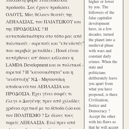
higher or lower
προδοσία. Σας έχουν προδώσει
by you. The
followers of the
ΟΛΟΥΣ. Μας θέλουν θεατές της
false capitalist
ΛΕΗΛΑΣΙΑΣ, του ΠΛΙΑΤΣΙΚΟΥ και
development
της ΠΡΟΔΟΣΙΑΣ ? Η
have, in a few
decades, turned
ανταποδοτικότητα στο τόπο μας από
the planet into a
πολιτικούς - αιρετούς και ''επενδυτές''
medieval phase
που ακριβώς μεταδίδει ; Ποιοί είναι
with wars and
constant daily
αυτόχθονες απ' όσους κάλεσαν η
crimes. When the
LAMDA Development και οι πολιτικοί -
state and
αιρετοί ? Η ''κανονικότητα'' και η
politicians
deliberately leave
''ανάπτυξη'' ΝΔ - Μητσοτάκη
you apart from
αποδεικνύεται ΛΕΗΛΑΣΙΑ και
what you have
ΠΡΟΔΟΣΙΑ. Έχει γίνει σαφές τι
proposed, is there
Civilization,
έλεγε ο Διογένης πριν από χιλιάδες
Justice and
χρόνια σχετικά με το δίποδο ζώο και
Democracy ?
τον ΠΟΛΙΤΙΣΜΟ ? Σε όλους τους
Accept the other
with his flaws so
τομείς ΛΕΗΛΑΣΙΑ. Ενώ πριν από
that he will accept