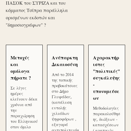
ΠΑΣΟΚ του ΣΥΡΙΖΑ και του
κόμματος Τσίπρα παράλληλα
ορισμένων εκδοτών και
''δημοσιογράφων'' ?
Μετοχές
Ανύπαρκτη
Αχαρακτήρ
και
Δικαιοσύνη
ιστες
ομόλογα
''πολιτικές''
Από το 2014
πήρατε ?
συγκάλυψης
της τοπικής
-
προβοκάτσιας
Σε λίγες
υπονομεύσε
στο Δήμο
ημέρες
Γλυφάδας,
ων
κλείνουν δέκα
(κατάλυση
χρόνια από
εντολής
Μεθοδολογίες
την
χιλιάδων
παρακολούθησ
παραχώρηση
ψηφοφόρων ,
ης, διώξεων -
του Ελληνικού
εξαγορά
κατασχέσεων
στον όμιλο
αντιπολιτευόμ
( κρατικών