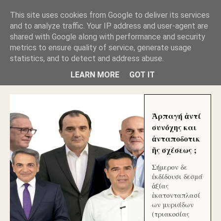
GLYFADAWEB: ΑΝΤΙ ΑΝΤΑΠΟΔΟΣΗΣ ΣΤΟΥΣ
This site uses cookies from Google to deliver its services
ΑΥΤΟΧΘΟΝΕΣ ΜΟΥ ΕΚΛΕΙΣΑΝ ΤΑ ΣΟΣΙΑΛ ΚΑΙ
and to analyze traffic. Your IP address and user-agent are
ΦΙΜΩΣΑΝ ΤΟ SITE. ΟΙ ΧΙΛΙΑΔΕΣ ΜΙΚΡΟΕΠΕΝΔΥΤΕΣ
ΕΠΕΝΔΥΣΑΤΕ ΓΙΑ ΛΕΗΛΑΣΙΑ ΚΑΙ ΕΓΚΛΗΜΑ ?
shared with Google along with performance and security
metrics to ensure quality of service, generate usage
statistics, and to detect and address abuse.
ΓΛΥΦΑΔΑ WEB |ΟΙ ΜΕΓΑΛΟΙ ΚΛΕΠΤΑΙ ΑΠΟ ΤΟ
ΜΙΚΡΟΝ ΑΠΑΓΟΥΣΙ
LEARN MORE
GOT IT
Ἁρπαγή ἀντί
συνόχης και
ἀνταποδοτικ
ῆς σχέσεως ;
Σήμερον δε
ἐκδίδουσι δεσμά
ἀξίας
ἑκατονταπλασί
ων μυριάδων
(τριακοσίας