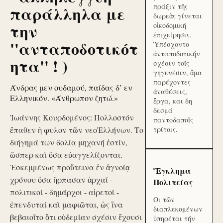
πράξιν τῆς
παράλληλα με
δωρεᾶς γίνεται
την
οἰκοδομική
ἐπιχείρησις.
''ανταποδοτικότ
Ὑπέσχοντο
ἀνταποδοτικήν
ητα'' ! )
σχέσιν τοῖς
γηγενέσιν, ἅμα
παρέχοντες
Άνδρας μεν ουδαμού, παίδας δ’ εν
ἀναθέσεις,
Ελληνικόν. «Άνθρωπον ζητώ.»
ἔργα, και δη
δεσμά
Ἰωάννης Κουρδομένος: Πολλοστόν
παντοδαποῖς
ἔπαθεν ἡ φυλον τῶν νεοἙλλήνων. Το
τρίτοις.
διήγημά των δολία μηχανή ἐστίν,
ὥσπερ καὶ ὅσα εὐαγγελίζονται.
Ἐσκεμμένως προὔτεινα ἐν ἀγνοίᾳ
Ἔγκλημα
χρόνου ὅσα ἥρπασαν ἀρχαί -
Πολιτείας
πολιτικοί - δημάρχοι - αἱρετοί -
Οι τῶν
ἐπενδυταί καὶ μαφιῶται, ὡς ἵνα
διαπλεκομένων
βεβαιοῖτο ὅτι οὐδεμίαν σχέσιν ἔχουσι
ὑπηρέται τήν