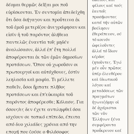
δέομαι θερμῶς δεῖξαι μοι ποῦ
φίλους καί τούς
ἑαυτοῖς
εὑρίσκονται. Ἐν συντομία ἀπεδείχθη
προσήκοντας
ὅτι ὅσα διήγαγον και προὔτεινα ἐκ
κατά τήν αὑτῶν
τοῦ ἐμοῦ μετερίζου ἀνεγράφησαν και
βούλησιν
ἐθεράπευον, ού
εἰσίν ἡ τοῦ παρόντος ἀλήθεια
τό κοινόν
παντελῶς ἐναντία τοῖς μηδέν
ὠφελοῦντες
ἀναλώσασιν, ἀλλά ἐπ' ἔτη πολλά
ἀλλά τό ἴδιον
ἀποφέρονται ἐκ τῶν ἐμῶν δημοσίων
κέρδος
ζητοῦντες. Ἐγώ
προτάσεων. Ὅπου οὐ χωροῦσιν οι
μέν οὖν πρῶτος
πρωτουργοί και αὐτόχθονες, ἐστίν
ὑπέρ ἐλευθέρου
λεηλασία καὶ μαφία. Τι μέλλετε
καὶ ίδιωτικοῦ
λόγου καί
παθεῖν, ὅσοι ἥρπατε πλῆθος
μεταδόσεως τῶν
προτάσεων και ἐπ'εὐκαιρία τοῦ
πραγμάτων
παρόντος ἀποφέρεσθε; Κόλασις. Για
ἠγωνιζόμην οἱ
δέ ἀχάριστοι
όσους/ες δεν έχετε αντιληφθεί όσα
τῶν νῦν
ισχύουν σε τοπικό επίπεδο, έπειτα
Ἑλλήνων ξένα
από δυο χιλιάδες χρόνια από την
συμφέροντα
προὔκρινον καί
εποχή που ζούσε ο Φιλόσοφος