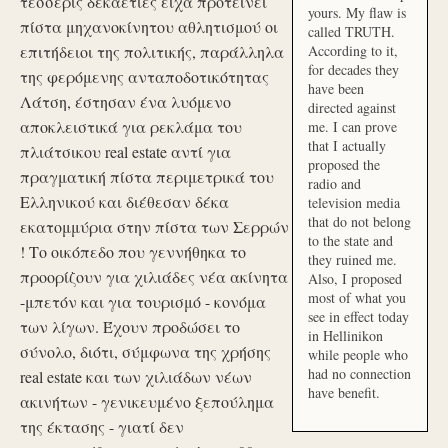
τέσσερις δεκαετίες είχα προτείνει
yours. My flaw is
πίστα μηχανοκίνητου αθλητισμού οι
called TRUTH.
επιτήδειοι της πολιτικής, παράλληλα
According to it,
for decades they
της φερόμενης ανταποδοτικότητας
have been
Λάτση, έστησαν ένα λυόμενο
directed against
αποκλειστικά για ρεκλάμα του
me. I can prove
that I actually
πλιάτσικου real estate αντί για
proposed the
πραγματική πίστα περιμετρικά του
radio and
Ελληνικού και διέθεσαν δέκα
television media
that do not belong
εκατομμύρια στην πίστα των Σερρών
to the state and
! Το οικόπεδο που γεννήθηκα το
they ruined me.
προορίζουν για χιλιάδες νέα ακίνητα
Also, I proposed
most of what you
-μπετόν και για τουρισμό - κονόμα
see in effect today
των λίγων. Έχουν προδώσει το
in Hellinikon
σύνολο, διότι, σύμφωνα της χρήσης
while people who
had no connection
real estate και των χιλιάδων νέων
have benefit.
ακινήτων - γενικευμένο ξεπούλημα
της έκτασης - γιατί δεν