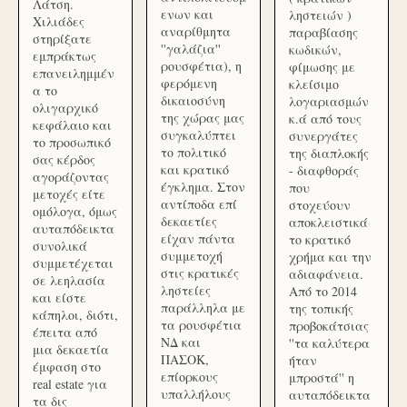
Λάτση.
ενων και
ληστειών )
Χιλιάδες
αναρίθμητα
παραβίασης
στηρίξατε
''γαλάζια''
κωδικών,
εμπράκτως
ρουσφέτια), η
φίμωσης με
επανειλημμέν
φερόμενη
κλείσιμο
α το
δικαιοσύνη
λογαριασμών
ολιγαρχικό
της χώρας μας
κ.ά από τους
κεφάλαιο και
συγκαλύπτει
συνεργάτες
το προσωπικό
το πολιτικό
της διαπλοκής
σας κέρδος
και κρατικό
- διαφθοράς
αγοράζοντας
έγκλημα. Στον
που
μετοχές είτε
αντίποδα επί
στοχεύουν
ομόλογα, όμως
δεκαετίες
αποκλειστικά
αυταπόδεικτα
είχαν πάντα
το κρατικό
συνολικά
συμμετοχή
χρήμα και την
συμμετέχεται
στις κρατικές
αδιαφάνεια.
σε λεηλασία
ληστείες
Από το 2014
και είστε
παράλληλα με
της τοπικής
κάπηλοι, διότι,
τα ρουσφέτια
προβοκάτσιας
έπειτα από
ΝΔ και
''τα καλύτερα
μια δεκαετία
ΠΑΣΟΚ,
ήταν
έμφαση στο
επίορκους
μπροστά'' η
real estate για
υπαλλήλους
αυταπόδεικτα
τα δις