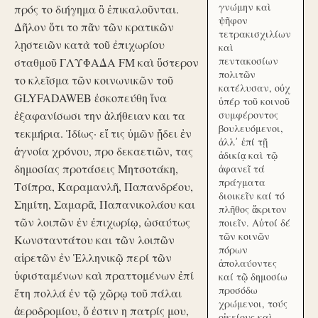
γνώμην καὶ
πρός το διήγημα ὃ ἐπικαλοῦνται.
ψῆφον
Δῆλον ὅτι το πᾶν τῶν κρατικῶν
τετρακισχιλίων
λῃστειῶν κατὰ τοῦ ἐπιχωρίου
καὶ
πεντακοσίων
σταθμοῦ ΓΛΥΦΑΔΑ FM καὶ ὕστερον
πολιτῶν
το κλεῖσμα τῶν κοινωνικῶν τοῦ
κατέλυσαν, οὐχ
GLYFADAWEB ἐσκοπεύθη ἵνα
ὑπέρ τοῦ κοινοῦ
ἐξαφανίσωσι την ἀλήθειαν και τα
συμφέροντος
βουλευόμενοι,
τεκμήρια. Ἰδίως· εἴ τις ὑμῶν ᾔδει ἐν
ἀλλ᾽ ἐπί τῇ
ἀγνοία χρόνου, προ δεκαετιῶν, τας
ἀδικίᾳ καὶ τῷ
δημοσίας προτάσεις Μητσοτάκη,
ἀφανεῖ τά
πράγματα
Τσίπρα, Καραμανλῆ, Παπανδρέου,
διοικεῖν καί τό
Σημίτη, Σαμαρᾶ, Παπανικολάου και
πλῆθος ἄκριτον
τῶν λοιπῶν ἐν ἐπιχωρίῳ, ὡσαύτως
ποιεῖν. Αὐτοί δέ
τῶν κοινῶν
Κωνσταντάτου και τῶν λοιπῶν
πόρων
αἱρετῶν ἐν Ἑλληνικῷ περί τῶν
ἀπολαύοντες
ὑφισταμένων καὶ πραττομένων ἐπί
καί τῷ δημοσίω
προσόδω
ἔτη πολλά ἐν τῷ χῶρῳ τοῦ πάλαι
χρώμενοι, τούς
ἀεροδρομίου, ὅ ἐστιν η πατρίς μου,
οἰκείους καὶ