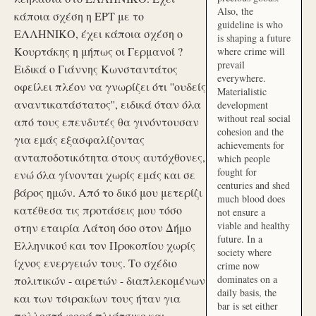
Also, the
κάποια σχέση η ΕΡΤ με το
guideline is who
ΕΛΛΗΝΙΚΟ, έχει κάποια σχέση ο
is shaping a future
Κουρτάκης η μήπως οι Γερμανοί ?
where crime will
prevail
Ειδικά ο Γιάννης Κωνσταντάτος
everywhere.
οφείλει πλέον να γνωρίζει ότι ''ουδείς
Materialistic
αναντικατάστατος'', ειδικά όταν όλα
development
without real social
από τους επενδυτές θα γινόντουσαν
cohesion and the
για εμάς εξασφαλίζοντας
achievements for
ανταποδοτικότητα στους αυτόχθονες,
which people
fought for
ενώ όλα γίνονται χωρίς εμάς και σε
centuries and shed
βάρος ημών. Από το δικό μου μετερίζι
much blood does
κατέθεσα τις προτάσεις μου τόσο
not ensure a
viable and healthy
στην εταιρία Λάτση όσο στον Δήμο
future. In a
Ελληνικού και τον Προκοπίου χωρίς
society where
ίχνος ενεργειών τους. Το σχέδιο
crime now
dominates on a
πολιτικών - αιρετών - διαπλεκομένων
daily basis, the
και των τσιρακίων τους ήταν για
bar is set either
πολλοστή φορά πλιάτσικο και