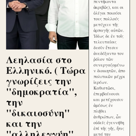
πεντήκοντα
ἀκριβῶς), και οι
ὀλίγοι ποιούσι
τους πολλούς
μετύχειν τῆς
ἁρπαγῆς αὐτῶν.
Ἰδίως δε ἐν τοῖς
τελευταίοις
δυσίν ἔτεσιν
ἀνεδέξαντο τον
Λεηλασία στο
ῥόλον τῶν
συνεργαζομένω
Ελληνικό. ( Τώρα
ν διοικητῶν, ἀπο
γνωρίζεις την
πολιτικῶν μέχρι
ἱερέων.
''δημοκρατία'',
Καθιστῶσι,
ἐπεμβαίνουσι
την
και μετέχουσιν
ἀμέσως ἐν
''δικαιοσύνη''
πλήθει
ἀνθρώπων, ὧν
και την
οὐδείς ἐγεννήθη
ἐπί τῆς γῆς, ἥτις
''αλληλεγγύη''
μετά την