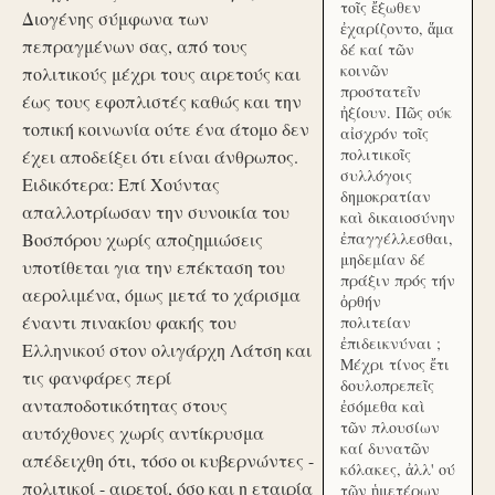
τοῖς ἔξωθεν
Διογένης σύμφωνα των
ἐχαρίζοντο, ἅμα
πεπραγμένων σας, από τους
δέ καί τῶν
κοινῶν
πολιτικούς μέχρι τους αιρετούς και
προστατεῖν
έως τους εφοπλιστές καθώς και την
ἠξίουν. Πῶς ούκ
τοπική κοινωνία ούτε ένα άτομο δεν
αἰσχρόν τοῖς
πολιτικοῖς
έχει αποδείξει ότι είναι άνθρωπος.
συλλόγοις
Ειδικότερα: Επί Χούντας
δημοκρατίαν
απαλλοτρίωσαν την συνοικία του
καὶ δικαιοσύνην
Βοσπόρου χωρίς αποζημιώσεις
ἐπαγγέλλεσθαι,
μηδεμίαν δέ
υποτίθεται για την επέκταση του
πράξιν πρός τήν
αερολιμένα, όμως μετά το χάρισμα
ὀρθήν
έναντι πινακίου φακής του
πολιτείαν
ἐπιδεικνύναι ;
Ελληνικού στον ολιγάρχη Λάτση και
Μέχρι τίνος ἔτι
τις φανφάρες περί
δουλοπρεπεῖς
ανταποδοτικότητας στους
ἐσόμεθα καὶ
τῶν πλουσίων
αυτόχθονες χωρίς αντίκρυσμα
καί δυνατῶν
απέδειχθη ότι, τόσο οι κυβερνώντες -
κόλακες, ἀλλ' ού
πολιτικοί - αιρετοί, όσο και η εταιρία
τῶν ἡμετέρων