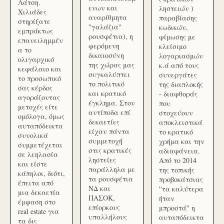
Λάτση.
ενων και
ληστειών )
Χιλιάδες
αναρίθμητα
παραβίασης
στηρίξατε
''γαλάζια''
κωδικών,
εμπράκτως
ρουσφέτια), η
φίμωσης με
επανειλημμέν
φερόμενη
κλείσιμο
α το
δικαιοσύνη
λογαριασμών
ολιγαρχικό
της χώρας μας
κ.ά από τους
κεφάλαιο και
συγκαλύπτει
συνεργάτες
το προσωπικό
το πολιτικό
της διαπλοκής
σας κέρδος
και κρατικό
- διαφθοράς
αγοράζοντας
έγκλημα. Στον
που
μετοχές είτε
αντίποδα επί
στοχεύουν
ομόλογα, όμως
δεκαετίες
αποκλειστικά
αυταπόδεικτα
είχαν πάντα
το κρατικό
συνολικά
συμμετοχή
χρήμα και την
συμμετέχεται
στις κρατικές
αδιαφάνεια.
σε λεηλασία
ληστείες
Από το 2014
και είστε
παράλληλα με
της τοπικής
κάπηλοι, διότι,
τα ρουσφέτια
προβοκάτσιας
έπειτα από
ΝΔ και
''τα καλύτερα
μια δεκαετία
ΠΑΣΟΚ,
ήταν
έμφαση στο
επίορκους
μπροστά'' η
real estate για
υπαλλήλους
αυταπόδεικτα
τα δις