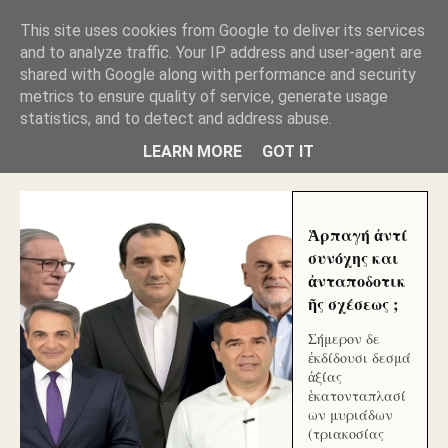
GLYFADAWEB: ΑΝΤΙ ΑΝΤΑΠΟΔΟΣΗΣ ΣΤΟΥΣ
This site uses cookies from Google to deliver its services
ΑΥΤΟΧΘΟΝΕΣ ΜΟΥ ΕΚΛΕΙΣΑΝ ΤΑ ΣΟΣΙΑΛ ΚΑΙ
and to analyze traffic. Your IP address and user-agent are
ΦΙΜΩΣΑΝ ΤΟ SITE. ΟΙ ΧΙΛΙΑΔΕΣ ΜΙΚΡΟΕΠΕΝΔΥΤΕΣ
ΕΠΕΝΔΥΣΑΤΕ ΓΙΑ ΛΕΗΛΑΣΙΑ ΚΑΙ ΕΓΚΛΗΜΑ ?
shared with Google along with performance and security
metrics to ensure quality of service, generate usage
statistics, and to detect and address abuse.
ΓΛΥΦΑΔΑ WEB |ΟΙ ΜΕΓΑΛΟΙ ΚΛΕΠΤΑΙ ΑΠΟ ΤΟ
ΜΙΚΡΟΝ ΑΠΑΓΟΥΣΙ
LEARN MORE
GOT IT
Ἁρπαγή ἀντί
συνόχης και
ἀνταποδοτικ
ῆς σχέσεως ;
Σήμερον δε
ἐκδίδουσι δεσμά
ἀξίας
ἑκατονταπλασί
ων μυριάδων
(τριακοσίας