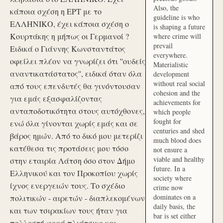
Also, the
κάποια σχέση η ΕΡΤ με το
guideline is who
ΕΛΛΗΝΙΚΟ, έχει κάποια σχέση ο
is shaping a future
Κουρτάκης η μήπως οι Γερμανοί ?
where crime will
prevail
Ειδικά ο Γιάννης Κωνσταντάτος
everywhere.
οφείλει πλέον να γνωρίζει ότι ''ουδείς
Materialistic
αναντικατάστατος'', ειδικά όταν όλα
development
without real social
από τους επενδυτές θα γινόντουσαν
cohesion and the
για εμάς εξασφαλίζοντας
achievements for
ανταποδοτικότητα στους αυτόχθονες,
which people
fought for
ενώ όλα γίνονται χωρίς εμάς και σε
centuries and shed
βάρος ημών. Από το δικό μου μετερίζι
much blood does
κατέθεσα τις προτάσεις μου τόσο
not ensure a
viable and healthy
στην εταιρία Λάτση όσο στον Δήμο
future. In a
Ελληνικού και τον Προκοπίου χωρίς
society where
ίχνος ενεργειών τους. Το σχέδιο
crime now
dominates on a
πολιτικών - αιρετών - διαπλεκομένων
daily basis, the
και των τσιρακίων τους ήταν για
bar is set either
πολλοστή φορά πλιάτσικο και