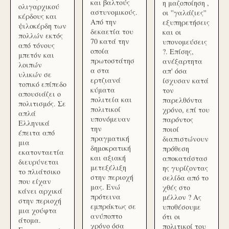
και βαλτούς
η μαζοποίηση ,
ολιγαρχικού
αστυνομικούς.
οι ''γαλάζιες''
κέρδους και
Από την
εξυπηρετήσεις
ψιλοκέρδη των
δεκαετία του
και οι
πολλών εκτός
70 κατά την
υπονομεύσεις
από τόνους
οποία
?. Επίσης,
μπετόν και
πρωτοστάτησ
ανέξαρτητα
λοιπών
α στα
απ' όσα
υλικών σε
ερτζιανά
ίσχυσαν κατά
τοπικό επίπεδο
κύματα
τον
απουσιάζει ο
πολιτεία και
παρελθόντα
πολιτισμός. Σε
πολιτικοί
χρόνο, επί του
απλά
υπονόμευαν
παρόντος
Ελληνικά
την
ποιοί
έπειτα από
πραγματική
διαπιστώνουν
μια
δημοκρατική
πρόθεση
εκατονταετία
και αξιακή
αποκατάστασ
διευρύνεται
μετεξέλιξη
ης γυρίζοντας
το πλιάτσικο
στην περιοχή
σελίδα από το
που είχαν
μας. Ενώ
χθές στο
κάνει αρχικά
πρότεινα
μέλλον ? Ας
στην περιοχή
εμπράκτως σε
υποθέσουμε
μια χούφτα
ανύποπτο
ότι οι
άτομα.
χρόνο όσα
πολιτικοί του