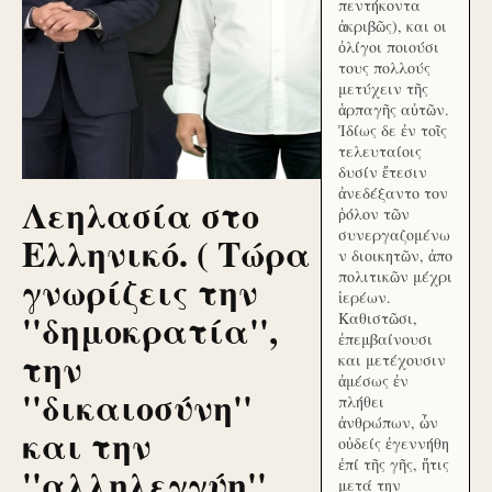
πεντήκοντα
ἀκριβῶς), και οι
ὀλίγοι ποιούσι
τους πολλούς
μετύχειν τῆς
ἁρπαγῆς αὐτῶν.
Ἰδίως δε ἐν τοῖς
τελευταίοις
δυσίν ἔτεσιν
ἀνεδέξαντο τον
Λεηλασία στο
ῥόλον τῶν
συνεργαζομένω
Ελληνικό. ( Τώρα
ν διοικητῶν, ἀπο
γνωρίζεις την
πολιτικῶν μέχρι
ἱερέων.
''δημοκρατία'',
Καθιστῶσι,
ἐπεμβαίνουσι
την
και μετέχουσιν
ἀμέσως ἐν
''δικαιοσύνη''
πλήθει
ἀνθρώπων, ὧν
και την
οὐδείς ἐγεννήθη
ἐπί τῆς γῆς, ἥτις
''αλληλεγγύη''
μετά την