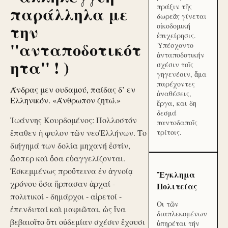
πράξιν τῆς
παράλληλα με
δωρεᾶς γίνεται
την
οἰκοδομική
ἐπιχείρησις.
''ανταποδοτικότ
Ὑπέσχοντο
ἀνταποδοτικήν
ητα'' ! )
σχέσιν τοῖς
γηγενέσιν, ἅμα
παρέχοντες
Άνδρας μεν ουδαμού, παίδας δ’ εν
ἀναθέσεις,
Ελληνικόν. «Άνθρωπον ζητώ.»
ἔργα, και δη
δεσμά
Ἰωάννης Κουρδομένος: Πολλοστόν
παντοδαποῖς
ἔπαθεν ἡ φυλον τῶν νεοἙλλήνων. Το
τρίτοις.
διήγημά των δολία μηχανή ἐστίν,
ὥσπερ καὶ ὅσα εὐαγγελίζονται.
Ἐσκεμμένως προὔτεινα ἐν ἀγνοίᾳ
Ἔγκλημα
χρόνου ὅσα ἥρπασαν ἀρχαί -
Πολιτείας
πολιτικοί - δημάρχοι - αἱρετοί -
Οι τῶν
ἐπενδυταί καὶ μαφιῶται, ὡς ἵνα
διαπλεκομένων
βεβαιοῖτο ὅτι οὐδεμίαν σχέσιν ἔχουσι
ὑπηρέται τήν