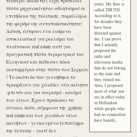
τέσσερις δεκαετίες είχα προτείνει
yours. My flaw is
πίστα μηχανοκίνητου αθλητισμού οι
called TRUTH.
επιτήδειοι της πολιτικής, παράλληλα
According to it,
for decades they
της φερόμενης ανταποδοτικότητας
have been
Λάτση, έστησαν ένα λυόμενο
directed against
αποκλειστικά για ρεκλάμα του
me. I can prove
that I actually
πλιάτσικου real estate αντί για
proposed the
πραγματική πίστα περιμετρικά του
radio and
Ελληνικού και διέθεσαν δέκα
television media
that do not belong
εκατομμύρια στην πίστα των Σερρών
to the state and
! Το οικόπεδο που γεννήθηκα το
they ruined me.
προορίζουν για χιλιάδες νέα ακίνητα
Also, I proposed
most of what you
-μπετόν και για τουρισμό - κονόμα
see in effect today
των λίγων. Έχουν προδώσει το
in Hellinikon
σύνολο, διότι, σύμφωνα της χρήσης
while people who
had no connection
real estate και των χιλιάδων νέων
have benefit.
ακινήτων - γενικευμένο ξεπούλημα
της έκτασης - γιατί δεν