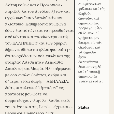
συμφερόντων
Λάτση καθώς και ο Προκοπίου -
φύλακες καί τῆς
παράλληλα του συνόλου ξένων και
ἀληθοῦς
εγχώριων ''επενδυτών'' κάνουν
ὁμονοίας καὶ
δημοκρατίας
πλιάτσικο. Καθημερινά σύμφωνα
πρόμαχοι ; Ἆρ'
όσων διαπιστώνεται να προωθούνται
οὐ δεινόν, εί
από κέντρα και παράκεντρα εκτός
χρήματα μέν
ἄπειρα είς τάς
του ΕΛΛΗΝΙΚΟΥ και των όμορων
οἰκοδομάς καί
δήμων καθίσταται ηλίου φαεινότερο
τά δημόσια
ότι το σχέδιο των πολιτικών και της
ἔργα
εταιρίας Λάτση ήταν Λεηλασία
δαπανῶνται,
δικαιοσύνῃ δέ
Διαπλοκή και Μαφία. Ήδη σύμφωνα
καί τῇ τοπικῇ
με όσα ακολουθούνται, ακόμα και
δημοκρατία
σήμερα, είναι σαφής η ΛΕΗΛΑΣΙΑ,
μηδέν μέτεστιν
;
διότι, οι πολιτικοί ''άρπαξαν'' τις
προτάσεις μου ώστε να
συμμετέσχουν στην λεηλασία εκτός
του Λάτση και της Lamda μέχρι και οι
Status
Γερμανοί. Ειδικότερα：Επί