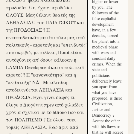
higher or lower
προδοσία. Σας έχουν προδώσει
by you. The
followers of the
ΟΛΟΥΣ. Μας θέλουν θεατές της
false capitalist
ΛΕΗΛΑΣΙΑΣ, του ΠΛΙΑΤΣΙΚΟΥ και
development
της ΠΡΟΔΟΣΙΑΣ ? Η
have, in a few
decades, turned
ανταποδοτικότητα στο τόπο μας από
the planet into a
πολιτικούς - αιρετούς και ''επενδυτές''
medieval phase
που ακριβώς μεταδίδει ; Ποιοί είναι
with wars and
constant daily
αυτόχθονες απ' όσους κάλεσαν η
crimes. When the
LAMDA Development και οι πολιτικοί -
state and
αιρετοί ? Η ''κανονικότητα'' και η
politicians
deliberately leave
''ανάπτυξη'' ΝΔ - Μητσοτάκη
you apart from
αποδεικνύεται ΛΕΗΛΑΣΙΑ και
what you have
ΠΡΟΔΟΣΙΑ. Έχει γίνει σαφές τι
proposed, is there
Civilization,
έλεγε ο Διογένης πριν από χιλιάδες
Justice and
χρόνια σχετικά με το δίποδο ζώο και
Democracy ?
τον ΠΟΛΙΤΙΣΜΟ ? Σε όλους τους
Accept the other
with his flaws so
τομείς ΛΕΗΛΑΣΙΑ. Ενώ πριν από
that he will accept