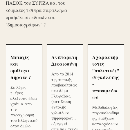
ΠΑΣΟΚ του ΣΥΡΙΖΑ και του
κόμματος Τσίπρα παράλληλα
ορισμένων εκδοτών και
''δημοσιογράφων'' ?
Μετοχές
Ανύπαρκτη
Αχαρακτήρ
και
Δικαιοσύνη
ιστες
ομόλογα
''πολιτικές''
Από το 2014
πήρατε ?
συγκάλυψης
της τοπικής
-
προβοκάτσιας
Σε λίγες
υπονομεύσε
στο Δήμο
ημέρες
Γλυφάδας,
ων
κλείνουν δέκα
(κατάλυση
χρόνια από
εντολής
Μεθοδολογίες
την
χιλιάδων
παρακολούθησ
παραχώρηση
ψηφοφόρων ,
ης, διώξεων -
του Ελληνικού
εξαγορά
κατασχέσεων
στον όμιλο
αντιπολιτευόμ
( κρατικών