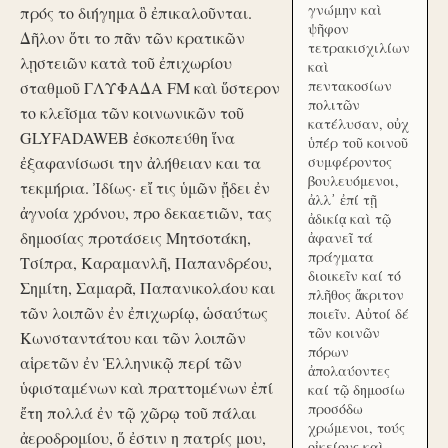
γνώμην καὶ
πρός το διήγημα ὃ ἐπικαλοῦνται.
ψῆφον
Δῆλον ὅτι το πᾶν τῶν κρατικῶν
τετρακισχιλίων
λῃστειῶν κατὰ τοῦ ἐπιχωρίου
καὶ
πεντακοσίων
σταθμοῦ ΓΛΥΦΑΔΑ FM καὶ ὕστερον
πολιτῶν
το κλεῖσμα τῶν κοινωνικῶν τοῦ
κατέλυσαν, οὐχ
GLYFADAWEB ἐσκοπεύθη ἵνα
ὑπέρ τοῦ κοινοῦ
ἐξαφανίσωσι την ἀλήθειαν και τα
συμφέροντος
βουλευόμενοι,
τεκμήρια. Ἰδίως· εἴ τις ὑμῶν ᾔδει ἐν
ἀλλ᾽ ἐπί τῇ
ἀγνοία χρόνου, προ δεκαετιῶν, τας
ἀδικίᾳ καὶ τῷ
δημοσίας προτάσεις Μητσοτάκη,
ἀφανεῖ τά
πράγματα
Τσίπρα, Καραμανλῆ, Παπανδρέου,
διοικεῖν καί τό
Σημίτη, Σαμαρᾶ, Παπανικολάου και
πλῆθος ἄκριτον
τῶν λοιπῶν ἐν ἐπιχωρίῳ, ὡσαύτως
ποιεῖν. Αὐτοί δέ
τῶν κοινῶν
Κωνσταντάτου και τῶν λοιπῶν
πόρων
αἱρετῶν ἐν Ἑλληνικῷ περί τῶν
ἀπολαύοντες
ὑφισταμένων καὶ πραττομένων ἐπί
καί τῷ δημοσίω
προσόδω
ἔτη πολλά ἐν τῷ χῶρῳ τοῦ πάλαι
χρώμενοι, τούς
ἀεροδρομίου, ὅ ἐστιν η πατρίς μου,
οἰκείους καὶ