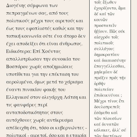
τοῖς ἔξωθεν
Διογένης σύμφωνα των
ἐχαρίζοντο, ἅμα
πεπραγμένων σας, από τους
δέ καί τῶν
κοινῶν
πολιτικούς μέχρι τους αιρετούς και
προστατεῖν
έως τους εφοπλιστές καθώς και την
ἠξίουν. Πῶς ούκ
τοπική κοινωνία ούτε ένα άτομο δεν
αἰσχρόν τοῖς
πολιτικοῖς
έχει αποδείξει ότι είναι άνθρωπος.
συλλόγοις
Ειδικότερα: Επί Χούντας
δημοκρατίαν
απαλλοτρίωσαν την συνοικία του
καὶ δικαιοσύνην
Βοσπόρου χωρίς αποζημιώσεις
ἐπαγγέλλεσθαι,
μηδεμίαν δέ
υποτίθεται για την επέκταση του
πράξιν πρός τήν
αερολιμένα, όμως μετά το χάρισμα
ὀρθήν
έναντι πινακίου φακής του
πολιτείαν
ἐπιδεικνύναι ;
Ελληνικού στον ολιγάρχη Λάτση και
Μέχρι τίνος ἔτι
τις φανφάρες περί
δουλοπρεπεῖς
ανταποδοτικότητας στους
ἐσόμεθα καὶ
τῶν πλουσίων
αυτόχθονες χωρίς αντίκρυσμα
καί δυνατῶν
απέδειχθη ότι, τόσο οι κυβερνώντες -
κόλακες, ἀλλ' ού
πολιτικοί - αιρετοί, όσο και η εταιρία
τῶν ἡμετέρων