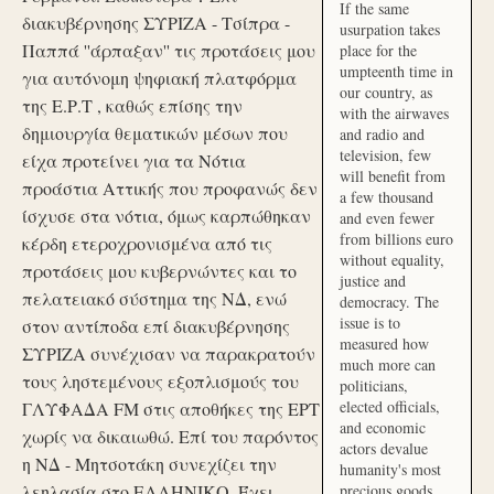
If the same
διακυβέρνησης ΣΥΡΙΖΑ - Τσίπρα -
usurpation takes
Παππά ''άρπαξαν'' τις προτάσεις μου
place for the
umpteenth time in
για αυτόνομη ψηφιακή πλατφόρμα
our country, as
της Ε.Ρ.Τ , καθώς επίσης την
with the airwaves
δημιουργία θεματικών μέσων που
and radio and
television, few
είχα προτείνει για τα Νότια
will benefit from
προάστια Αττικής που προφανώς δεν
a few thousand
ίσχυσε στα νότια, όμως καρπώθηκαν
and even fewer
from billions euro
κέρδη ετεροχρονισμένα από τις
without equality,
προτάσεις μου κυβερνώντες και το
justice and
πελατειακό σύστημα της ΝΔ, ενώ
democracy. The
issue is to
στον αντίποδα επί διακυβέρνησης
measured how
ΣΥΡΙΖΑ συνέχισαν να παρακρατούν
much more can
τους ληστεμένους εξοπλισμούς του
politicians,
elected officials,
ΓΛΥΦΑΔΑ FM στις αποθήκες της ΕΡΤ
and economic
χωρίς να δικαιωθώ. Επί του παρόντος
actors devalue
η ΝΔ - Μητσοτάκη συνεχίζει την
humanity's most
λεηλασία στο ΕΛΛΗΝΙΚΟ. Έχει
precious goods.