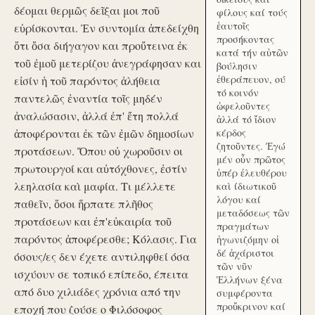
δέομαι θερμῶς δεῖξαι μοι ποῦ
φίλους καί τούς
ἑαυτοῖς
εὑρίσκονται. Ἐν συντομία ἀπεδείχθη
προσήκοντας
ὅτι ὅσα διήγαγον και προὔτεινα ἐκ
κατά τήν αὑτῶν
τοῦ ἐμοῦ μετερίζου ἀνεγράφησαν και
βούλησιν
ἐθεράπευον, ού
εἰσίν ἡ τοῦ παρόντος ἀλήθεια
τό κοινόν
παντελῶς ἐναντία τοῖς μηδέν
ὠφελοῦντες
ἀναλώσασιν, ἀλλά ἐπ' ἔτη πολλά
ἀλλά τό ἴδιον
ἀποφέρονται ἐκ τῶν ἐμῶν δημοσίων
κέρδος
ζητοῦντες. Ἐγώ
προτάσεων. Ὅπου οὐ χωροῦσιν οι
μέν οὖν πρῶτος
πρωτουργοί και αὐτόχθονες, ἐστίν
ὑπέρ ἐλευθέρου
λεηλασία καὶ μαφία. Τι μέλλετε
καὶ ίδιωτικοῦ
λόγου καί
παθεῖν, ὅσοι ἥρπατε πλῆθος
μεταδόσεως τῶν
προτάσεων και ἐπ'εὐκαιρία τοῦ
πραγμάτων
παρόντος ἀποφέρεσθε; Κόλασις. Για
ἠγωνιζόμην οἱ
δέ ἀχάριστοι
όσους/ες δεν έχετε αντιληφθεί όσα
τῶν νῦν
ισχύουν σε τοπικό επίπεδο, έπειτα
Ἑλλήνων ξένα
από δυο χιλιάδες χρόνια από την
συμφέροντα
προὔκρινον καί
εποχή που ζούσε ο Φιλόσοφος