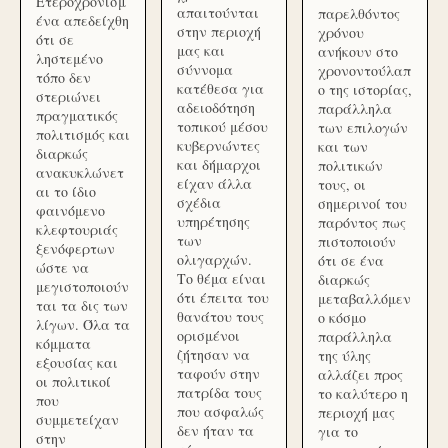
Ετεροχρονισμ
απαιτούνται
παρελθόντος
ένα απεδείχθη
στην περιοχή
χρόνου
ότι σε
μας και
ανήκουν στο
ληστεμένο
σύννομα
χρονοντούλαπ
τόπο δεν
κατέθεσα για
ο της ιστορίας,
στεριώνει
αδειοδότηση
παράλληλα
πραγματικός
τοπικού μέσου
των επιλογών
πολιτισμός και
κυβερνώντες
και των
διαρκώς
και δήμαρχοι
πολιτικών
ανακυκλώνετ
είχαν άλλα
τους, οι
αι το ίδιο
σχέδια
σημερινοί του
φαινόμενο
υπηρέτησης
παρόντος πως
κλεφτουριάς
των
πιστοποιούν
ξενόφερτων
ολιγαρχών.
ότι σε ένα
ώστε να
Το θέμα είναι
διαρκώς
μεγιστοποιούν
ότι έπειτα του
μεταβαλλόμεν
ται τα δις των
θανάτου τους
ο κόσμο
λίγων. Όλα τα
ορισμένοι
παράλληλα
κόμματα
ζήτησαν να
της ύλης
εξουσίας και
ταφούν στην
αλλάζει προς
οι πολιτικοί
πατρίδα τους
το καλύτερο η
που
που ασφαλώς
περιοχή μας
συμμετείχαν
δεν ήταν τα
για το
στην