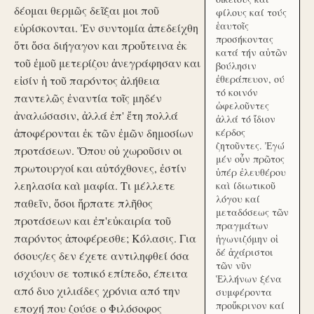
δέομαι θερμῶς δεῖξαι μοι ποῦ
φίλους καί τούς
ἑαυτοῖς
εὑρίσκονται. Ἐν συντομία ἀπεδείχθη
προσήκοντας
ὅτι ὅσα διήγαγον και προὔτεινα ἐκ
κατά τήν αὑτῶν
τοῦ ἐμοῦ μετερίζου ἀνεγράφησαν και
βούλησιν
ἐθεράπευον, ού
εἰσίν ἡ τοῦ παρόντος ἀλήθεια
τό κοινόν
παντελῶς ἐναντία τοῖς μηδέν
ὠφελοῦντες
ἀναλώσασιν, ἀλλά ἐπ' ἔτη πολλά
ἀλλά τό ἴδιον
ἀποφέρονται ἐκ τῶν ἐμῶν δημοσίων
κέρδος
ζητοῦντες. Ἐγώ
προτάσεων. Ὅπου οὐ χωροῦσιν οι
μέν οὖν πρῶτος
πρωτουργοί και αὐτόχθονες, ἐστίν
ὑπέρ ἐλευθέρου
λεηλασία καὶ μαφία. Τι μέλλετε
καὶ ίδιωτικοῦ
λόγου καί
παθεῖν, ὅσοι ἥρπατε πλῆθος
μεταδόσεως τῶν
προτάσεων και ἐπ'εὐκαιρία τοῦ
πραγμάτων
παρόντος ἀποφέρεσθε; Κόλασις. Για
ἠγωνιζόμην οἱ
δέ ἀχάριστοι
όσους/ες δεν έχετε αντιληφθεί όσα
τῶν νῦν
ισχύουν σε τοπικό επίπεδο, έπειτα
Ἑλλήνων ξένα
από δυο χιλιάδες χρόνια από την
συμφέροντα
προὔκρινον καί
εποχή που ζούσε ο Φιλόσοφος