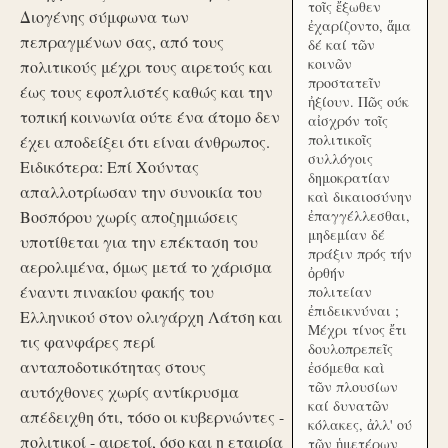
τοῖς ἔξωθεν
Διογένης σύμφωνα των
ἐχαρίζοντο, ἅμα
πεπραγμένων σας, από τους
δέ καί τῶν
κοινῶν
πολιτικούς μέχρι τους αιρετούς και
προστατεῖν
έως τους εφοπλιστές καθώς και την
ἠξίουν. Πῶς ούκ
τοπική κοινωνία ούτε ένα άτομο δεν
αἰσχρόν τοῖς
πολιτικοῖς
έχει αποδείξει ότι είναι άνθρωπος.
συλλόγοις
Ειδικότερα: Επί Χούντας
δημοκρατίαν
απαλλοτρίωσαν την συνοικία του
καὶ δικαιοσύνην
Βοσπόρου χωρίς αποζημιώσεις
ἐπαγγέλλεσθαι,
μηδεμίαν δέ
υποτίθεται για την επέκταση του
πράξιν πρός τήν
αερολιμένα, όμως μετά το χάρισμα
ὀρθήν
έναντι πινακίου φακής του
πολιτείαν
ἐπιδεικνύναι ;
Ελληνικού στον ολιγάρχη Λάτση και
Μέχρι τίνος ἔτι
τις φανφάρες περί
δουλοπρεπεῖς
ανταποδοτικότητας στους
ἐσόμεθα καὶ
τῶν πλουσίων
αυτόχθονες χωρίς αντίκρυσμα
καί δυνατῶν
απέδειχθη ότι, τόσο οι κυβερνώντες -
κόλακες, ἀλλ' ού
πολιτικοί - αιρετοί, όσο και η εταιρία
τῶν ἡμετέρων