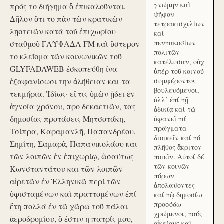
γνώμην καὶ
πρός το διήγημα ὃ ἐπικαλοῦνται.
ψῆφον
Δῆλον ὅτι το πᾶν τῶν κρατικῶν
τετρακισχιλίων
λῃστειῶν κατὰ τοῦ ἐπιχωρίου
καὶ
πεντακοσίων
σταθμοῦ ΓΛΥΦΑΔΑ FM καὶ ὕστερον
πολιτῶν
το κλεῖσμα τῶν κοινωνικῶν τοῦ
κατέλυσαν, οὐχ
GLYFADAWEB ἐσκοπεύθη ἵνα
ὑπέρ τοῦ κοινοῦ
ἐξαφανίσωσι την ἀλήθειαν και τα
συμφέροντος
βουλευόμενοι,
τεκμήρια. Ἰδίως· εἴ τις ὑμῶν ᾔδει ἐν
ἀλλ᾽ ἐπί τῇ
ἀγνοία χρόνου, προ δεκαετιῶν, τας
ἀδικίᾳ καὶ τῷ
δημοσίας προτάσεις Μητσοτάκη,
ἀφανεῖ τά
πράγματα
Τσίπρα, Καραμανλῆ, Παπανδρέου,
διοικεῖν καί τό
Σημίτη, Σαμαρᾶ, Παπανικολάου και
πλῆθος ἄκριτον
τῶν λοιπῶν ἐν ἐπιχωρίῳ, ὡσαύτως
ποιεῖν. Αὐτοί δέ
τῶν κοινῶν
Κωνσταντάτου και τῶν λοιπῶν
πόρων
αἱρετῶν ἐν Ἑλληνικῷ περί τῶν
ἀπολαύοντες
ὑφισταμένων καὶ πραττομένων ἐπί
καί τῷ δημοσίω
προσόδω
ἔτη πολλά ἐν τῷ χῶρῳ τοῦ πάλαι
χρώμενοι, τούς
ἀεροδρομίου, ὅ ἐστιν η πατρίς μου,
οἰκείους καὶ