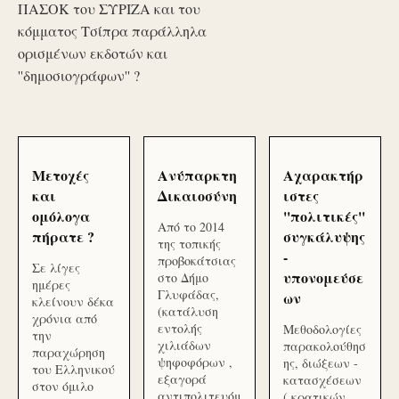
ΠΑΣΟΚ του ΣΥΡΙΖΑ και του
κόμματος Τσίπρα παράλληλα
ορισμένων εκδοτών και
''δημοσιογράφων'' ?
Μετοχές
Ανύπαρκτη
Αχαρακτήρ
και
Δικαιοσύνη
ιστες
ομόλογα
''πολιτικές''
Από το 2014
πήρατε ?
συγκάλυψης
της τοπικής
-
προβοκάτσιας
Σε λίγες
υπονομεύσε
στο Δήμο
ημέρες
Γλυφάδας,
ων
κλείνουν δέκα
(κατάλυση
χρόνια από
εντολής
Μεθοδολογίες
την
χιλιάδων
παρακολούθησ
παραχώρηση
ψηφοφόρων ,
ης, διώξεων -
του Ελληνικού
εξαγορά
κατασχέσεων
στον όμιλο
αντιπολιτευόμ
( κρατικών