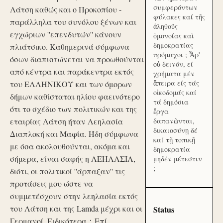
συμφερόντων
Λάτση καθώς και ο Προκοπίου -
φύλακες καί τῆς
παράλληλα του συνόλου ξένων και
ἀληθοῦς
εγχώριων ''επενδυτών'' κάνουν
ὁμονοίας καὶ
δημοκρατίας
πλιάτσικο. Καθημερινά σύμφωνα
πρόμαχοι ; Ἆρ'
όσων διαπιστώνεται να προωθούνται
οὐ δεινόν, εί
από κέντρα και παράκεντρα εκτός
χρήματα μέν
ἄπειρα είς τάς
του ΕΛΛΗΝΙΚΟΥ και των όμορων
οἰκοδομάς καί
δήμων καθίσταται ηλίου φαεινότερο
τά δημόσια
ότι το σχέδιο των πολιτικών και της
ἔργα
εταιρίας Λάτση ήταν Λεηλασία
δαπανῶνται,
δικαιοσύνῃ δέ
Διαπλοκή και Μαφία. Ήδη σύμφωνα
καί τῇ τοπικῇ
με όσα ακολουθούνται, ακόμα και
δημοκρατία
σήμερα, είναι σαφής η ΛΕΗΛΑΣΙΑ,
μηδέν μέτεστιν
;
διότι, οι πολιτικοί ''άρπαξαν'' τις
προτάσεις μου ώστε να
συμμετέσχουν στην λεηλασία εκτός
του Λάτση και της Lamda μέχρι και οι
Status
Γερμανοί. Ειδικότερα：Επί