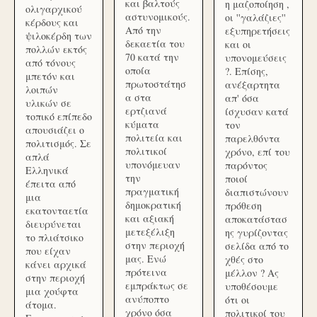
και βαλτούς
η μαζοποίηση ,
ολιγαρχικού
αστυνομικούς.
οι ''γαλάζιες''
κέρδους και
Από την
εξυπηρετήσεις
ψιλοκέρδη των
δεκαετία του
και οι
πολλών εκτός
70 κατά την
υπονομεύσεις
από τόνους
οποία
?. Επίσης,
μπετόν και
πρωτοστάτησ
ανέξαρτητα
λοιπών
α στα
απ' όσα
υλικών σε
ερτζιανά
ίσχυσαν κατά
τοπικό επίπεδο
κύματα
τον
απουσιάζει ο
πολιτεία και
παρελθόντα
πολιτισμός. Σε
πολιτικοί
χρόνο, επί του
απλά
υπονόμευαν
παρόντος
Ελληνικά
την
ποιοί
έπειτα από
πραγματική
διαπιστώνουν
μια
δημοκρατική
πρόθεση
εκατονταετία
και αξιακή
αποκατάστασ
διευρύνεται
μετεξέλιξη
ης γυρίζοντας
το πλιάτσικο
στην περιοχή
σελίδα από το
που είχαν
μας. Ενώ
χθές στο
κάνει αρχικά
πρότεινα
μέλλον ? Ας
στην περιοχή
εμπράκτως σε
υποθέσουμε
μια χούφτα
ανύποπτο
ότι οι
άτομα.
χρόνο όσα
πολιτικοί του