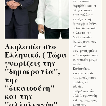
πεντήκοντα
ἀκριβῶς), και οι
ὀλίγοι ποιούσι
τους πολλούς
μετύχειν τῆς
ἁρπαγῆς αὐτῶν.
Ἰδίως δε ἐν τοῖς
τελευταίοις
δυσίν ἔτεσιν
ἀνεδέξαντο τον
Λεηλασία στο
ῥόλον τῶν
συνεργαζομένω
Ελληνικό. ( Τώρα
ν διοικητῶν, ἀπο
γνωρίζεις την
πολιτικῶν μέχρι
ἱερέων.
''δημοκρατία'',
Καθιστῶσι,
ἐπεμβαίνουσι
την
και μετέχουσιν
ἀμέσως ἐν
''δικαιοσύνη''
πλήθει
ἀνθρώπων, ὧν
και την
οὐδείς ἐγεννήθη
ἐπί τῆς γῆς, ἥτις
''αλληλεγγύη''
μετά την