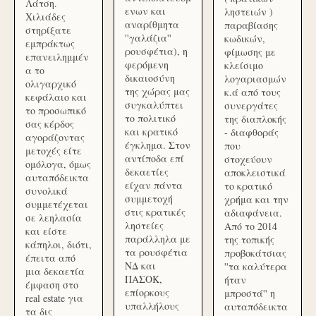
Λάτση.
ενων και
ληστειών )
Χιλιάδες
αναρίθμητα
παραβίασης
στηρίξατε
''γαλάζια''
κωδικών,
εμπράκτως
ρουσφέτια), η
φίμωσης με
επανειλημμέν
φερόμενη
κλείσιμο
α το
δικαιοσύνη
λογαριασμών
ολιγαρχικό
της χώρας μας
κ.ά από τους
κεφάλαιο και
συγκαλύπτει
συνεργάτες
το προσωπικό
το πολιτικό
της διαπλοκής
σας κέρδος
και κρατικό
- διαφθοράς
αγοράζοντας
έγκλημα. Στον
που
μετοχές είτε
αντίποδα επί
στοχεύουν
ομόλογα, όμως
δεκαετίες
αποκλειστικά
αυταπόδεικτα
είχαν πάντα
το κρατικό
συνολικά
συμμετοχή
χρήμα και την
συμμετέχεται
στις κρατικές
αδιαφάνεια.
σε λεηλασία
ληστείες
Από το 2014
και είστε
παράλληλα με
της τοπικής
κάπηλοι, διότι,
τα ρουσφέτια
προβοκάτσιας
έπειτα από
ΝΔ και
''τα καλύτερα
μια δεκαετία
ΠΑΣΟΚ,
ήταν
έμφαση στο
επίορκους
μπροστά'' η
real estate για
υπαλλήλους
αυταπόδεικτα
τα δις