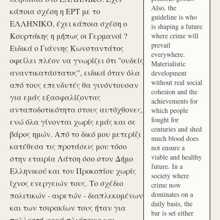
Also, the
κάποια σχέση η ΕΡΤ με το
guideline is who
ΕΛΛΗΝΙΚΟ, έχει κάποια σχέση ο
is shaping a future
Κουρτάκης η μήπως οι Γερμανοί ?
where crime will
prevail
Ειδικά ο Γιάννης Κωνσταντάτος
everywhere.
οφείλει πλέον να γνωρίζει ότι ''ουδείς
Materialistic
αναντικατάστατος'', ειδικά όταν όλα
development
without real social
από τους επενδυτές θα γινόντουσαν
cohesion and the
για εμάς εξασφαλίζοντας
achievements for
ανταποδοτικότητα στους αυτόχθονες,
which people
fought for
ενώ όλα γίνονται χωρίς εμάς και σε
centuries and shed
βάρος ημών. Από το δικό μου μετερίζι
much blood does
κατέθεσα τις προτάσεις μου τόσο
not ensure a
viable and healthy
στην εταιρία Λάτση όσο στον Δήμο
future. In a
Ελληνικού και τον Προκοπίου χωρίς
society where
ίχνος ενεργειών τους. Το σχέδιο
crime now
dominates on a
πολιτικών - αιρετών - διαπλεκομένων
daily basis, the
και των τσιρακίων τους ήταν για
bar is set either
πολλοστή φορά πλιάτσικο και