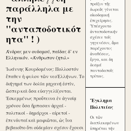
πράξιν τῆς
παράλληλα με
δωρεᾶς γίνεται
την
οἰκοδομική
ἐπιχείρησις.
''ανταποδοτικότ
Ὑπέσχοντο
ἀνταποδοτικήν
ητα'' ! )
σχέσιν τοῖς
γηγενέσιν, ἅμα
παρέχοντες
Άνδρας μεν ουδαμού, παίδας δ’ εν
ἀναθέσεις,
Ελληνικόν. «Άνθρωπον ζητώ.»
ἔργα, και δη
δεσμά
Ἰωάννης Κουρδομένος: Πολλοστόν
παντοδαποῖς
ἔπαθεν ἡ φυλον τῶν νεοἙλλήνων. Το
τρίτοις.
διήγημά των δολία μηχανή ἐστίν,
ὥσπερ καὶ ὅσα εὐαγγελίζονται.
Ἐσκεμμένως προὔτεινα ἐν ἀγνοίᾳ
Ἔγκλημα
χρόνου ὅσα ἥρπασαν ἀρχαί -
Πολιτείας
πολιτικοί - δημάρχοι - αἱρετοί -
Οι τῶν
ἐπενδυταί καὶ μαφιῶται, ὡς ἵνα
διαπλεκομένων
βεβαιοῖτο ὅτι οὐδεμίαν σχέσιν ἔχουσι
ὑπηρέται τήν