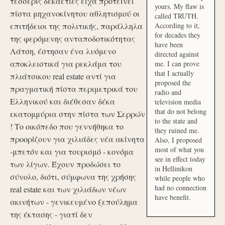
τέσσερις δεκαετίες είχα προτείνει
yours. My flaw is
πίστα μηχανοκίνητου αθλητισμού οι
called TRUTH.
επιτήδειοι της πολιτικής, παράλληλα
According to it,
for decades they
της φερόμενης ανταποδοτικότητας
have been
Λάτση, έστησαν ένα λυόμενο
directed against
αποκλειστικά για ρεκλάμα του
me. I can prove
that I actually
πλιάτσικου real estate αντί για
proposed the
πραγματική πίστα περιμετρικά του
radio and
Ελληνικού και διέθεσαν δέκα
television media
that do not belong
εκατομμύρια στην πίστα των Σερρών
to the state and
! Το οικόπεδο που γεννήθηκα το
they ruined me.
προορίζουν για χιλιάδες νέα ακίνητα
Also, I proposed
most of what you
-μπετόν και για τουρισμό - κονόμα
see in effect today
των λίγων. Έχουν προδώσει το
in Hellinikon
σύνολο, διότι, σύμφωνα της χρήσης
while people who
had no connection
real estate και των χιλιάδων νέων
have benefit.
ακινήτων - γενικευμένο ξεπούλημα
της έκτασης - γιατί δεν