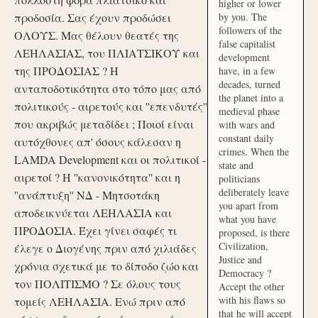
higher or lower
προδοσία. Σας έχουν προδώσει
by you. The
followers of the
ΟΛΟΥΣ. Μας θέλουν θεατές της
false capitalist
ΛΕΗΛΑΣΙΑΣ, του ΠΛΙΑΤΣΙΚΟΥ και
development
της ΠΡΟΔΟΣΙΑΣ ? Η
have, in a few
decades, turned
ανταποδοτικότητα στο τόπο μας από
the planet into a
πολιτικούς - αιρετούς και ''επενδυτές''
medieval phase
που ακριβώς μεταδίδει ; Ποιοί είναι
with wars and
constant daily
αυτόχθονες απ' όσους κάλεσαν η
crimes. When the
LAMDA Development και οι πολιτικοί -
state and
αιρετοί ? Η ''κανονικότητα'' και η
politicians
deliberately leave
''ανάπτυξη'' ΝΔ - Μητσοτάκη
you apart from
αποδεικνύεται ΛΕΗΛΑΣΙΑ και
what you have
ΠΡΟΔΟΣΙΑ. Έχει γίνει σαφές τι
proposed, is there
Civilization,
έλεγε ο Διογένης πριν από χιλιάδες
Justice and
χρόνια σχετικά με το δίποδο ζώο και
Democracy ?
τον ΠΟΛΙΤΙΣΜΟ ? Σε όλους τους
Accept the other
with his flaws so
τομείς ΛΕΗΛΑΣΙΑ. Ενώ πριν από
that he will accept