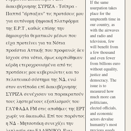
If the same
διακυβέρνησης ΣΥΡΙΖΑ - Τσίπρα -
usurpation takes
Παππά ''άρπαξαν'' τις προτάσεις μου
place for the
umpteenth time in
για αυτόνομη ψηφιακή πλατφόρμα
our country, as
της Ε.Ρ.Τ , καθώς επίσης την
with the airwaves
δημιουργία θεματικών μέσων που
and radio and
television, few
είχα προτείνει για τα Νότια
will benefit from
προάστια Αττικής που προφανώς δεν
a few thousand
ίσχυσε στα νότια, όμως καρπώθηκαν
and even fewer
from billions euro
κέρδη ετεροχρονισμένα από τις
without equality,
προτάσεις μου κυβερνώντες και το
justice and
πελατειακό σύστημα της ΝΔ, ενώ
democracy. The
issue is to
στον αντίποδα επί διακυβέρνησης
measured how
ΣΥΡΙΖΑ συνέχισαν να παρακρατούν
much more can
τους ληστεμένους εξοπλισμούς του
politicians,
elected officials,
ΓΛΥΦΑΔΑ FM στις αποθήκες της ΕΡΤ
and economic
χωρίς να δικαιωθώ. Επί του παρόντος
actors devalue
η ΝΔ - Μητσοτάκη συνεχίζει την
humanity's most
λεηλασία στο ΕΛΛΗΝΙΚΟ. Έχει
precious goods.