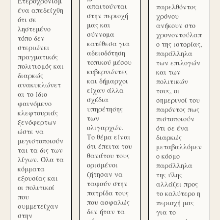
Ετεροχρονισμ
απαιτούνται
παρελθόντος
ένα απεδείχθη
στην περιοχή
χρόνου
ότι σε
μας και
ανήκουν στο
ληστεμένο
σύννομα
χρονοντούλαπ
τόπο δεν
κατέθεσα για
ο της ιστορίας,
στεριώνει
αδειοδότηση
παράλληλα
πραγματικός
τοπικού μέσου
των επιλογών
πολιτισμός και
κυβερνώντες
και των
διαρκώς
και δήμαρχοι
πολιτικών
ανακυκλώνετ
είχαν άλλα
τους, οι
αι το ίδιο
σχέδια
σημερινοί του
φαινόμενο
υπηρέτησης
παρόντος πως
κλεφτουριάς
των
πιστοποιούν
ξενόφερτων
ολιγαρχών.
ότι σε ένα
ώστε να
Το θέμα είναι
διαρκώς
μεγιστοποιούν
ότι έπειτα του
μεταβαλλόμεν
ται τα δις των
θανάτου τους
ο κόσμο
λίγων. Όλα τα
ορισμένοι
παράλληλα
κόμματα
ζήτησαν να
της ύλης
εξουσίας και
ταφούν στην
αλλάζει προς
οι πολιτικοί
πατρίδα τους
το καλύτερο η
που
που ασφαλώς
περιοχή μας
συμμετείχαν
δεν ήταν τα
για το
στην