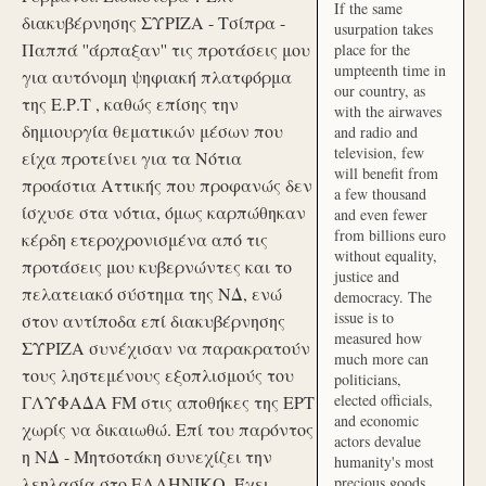
If the same
διακυβέρνησης ΣΥΡΙΖΑ - Τσίπρα -
usurpation takes
Παππά ''άρπαξαν'' τις προτάσεις μου
place for the
umpteenth time in
για αυτόνομη ψηφιακή πλατφόρμα
our country, as
της Ε.Ρ.Τ , καθώς επίσης την
with the airwaves
δημιουργία θεματικών μέσων που
and radio and
television, few
είχα προτείνει για τα Νότια
will benefit from
προάστια Αττικής που προφανώς δεν
a few thousand
ίσχυσε στα νότια, όμως καρπώθηκαν
and even fewer
from billions euro
κέρδη ετεροχρονισμένα από τις
without equality,
προτάσεις μου κυβερνώντες και το
justice and
πελατειακό σύστημα της ΝΔ, ενώ
democracy. The
issue is to
στον αντίποδα επί διακυβέρνησης
measured how
ΣΥΡΙΖΑ συνέχισαν να παρακρατούν
much more can
τους ληστεμένους εξοπλισμούς του
politicians,
elected officials,
ΓΛΥΦΑΔΑ FM στις αποθήκες της ΕΡΤ
and economic
χωρίς να δικαιωθώ. Επί του παρόντος
actors devalue
η ΝΔ - Μητσοτάκη συνεχίζει την
humanity's most
λεηλασία στο ΕΛΛΗΝΙΚΟ. Έχει
precious goods.