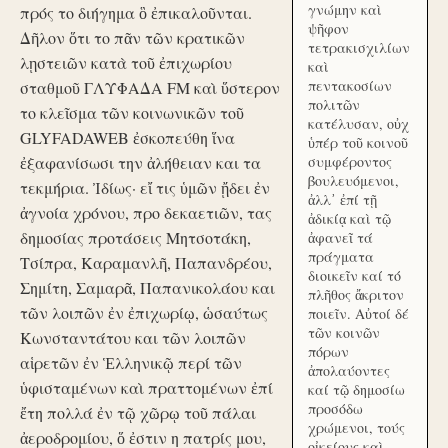
γνώμην καὶ
πρός το διήγημα ὃ ἐπικαλοῦνται.
ψῆφον
Δῆλον ὅτι το πᾶν τῶν κρατικῶν
τετρακισχιλίων
λῃστειῶν κατὰ τοῦ ἐπιχωρίου
καὶ
πεντακοσίων
σταθμοῦ ΓΛΥΦΑΔΑ FM καὶ ὕστερον
πολιτῶν
το κλεῖσμα τῶν κοινωνικῶν τοῦ
κατέλυσαν, οὐχ
GLYFADAWEB ἐσκοπεύθη ἵνα
ὑπέρ τοῦ κοινοῦ
ἐξαφανίσωσι την ἀλήθειαν και τα
συμφέροντος
βουλευόμενοι,
τεκμήρια. Ἰδίως· εἴ τις ὑμῶν ᾔδει ἐν
ἀλλ᾽ ἐπί τῇ
ἀγνοία χρόνου, προ δεκαετιῶν, τας
ἀδικίᾳ καὶ τῷ
δημοσίας προτάσεις Μητσοτάκη,
ἀφανεῖ τά
πράγματα
Τσίπρα, Καραμανλῆ, Παπανδρέου,
διοικεῖν καί τό
Σημίτη, Σαμαρᾶ, Παπανικολάου και
πλῆθος ἄκριτον
τῶν λοιπῶν ἐν ἐπιχωρίῳ, ὡσαύτως
ποιεῖν. Αὐτοί δέ
τῶν κοινῶν
Κωνσταντάτου και τῶν λοιπῶν
πόρων
αἱρετῶν ἐν Ἑλληνικῷ περί τῶν
ἀπολαύοντες
ὑφισταμένων καὶ πραττομένων ἐπί
καί τῷ δημοσίω
προσόδω
ἔτη πολλά ἐν τῷ χῶρῳ τοῦ πάλαι
χρώμενοι, τούς
ἀεροδρομίου, ὅ ἐστιν η πατρίς μου,
οἰκείους καὶ