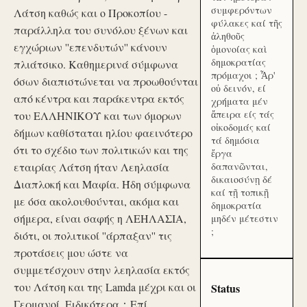
συμφερόντων
Λάτση καθώς και ο Προκοπίου -
φύλακες καί τῆς
παράλληλα του συνόλου ξένων και
ἀληθοῦς
εγχώριων ''επενδυτών'' κάνουν
ὁμονοίας καὶ
δημοκρατίας
πλιάτσικο. Καθημερινά σύμφωνα
πρόμαχοι ; Ἆρ'
όσων διαπιστώνεται να προωθούνται
οὐ δεινόν, εί
από κέντρα και παράκεντρα εκτός
χρήματα μέν
ἄπειρα είς τάς
του ΕΛΛΗΝΙΚΟΥ και των όμορων
οἰκοδομάς καί
δήμων καθίσταται ηλίου φαεινότερο
τά δημόσια
ότι το σχέδιο των πολιτικών και της
ἔργα
εταιρίας Λάτση ήταν Λεηλασία
δαπανῶνται,
δικαιοσύνῃ δέ
Διαπλοκή και Μαφία. Ήδη σύμφωνα
καί τῇ τοπικῇ
με όσα ακολουθούνται, ακόμα και
δημοκρατία
σήμερα, είναι σαφής η ΛΕΗΛΑΣΙΑ,
μηδέν μέτεστιν
;
διότι, οι πολιτικοί ''άρπαξαν'' τις
προτάσεις μου ώστε να
συμμετέσχουν στην λεηλασία εκτός
του Λάτση και της Lamda μέχρι και οι
Status
Γερμανοί. Ειδικότερα：Επί