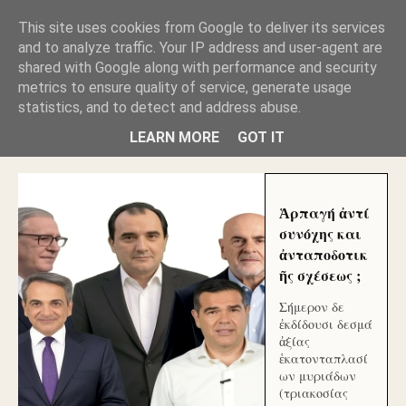
GLYFADAWEB: ΑΝΤΙ ΑΝΤΑΠΟΔΟΣΗΣ ΣΤΟΥΣ
This site uses cookies from Google to deliver its services
ΑΥΤΟΧΘΟΝΕΣ ΜΟΥ ΕΚΛΕΙΣΑΝ ΤΑ ΣΟΣΙΑΛ ΚΑΙ
and to analyze traffic. Your IP address and user-agent are
ΦΙΜΩΣΑΝ ΤΟ SITE. ΟΙ ΧΙΛΙΑΔΕΣ ΜΙΚΡΟΕΠΕΝΔΥΤΕΣ
ΕΠΕΝΔΥΣΑΤΕ ΓΙΑ ΛΕΗΛΑΣΙΑ ΚΑΙ ΕΓΚΛΗΜΑ ?
shared with Google along with performance and security
metrics to ensure quality of service, generate usage
statistics, and to detect and address abuse.
ΓΛΥΦΑΔΑ WEB |ΟΙ ΜΕΓΑΛΟΙ ΚΛΕΠΤΑΙ ΑΠΟ ΤΟ
ΜΙΚΡΟΝ ΑΠΑΓΟΥΣΙ
LEARN MORE
GOT IT
Ἁρπαγή ἀντί
συνόχης και
ἀνταποδοτικ
ῆς σχέσεως ;
Σήμερον δε
ἐκδίδουσι δεσμά
ἀξίας
ἑκατονταπλασί
ων μυριάδων
(τριακοσίας