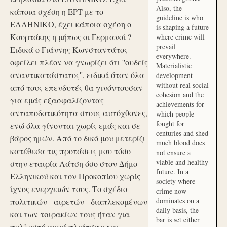
Also, the
κάποια σχέση η ΕΡΤ με το
guideline is who
ΕΛΛΗΝΙΚΟ, έχει κάποια σχέση ο
is shaping a future
Κουρτάκης η μήπως οι Γερμανοί ?
where crime will
prevail
Ειδικά ο Γιάννης Κωνσταντάτος
everywhere.
οφείλει πλέον να γνωρίζει ότι ''ουδείς
Materialistic
αναντικατάστατος'', ειδικά όταν όλα
development
without real social
από τους επενδυτές θα γινόντουσαν
cohesion and the
για εμάς εξασφαλίζοντας
achievements for
ανταποδοτικότητα στους αυτόχθονες,
which people
fought for
ενώ όλα γίνονται χωρίς εμάς και σε
centuries and shed
βάρος ημών. Από το δικό μου μετερίζι
much blood does
κατέθεσα τις προτάσεις μου τόσο
not ensure a
viable and healthy
στην εταιρία Λάτση όσο στον Δήμο
future. In a
Ελληνικού και τον Προκοπίου χωρίς
society where
ίχνος ενεργειών τους. Το σχέδιο
crime now
dominates on a
πολιτικών - αιρετών - διαπλεκομένων
daily basis, the
και των τσιρακίων τους ήταν για
bar is set either
πολλοστή φορά πλιάτσικο και