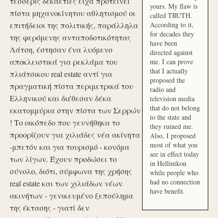
τέσσερις δεκαετίες είχα προτείνει
yours. My flaw is
πίστα μηχανοκίνητου αθλητισμού οι
called TRUTH.
επιτήδειοι της πολιτικής, παράλληλα
According to it,
for decades they
της φερόμενης ανταποδοτικότητας
have been
Λάτση, έστησαν ένα λυόμενο
directed against
αποκλειστικά για ρεκλάμα του
me. I can prove
that I actually
πλιάτσικου real estate αντί για
proposed the
πραγματική πίστα περιμετρικά του
radio and
Ελληνικού και διέθεσαν δέκα
television media
that do not belong
εκατομμύρια στην πίστα των Σερρών
to the state and
! Το οικόπεδο που γεννήθηκα το
they ruined me.
προορίζουν για χιλιάδες νέα ακίνητα
Also, I proposed
most of what you
-μπετόν και για τουρισμό - κονόμα
see in effect today
των λίγων. Έχουν προδώσει το
in Hellinikon
σύνολο, διότι, σύμφωνα της χρήσης
while people who
had no connection
real estate και των χιλιάδων νέων
have benefit.
ακινήτων - γενικευμένο ξεπούλημα
της έκτασης - γιατί δεν