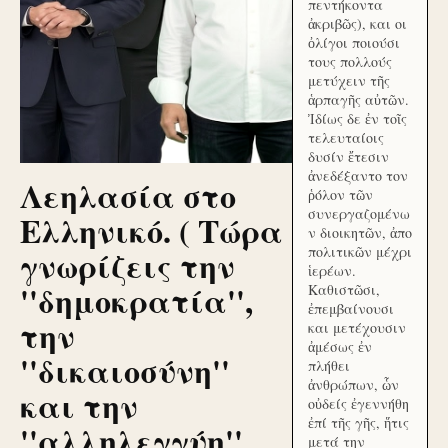
πεντήκοντα
ἀκριβῶς), και οι
ὀλίγοι ποιούσι
τους πολλούς
μετύχειν τῆς
ἁρπαγῆς αὐτῶν.
Ἰδίως δε ἐν τοῖς
τελευταίοις
δυσίν ἔτεσιν
ἀνεδέξαντο τον
Λεηλασία στο
ῥόλον τῶν
συνεργαζομένω
Ελληνικό. ( Τώρα
ν διοικητῶν, ἀπο
γνωρίζεις την
πολιτικῶν μέχρι
ἱερέων.
''δημοκρατία'',
Καθιστῶσι,
ἐπεμβαίνουσι
την
και μετέχουσιν
ἀμέσως ἐν
''δικαιοσύνη''
πλήθει
ἀνθρώπων, ὧν
και την
οὐδείς ἐγεννήθη
ἐπί τῆς γῆς, ἥτις
''αλληλεγγύη''
μετά την