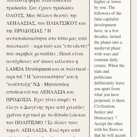
higher or lower
προδοσία. Σας έχουν προδώσει
by you. The
followers of the
ΟΛΟΥΣ. Μας θέλουν θεατές της
false capitalist
ΛΕΗΛΑΣΙΑΣ, του ΠΛΙΑΤΣΙΚΟΥ και
development
της ΠΡΟΔΟΣΙΑΣ ? Η
have, in a few
decades, turned
ανταποδοτικότητα στο τόπο μας από
the planet into a
πολιτικούς - αιρετούς και ''επενδυτές''
medieval phase
που ακριβώς μεταδίδει ; Ποιοί είναι
with wars and
constant daily
αυτόχθονες απ' όσους κάλεσαν η
crimes. When the
LAMDA Development και οι πολιτικοί -
state and
αιρετοί ? Η ''κανονικότητα'' και η
politicians
deliberately leave
''ανάπτυξη'' ΝΔ - Μητσοτάκη
you apart from
αποδεικνύεται ΛΕΗΛΑΣΙΑ και
what you have
ΠΡΟΔΟΣΙΑ. Έχει γίνει σαφές τι
proposed, is there
Civilization,
έλεγε ο Διογένης πριν από χιλιάδες
Justice and
χρόνια σχετικά με το δίποδο ζώο και
Democracy ?
τον ΠΟΛΙΤΙΣΜΟ ? Σε όλους τους
Accept the other
with his flaws so
τομείς ΛΕΗΛΑΣΙΑ. Ενώ πριν από
that he will accept