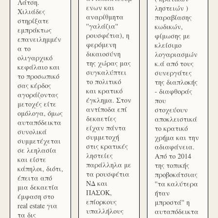
Λάτση.
ενων και
ληστειών )
Χιλιάδες
αναρίθμητα
παραβίασης
στηρίξατε
''γαλάζια''
κωδικών,
εμπράκτως
ρουσφέτια), η
φίμωσης με
επανειλημμέν
φερόμενη
κλείσιμο
α το
δικαιοσύνη
λογαριασμών
ολιγαρχικό
της χώρας μας
κ.ά από τους
κεφάλαιο και
συγκαλύπτει
συνεργάτες
το προσωπικό
το πολιτικό
της διαπλοκής
σας κέρδος
και κρατικό
- διαφθοράς
αγοράζοντας
έγκλημα. Στον
που
μετοχές είτε
αντίποδα επί
στοχεύουν
ομόλογα, όμως
δεκαετίες
αποκλειστικά
αυταπόδεικτα
είχαν πάντα
το κρατικό
συνολικά
συμμετοχή
χρήμα και την
συμμετέχεται
στις κρατικές
αδιαφάνεια.
σε λεηλασία
ληστείες
Από το 2014
και είστε
παράλληλα με
της τοπικής
κάπηλοι, διότι,
τα ρουσφέτια
προβοκάτσιας
έπειτα από
ΝΔ και
''τα καλύτερα
μια δεκαετία
ΠΑΣΟΚ,
ήταν
έμφαση στο
επίορκους
μπροστά'' η
real estate για
υπαλλήλους
αυταπόδεικτα
τα δις