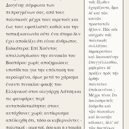
τοῖς ἔξωθεν
Διογένης σύμφωνα των
ἐχαρίζοντο, ἅμα
πεπραγμένων σας, από τους
δέ καί τῶν
κοινῶν
πολιτικούς μέχρι τους αιρετούς και
προστατεῖν
έως τους εφοπλιστές καθώς και την
ἠξίουν. Πῶς ούκ
τοπική κοινωνία ούτε ένα άτομο δεν
αἰσχρόν τοῖς
πολιτικοῖς
έχει αποδείξει ότι είναι άνθρωπος.
συλλόγοις
Ειδικότερα: Επί Χούντας
δημοκρατίαν
απαλλοτρίωσαν την συνοικία του
καὶ δικαιοσύνην
Βοσπόρου χωρίς αποζημιώσεις
ἐπαγγέλλεσθαι,
μηδεμίαν δέ
υποτίθεται για την επέκταση του
πράξιν πρός τήν
αερολιμένα, όμως μετά το χάρισμα
ὀρθήν
έναντι πινακίου φακής του
πολιτείαν
ἐπιδεικνύναι ;
Ελληνικού στον ολιγάρχη Λάτση και
Μέχρι τίνος ἔτι
τις φανφάρες περί
δουλοπρεπεῖς
ανταποδοτικότητας στους
ἐσόμεθα καὶ
τῶν πλουσίων
αυτόχθονες χωρίς αντίκρυσμα
καί δυνατῶν
απέδειχθη ότι, τόσο οι κυβερνώντες -
κόλακες, ἀλλ' ού
πολιτικοί - αιρετοί, όσο και η εταιρία
τῶν ἡμετέρων