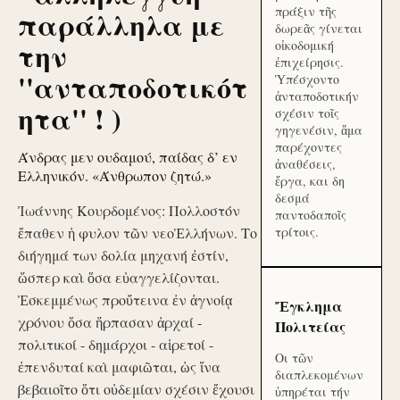
πράξιν τῆς
παράλληλα με
δωρεᾶς γίνεται
την
οἰκοδομική
ἐπιχείρησις.
''ανταποδοτικότ
Ὑπέσχοντο
ἀνταποδοτικήν
ητα'' ! )
σχέσιν τοῖς
γηγενέσιν, ἅμα
παρέχοντες
Άνδρας μεν ουδαμού, παίδας δ’ εν
ἀναθέσεις,
Ελληνικόν. «Άνθρωπον ζητώ.»
ἔργα, και δη
δεσμά
Ἰωάννης Κουρδομένος: Πολλοστόν
παντοδαποῖς
ἔπαθεν ἡ φυλον τῶν νεοἙλλήνων. Το
τρίτοις.
διήγημά των δολία μηχανή ἐστίν,
ὥσπερ καὶ ὅσα εὐαγγελίζονται.
Ἐσκεμμένως προὔτεινα ἐν ἀγνοίᾳ
Ἔγκλημα
χρόνου ὅσα ἥρπασαν ἀρχαί -
Πολιτείας
πολιτικοί - δημάρχοι - αἱρετοί -
Οι τῶν
ἐπενδυταί καὶ μαφιῶται, ὡς ἵνα
διαπλεκομένων
βεβαιοῖτο ὅτι οὐδεμίαν σχέσιν ἔχουσι
ὑπηρέται τήν