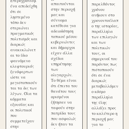
Ετεροχρονισμ
απαιτούνται
παρελθόντος
ένα απεδείχθη
στην περιοχή
χρόνου
ότι σε
μας και
ανήκουν στο
ληστεμένο
σύννομα
χρονοντούλαπ
τόπο δεν
κατέθεσα για
ο της ιστορίας,
στεριώνει
αδειοδότηση
παράλληλα
πραγματικός
τοπικού μέσου
των επιλογών
πολιτισμός και
κυβερνώντες
και των
διαρκώς
και δήμαρχοι
πολιτικών
ανακυκλώνετ
είχαν άλλα
τους, οι
αι το ίδιο
σχέδια
σημερινοί του
φαινόμενο
υπηρέτησης
παρόντος πως
κλεφτουριάς
των
πιστοποιούν
ξενόφερτων
ολιγαρχών.
ότι σε ένα
ώστε να
Το θέμα είναι
διαρκώς
μεγιστοποιούν
ότι έπειτα του
μεταβαλλόμεν
ται τα δις των
θανάτου τους
ο κόσμο
λίγων. Όλα τα
ορισμένοι
παράλληλα
κόμματα
ζήτησαν να
της ύλης
εξουσίας και
ταφούν στην
αλλάζει προς
οι πολιτικοί
πατρίδα τους
το καλύτερο η
που
που ασφαλώς
περιοχή μας
συμμετείχαν
δεν ήταν τα
για το
στην