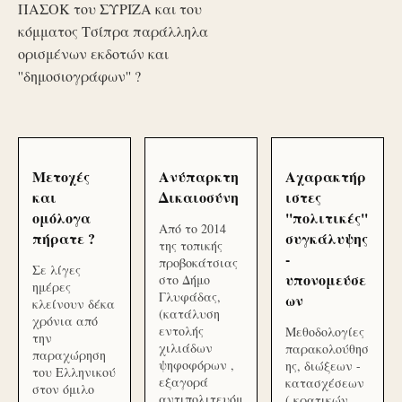
ΠΑΣΟΚ του ΣΥΡΙΖΑ και του
κόμματος Τσίπρα παράλληλα
ορισμένων εκδοτών και
''δημοσιογράφων'' ?
Μετοχές
Ανύπαρκτη
Αχαρακτήρ
και
Δικαιοσύνη
ιστες
ομόλογα
''πολιτικές''
Από το 2014
πήρατε ?
συγκάλυψης
της τοπικής
-
προβοκάτσιας
Σε λίγες
υπονομεύσε
στο Δήμο
ημέρες
Γλυφάδας,
ων
κλείνουν δέκα
(κατάλυση
χρόνια από
εντολής
Μεθοδολογίες
την
χιλιάδων
παρακολούθησ
παραχώρηση
ψηφοφόρων ,
ης, διώξεων -
του Ελληνικού
εξαγορά
κατασχέσεων
στον όμιλο
αντιπολιτευόμ
( κρατικών