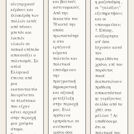
και βαλτούς
η μαζοποίηση ,
ολιγαρχικού
αστυνομικούς.
οι ''γαλάζιες''
κέρδους και
Από την
εξυπηρετήσεις
ψιλοκέρδη των
δεκαετία του
και οι
πολλών εκτός
70 κατά την
υπονομεύσεις
από τόνους
οποία
?. Επίσης,
μπετόν και
πρωτοστάτησ
ανέξαρτητα
λοιπών
α στα
απ' όσα
υλικών σε
ερτζιανά
ίσχυσαν κατά
τοπικό επίπεδο
κύματα
τον
απουσιάζει ο
πολιτεία και
παρελθόντα
πολιτισμός. Σε
πολιτικοί
χρόνο, επί του
απλά
υπονόμευαν
παρόντος
Ελληνικά
την
ποιοί
έπειτα από
πραγματική
διαπιστώνουν
μια
δημοκρατική
πρόθεση
εκατονταετία
και αξιακή
αποκατάστασ
διευρύνεται
μετεξέλιξη
ης γυρίζοντας
το πλιάτσικο
στην περιοχή
σελίδα από το
που είχαν
μας. Ενώ
χθές στο
κάνει αρχικά
πρότεινα
μέλλον ? Ας
στην περιοχή
εμπράκτως σε
υποθέσουμε
μια χούφτα
ανύποπτο
ότι οι
άτομα.
χρόνο όσα
πολιτικοί του