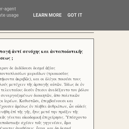
ΧΙΛΙΑΔΕΣ ΜΙΚΡΟΕΠΕΝΔΥΤΕΣ ΕΠΕΝΔΥΣΑΤΕ ΓΙΑ
er-agent
rate usage
LEARN MORE
GOT IT
παγή ἀντί συνόχης και ἀνταποδοτικῆς
σεως ;
ερον δε ἐκδίδουσι δεσμά ἀξίας
τονταπλασίων μυριάδων (τριακοσίας
τήκοντα ἀκριβῶς), και οι ὀλίγοι ποιούσι τους
λούς μετύχειν τῆς ἁρπαγῆς αὐτῶν. Ἰδίως δε ἐν
ς τελευταίοις δυσίν ἔτεσιν ἀνεδέξαντο τον ῥόλον
 συνεργαζομένων διοικητῶν, ἀπο πολιτικῶν
ρι ἱερέων. Καθιστῶσι, ἐπεμβαίνουσι και
έχουσιν ἀμέσως ἐν πλήθει ἀνθρώπων, ὧν οὐδείς
ννήθη ἐπί τῆς γῆς, ἥτις μετά την πράξιν τῆς
εᾶς γίνεται οἰκοδομική ἐπιχείρησις. Ὑπέσχοντο
αποδοτικήν σχέσιν τοῖς γηγενέσιν, ἅμα
έχοντες ἀναθέσεις, ἔργα, και δη δεσμά