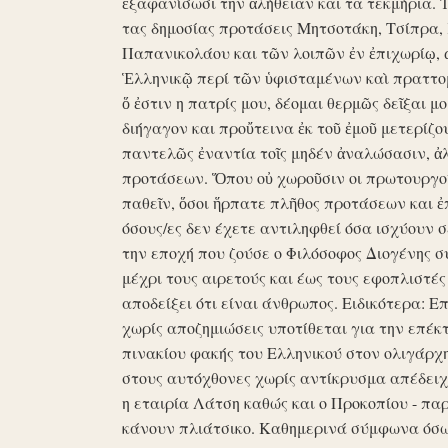
ἐξαφανίσωσι την ἀλήθειαν και τα τεκμήρια. Ἰδ
τας δημοσίας προτάσεις Μητσοτάκη, Τσίπρα,
Παπανικολάου και τῶν λοιπῶν ἐν ἐπιχωρίῳ,
Ἑλληνικῷ περί τῶν ὑφισταμένων καὶ πραττομ
ὅ ἐστιν η πατρίς μου, δέομαι θερμῶς δεῖξαι μ
διήγαγον και προὔτεινα ἐκ τοῦ ἐμοῦ μετερίζο
παντελῶς ἐναντία τοῖς μηδέν ἀναλώσασιν, ἀ
προτάσεων. Ὅπου οὐ χωροῦσιν οι πρωτουργοί 
παθεῖν, ὅσοι ἥρπατε πλῆθος προτάσεων και ἐ
όσους/ες δεν έχετε αντιληφθεί όσα ισχύουν σ
την εποχή που ζούσε ο Φιλόσοφος Διογένης 
μέχρι τους αιρετούς και έως τους εφοπλιστές
αποδείξει ότι είναι άνθρωπος. Ειδικότερα: 
χωρίς αποζημιώσεις υποτίθεται για την επέκ
πινακίου φακής του Ελληνικού στον ολιγάρχ
στους αυτόχθονες χωρίς αντίκρυσμα απέδειχθη 
η εταιρία Λάτση καθώς και ο Προκοπίου - πα
κάνουν πλιάτσικο. Καθημερινά σύμφωνα όσω