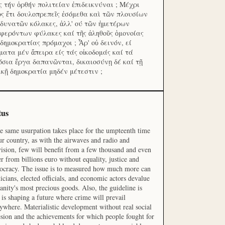
ς τήν ὀρθήν πολιτείαν ἐπιδεικνύναι ; Μέχρι
ος ἔτι δουλοπρεπεῖς ἐσόμεθα καὶ τῶν πλουσίων
 δυνατῶν κόλακες, ἀλλ' ού τῶν ἡμετέρων
φερόντων φύλακες καί τῆς ἀληθοῦς ὁμονοίας
 δημοκρατίας πρόμαχοι ; Ἆρ' οὐ δεινόν, εί
ματα μέν ἄπειρα είς τάς οἰκοδομάς καί τά
όσια ἔργα δαπανῶνται, δικαιοσύνῃ δέ καί τῇ
ικῇ δημοκρατία μηδέν μέτεστιν ;
tus
he same usurpation takes place for the umpteenth time
ur country, as with the airwaves and radio and
vision, few will benefit from a few thousand and even
r from billions euro without equality, justice and
cracy. The issue is to measured how much more can
ticians, elected officials, and economic actors devalue
nity's most precious goods. Also, the guideline is
is shaping a future where crime will prevail
ywhere. Materialistic development without real social
sion and the achievements for which people fought for