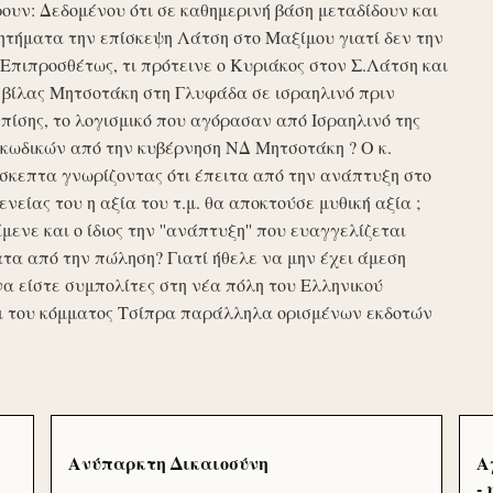
υν: Δεδομένου ότι σε καθημερινή βάση μεταδίδουν και
τήματα την επίσκεψη Λάτση στο Μαξίμου γιατί δεν την
πιπροσθέτως, τι πρότεινε ο Κυριάκος στον Σ.Λάτση και
ης βίλας Μητσοτάκη στη Γλυφάδα σε ισραηλινό πριν
ίσης, το λογισμικό που αγόρασαν από Ισραηλινό της
κωδικών από την κυβέρνηση ΝΔ Μητσοτάκη ? Ο κ.
σκεπτα γνωρίζοντας ότι έπειτα από την ανάπτυξη στο
ενείας του η αξία του τ.μ. θα αποκτούσε μυθική αξία ;
μενε και ο ίδιος την ''ανάπτυξη'' που ευαγγελίζεται
τα από την πώληση? Γιατί ήθελε να μην έχει άμεση
να είστε συμπολίτες στη νέα πόλη του Ελληνικού
ι του κόμματος Τσίπρα παράλληλα ορισμένων εκδοτών
Ανύπαρκτη Δικαιοσύνη
Α
-