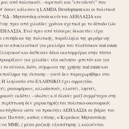
ς από πολιτικούς - αιρετούς και ''επενδυτές'' που
απ' όσους κάλεσαν η LAMDA Development και οι πολιτικοί
τυξη'' ΝΔ - Μητσοτάκη αποδεικνύεται ΛΕΗΛΑΣΙΑ και
νης πριν από χιλιάδες χρόνια σχετικά με το δίποδο ζώο
ΛΕΗΛΑΣΙΑ. Ενώ πριν από τέσσερις δεκαετίες είχα
ι επιτήδειοι της πολιτικής, παράλληλα της φερόμενης
νο αποκλειστικά για ρεκλάμα του πλιάτσικου real estate
Ελληνικού και διέθεσαν δέκα εκατομμύρια στην πίστα
προορίζουν για χιλιάδες νέα ακίνητα -μπετόν και για
το σύνολο, διότι, σύμφωνα της χρήσης real estate και
επούλημα της έκτασης - γιατί δεν παραχωρήθηκε στο
ές ; Η λεηλασία στο ΕΛΛΗΝΙΚΟ έχει σφραγίδα.
τές, ρασοφόρους, αλλοδαπούς, υλιστές, ληστές,
μικούς εκδότες - ιδιώτες κ.ά όλοι/ες μαζί συμμέτοχοι στη
περίπτωση δεν χαρακτηρίζεται πολιτικο-οικονομικός
ου αυτόχθονα ώστε να προκύψει ΛΕΗΛΑΣΙΑ σε βάρος του
ίκος Παππάς, καθώς επίσης, ο Κυριάκος Μητσοτάκης
να ΜΜΕ, ( μέσα μαζικής εξαπάτησης ), καλούνται