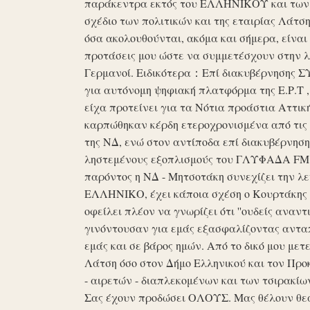
παράκεντρα εκτός του ΕΛΛΗΝΙΚΟΥ και των ό
σχέδιο των πολιτικών και της εταιρίας Λάτ
όσα ακολουθούνται, ακόμα και σήμερα, είναι σ
προτάσεις μου ώστε να συμμετέσχουν στην λε
Γερμανοί. Ειδικότερα：Επί διακυβέρνησης ΣΥΡ
για αυτόνομη ψηφιακή πλατφόρμα της Ε.Ρ.Τ ,
είχα προτείνει για τα Νότια προάστια Αττικ
καρπώθηκαν κέρδη ετεροχρονισμένα από τις 
της ΝΔ, ενώ στον αντίποδα επί διακυβέρνη
ληστεμένους εξοπλισμούς του ΓΛΥΦΑΔΑ FM στ
παρόντος η ΝΔ - Μητσοτάκη συνεχίζει την λ
ΕΛΛΗΝΙΚΟ, έχει κάποια σχέση ο Κουρτάκης η
οφείλει πλέον να γνωρίζει ότι ''ουδείς αναντ
γινόντουσαν για εμάς εξασφαλίζοντας ανταπ
εμάς και σε βάρος ημών. Από το δικό μου μετ
Λάτση όσο στον Δήμο Ελληνικού και τον Προκ
- αιρετών - διαπλεκομένων και των τσιρακίω
Σας έχουν προδώσει ΟΛΟΥΣ. Μας θέλουν θε