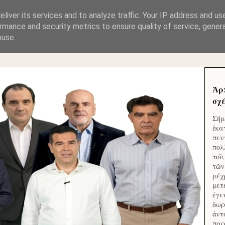
ΜΟΥ ΕΚΛΕΙΣΑΝ ΤΑ ΣΟΣΙΑΛ ΚΑΙ ΦΙΜΩΣΑΝ ΤΟ SITE. ΟΙ 
liver its services and to analyze traffic. Your IP address and us
rmance and security metrics to ensure quality of service, gene
buse.
 ΑΠΟ ΤΟ ΜΙΚΡΟΝ ΑΠΑΓΟΥΣΙ
Ἁρ
σχέ
Σήμ
ἑκα
πεν
πολ
τοῖ
τῶν
μέχ
μετ
ἐγε
δωρ
ἀντ
παρ