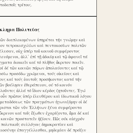
τοδαποῖς τρίτοις.
κλημα Πολιτείας
τῶν διαπλεκομένων ὑπηρέται τήν γνώμην καὶ
ον τετρακισχιλίων καὶ πεντακοσίων πολιτῶν
έλυσαν, οὐχ ὑπέρ τοῦ κοινοῦ συμφέροντος
λευόμενοι, ἀλλ᾽ ἐπί τῇ ἀδικίᾳ καὶ τῷ ἀφανεῖ τά
γματα διοικεῖν καί τό πλῆθος ἄκριτον ποιεῖν.
οί δέ τῶν κοινῶν πόρων ἀπολαύοντες καί τῷ
οσίω προσόδω χρώμενοι, τούς οἰκείους καὶ
ους καί τούς ἑαυτοῖς προσήκοντας κατά τήν
ῶν βούλησιν ἐθεράπευον, ού τό κοινόν
λοῦντες ἀλλά τό ἴδιον κέρδος ζητοῦντες. Ἐγώ
 οὖν πρῶτος ὑπέρ ἐλευθέρου καὶ ίδιωτικοῦ λόγου
 μεταδόσεως τῶν πραγμάτων ἠγωνιζόμην οἱ δέ
ριστοι τῶν νῦν Ἑλλήνων ξένα συμφέροντα
ὔκρινον καί τοῖς ἔξωθεν ἐχαρίζοντο, ἅμα δέ καί
 κοινῶν προστατεῖν ἠξίουν. Πῶς ούκ αἰσχρόν
ς πολιτικοῖς συλλόγοις δημοκρατίαν καὶ
αιοσύνην ἐπαγγέλλεσθαι, μηδεμίαν δέ πράξιν