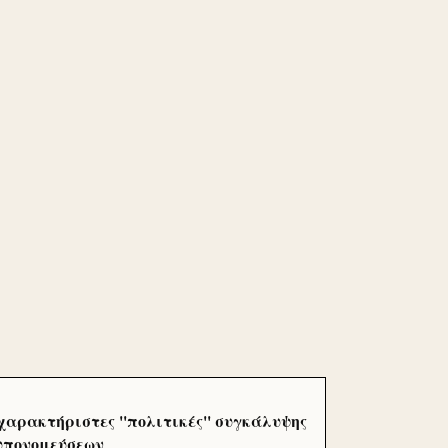
χαρακτήριστες ''πολιτικές'' συγκάλυψης
 υπονομεύσεων