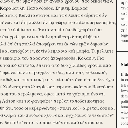
ίως· εἴ τις ὑμῶν ᾔδει ἐν ἀγνοία χρόνου, προ δεκαετιῶν,
πρό
 Καραμανλῆ, Παπανδρέου, Σημίτη, Σαμαρᾶ,
τίν
καί
 ὡσαύτως Κωνσταντάτου και τῶν λοιπῶν αἱρετῶν ἐν
συμ
ένων ἐπί ἔτη πολλά ἐν τῷ χῶρῳ τοῦ πάλαι ἀεροδρομίου,
καὶ
οι ποῦ εὑρίσκονται. Ἐν συντομία ἀπεδείχθη ὅτι ὅσα
χρή
δημ
υ ἀνεγράφησαν και εἰσίν ἡ τοῦ παρόντος ἀλήθεια
τοπ
λλά ἐπ' ἔτη πολλά ἀποφέρονται ἐκ τῶν ἐμῶν δημοσίων
και αὐτόχθονες, ἐστίν λεηλασία καὶ μαφία. Τι μέλλετε
π'εὐκαιρία τοῦ παρόντος ἀποφέρεσθε; Κόλασις. Για
Sta
ε τοπικό επίπεδο, έπειτα από δυο χιλιάδες χρόνια από
σύμφωνα των πεπραγμένων σας, από τους πολιτικούς
If t
 καθώς και την τοπική κοινωνία ούτε ένα άτομο δεν έχει
in o
tele
Επί Χούντας απαλλοτρίωσαν την συνοικία του Βοσπόρου
fewe
ταση του αερολιμένα, όμως μετά το χάρισμα έναντι
demo
η Λάτση και τις φανφάρες περί ανταποδοτικότητας
poli
huma
ότι, τόσο οι κυβερνώντες - πολιτικοί - αιρετοί, όσο και
who 
ράλληλα του συνόλου ξένων και εγχώριων ''επενδυτών''
ever
ν διαπιστώνεται να προωθούνται από κέντρα και
cohe