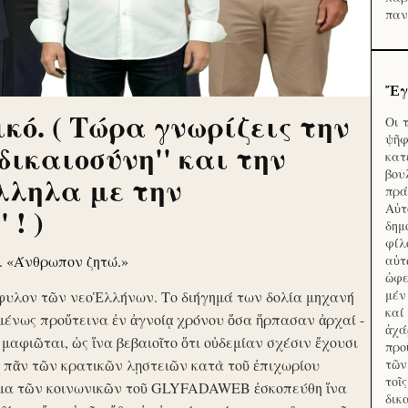
παν
Ἔγ
κό. ( Τώρα γνωρίζεις την
Οι 
ψῆφ
'δικαιοσύνη'' και την
κατ
βου
λληλα με την
πρά
Αὐτ
 ! )
δημ
φίλ
ν. «Άνθρωπον ζητώ.»
αὑτ
ὠφε
μέν
φυλον τῶν νεοἙλλήνων. Το διήγημά των δολία μηχανή
καί
μένως προὔτεινα ἐν ἀγνοίᾳ χρόνου ὅσα ἥρπασαν ἀρχαί -
ἀχά
ὶ μαφιῶται, ὡς ἵνα βεβαιοῖτο ὅτι οὐδεμίαν σχέσιν ἔχουσι
προ
το πᾶν τῶν κρατικῶν λῃστειῶν κατὰ τοῦ ἐπιχωρίου
τῶν
τοῖ
μα τῶν κοινωνικῶν τοῦ GLYFADAWEB ἐσκοπεύθη ἵνα
δικ