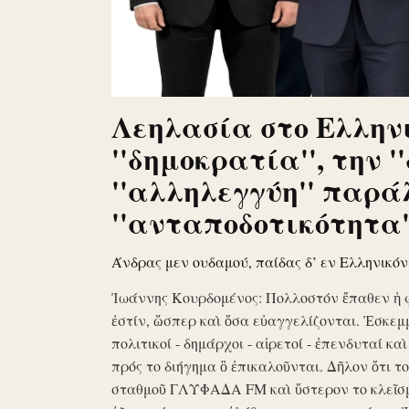
Λεηλασία στο Ελληνι
''δημοκρατία'', την '
''αλληλεγγύη'' παρά
''ανταποδοτικότητα''
Άνδρας μεν ουδαμού, παίδας δ’ εν Ελληνικό
Ἰωάννης Κουρδομένος: Πολλοστόν ἔπαθεν ἡ 
ἐστίν, ὥσπερ καὶ ὅσα εὐαγγελίζονται. Ἐσκεμ
πολιτικοί - δημάρχοι - αἱρετοί - ἐπενδυταί κα
πρός το διήγημα ὃ ἐπικαλοῦνται. Δῆλον ὅτι 
σταθμοῦ ΓΛΥΦΑΔΑ FM καὶ ὕστερον το κλεῖσ