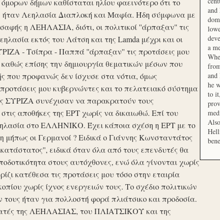
cent
μορων δήμων καθίσταται ηλίου φαεινότερο ότι το
and 
ση ήταν Λεηλασία Διαπλοκή και Μαφία. Ήδη σύμφωνα με
domi
αφής η ΛΕΗΛΑΣΙΑ, διότι, οι πολιτικοί ''άρπαξαν'' τις
lowe
deve
ηλασία εκτός του Λάτση και της Lamda μέχρι και οι
a me
ΙΖΑ - Τσίπρα - Παππά ''άρπαξαν'' τις προτάσεις μου
When
 καθώς επίσης την δημιουργία θεματικών μέσων που
from
ής που προφανώς δεν ίσχυσε στα νότια, όμως
and 
he w
προτάσεις μου κυβερνώντες και το πελατειακό σύστημα
to i
σης ΣΥΡΙΖΑ συνέχισαν να παρακρατούν τους
prov
ις αποθήκες της ΕΡΤ χωρίς να δικαιωθώ. Επί του
medi
Also
εηλασία στο ΕΛΛΗΝΙΚΟ. Έχει κάποια σχέση η ΕΡΤ με το
Hell
 μήπως οι Γερμανοί ? Ειδικά ο Γιάννης Κωνσταντάτος
bene
ικατάστατος'', ειδικά όταν όλα από τους επενδυτές θα
οδοτικότητα στους αυτόχθονες, ενώ όλα γίνονται χωρίς
ερίζι κατέθεσα τις προτάσεις μου τόσο στην εταιρία
οπίου χωρίς ίχνος ενεργειών τους. Το σχέδιο πολιτικών
ν τους ήταν για πολλοστή φορά πλιάτσικο και προδοσία.
ατές της ΛΕΗΛΑΣΙΑΣ, του ΠΛΙΑΤΣΙΚΟΥ και της