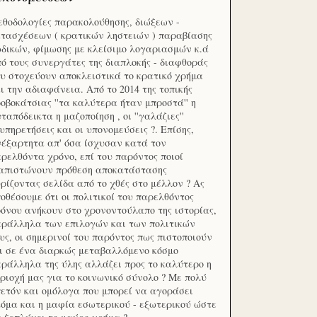
θοδολογίες παρακολούθησης, διώξεων -
τασχέσεων ( κρατικών ληστειών ) παραβίασης
δικών, φίμωσης με κλείσιμο λογαριασμών κ.ά
ό τους συνεργάτες της διαπλοκής - διαφθοράς
υ στοχεύουν αποκλειστικά το κρατικό χρήμα
ι την αδιαφάνεια. Από το 2014 της τοπικής
οβοκάτσιας ''τα καλύτερα ήταν μπροστά'' η
ταπόδεικτα η μαζοποίηση , οι ''γαλάζιες''
υπηρετήσεις και οι υπονομεύσεις ?. Επίσης,
έξαρτητα απ' όσα ίσχυσαν κατά τον
ρελθόντα χρόνο, επί του παρόντος ποιοί
ιαπιστώνουν πρόθεση αποκατάστασης
ρίζοντας σελίδα από το χθές στο μέλλον ? Ας
οθέσουμε ότι οι πολιτικοί του παρελθόντος
όνου ανήκουν στο χρονοντούλαπο της ιστορίας,
ράλληλα των επιλογών και των πολιτικών
υς, οι σημερινοί του παρόντος πως πιστοποιούν
ι σε ένα διαρκώς μεταβαλλόμενο κόσμο
ράλληλα της ύλης αλλάζει προς το καλύτερο η
ριοχή μας για το κοινωνικό σύνολο ? Με πολύ
ετόν και ομόλογα που μπορεί να αγοράσει
όμα και η μαφία εσωτερικού - εξωτερικού ώστε