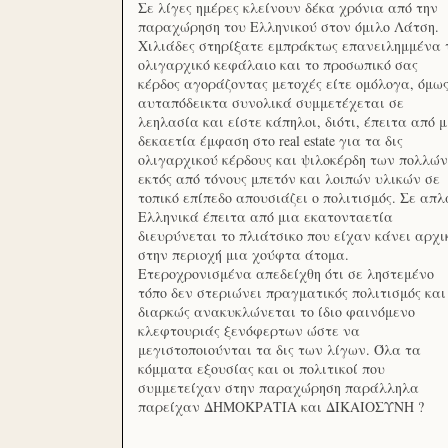
Σε λίγες ημέρες κλείνουν δέκα χρόνια από την
παραχώρηση του Ελληνικού στον όμιλο Λάτση.
Χιλιάδες στηρίξατε εμπράκτως επανειλημμένα 
ολιγαρχικό κεφάλαιο και το προσωπικό σας
κέρδος αγοράζοντας μετοχές είτε ομόλογα, όμω
αυταπόδεικτα συνολικά συμμετέχεται σε
λεηλασία και είστε κάπηλοι, διότι, έπειτα από μ
δεκαετία έμφαση στο real estate για τα δις
ολιγαρχικού κέρδους και ψιλοκέρδη των πολλών
εκτός από τόνους μπετόν και λοιπών υλικών σε
τοπικό επίπεδο απουσιάζει ο πολιτισμός. Σε απλ
Ελληνικά έπειτα από μια εκατονταετία
διευρύνεται το πλιάτσικο που είχαν κάνει αρχι
στην περιοχή μια χούφτα άτομα.
Ετεροχρονισμένα απεδείχθη ότι σε ληστεμένο
τόπο δεν στεριώνει πραγματικός πολιτισμός και
διαρκώς ανακυκλώνεται το ίδιο φαινόμενο
κλεφτουριάς ξενόφερτων ώστε να
μεγιστοποιούνται τα δις των λίγων. Όλα τα
κόμματα εξουσίας και οι πολιτικοί που
συμμετείχαν στην παραχώρηση παράλληλα
παρείχαν ΔΗΜΟΚΡΑΤΙΑ και ΔΙΚΑΙΟΣΥΝΗ ?