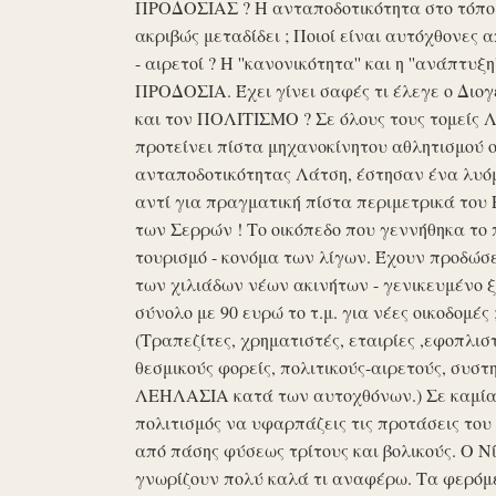
ΠΡΟΔΟΣΙΑΣ ? Η ανταποδοτικότητα στο τόπο μα
ακριβώς μεταδίδει ; Ποιοί είναι αυτόχθονες 
- αιρετοί ? Η ''κανονικότητα'' και η ''ανάπ
ΠΡΟΔΟΣΙΑ. Έχει γίνει σαφές τι έλεγε ο Διογέ
και τον ΠΟΛΙΤΙΣΜΟ ? Σε όλους τους τομείς 
προτείνει πίστα μηχανοκίνητου αθλητισμού ο
ανταποδοτικότητας Λάτση, έστησαν ένα λυόμε
αντί για πραγματική πίστα περιμετρικά του 
των Σερρών ! Το οικόπεδο που γεννήθηκα το 
τουρισμό - κονόμα των λίγων. Έχουν προδώσει 
των χιλιάδων νέων ακινήτων - γενικευμένο ξ
σύνολο με 90 ευρώ το τ.μ. για νέες οικοδομ
(Τραπεζίτες, χρηματιστές, εταιρίες ,εφοπλισ
θεσμικούς φορείς, πολιτικούς-αιρετούς, συστη
ΛΕΗΛΑΣΙΑ κατά των αυτοχθόνων.) Σε καμία 
πολιτισμός να υφαρπάζεις τις προτάσεις τ
από πάσης φύσεως τρίτους και βολικούς. Ο Ν
γνωρίζουν πολύ καλά τι αναφέρω. Τα φερόμε