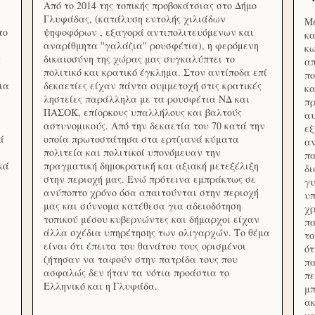
Από το 2014 της τοπικής προβοκάτσιας στο Δήμο
Γλυφάδας, (κατάλυση εντολής χιλιάδων
Με
το
ψηφοφόρων , εξαγορά αντιπολιτευόμενων και
κα
αναρίθμητα ''γαλάζια'' ρουσφέτια), η φερόμενη
κω
ς
δικαιοσύνη της χώρας μας συγκαλύπτει το
απ
πολιτικό και κρατικό έγκλημα. Στον αντίποδα επί
πο
ια
δεκαετίες είχαν πάντα συμμετοχή στις κρατικές
κα
ληστείες παράλληλα με τα ρουσφέτια ΝΔ και
πρ
ΠΑΣΟΚ, επίορκους υπαλλήλους και βαλτούς
αυ
αστυνομικούς. Από την δεκαετία του 70 κατά την
εξ
ά
οποία πρωτοστάτησα στα ερτζιανά κύματα
αν
πολιτεία και πολιτικοί υπονόμευαν την
πα
κά
πραγματική δημοκρατική και αξιακή μετεξέλιξη
δ
στην περιοχή μας. Ενώ πρότεινα εμπράκτως σε
γυ
ανύποπτο χρόνο όσα απαιτούνται στην περιοχή
υπ
μας και σύννομα κατέθεσα για αδειοδότηση
χρ
τοπικού μέσου κυβερνώντες και δήμαρχοι είχαν
πα
άλλα σχέδια υπηρέτησης των ολιγαρχών. Το θέμα
το
είναι ότι έπειτα του θανάτου τους ορισμένοι
ότ
ζήτησαν να ταφούν στην πατρίδα τους που
πα
ασφαλώς δεν ήταν τα νότια προάστια το
πε
Ελληνικό και η Γλυφάδα.
μπ
ακ