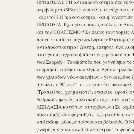
ΠΡΟΔΟΣΙΑΣ ? Η ανταποδοτικότητα στο τόπο μα
ακριβώς μεταδίδει ; Ποιοί είναι αυτόχθονες 
- αιρετοί ? Η ''κανονικότητα'' και η ''ανάπ
ΠΡΟΔΟΣΙΑ. Έχει γίνει σαφές τι έλεγε ο Διογέ
και τον ΠΟΛΙΤΙΣΜΟ ? Σε όλους τους τομείς 
προτείνει πίστα μηχανοκίνητου αθλητισμού ο
ανταποδοτικότητας Λάτση, έστησαν ένα λυόμε
αντί για πραγματική πίστα περιμετρικά του 
των Σερρών ! Το οικόπεδο που γεννήθηκα το 
τουρισμό - κονόμα των λίγων. Έχουν προδώσει 
των χιλιάδων νέων ακινήτων - γενικευμένο ξ
σύνολο με 90 ευρώ το τ.μ. για νέες οικοδομ
(Τραπεζίτες, χρηματιστές, εταιρίες ,εφοπλισ
θεσμικούς φορείς, πολιτικούς-αιρετούς, συστη
ΛΕΗΛΑΣΙΑ κατά των αυτοχθόνων.) Σε καμία 
πολιτισμός να υφαρπάζεις τις προτάσεις τ
από πάσης φύσεως τρίτους και βολικούς. Ο Ν
γνωρίζουν πολύ καλά τι αναφέρω. Τα φερόμε