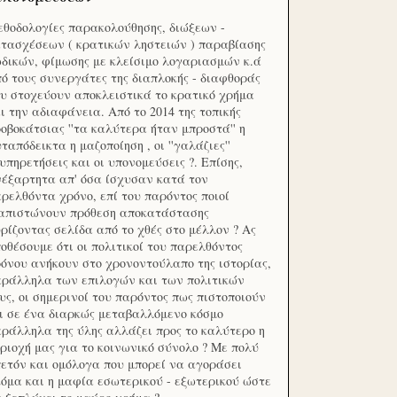
θοδολογίες παρακολούθησης, διώξεων -
τασχέσεων ( κρατικών ληστειών ) παραβίασης
δικών, φίμωσης με κλείσιμο λογαριασμών κ.ά
ό τους συνεργάτες της διαπλοκής - διαφθοράς
υ στοχεύουν αποκλειστικά το κρατικό χρήμα
ι την αδιαφάνεια. Από το 2014 της τοπικής
οβοκάτσιας ''τα καλύτερα ήταν μπροστά'' η
ταπόδεικτα η μαζοποίηση , οι ''γαλάζιες''
υπηρετήσεις και οι υπονομεύσεις ?. Επίσης,
έξαρτητα απ' όσα ίσχυσαν κατά τον
ρελθόντα χρόνο, επί του παρόντος ποιοί
ιαπιστώνουν πρόθεση αποκατάστασης
ρίζοντας σελίδα από το χθές στο μέλλον ? Ας
οθέσουμε ότι οι πολιτικοί του παρελθόντος
όνου ανήκουν στο χρονοντούλαπο της ιστορίας,
ράλληλα των επιλογών και των πολιτικών
υς, οι σημερινοί του παρόντος πως πιστοποιούν
ι σε ένα διαρκώς μεταβαλλόμενο κόσμο
ράλληλα της ύλης αλλάζει προς το καλύτερο η
ριοχή μας για το κοινωνικό σύνολο ? Με πολύ
ετόν και ομόλογα που μπορεί να αγοράσει
όμα και η μαφία εσωτερικού - εξωτερικού ώστε