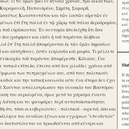
ίως· εἴ τις ὑμῶν ᾔδει ἐν ἀγνοία χρόνου, προ δεκαετιῶν,
πρό
 Καραμανλῆ, Παπανδρέου, Σημίτη, Σαμαρᾶ,
τίν
καί
 ὡσαύτως Κωνσταντάτου και τῶν λοιπῶν αἱρετῶν ἐν
συμ
ένων ἐπί ἔτη πολλά ἐν τῷ χῶρῳ τοῦ πάλαι ἀεροδρομίου,
καὶ
οι ποῦ εὑρίσκονται. Ἐν συντομία ἀπεδείχθη ὅτι ὅσα
χρή
δημ
υ ἀνεγράφησαν και εἰσίν ἡ τοῦ παρόντος ἀλήθεια
τοπ
λλά ἐπ' ἔτη πολλά ἀποφέρονται ἐκ τῶν ἐμῶν δημοσίων
και αὐτόχθονες, ἐστίν λεηλασία καὶ μαφία. Τι μέλλετε
π'εὐκαιρία τοῦ παρόντος ἀποφέρεσθε; Κόλασις. Για
Sta
ε τοπικό επίπεδο, έπειτα από δυο χιλιάδες χρόνια από
σύμφωνα των πεπραγμένων σας, από τους πολιτικούς
If t
 καθώς και την τοπική κοινωνία ούτε ένα άτομο δεν έχει
in o
tele
Επί Χούντας απαλλοτρίωσαν την συνοικία του Βοσπόρου
fewe
ταση του αερολιμένα, όμως μετά το χάρισμα έναντι
demo
η Λάτση και τις φανφάρες περί ανταποδοτικότητας
poli
huma
ότι, τόσο οι κυβερνώντες - πολιτικοί - αιρετοί, όσο και
who 
ράλληλα του συνόλου ξένων και εγχώριων ''επενδυτών''
ever
ν διαπιστώνεται να προωθούνται από κέντρα και
cohe