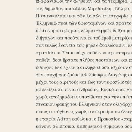
ἐξαφανίσωσι την ἀλήθειαν και τα τεκμήρια. Ἰδ
τας δημοσίας προτάσεις Μητσοτάκη, Τσίπρα,
Παπανικολάου και τῶν λοιπῶν ἐν ἐπιχωρίῳ,
Ἑλληνικῷ περί τῶν ὑφισταμένων καὶ πραττομ
ὅ ἐστιν η πατρίς μου, δέομαι θερμῶς δεῖξαι μ
διήγαγον και προὔτεινα ἐκ τοῦ ἐμοῦ μετερίζο
παντελῶς ἐναντία τοῖς μηδέν ἀναλώσασιν, ἀ
προτάσεων. Ὅπου οὐ χωροῦσιν οι πρωτουργοί 
παθεῖν, ὅσοι ἥρπατε πλῆθος προτάσεων και ἐ
όσους/ες δεν έχετε αντιληφθεί όσα ισχύουν σ
την εποχή που ζούσε ο Φιλόσοφος Διογένης 
μέχρι τους αιρετούς και έως τους εφοπλιστές
αποδείξει ότι είναι άνθρωπος. Ειδικότερα: 
χωρίς αποζημιώσεις υποτίθεται για την επέκ
πινακίου φακής του Ελληνικού στον ολιγάρχ
στους αυτόχθονες χωρίς αντίκρυσμα απέδειχθη 
η εταιρία Λάτση καθώς και ο Προκοπίου - πα
κάνουν πλιάτσικο. Καθημερινά σύμφωνα όσω