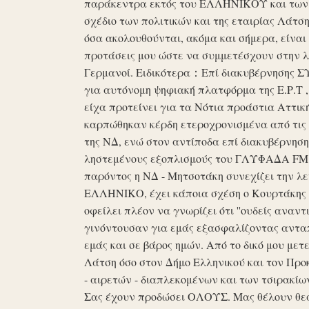
παράκεντρα εκτός του ΕΛΛΗΝΙΚΟΥ και των ό
σχέδιο των πολιτικών και της εταιρίας Λάτ
όσα ακολουθούνται, ακόμα και σήμερα, είναι σ
προτάσεις μου ώστε να συμμετέσχουν στην λε
Γερμανοί. Ειδικότερα：Επί διακυβέρνησης ΣΥΡ
για αυτόνομη ψηφιακή πλατφόρμα της Ε.Ρ.Τ ,
είχα προτείνει για τα Νότια προάστια Αττικ
καρπώθηκαν κέρδη ετεροχρονισμένα από τις 
της ΝΔ, ενώ στον αντίποδα επί διακυβέρνη
ληστεμένους εξοπλισμούς του ΓΛΥΦΑΔΑ FM στ
παρόντος η ΝΔ - Μητσοτάκη συνεχίζει την λ
ΕΛΛΗΝΙΚΟ, έχει κάποια σχέση ο Κουρτάκης η
οφείλει πλέον να γνωρίζει ότι ''ουδείς αναντ
γινόντουσαν για εμάς εξασφαλίζοντας ανταπ
εμάς και σε βάρος ημών. Από το δικό μου μετ
Λάτση όσο στον Δήμο Ελληνικού και τον Προκ
- αιρετών - διαπλεκομένων και των τσιρακίω
Σας έχουν προδώσει ΟΛΟΥΣ. Μας θέλουν θε