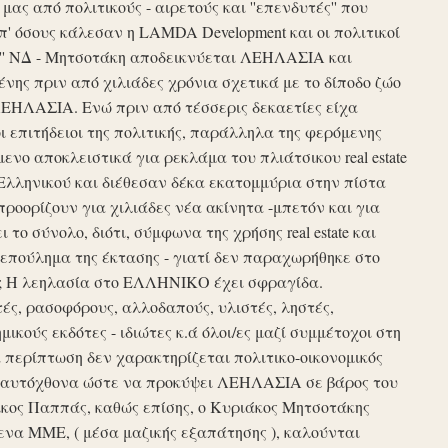
ς από πολιτικούς - αιρετούς και ''επενδυτές'' που
απ' όσους κάλεσαν η LAMDA Development και οι πολιτικοί
τυξη'' ΝΔ - Μητσοτάκη αποδεικνύεται ΛΕΗΛΑΣΙΑ και
νης πριν από χιλιάδες χρόνια σχετικά με το δίποδο ζώο
ΛΕΗΛΑΣΙΑ. Ενώ πριν από τέσσερις δεκαετίες είχα
ι επιτήδειοι της πολιτικής, παράλληλα της φερόμενης
νο αποκλειστικά για ρεκλάμα του πλιάτσικου real estate
Ελληνικού και διέθεσαν δέκα εκατομμύρια στην πίστα
προορίζουν για χιλιάδες νέα ακίνητα -μπετόν και για
το σύνολο, διότι, σύμφωνα της χρήσης real estate και
επούλημα της έκτασης - γιατί δεν παραχωρήθηκε στο
ές ; Η λεηλασία στο ΕΛΛΗΝΙΚΟ έχει σφραγίδα.
τές, ρασοφόρους, αλλοδαπούς, υλιστές, ληστές,
μικούς εκδότες - ιδιώτες κ.ά όλοι/ες μαζί συμμέτοχοι στη
περίπτωση δεν χαρακτηρίζεται πολιτικο-οικονομικός
ου αυτόχθονα ώστε να προκύψει ΛΕΗΛΑΣΙΑ σε βάρος του
ίκος Παππάς, καθώς επίσης, ο Κυριάκος Μητσοτάκης
να ΜΜΕ, ( μέσα μαζικής εξαπάτησης ), καλούνται