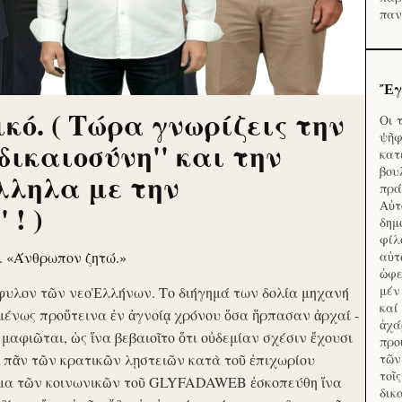
παν
Ἔγ
κό. ( Τώρα γνωρίζεις την
Οι 
ψῆφ
'δικαιοσύνη'' και την
κατ
βου
λληλα με την
πρά
Αὐτ
 ! )
δημ
φίλ
ν. «Άνθρωπον ζητώ.»
αὑτ
ὠφε
μέν
φυλον τῶν νεοἙλλήνων. Το διήγημά των δολία μηχανή
καί
μένως προὔτεινα ἐν ἀγνοίᾳ χρόνου ὅσα ἥρπασαν ἀρχαί -
ἀχά
ὶ μαφιῶται, ὡς ἵνα βεβαιοῖτο ὅτι οὐδεμίαν σχέσιν ἔχουσι
προ
το πᾶν τῶν κρατικῶν λῃστειῶν κατὰ τοῦ ἐπιχωρίου
τῶν
τοῖ
μα τῶν κοινωνικῶν τοῦ GLYFADAWEB ἐσκοπεύθη ἵνα
δικ