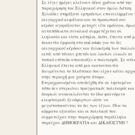
Σε λίγες ημέρες κλείνουν δέκα χρόνια από την
παραχώρηση του Ελληνικού στον όμιλο Λάτση.
Χιλιάδες στηρίξατε εμπράκτως επανειλημμένα 
ολιγαρχικό κεφάλαιο και το προσωπικό σας
κέρδος αγοράζοντας μετοχές είτε ομόλογα, όμω
αυταπόδεικτα συνολικά συμμετέχεται σε
λεηλασία και είστε κάπηλοι, διότι, έπειτα από μ
δεκαετία έμφαση στο real estate για τα δις
ολιγαρχικού κέρδους και ψιλοκέρδη των πολλών
εκτός από τόνους μπετόν και λοιπών υλικών σε
τοπικό επίπεδο απουσιάζει ο πολιτισμός. Σε απλ
Ελληνικά έπειτα από μια εκατονταετία
διευρύνεται το πλιάτσικο που είχαν κάνει αρχι
στην περιοχή μια χούφτα άτομα.
Ετεροχρονισμένα απεδείχθη ότι σε ληστεμένο
τόπο δεν στεριώνει πραγματικός πολιτισμός και
διαρκώς ανακυκλώνεται το ίδιο φαινόμενο
κλεφτουριάς ξενόφερτων ώστε να
μεγιστοποιούνται τα δις των λίγων. Όλα τα
κόμματα εξουσίας και οι πολιτικοί που
συμμετείχαν στην παραχώρηση παράλληλα
παρείχαν ΔΗΜΟΚΡΑΤΙΑ και ΔΙΚΑΙΟΣΥΝΗ ?