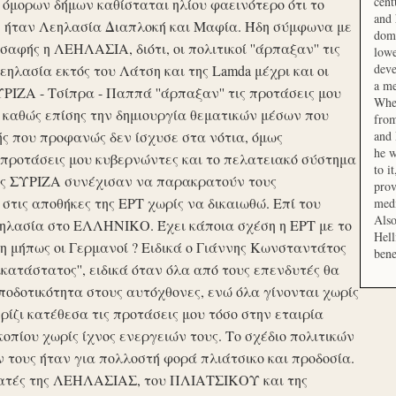
cent
μορων δήμων καθίσταται ηλίου φαεινότερο ότι το
and 
ση ήταν Λεηλασία Διαπλοκή και Μαφία. Ήδη σύμφωνα με
domi
αφής η ΛΕΗΛΑΣΙΑ, διότι, οι πολιτικοί ''άρπαξαν'' τις
lowe
deve
ηλασία εκτός του Λάτση και της Lamda μέχρι και οι
a me
ΙΖΑ - Τσίπρα - Παππά ''άρπαξαν'' τις προτάσεις μου
When
 καθώς επίσης την δημιουργία θεματικών μέσων που
from
ής που προφανώς δεν ίσχυσε στα νότια, όμως
and 
he w
προτάσεις μου κυβερνώντες και το πελατειακό σύστημα
to i
σης ΣΥΡΙΖΑ συνέχισαν να παρακρατούν τους
prov
ις αποθήκες της ΕΡΤ χωρίς να δικαιωθώ. Επί του
medi
Also
εηλασία στο ΕΛΛΗΝΙΚΟ. Έχει κάποια σχέση η ΕΡΤ με το
Hell
 μήπως οι Γερμανοί ? Ειδικά ο Γιάννης Κωνσταντάτος
bene
ικατάστατος'', ειδικά όταν όλα από τους επενδυτές θα
οδοτικότητα στους αυτόχθονες, ενώ όλα γίνονται χωρίς
ερίζι κατέθεσα τις προτάσεις μου τόσο στην εταιρία
οπίου χωρίς ίχνος ενεργειών τους. Το σχέδιο πολιτικών
ν τους ήταν για πολλοστή φορά πλιάτσικο και προδοσία.
ατές της ΛΕΗΛΑΣΙΑΣ, του ΠΛΙΑΤΣΙΚΟΥ και της