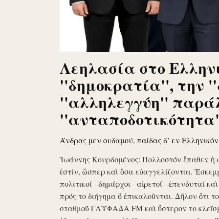
Λεηλασία στο Ελληνι
''δημοκρατία'', την '
''αλληλεγγύη'' παρά
''ανταποδοτικότητα''
Άνδρας μεν ουδαμού, παίδας δ’ εν Ελληνικό
Ἰωάννης Κουρδομένος: Πολλοστόν ἔπαθεν ἡ 
ἐστίν, ὥσπερ καὶ ὅσα εὐαγγελίζονται. Ἐσκεμ
πολιτικοί - δημάρχοι - αἱρετοί - ἐπενδυταί κα
πρός το διήγημα ὃ ἐπικαλοῦνται. Δῆλον ὅτι 
σταθμοῦ ΓΛΥΦΑΔΑ FM καὶ ὕστερον το κλεῖσ