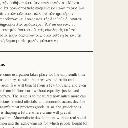
ς τήν ὀρθήν πολιτείαν ἐπιδεικνύναι ; Μέχρι
ος ἔτι δουλοπρεπεῖς ἐσόμεθα καὶ τῶν πλουσίων
 δυνατῶν κόλακες, ἀλλ' ού τῶν ἡμετέρων
φερόντων φύλακες καί τῆς ἀληθοῦς ὁμονοίας
 δημοκρατίας πρόμαχοι ; Ἆρ' οὐ δεινόν, εί
ματα μέν ἄπειρα είς τάς οἰκοδομάς καί τά
όσια ἔργα δαπανῶνται, δικαιοσύνῃ δέ καί τῇ
ικῇ δημοκρατία μηδέν μέτεστιν ;
tus
he same usurpation takes place for the umpteenth time
ur country, as with the airwaves and radio and
vision, few will benefit from a few thousand and even
r from billions euro without equality, justice and
cracy. The issue is to measured how much more can
ticians, elected officials, and economic actors devalue
nity's most precious goods. Also, the guideline is
is shaping a future where crime will prevail
ywhere. Materialistic development without real social
sion and the achievements for which people fought for