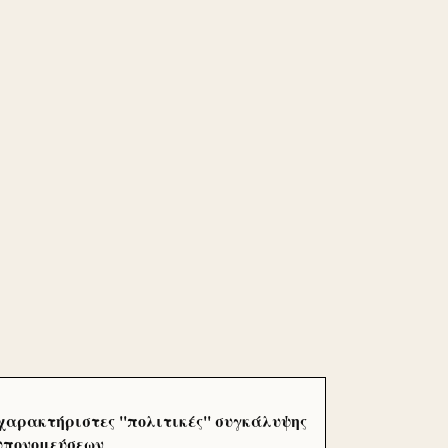
χαρακτήριστες ''πολιτικές'' συγκάλυψης
 υπονομεύσεων