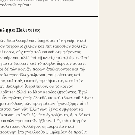
τοδαποῖς τρίτοις.
κλημα Πολιτείας
τῶν διαπλεκομένων ὑπηρέται τήν γνώμην καὶ
ον τετρακισχιλίων καὶ πεντακοσίων πολιτῶν
έλυσαν, οὐχ ὑπέρ τοῦ κοινοῦ συμφέροντος
λευόμενοι, ἀλλ᾽ ἐπί τῇ ἀδικίᾳ καὶ τῷ ἀφανεῖ τά
γματα διοικεῖν καί τό πλῆθος ἄκριτον ποιεῖν.
οί δέ τῶν κοινῶν πόρων ἀπολαύοντες καί τῷ
οσίω προσόδω χρώμενοι, τούς οἰκείους καὶ
ους καί τούς ἑαυτοῖς προσήκοντας κατά τήν
ῶν βούλησιν ἐθεράπευον, ού τό κοινόν
λοῦντες ἀλλά τό ἴδιον κέρδος ζητοῦντες. Ἐγώ
 οὖν πρῶτος ὑπέρ ἐλευθέρου καὶ ίδιωτικοῦ λόγου
 μεταδόσεως τῶν πραγμάτων ἠγωνιζόμην οἱ δέ
ριστοι τῶν νῦν Ἑλλήνων ξένα συμφέροντα
ὔκρινον καί τοῖς ἔξωθεν ἐχαρίζοντο, ἅμα δέ καί
 κοινῶν προστατεῖν ἠξίουν. Πῶς ούκ αἰσχρόν
ς πολιτικοῖς συλλόγοις δημοκρατίαν καὶ
αιοσύνην ἐπαγγέλλεσθαι, μηδεμίαν δέ πράξιν