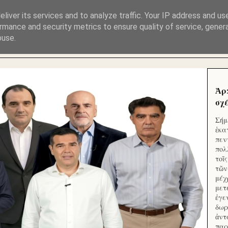
ΜΟΥ ΕΚΛΕΙΣΑΝ ΤΑ ΣΟΣΙΑΛ ΚΑΙ ΦΙΜΩΣΑΝ ΤΟ SITE. ΟΙ 
liver its services and to analyze traffic. Your IP address and us
rmance and security metrics to ensure quality of service, gene
buse.
 ΑΠΟ ΤΟ ΜΙΚΡΟΝ ΑΠΑΓΟΥΣΙ
Ἁρ
σχέ
Σήμ
ἑκα
πεν
πολ
τοῖ
τῶν
μέχ
μετ
ἐγε
δωρ
ἀντ
παρ