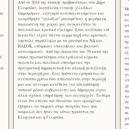
Από το 2014 της τοπικής προβοκάτσιας στο Δήμο
Γλυφάδας, (κατάλυση εντολής χιλιάδων
Με
το
ψηφοφόρων , εξαγορά αντιπολιτευόμενων και
κα
αναρίθμητα ''γαλάζια'' ρουσφέτια), η φερόμενη
κω
ς
δικαιοσύνη της χώρας μας συγκαλύπτει το
απ
πολιτικό και κρατικό έγκλημα. Στον αντίποδα επί
πο
ια
δεκαετίες είχαν πάντα συμμετοχή στις κρατικές
κα
ληστείες παράλληλα με τα ρουσφέτια ΝΔ και
πρ
ΠΑΣΟΚ, επίορκους υπαλλήλους και βαλτούς
αυ
αστυνομικούς. Από την δεκαετία του 70 κατά την
εξ
ά
οποία πρωτοστάτησα στα ερτζιανά κύματα
αν
πολιτεία και πολιτικοί υπονόμευαν την
πα
κά
πραγματική δημοκρατική και αξιακή μετεξέλιξη
δ
στην περιοχή μας. Ενώ πρότεινα εμπράκτως σε
γυ
ανύποπτο χρόνο όσα απαιτούνται στην περιοχή
υπ
μας και σύννομα κατέθεσα για αδειοδότηση
χρ
τοπικού μέσου κυβερνώντες και δήμαρχοι είχαν
πα
άλλα σχέδια υπηρέτησης των ολιγαρχών. Το θέμα
το
είναι ότι έπειτα του θανάτου τους ορισμένοι
ότ
ζήτησαν να ταφούν στην πατρίδα τους που
πα
ασφαλώς δεν ήταν τα νότια προάστια το
πε
Ελληνικό και η Γλυφάδα.
μπ
ακ