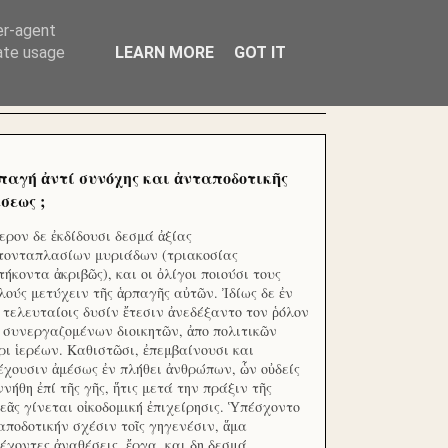
ΧΙΛΙΑΔΕΣ ΜΙΚΡΟΕΠΕΝΔΥΤΕΣ ΕΠΕΝΔΥΣΑΤΕ ΓΙΑ
er-agent
rate usage
LEARN MORE
GOT IT
παγή ἀντί συνόχης και ἀνταποδοτικῆς
σεως ;
ερον δε ἐκδίδουσι δεσμά ἀξίας
τονταπλασίων μυριάδων (τριακοσίας
τήκοντα ἀκριβῶς), και οι ὀλίγοι ποιούσι τους
λούς μετύχειν τῆς ἁρπαγῆς αὐτῶν. Ἰδίως δε ἐν
ς τελευταίοις δυσίν ἔτεσιν ἀνεδέξαντο τον ῥόλον
 συνεργαζομένων διοικητῶν, ἀπο πολιτικῶν
ρι ἱερέων. Καθιστῶσι, ἐπεμβαίνουσι και
έχουσιν ἀμέσως ἐν πλήθει ἀνθρώπων, ὧν οὐδείς
ννήθη ἐπί τῆς γῆς, ἥτις μετά την πράξιν τῆς
εᾶς γίνεται οἰκοδομική ἐπιχείρησις. Ὑπέσχοντο
αποδοτικήν σχέσιν τοῖς γηγενέσιν, ἅμα
έχοντες ἀναθέσεις, ἔργα, και δη δεσμά