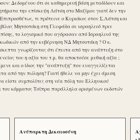
υν: Δεδομένου ότι σε καθημερινή βάση μεταδίδουν και
τήματα την επίσκεψη Λάτση στο Μαξίμου γιατί δεν την
πιπροσθέτως, τι πρότεινε ο Κυριάκος στον Σ.Λάτση και
ης βίλας Μητσοτάκη στη Γλυφάδα σε ισραηλινό πριν
ίσης, το λογισμικό που αγόρασαν από Ισραηλινό της
κωδικών από την κυβέρνηση ΝΔ Μητσοτάκη ? Ο κ.
σκεπτα γνωρίζοντας ότι έπειτα από την ανάπτυξη στο
ενείας του η αξία του τ.μ. θα αποκτούσε μυθική αξία ;
μενε και ο ίδιος την ''ανάπτυξη'' που ευαγγελίζεται
τα από την πώληση? Γιατί ήθελε να μην έχει άμεση
να είστε συμπολίτες στη νέα πόλη του Ελληνικού
ι του κόμματος Τσίπρα παράλληλα ορισμένων εκδοτών
Ανύπαρκτη Δικαιοσύνη
Α
-