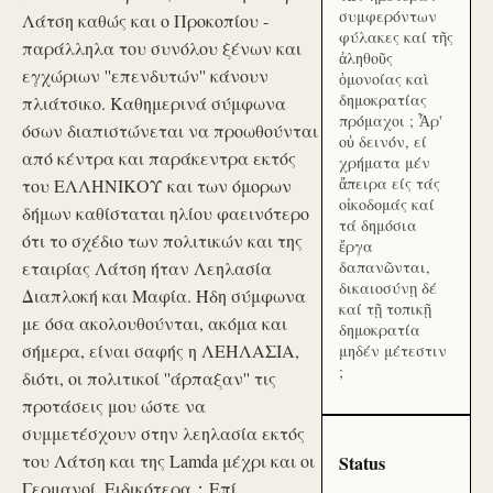
συμφερόντων
Λάτση καθώς και ο Προκοπίου -
φύλακες καί τῆς
παράλληλα του συνόλου ξένων και
ἀληθοῦς
εγχώριων ''επενδυτών'' κάνουν
ὁμονοίας καὶ
δημοκρατίας
πλιάτσικο. Καθημερινά σύμφωνα
πρόμαχοι ; Ἆρ'
όσων διαπιστώνεται να προωθούνται
οὐ δεινόν, εί
από κέντρα και παράκεντρα εκτός
χρήματα μέν
ἄπειρα είς τάς
του ΕΛΛΗΝΙΚΟΥ και των όμορων
οἰκοδομάς καί
δήμων καθίσταται ηλίου φαεινότερο
τά δημόσια
ότι το σχέδιο των πολιτικών και της
ἔργα
εταιρίας Λάτση ήταν Λεηλασία
δαπανῶνται,
δικαιοσύνῃ δέ
Διαπλοκή και Μαφία. Ήδη σύμφωνα
καί τῇ τοπικῇ
με όσα ακολουθούνται, ακόμα και
δημοκρατία
σήμερα, είναι σαφής η ΛΕΗΛΑΣΙΑ,
μηδέν μέτεστιν
;
διότι, οι πολιτικοί ''άρπαξαν'' τις
προτάσεις μου ώστε να
συμμετέσχουν στην λεηλασία εκτός
του Λάτση και της Lamda μέχρι και οι
Status
Γερμανοί. Ειδικότερα：Επί