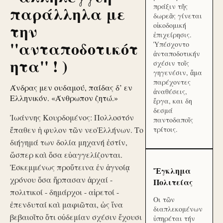
πράξιν τῆς
παράλληλα με
δωρεᾶς γίνεται
την
οἰκοδομική
ἐπιχείρησις.
''ανταποδοτικότ
Ὑπέσχοντο
ἀνταποδοτικήν
ητα'' ! )
σχέσιν τοῖς
γηγενέσιν, ἅμα
παρέχοντες
Άνδρας μεν ουδαμού, παίδας δ’ εν
ἀναθέσεις,
Ελληνικόν. «Άνθρωπον ζητώ.»
ἔργα, και δη
δεσμά
Ἰωάννης Κουρδομένος: Πολλοστόν
παντοδαποῖς
ἔπαθεν ἡ φυλον τῶν νεοἙλλήνων. Το
τρίτοις.
διήγημά των δολία μηχανή ἐστίν,
ὥσπερ καὶ ὅσα εὐαγγελίζονται.
Ἐσκεμμένως προὔτεινα ἐν ἀγνοίᾳ
Ἔγκλημα
χρόνου ὅσα ἥρπασαν ἀρχαί -
Πολιτείας
πολιτικοί - δημάρχοι - αἱρετοί -
Οι τῶν
ἐπενδυταί καὶ μαφιῶται, ὡς ἵνα
διαπλεκομένων
βεβαιοῖτο ὅτι οὐδεμίαν σχέσιν ἔχουσι
ὑπηρέται τήν