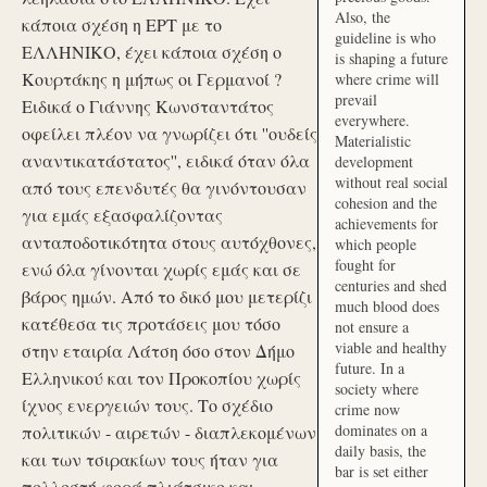
Also, the
κάποια σχέση η ΕΡΤ με το
guideline is who
ΕΛΛΗΝΙΚΟ, έχει κάποια σχέση ο
is shaping a future
Κουρτάκης η μήπως οι Γερμανοί ?
where crime will
prevail
Ειδικά ο Γιάννης Κωνσταντάτος
everywhere.
οφείλει πλέον να γνωρίζει ότι ''ουδείς
Materialistic
αναντικατάστατος'', ειδικά όταν όλα
development
without real social
από τους επενδυτές θα γινόντουσαν
cohesion and the
για εμάς εξασφαλίζοντας
achievements for
ανταποδοτικότητα στους αυτόχθονες,
which people
fought for
ενώ όλα γίνονται χωρίς εμάς και σε
centuries and shed
βάρος ημών. Από το δικό μου μετερίζι
much blood does
κατέθεσα τις προτάσεις μου τόσο
not ensure a
viable and healthy
στην εταιρία Λάτση όσο στον Δήμο
future. In a
Ελληνικού και τον Προκοπίου χωρίς
society where
ίχνος ενεργειών τους. Το σχέδιο
crime now
dominates on a
πολιτικών - αιρετών - διαπλεκομένων
daily basis, the
και των τσιρακίων τους ήταν για
bar is set either
πολλοστή φορά πλιάτσικο και