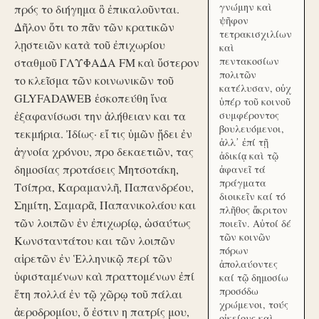
γνώμην καὶ
πρός το διήγημα ὃ ἐπικαλοῦνται.
ψῆφον
Δῆλον ὅτι το πᾶν τῶν κρατικῶν
τετρακισχιλίων
λῃστειῶν κατὰ τοῦ ἐπιχωρίου
καὶ
πεντακοσίων
σταθμοῦ ΓΛΥΦΑΔΑ FM καὶ ὕστερον
πολιτῶν
το κλεῖσμα τῶν κοινωνικῶν τοῦ
κατέλυσαν, οὐχ
GLYFADAWEB ἐσκοπεύθη ἵνα
ὑπέρ τοῦ κοινοῦ
ἐξαφανίσωσι την ἀλήθειαν και τα
συμφέροντος
βουλευόμενοι,
τεκμήρια. Ἰδίως· εἴ τις ὑμῶν ᾔδει ἐν
ἀλλ᾽ ἐπί τῇ
ἀγνοία χρόνου, προ δεκαετιῶν, τας
ἀδικίᾳ καὶ τῷ
δημοσίας προτάσεις Μητσοτάκη,
ἀφανεῖ τά
πράγματα
Τσίπρα, Καραμανλῆ, Παπανδρέου,
διοικεῖν καί τό
Σημίτη, Σαμαρᾶ, Παπανικολάου και
πλῆθος ἄκριτον
τῶν λοιπῶν ἐν ἐπιχωρίῳ, ὡσαύτως
ποιεῖν. Αὐτοί δέ
τῶν κοινῶν
Κωνσταντάτου και τῶν λοιπῶν
πόρων
αἱρετῶν ἐν Ἑλληνικῷ περί τῶν
ἀπολαύοντες
ὑφισταμένων καὶ πραττομένων ἐπί
καί τῷ δημοσίω
προσόδω
ἔτη πολλά ἐν τῷ χῶρῳ τοῦ πάλαι
χρώμενοι, τούς
ἀεροδρομίου, ὅ ἐστιν η πατρίς μου,
οἰκείους καὶ