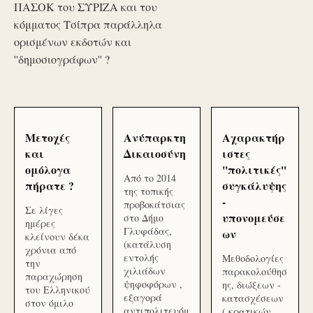
ΠΑΣΟΚ του ΣΥΡΙΖΑ και του
κόμματος Τσίπρα παράλληλα
ορισμένων εκδοτών και
''δημοσιογράφων'' ?
Μετοχές
Ανύπαρκτη
Αχαρακτήρ
και
Δικαιοσύνη
ιστες
ομόλογα
''πολιτικές''
Από το 2014
πήρατε ?
συγκάλυψης
της τοπικής
-
προβοκάτσιας
Σε λίγες
υπονομεύσε
στο Δήμο
ημέρες
Γλυφάδας,
ων
κλείνουν δέκα
(κατάλυση
χρόνια από
εντολής
Μεθοδολογίες
την
χιλιάδων
παρακολούθησ
παραχώρηση
ψηφοφόρων ,
ης, διώξεων -
του Ελληνικού
εξαγορά
κατασχέσεων
στον όμιλο
αντιπολιτευόμ
( κρατικών