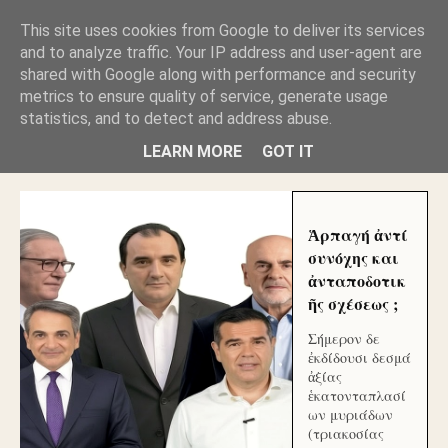
GLYFADAWEB: ΑΝΤΙ ΑΝΤΑΠΟΔΟΣΗΣ ΣΤΟΥΣ
This site uses cookies from Google to deliver its services
ΑΥΤΟΧΘΟΝΕΣ ΜΟΥ ΕΚΛΕΙΣΑΝ ΤΑ ΣΟΣΙΑΛ ΚΑΙ
and to analyze traffic. Your IP address and user-agent are
ΦΙΜΩΣΑΝ ΤΟ SITE. ΟΙ ΧΙΛΙΑΔΕΣ ΜΙΚΡΟΕΠΕΝΔΥΤΕΣ
ΕΠΕΝΔΥΣΑΤΕ ΓΙΑ ΛΕΗΛΑΣΙΑ ΚΑΙ ΕΓΚΛΗΜΑ ?
shared with Google along with performance and security
metrics to ensure quality of service, generate usage
statistics, and to detect and address abuse.
ΓΛΥΦΑΔΑ WEB |ΟΙ ΜΕΓΑΛΟΙ ΚΛΕΠΤΑΙ ΑΠΟ ΤΟ
ΜΙΚΡΟΝ ΑΠΑΓΟΥΣΙ
LEARN MORE
GOT IT
Ἁρπαγή ἀντί
συνόχης και
ἀνταποδοτικ
ῆς σχέσεως ;
Σήμερον δε
ἐκδίδουσι δεσμά
ἀξίας
ἑκατονταπλασί
ων μυριάδων
(τριακοσίας