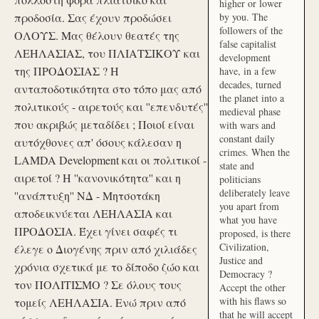
higher or lower
προδοσία. Σας έχουν προδώσει
by you. The
followers of the
ΟΛΟΥΣ. Μας θέλουν θεατές της
false capitalist
ΛΕΗΛΑΣΙΑΣ, του ΠΛΙΑΤΣΙΚΟΥ και
development
της ΠΡΟΔΟΣΙΑΣ ? Η
have, in a few
decades, turned
ανταποδοτικότητα στο τόπο μας από
the planet into a
πολιτικούς - αιρετούς και ''επενδυτές''
medieval phase
που ακριβώς μεταδίδει ; Ποιοί είναι
with wars and
constant daily
αυτόχθονες απ' όσους κάλεσαν η
crimes. When the
LAMDA Development και οι πολιτικοί -
state and
αιρετοί ? Η ''κανονικότητα'' και η
politicians
deliberately leave
''ανάπτυξη'' ΝΔ - Μητσοτάκη
you apart from
αποδεικνύεται ΛΕΗΛΑΣΙΑ και
what you have
ΠΡΟΔΟΣΙΑ. Έχει γίνει σαφές τι
proposed, is there
Civilization,
έλεγε ο Διογένης πριν από χιλιάδες
Justice and
χρόνια σχετικά με το δίποδο ζώο και
Democracy ?
τον ΠΟΛΙΤΙΣΜΟ ? Σε όλους τους
Accept the other
with his flaws so
τομείς ΛΕΗΛΑΣΙΑ. Ενώ πριν από
that he will accept