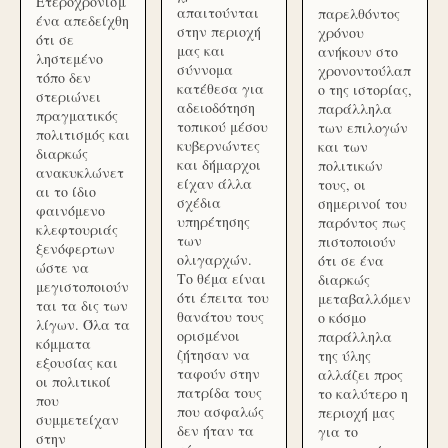
Ετεροχρονισμ
απαιτούνται
παρελθόντος
ένα απεδείχθη
στην περιοχή
χρόνου
ότι σε
μας και
ανήκουν στο
ληστεμένο
σύννομα
χρονοντούλαπ
τόπο δεν
κατέθεσα για
ο της ιστορίας,
στεριώνει
αδειοδότηση
παράλληλα
πραγματικός
τοπικού μέσου
των επιλογών
πολιτισμός και
κυβερνώντες
και των
διαρκώς
και δήμαρχοι
πολιτικών
ανακυκλώνετ
είχαν άλλα
τους, οι
αι το ίδιο
σχέδια
σημερινοί του
φαινόμενο
υπηρέτησης
παρόντος πως
κλεφτουριάς
των
πιστοποιούν
ξενόφερτων
ολιγαρχών.
ότι σε ένα
ώστε να
Το θέμα είναι
διαρκώς
μεγιστοποιούν
ότι έπειτα του
μεταβαλλόμεν
ται τα δις των
θανάτου τους
ο κόσμο
λίγων. Όλα τα
ορισμένοι
παράλληλα
κόμματα
ζήτησαν να
της ύλης
εξουσίας και
ταφούν στην
αλλάζει προς
οι πολιτικοί
πατρίδα τους
το καλύτερο η
που
που ασφαλώς
περιοχή μας
συμμετείχαν
δεν ήταν τα
για το
στην