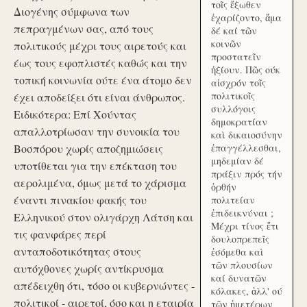
τοῖς ἔξωθεν
Διογένης σύμφωνα των
ἐχαρίζοντο, ἅμα
πεπραγμένων σας, από τους
δέ καί τῶν
κοινῶν
πολιτικούς μέχρι τους αιρετούς και
προστατεῖν
έως τους εφοπλιστές καθώς και την
ἠξίουν. Πῶς ούκ
τοπική κοινωνία ούτε ένα άτομο δεν
αἰσχρόν τοῖς
πολιτικοῖς
έχει αποδείξει ότι είναι άνθρωπος.
συλλόγοις
Ειδικότερα: Επί Χούντας
δημοκρατίαν
απαλλοτρίωσαν την συνοικία του
καὶ δικαιοσύνην
Βοσπόρου χωρίς αποζημιώσεις
ἐπαγγέλλεσθαι,
μηδεμίαν δέ
υποτίθεται για την επέκταση του
πράξιν πρός τήν
αερολιμένα, όμως μετά το χάρισμα
ὀρθήν
έναντι πινακίου φακής του
πολιτείαν
ἐπιδεικνύναι ;
Ελληνικού στον ολιγάρχη Λάτση και
Μέχρι τίνος ἔτι
τις φανφάρες περί
δουλοπρεπεῖς
ανταποδοτικότητας στους
ἐσόμεθα καὶ
τῶν πλουσίων
αυτόχθονες χωρίς αντίκρυσμα
καί δυνατῶν
απέδειχθη ότι, τόσο οι κυβερνώντες -
κόλακες, ἀλλ' ού
πολιτικοί - αιρετοί, όσο και η εταιρία
τῶν ἡμετέρων