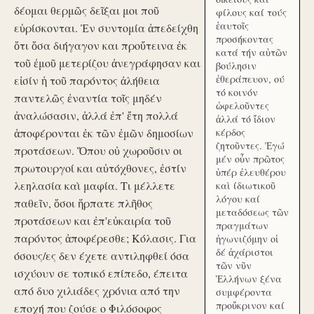
δέομαι θερμῶς δεῖξαι μοι ποῦ
φίλους καί τούς
ἑαυτοῖς
εὑρίσκονται. Ἐν συντομία ἀπεδείχθη
προσήκοντας
ὅτι ὅσα διήγαγον και προὔτεινα ἐκ
κατά τήν αὑτῶν
τοῦ ἐμοῦ μετερίζου ἀνεγράφησαν και
βούλησιν
ἐθεράπευον, ού
εἰσίν ἡ τοῦ παρόντος ἀλήθεια
τό κοινόν
παντελῶς ἐναντία τοῖς μηδέν
ὠφελοῦντες
ἀναλώσασιν, ἀλλά ἐπ' ἔτη πολλά
ἀλλά τό ἴδιον
ἀποφέρονται ἐκ τῶν ἐμῶν δημοσίων
κέρδος
ζητοῦντες. Ἐγώ
προτάσεων. Ὅπου οὐ χωροῦσιν οι
μέν οὖν πρῶτος
πρωτουργοί και αὐτόχθονες, ἐστίν
ὑπέρ ἐλευθέρου
λεηλασία καὶ μαφία. Τι μέλλετε
καὶ ίδιωτικοῦ
λόγου καί
παθεῖν, ὅσοι ἥρπατε πλῆθος
μεταδόσεως τῶν
προτάσεων και ἐπ'εὐκαιρία τοῦ
πραγμάτων
παρόντος ἀποφέρεσθε; Κόλασις. Για
ἠγωνιζόμην οἱ
δέ ἀχάριστοι
όσους/ες δεν έχετε αντιληφθεί όσα
τῶν νῦν
ισχύουν σε τοπικό επίπεδο, έπειτα
Ἑλλήνων ξένα
από δυο χιλιάδες χρόνια από την
συμφέροντα
προὔκρινον καί
εποχή που ζούσε ο Φιλόσοφος