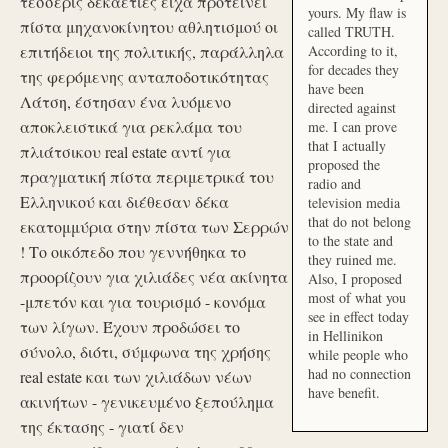
τέσσερις δεκαετίες είχα προτείνει
yours. My flaw is
πίστα μηχανοκίνητου αθλητισμού οι
called TRUTH.
επιτήδειοι της πολιτικής, παράλληλα
According to it,
for decades they
της φερόμενης ανταποδοτικότητας
have been
Λάτση, έστησαν ένα λυόμενο
directed against
αποκλειστικά για ρεκλάμα του
me. I can prove
that I actually
πλιάτσικου real estate αντί για
proposed the
πραγματική πίστα περιμετρικά του
radio and
Ελληνικού και διέθεσαν δέκα
television media
that do not belong
εκατομμύρια στην πίστα των Σερρών
to the state and
! Το οικόπεδο που γεννήθηκα το
they ruined me.
προορίζουν για χιλιάδες νέα ακίνητα
Also, I proposed
most of what you
-μπετόν και για τουρισμό - κονόμα
see in effect today
των λίγων. Έχουν προδώσει το
in Hellinikon
σύνολο, διότι, σύμφωνα της χρήσης
while people who
had no connection
real estate και των χιλιάδων νέων
have benefit.
ακινήτων - γενικευμένο ξεπούλημα
της έκτασης - γιατί δεν