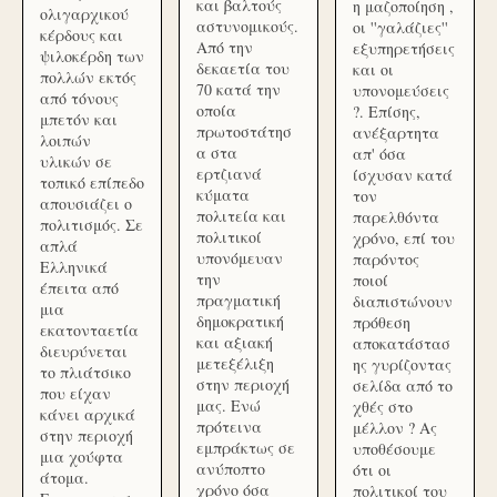
και βαλτούς
η μαζοποίηση ,
ολιγαρχικού
αστυνομικούς.
οι ''γαλάζιες''
κέρδους και
Από την
εξυπηρετήσεις
ψιλοκέρδη των
δεκαετία του
και οι
πολλών εκτός
70 κατά την
υπονομεύσεις
από τόνους
οποία
?. Επίσης,
μπετόν και
πρωτοστάτησ
ανέξαρτητα
λοιπών
α στα
απ' όσα
υλικών σε
ερτζιανά
ίσχυσαν κατά
τοπικό επίπεδο
κύματα
τον
απουσιάζει ο
πολιτεία και
παρελθόντα
πολιτισμός. Σε
πολιτικοί
χρόνο, επί του
απλά
υπονόμευαν
παρόντος
Ελληνικά
την
ποιοί
έπειτα από
πραγματική
διαπιστώνουν
μια
δημοκρατική
πρόθεση
εκατονταετία
και αξιακή
αποκατάστασ
διευρύνεται
μετεξέλιξη
ης γυρίζοντας
το πλιάτσικο
στην περιοχή
σελίδα από το
που είχαν
μας. Ενώ
χθές στο
κάνει αρχικά
πρότεινα
μέλλον ? Ας
στην περιοχή
εμπράκτως σε
υποθέσουμε
μια χούφτα
ανύποπτο
ότι οι
άτομα.
χρόνο όσα
πολιτικοί του