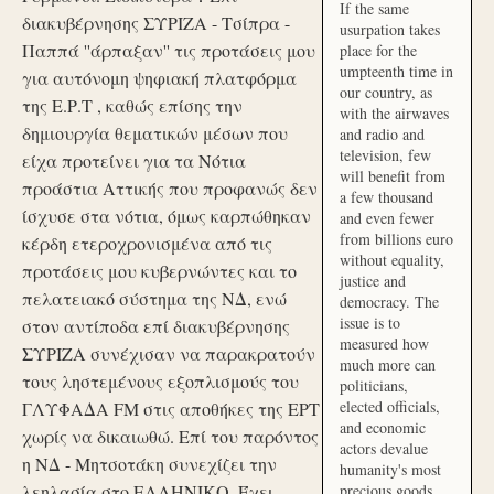
If the same
διακυβέρνησης ΣΥΡΙΖΑ - Τσίπρα -
usurpation takes
Παππά ''άρπαξαν'' τις προτάσεις μου
place for the
umpteenth time in
για αυτόνομη ψηφιακή πλατφόρμα
our country, as
της Ε.Ρ.Τ , καθώς επίσης την
with the airwaves
δημιουργία θεματικών μέσων που
and radio and
television, few
είχα προτείνει για τα Νότια
will benefit from
προάστια Αττικής που προφανώς δεν
a few thousand
ίσχυσε στα νότια, όμως καρπώθηκαν
and even fewer
from billions euro
κέρδη ετεροχρονισμένα από τις
without equality,
προτάσεις μου κυβερνώντες και το
justice and
πελατειακό σύστημα της ΝΔ, ενώ
democracy. The
issue is to
στον αντίποδα επί διακυβέρνησης
measured how
ΣΥΡΙΖΑ συνέχισαν να παρακρατούν
much more can
τους ληστεμένους εξοπλισμούς του
politicians,
elected officials,
ΓΛΥΦΑΔΑ FM στις αποθήκες της ΕΡΤ
and economic
χωρίς να δικαιωθώ. Επί του παρόντος
actors devalue
η ΝΔ - Μητσοτάκη συνεχίζει την
humanity's most
λεηλασία στο ΕΛΛΗΝΙΚΟ. Έχει
precious goods.