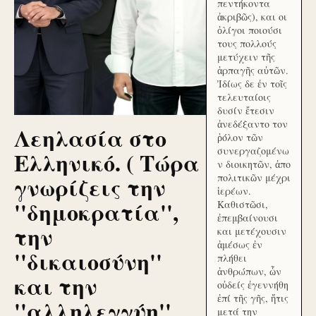
πεντήκοντα
ἀκριβῶς), και οι
ὀλίγοι ποιούσι
τους πολλούς
μετύχειν τῆς
ἁρπαγῆς αὐτῶν.
Ἰδίως δε ἐν τοῖς
τελευταίοις
δυσίν ἔτεσιν
ἀνεδέξαντο τον
Λεηλασία στο
ῥόλον τῶν
συνεργαζομένω
Ελληνικό. ( Τώρα
ν διοικητῶν, ἀπο
γνωρίζεις την
πολιτικῶν μέχρι
ἱερέων.
''δημοκρατία'',
Καθιστῶσι,
ἐπεμβαίνουσι
την
και μετέχουσιν
ἀμέσως ἐν
''δικαιοσύνη''
πλήθει
ἀνθρώπων, ὧν
και την
οὐδείς ἐγεννήθη
ἐπί τῆς γῆς, ἥτις
''αλληλεγγύη''
μετά την